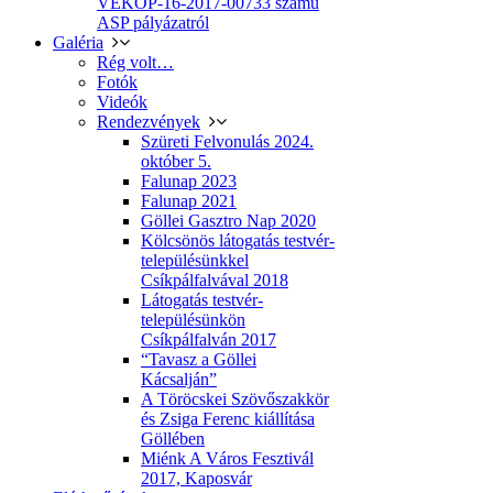
VEKOP-16-2017-00733 számú
ASP pályázatról
Galéria
Rég volt…
Fotók
Videók
Rendezvények
Szüreti Felvonulás 2024.
október 5.
Falunap 2023
Falunap 2021
Göllei Gasztro Nap 2020
Kölcsönös látogatás testvér-
településünkkel
Csíkpálfalvával 2018
Látogatás testvér-
településünkön
Csíkpálfalván 2017
“Tavasz a Göllei
Kácsalján”
A Töröcskei Szövőszakkör
és Zsiga Ferenc kiállítása
Göllében
Miénk A Város Fesztivál
2017, Kaposvár