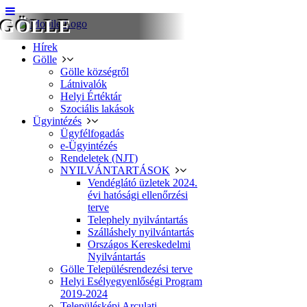
GÖLLE
Hírek
Gölle
Gölle községről
Látnivalók
Helyi Értéktár
Szociális lakások
Ügyintézés
Ügyfélfogadás
e-Ügyintézés
Rendeletek (NJT)
NYILVÁNTARTÁSOK
Vendéglátó üzletek 2024.
évi hatósági ellenőrzési
terve
Telephely nyilvántartás
Szálláshely nyilvántartás
Országos Kereskedelmi
Nyilvántartás
Gölle Településrendezési terve
Helyi Esélyegyenlőségi Program
2019-2024
Településképi Arculati