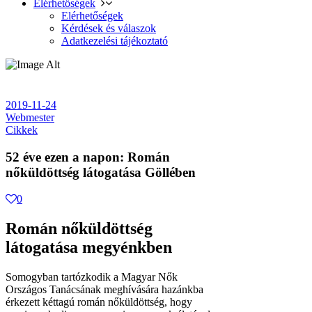
Elérhetőségek
Elérhetőségek
Kérdések és válaszok
Adatkezelési tájékoztató
2019-11-24
Webmester
Cikkek
52 éve ezen a napon: Román
nőküldöttség látogatása Göllében
0
Román nőküldöttség
látogatása megyénkben
Somogyban tartózkodik a Magyar Nők
Országos Tanácsának meghívására hazánkba
érkezett kéttagú román nőküldöttség, hogy