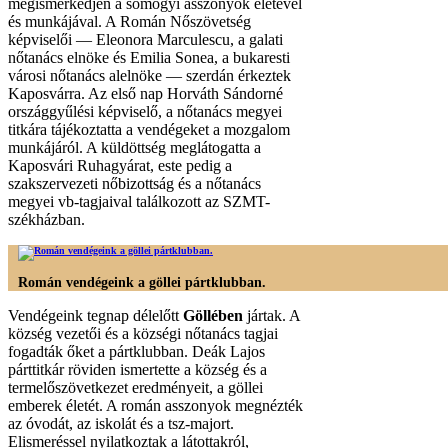
megismerkedjen a somogyi asszonyok életével
és munkájával. A Román Nőszövetség
képviselői — Eleonora Marculescu, a galati
nőtanács elnöke és Emilia Sonea, a bukaresti
városi nőtanács alelnöke — szerdán érkeztek
Kaposvárra. Az első nap Horváth Sándorné
országgyűlési képviselő, a nőtanács megyei
titkára tájékoztatta a vendégeket a mozgalom
munkájáról. A küldöttség meglátogatta a
Kaposvári Ruhagyárat, este pedig a
szakszervezeti nőbizottság és a nőtanács
megyei vb-tagjaival találkozott az SZMT-
székházban.
Román vendégeink a göllei pártklubban.
Vendégeink tegnap délelőtt
Göllében
jártak. A
község vezetői és a községi nőtanács tagjai
fogadták őket a pártklubban. Deák Lajos
párttitkár röviden ismertette a község és a
termelőszövetkezet eredményeit, a göllei
emberek életét. A román asszonyok megnézték
az óvodát, az iskolát és a tsz-majort.
Elismeréssel nyilatkoztak a látottakról,