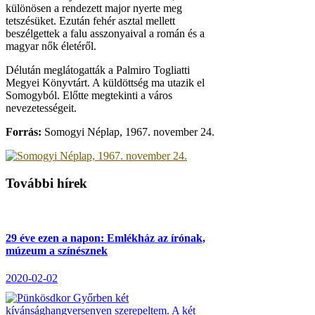
különösen a rendezett major nyerte meg
tetszésüket. Ezután fehér asztal mellett
beszélgettek a falu asszonyaival a román és a
magyar nők életéről.
Délután meglátogatták a Palmiro Togliatti
Megyei Könyvtárt. A küldöttség ma utazik el
Somogyból. Előtte megtekinti a város
nevezetességeit.
Forrás:
Somogyi Néplap, 1967. november 24.
További hírek
29 éve ezen a napon: Emlékház az írónak,
múzeum a színésznek
2020-02-02