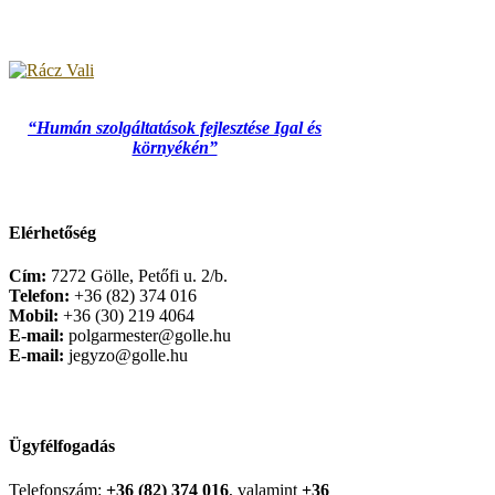
“Humán szolgáltatások fejlesztése Igal és
környékén”
Elérhetőség
Cím:
7272 Gölle, Petőfi u. 2/b.
Telefon:
+36 (82) 374 016
Mobil:
+36 (30) 219 4064
E-mail:
polgarmester@golle.hu
E-mail:
jegyzo@golle.hu
Ügyfélfogadás
Telefonszám:
+36 (82) 374 016
, valamint
+36