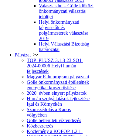
időközi választása 2021
Valasztas.hu – Gölle időközi
önkormányzati választás
jelöltjei
Helyi önkormányzati
képviselők és
polgármesterek választása
2019
Helyi Választási Bizottság
határozatai
Pályázat
TOP_PLUSZ-3.1.3-23-SO1-
2024-00006 Helyi humán
fejlesztések
Magyar Falu program pályázatai
Gölle önkormányzati épületének
energetikai korszerűsítése
2020. évben elnyert pályázatok
Humán szolgáltatások fejlesztése
Igal és Környékén
Szomszédolás a Kapos
völgyében
Gölle belterületi vízrendezés
Közbeszerzés
Közlemény a KÖFOP-1.2.1-