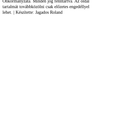
Önkormányzata. Minden jog fenntartva. Az oldal
tartalmát továbbközölni csak előzetes engedéllyel
lehet. | Készítette: Jagados Roland