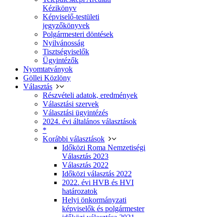
Kézikönyv
Képviselő-testületi
jegyzőkönyvek
Polgármesteri döntések
Nyilvánosság
Tisztségviselők
Ügyintézők
Nyomtatványok
Göllei Közlöny
Választás
Részvételi adatok, eredmények
Választási szervek
Választási ügyintézés
2024. évi általános választások
*
Korábbi választások
Időközi Roma Nemzetiségi
Választás 2023
Választás 2022
Időközi választás 2022
2022. évi HVB és HVI
határozatok
Helyi önkormányzati
képviselők és polgármester