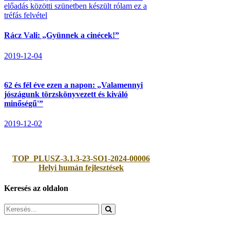
Rácz Vali: „Gyünnek a cinécek!”
2019-12-04
62 és fél éve ezen a napon: „Valamennyi
jószágunk törzskönyvezett és kiváló
minőségű'”
2019-12-02
TOP_PLUSZ-3.1.3-23-SO1-2024-00006
Helyi humán fejlesztések
Keresés az oldalon
Search
for: