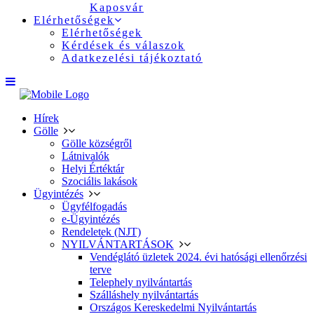
Kaposvár
Elérhetőségek
Elérhetőségek
Kérdések és válaszok
Adatkezelési tájékoztató
Hírek
Gölle
Gölle községről
Látnivalók
Helyi Értéktár
Szociális lakások
Ügyintézés
Ügyfélfogadás
e-Ügyintézés
Rendeletek (NJT)
NYILVÁNTARTÁSOK
Vendéglátó üzletek 2024. évi hatósági ellenőrzési
terve
Telephely nyilvántartás
Szálláshely nyilvántartás
Országos Kereskedelmi Nyilvántartás