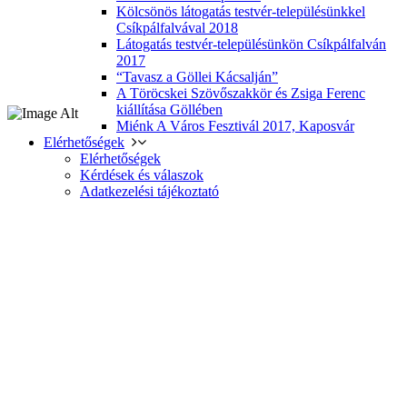
Kölcsönös látogatás testvér-településünkkel
Csíkpálfalvával 2018
Látogatás testvér-településünkön Csíkpálfalván
2017
“Tavasz a Göllei Kácsalján”
A Töröcskei Szövőszakkör és Zsiga Ferenc
kiállítása Göllében
Miénk A Város Fesztivál 2017, Kaposvár
Elérhetőségek
Elérhetőségek
Kérdések és válaszok
Adatkezelési tájékoztató