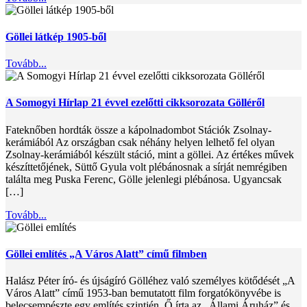
Göllei látkép 1905-ből
Tovább...
A Somogyi Hírlap 21 évvel ezelőtti cikksorozata Gölléről
Fateknőben hordták össze a kápolnadombot Stációk Zsolnay-
kerámiából Az országban csak néhány helyen lelhető fel olyan
Zsolnay-kerámiából ké­szült stáció, mint a göllei. Az értékes művek
készít­tetőjének, Süttő Gyula volt plébánosnak a sírját nem­régiben
találta meg Puska Ferenc, Gölle jelenlegi plé­bánosa. Ugyancsak
[…]
Tovább...
Göllei említés „A Város Alatt” című filmben
Halász Péter író- és újságíró Gölléhez való személyes kötődését „A
Város Alatt” című 1953-ban bemutatott film forgatókönyvébe is
belecsempészte egy említés szintjén. Ő írta az „Állami Áruház” és