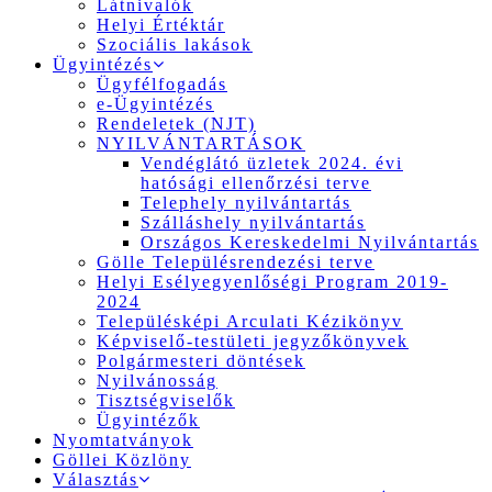
Látnivalók
Helyi Értéktár
Szociális lakások
Ügyintézés
Ügyfélfogadás
e-Ügyintézés
Rendeletek (NJT)
NYILVÁNTARTÁSOK
Vendéglátó üzletek 2024. évi
hatósági ellenőrzési terve
Telephely nyilvántartás
Szálláshely nyilvántartás
Országos Kereskedelmi Nyilvántartás
Gölle Településrendezési terve
Helyi Esélyegyenlőségi Program 2019-
2024
Településképi Arculati Kézikönyv
Képviselő-testületi jegyzőkönyvek
Polgármesteri döntések
Nyilvánosság
Tisztségviselők
Ügyintézők
Nyomtatványok
Göllei Közlöny
Választás