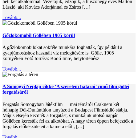
heti két alkalommal. Vezetőjük, edzőjük, a huszonegy éves Márton
László, aki Kovács Adorjánnal és Zsiros […]
Tovább...
Gőzlokomobil Göllében 1905 körül
A gőzlokomobilokat sokféle munkára foghatták, így például a
gyapjúmosáshoz használt víz melegítésére is. Gölle, 1905
környékén Fotó forrása: Bodó Imre, helytörténész
Tovább...
A Somogyi Néplap cikke ‘A szerelem határai’ című film göllei
forgatásáról
Forgatás Somogyban Játékfilm — mai témáról Csaknem két
hónapig Dél-Dunántúlon tanyázott a Budapest Filmstúdió stábja.
Május elsején kezdték a forgatást, s munkájuk utolsó napján
Göllében kerestük fel az alkotókat. A nagy téren éppen befejezték a
forgatás előkészületeit a kamera előtt; […]
Tovább...