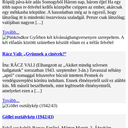
Röpülj páva-kör adás Somogyból Három nap, három éjjel Ha egy
több napos tv-felvétel kellős közepébe csöppen az ember, akárcsak
egy méhkasba települne. A hasonlatban még az is egyező, hogy
látszólag itt is mindenki összevissza szaladgál. Persze csak látszólag;
valójában nagyon […]
Tovább...
Rácz Vali: „Gyünnek a cinécek!”
Írta: RÁCZ VALI (Elhangzott az „Akiket mindig szívesen
hallgatunk” sorozatban 1943. szeptember 3-án.) Tavasszal néhány
„apró” csomaggal felszerelve búcsút intettem Pestnek és
vendégszereplési körútra indultam. Ennek élményeiről szól ez alábbi
írás. Mi másról beszélhetnék, mint legfrissebb élményeimről,
amelyeket ezen a […]
Tovább...
Göllei osztálykép (1942/43)
Felső sor balról: Borsos Ernőné, Márton Margit, ?, Ábrahám