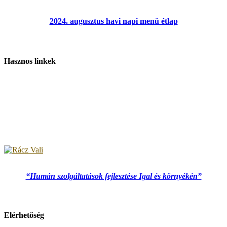
2024. augusztus havi napi menü étlap
Hasznos linkek
“Humán szolgáltatások fejlesztése Igal és környékén”
Elérhetőség