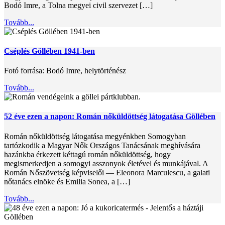
Bodó Imre, a Tolna megyei civil szervezet […]
Tovább...
Cséplés Göllében 1941-ben
Fotó forrása: Bodó Imre, helytörténész
Tovább...
52 éve ezen a napon: Román nőküldöttség látogatása Göllében
Román nőküldöttség látogatása megyénkben Somogyban
tartózkodik a Magyar Nők Országos Tanácsának meghívására
hazánkba érkezett kéttagú román nőküldöttség, hogy
megismerkedjen a somogyi asszonyok életével és munkájával. A
Román Nőszövetség képviselői — Eleonora Marculescu, a galati
nőtanács elnöke és Emilia Sonea, a […]
Tovább...