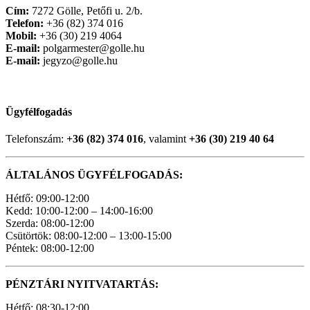
Cím:
7272 Gölle, Petőfi u. 2/b.
Telefon:
+36 (82) 374 016
Mobil:
+36 (30) 219 4064
E-mail:
polgarmester@golle.hu
E-mail:
jegyzo@golle.hu
Ügyfélfogadás
Telefonszám:
+36 (82) 374 016
, valamint
+36 (30) 219 40 64
ÁLTALÁNOS ÜGYFÉLFOGADÁS:
Hétfő: 09:00-12:00
Kedd: 10:00-12:00 – 14:00-16:00
Szerda: 08:00-12:00
Csütörtök: 08:00-12:00 – 13:00-15:00
Péntek: 08:00-12:00
PÉNZTÁRI NYITVATARTÁS:
Hétfő: 08:30-12:00