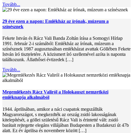
Tovább...
29 éve ezen a napon: Emlékház az írónak, múzeum a
színésznek
Fekete István és Rácz Vali Banda Zoltán írása a Somogyi Hírlap
1991. február 2-i számából: Emlékház az írónak, múzeum a
színésznek 1987 augusztusában emlékházat avattak Göllében Fekete
István író tiszteletére. A közismert író szellemével azóta is naponta
találkozunk. Állathősei évtizedek […]
Tovább...
Megemlékezés Rácz Valiról a Holokauszt nemzetközi
emléknapja alkalmából
1944. áprilisában, amikor a náci csapatok megszállták
Magyarországot, s megkezdték az ország zsidó lakosságának
kitelepítését, a göllei születésű Rácz Vali is érintetté vált: zsidó
barátait rejtegette elegáns villájában Budapesten a Budakeszi út 47b
alatt. Ez év áprilisa és novembere között […]