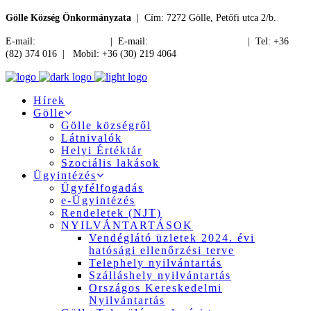
Gölle Község Önkormányzata
| Cím: 7272 Gölle, Petőfi utca 2/b.
E-mail:
jegyzo@golle.hu
| E-mail:
polgarmester@golle.hu
| Tel: +36
(82) 374 016 | Mobil: +36 (30) 219 4064
Hírek
Gölle
Gölle községről
Látnivalók
Helyi Értéktár
Szociális lakások
Ügyintézés
Ügyfélfogadás
e-Ügyintézés
Rendeletek (NJT)
NYILVÁNTARTÁSOK
Vendéglátó üzletek 2024. évi
hatósági ellenőrzési terve
Telephely nyilvántartás
Szálláshely nyilvántartás
Országos Kereskedelmi
Nyilvántartás