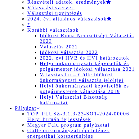
Részvételi adatok, eredmények
Választási szervek
Választási ügyintézés
2024. évi általános választások
*
Korábbi választások
Időközi Roma Nemzetiségi Választás
2023
Választás 2022
Időközi választás 2022
2022. évi HVB és HVI határozatok
Helyi önkormányzati képviselők és
polgármester időközi választása 2021
Valasztas.hu – Gölle időközi
önkormányzati választás jelöltjei
Helyi önkormányzati képviselők és
polgármesterek választása 2019
Helyi Választási Bizottság
határozatai
Pályázat
TOP_PLUSZ-3.1.3-23-SO1-2024-00006
Helyi humán fejlesztések
Magyar Falu program pályázatai
Gölle önkormányzati épületének
energetikai korszerűsítése