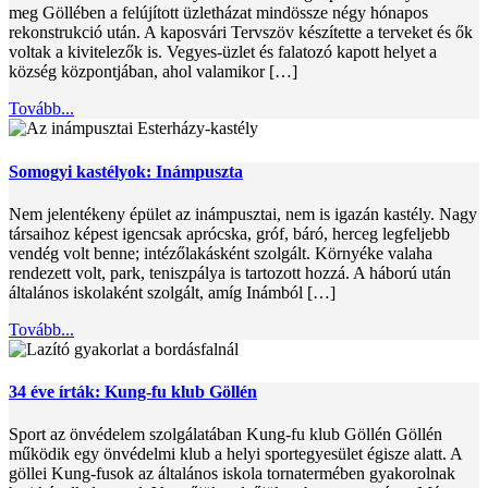
meg Göllében a felújított üzletházat mindössze négy hónapos
rekonstrukció után. A kaposvári Tervszöv készítette a terveket és ők
voltak a kivitelezők is. Vegyes-üzlet és falatozó kapott helyet a
község központjában, ahol valamikor […]
Tovább...
Somogyi kastélyok: Inámpuszta
Nem jelentékeny épület az inámpusztai, nem is igazán kastély. Nagy
társaihoz képest igencsak aprócska, gróf, báró, herceg legfeljebb
vendég volt benne; intézőlakásként szolgált. Környéke valaha
rendezett volt, park, teniszpálya is tartozott hozzá. A háború után
általános iskolaként szolgált, amíg Inámból […]
Tovább...
34 éve írták: Kung-fu klub Göllén
Sport az önvédelem szolgálatában Kung-fu klub Göllén Göllén
működik egy önvédelmi klub a helyi sportegyesület égisze alatt. A
göllei Kung-fusok az általános iskola tornatermében gyakorolnak