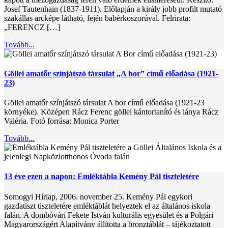
Josef Tautenhain (1837-1911). Előlapján a király jobb profilt mutató
szakállas arcképe látható, fején babérkoszorúval. Felrirata:
„FERENCZ […]
Tovább...
Göllei amatőr színjátszó társulat „A bor” című előadása (1921-
23)
Göllei amatőr színjátszó társulat A bor című előadása (1921-23
környéke). Középen Rácz Ferenc göllei kántortanító és lánya Rácz
Valéria. Fotó forrása: Monica Porter
Tovább...
13 éve ezen a napon: Emléktábla Kemény Pál tiszteletére
Somogyi Hírlap, 2006. november 25. Kemény Pál egykori
gazdatiszt tiszteletére emléktáblát helyeztek el az általános iskola
falán. A dombóvári Fekete István kulturális egyesület és a Polgári
Magyarországért Alapítvány állította a bronztáblát – tájékoztatott