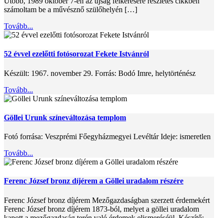
Utóbb, 1989 október 7-én az újság felkérésére részletes cikkben
számoltam be a művésznő szülőhelyén […]
Tovább...
52 évvel ezelőtti fotósorozat Fekete Istvánról
Készült: 1967. november 29. Forrás: Bodó Imre, helytörténész
Tovább...
Göllei Urunk színeváltozása templom
Fotó forrása: Veszprémi Főegyházmegyei Levéltár Ideje: ismeretlen
Tovább...
Ferenc József bronz díjérem a Göllei uradalom részére
Ferenc József bronz díjérem Mezőgazdaságban szerzett érdemekért
Ferenc József bronz díjérem 1873-ból, melyet a göllei uradalom
kapott a mezőgazdaság terén való érdemek elismeréséül. Készítő: