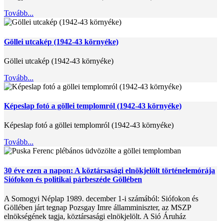
Tovább...
Göllei utcakép (1942-43 környéke)
Göllei utcakép (1942-43 környéke)
Tovább...
Képeslap fotó a göllei templomról (1942-43 környéke)
Képeslap fotó a göllei templomról (1942-43 környéke)
Tovább...
30 éve ezen a napon: A köztársasági elnökjelölt történelemórája
Siófokon és politikai párbeszéde Göllében
A Somogyi Néplap 1989. december 1-i számából: Siófokon és
Göllében járt tegnap Pozsgay Imre államminiszter, az MSZP
elnökségének tagja, köztársasági elnökjelölt. A Sió Áruház