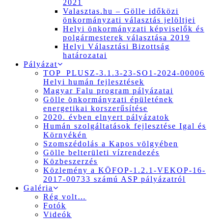
2021
Valasztas.hu – Gölle időközi
önkormányzati választás jelöltjei
Helyi önkormányzati képviselők és
polgármesterek választása 2019
Helyi Választási Bizottság
határozatai
Pályázat
TOP_PLUSZ-3.1.3-23-SO1-2024-00006
Helyi humán fejlesztések
Magyar Falu program pályázatai
Gölle önkormányzati épületének
energetikai korszerűsítése
2020. évben elnyert pályázatok
Humán szolgáltatások fejlesztése Igal és
Környékén
Szomszédolás a Kapos völgyében
Gölle belterületi vízrendezés
Közbeszerzés
Közlemény a KÖFOP-1.2.1-VEKOP-16-
2017-00733 számú ASP pályázatról
Galéria
Rég volt…
Fotók
Videók