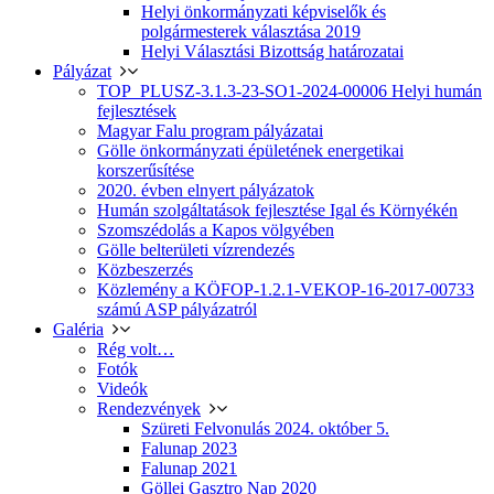
Helyi önkormányzati képviselők és
polgármesterek választása 2019
Helyi Választási Bizottság határozatai
Pályázat
TOP_PLUSZ-3.1.3-23-SO1-2024-00006 Helyi humán
fejlesztések
Magyar Falu program pályázatai
Gölle önkormányzati épületének energetikai
korszerűsítése
2020. évben elnyert pályázatok
Humán szolgáltatások fejlesztése Igal és Környékén
Szomszédolás a Kapos völgyében
Gölle belterületi vízrendezés
Közbeszerzés
Közlemény a KÖFOP-1.2.1-VEKOP-16-2017-00733
számú ASP pályázatról
Galéria
Rég volt…
Fotók
Videók
Rendezvények
Szüreti Felvonulás 2024. október 5.
Falunap 2023
Falunap 2021
Göllei Gasztro Nap 2020