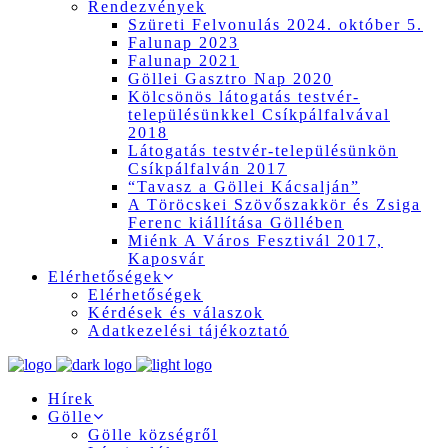
Rendezvények
Szüreti Felvonulás 2024. október 5.
Falunap 2023
Falunap 2021
Göllei Gasztro Nap 2020
Kölcsönös látogatás testvér-
településünkkel Csíkpálfalvával
2018
Látogatás testvér-településünkön
Csíkpálfalván 2017
“Tavasz a Göllei Kácsalján”
A Töröcskei Szövőszakkör és Zsiga
Ferenc kiállítása Göllében
Miénk A Város Fesztivál 2017,
Kaposvár
Elérhetőségek
Elérhetőségek
Kérdések és válaszok
Adatkezelési tájékoztató
Hírek
Gölle
Gölle községről