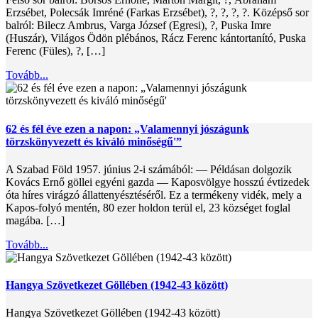
Erzsébet, Polecsák Imréné (Farkas Erzsébet), ?, ?, ?, ?. Középső sor
balról: Bilecz Ambrus, Varga József (Egresi), ?, Puska Imre
(Huszár), Világos Ödön plébános, Rácz Ferenc kántortanító, Puska
Ferenc (Füles), ?, […]
Tovább...
62 és fél éve ezen a napon: „Valamennyi jószágunk
törzskönyvezett és kiváló minőségű'”
A Szabad Föld 1957. június 2-i számából: — Példásan dolgozik
Kovács Ernő göllei egyéni gazda — Kaposvölgye hosszú évtizedek
óta híres virágzó állattenyésztéséről. Ez a termékeny vidék, mely a
Kapos-folyó mentén, 80 ezer holdon terül el, 23 községet foglal
magába. […]
Tovább...
Hangya Szövetkezet Göllében (1942-43 között)
Hangya Szövetkezet Göllében (1942-43 között)