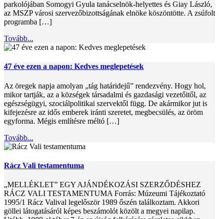
parkolójában Somogyi Gyula tanácselnök-helyettes és Giay László,
az MSZP városi szervezőbizottságának elnöke köszöntötte. A zsúfolt
programba […]
Tovább...
47 éve ezen a napon: Kedves meglepetések
Az öregek napja amolyan „tág határidejű” rendezvény. Hogy hol,
mikor tartják, az a községek társadalmi és gazdasági vezetőitől, az
egészségügyi, szociálpolitikai szervektől függ. De akármikor jut is
kifejezésre az idős emberek iránti szeretet, megbecsülés, az öröm
egyforma. Mégis említésre méltó […]
Tovább...
Rácz Vali testamentuma
„MELLÉKLET” EGY AJÁNDÉKOZÁSI SZERZŐDÉSHEZ
RÁCZ VALI TESTAMENTUMA Forrás: Múzeumi Tájékoztató
1995/1 Rácz Valival legelőször 1989 őszén találkoztam. Akkori
göllei látogatá­sáról képes beszámolót közölt a megyei napilap.