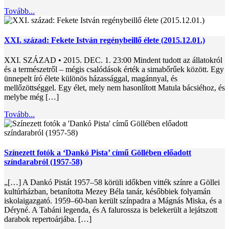
Tovább...
XXI. század: Fekete István regénybeillő élete (2015.12.01.)
XXI. SZÁZAD • 2015. DEC. 1. 23:00 Mindent tudott az állatokról
és a természetről – mégis csalódások érték a simabőrűek között. Egy
ünnepelt író élete különös házassággal, magánnyal, és
mellőzöttséggel. Egy élet, mely nem hasonlított Matula bácsiéhoz, és
melybe még […]
Tovább...
Színezett fotók a ‘Dankó Pista’ című Göllében előadott
színdarabról (1957-58)
„[…] A Dankó Pistát 1957–58 körüli időkben vitték színre a Göllei
kultúrházban, betanította Mezey Béla tanár, későbbiek folyamán
iskolaigazgató. 1959–60-ban került színpadra a Mágnás Miska, és a
Déryné. A Tabáni legenda, és A falurossza is belekerült a lejátszott
darabok repertoárjába. […]