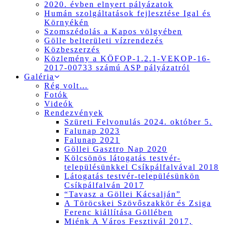
2020. évben elnyert pályázatok
Humán szolgáltatások fejlesztése Igal és
Környékén
Szomszédolás a Kapos völgyében
Gölle belterületi vízrendezés
Közbeszerzés
Közlemény a KÖFOP-1.2.1-VEKOP-16-
2017-00733 számú ASP pályázatról
Galéria
Rég volt…
Fotók
Videók
Rendezvények
Szüreti Felvonulás 2024. október 5.
Falunap 2023
Falunap 2021
Göllei Gasztro Nap 2020
Kölcsönös látogatás testvér-
településünkkel Csíkpálfalvával 2018
Látogatás testvér-településünkön
Csíkpálfalván 2017
“Tavasz a Göllei Kácsalján”
A Töröcskei Szövőszakkör és Zsiga
Ferenc kiállítása Göllében
Miénk A Város Fesztivál 2017,