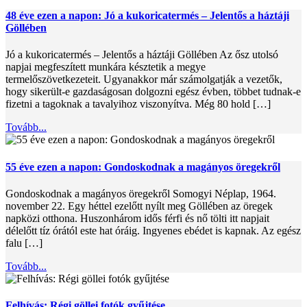
48 éve ezen a napon: Jó a kukoricatermés – Jelentős a háztáji
Göllében
Jó a kukoricatermés – Jelentős a háztáji Göllében Az ősz utolsó
napjai megfeszített munkára késztetik a megye
termelőszövetkezeteit. Ugyanakkor már számolgatják a vezetők,
hogy sikerült-e gazdaságosan dolgozni egész évben, többet tudnak-e
fizetni a tagoknak a tavalyihoz viszonyítva. Még 80 hold […]
Tovább...
55 éve ezen a napon: Gondoskodnak a magányos öregekről
Gondoskodnak a magányos öregekről Somogyi Néplap, 1964.
november 22. Egy héttel ezelőtt nyílt meg Göllében az öregek
napközi otthona. Huszonhárom idős férfi és nő tölti itt napjait
délelőtt tíz órától este hat óráig. Ingyenes ebédet is kapnak. Az egész
falu […]
Tovább...
Felhívás: Régi göllei fotók gyűjtése