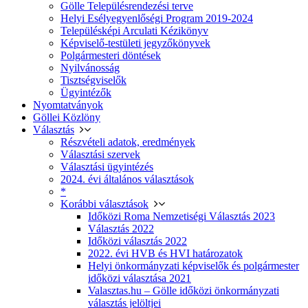
Gölle Településrendezési terve
Helyi Esélyegyenlőségi Program 2019-2024
Településképi Arculati Kézikönyv
Képviselő-testületi jegyzőkönyvek
Polgármesteri döntések
Nyilvánosság
Tisztségviselők
Ügyintézők
Nyomtatványok
Göllei Közlöny
Választás
Részvételi adatok, eredmények
Választási szervek
Választási ügyintézés
2024. évi általános választások
*
Korábbi választások
Időközi Roma Nemzetiségi Választás 2023
Választás 2022
Időközi választás 2022
2022. évi HVB és HVI határozatok
Helyi önkormányzati képviselők és polgármester
időközi választása 2021
Valasztas.hu – Gölle időközi önkormányzati
választás jelöltjei