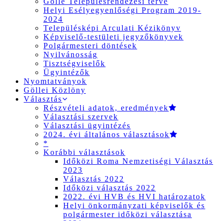
Gölle Településrendezési terve
Helyi Esélyegyenlőségi Program 2019-
2024
Településképi Arculati Kézikönyv
Képviselő-testületi jegyzőkönyvek
Polgármesteri döntések
Nyilvánosság
Tisztségviselők
Ügyintézők
Nyomtatványok
Göllei Közlöny
Választás
Részvételi adatok, eredmények
Választási szervek
Választási ügyintézés
2024. évi általános választások
*
Korábbi választások
Időközi Roma Nemzetiségi Választás
2023
Választás 2022
Időközi választás 2022
2022. évi HVB és HVI határozatok
Helyi önkormányzati képviselők és
polgármester időközi választása