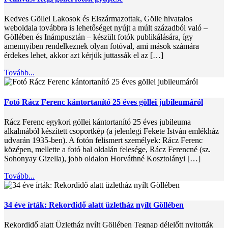
Kedves Göllei Lakosok és Elszármazottak, Gölle hivatalos
weboldala továbbra is lehetőséget nyújt a múlt századból való –
Göllében és Inámpusztán – készült fotók publikálására, így
amennyiben rendelkeznek olyan fotóval, ami mások számára
érdekes lehet, akkor azt kérjük juttassák el az […]
Tovább...
Fotó Rácz Ferenc kántortanító 25 éves göllei jubileumáról
Rácz Ferenc egykori göllei kántortanító 25 éves jubileuma
alkalmából készített csoportkép (a jelenlegi Fekete István emlékház
udvarán 1935-ben). A fotón felismert személyek: Rácz Ferenc
középen, mellette a fotó bal oldalán felesége, Rácz Ferencné (sz.
Sohonyay Gizella), jobb oldalon Horváthné Kosztolányi […]
Tovább...
34 éve írták: Rekordidő alatt üzletház nyílt Göllében
Rekordidő alatt Üzletház nyílt Göllében Tegnap délelőtt nyitották