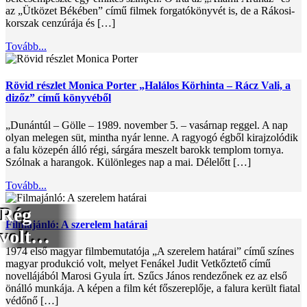
az „Ütközet Békében” című filmek forgatókönyvét is, de a Rákosi-
korszak cenzúrája és […]
Tovább...
Rövid részlet Monica Porter „Halálos Körhinta – Rácz Vali, a
dizőz” című könyvéből
„Dunántúl – Gölle – 1989. november 5. – vasárnap reggel. A nap
olyan melegen süt, mintha nyár lenne. A ragyogó égből kirajzolódik
a falu közepén álló régi, sárgára meszelt barokk templom tornya.
Szólnak a harangok. Különleges nap a mai. Délelőtt […]
Tovább...
Rég
Filmajánló: A szerelem határai
volt…
1974 első magyar filmbemutatója „A szerelem határai” című színes
magyar produkció volt, melyet Fenákel Judit Vetkőztető című
novellájából Marosi Gyula írt. Szűcs János rendezőnek ez az első
önálló munkája. A képen a film két főszereplője, a falura került fiatal
védőnő […]