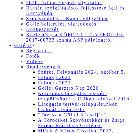
2020. évben elnyert pályázatok
Humán szolgáltatások fejlesztése Igal és
Környékén
Szomszédolás a Kapos völgyében
Gölle belterületi vízrendezés
Közbeszerzés
Közlemény a KÖFOP-1.2.1-VEKOP-16-
2017-00733 számú ASP pályázatról
Galéria
Rég volt…
Fotók
Videók
Rendezvények
Szüreti Felvonulás 2024. október 5.
Falunap 2023
Falunap 2021
Göllei Gasztro Nap 2020
Kölcsönös látogatás testvér-
településünkkel Csíkpálfalvával 2018
Látogatás testvér-településünkön
Csíkpálfalván 2017
“Tavasz a Göllei Kácsalján”
A Töröcskei Szövőszakkör és Zsiga
Ferenc kiállítása Göllében
Miénk A Város Fesztivál 2017,