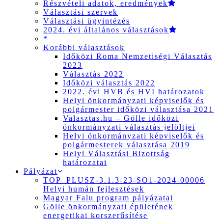
Részvételi adatok, eredmények
Választási szervek
Választási ügyintézés
2024. évi általános választások
*
Korábbi választások
Időközi Roma Nemzetiségi Választás
2023
Választás 2022
Időközi választás 2022
2022. évi HVB és HVI határozatok
Helyi önkormányzati képviselők és
polgármester időközi választása 2021
Valasztas.hu – Gölle időközi
önkormányzati választás jelöltjei
Helyi önkormányzati képviselők és
polgármesterek választása 2019
Helyi Választási Bizottság
határozatai
Pályázat
TOP_PLUSZ-3.1.3-23-SO1-2024-00006
Helyi humán fejlesztések
Magyar Falu program pályázatai
Gölle önkormányzati épületének
energetikai korszerűsítése