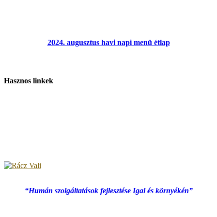
2024. augusztus havi napi menü étlap
Hasznos linkek
“Humán szolgáltatások fejlesztése Igal és környékén”