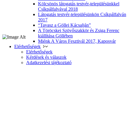
Kölcsönös látogatás testvér-településünkkel
Csíkpálfalvával 2018
Látogatás testvér-településünkön Csíkpálfalván
2017
“Tavasz a Göllei Kácsalján”
A Töröcskei Szövőszakkör és Zsiga Ferenc
kiállítása Göllében
Miénk A Város Fesztivál 2017, Kaposvár
Elérhetőségek
Elérhetőségek
Kérdések és válaszok
Adatkezelési tájékoztató