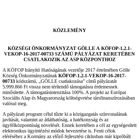
KÖZLEMÉNY
KÖZSÉGI ÖNKORMÁNYZAT GÖLLE A KÖFOP-1.2.1-
VEKOP-16-2017-00733 SZÁMÚ PÁLYÁZAT KERETÉBEN
CSATLAKOZIK AZ ASP KÖZPONTHOZ
A KÖFOP Irányító Hatóságának vezetője 2017 értelmében Gölle
Község Önkormányzatának
KÖFOP-1.2.1-VEKOP-16-2017-
00733
kódszámú, „GÖLLE csatlakozása” című pályázatát
5.999.866 Ft vissza nem térítendő támogatásra érdemesnek
minősítette. A támogatásintenzitása 100%. A projekt az Európai
Szociális Alap és Magyarország költségvetése társfinanszírozásában
valósul meg.
A pályázati program célul tűzte ki a közigazgatás színvonalának
javítását, valamint az átláthatóság, a hatékonyság és az
ügyfélközpontúság növelését. Ennek keretében a cél az egységesített
elektronikus ügyintézési módok bevezetése is. Fenti célok
eléréséhez a Kormány az előző fejlesztési ciklusban már kipróbált