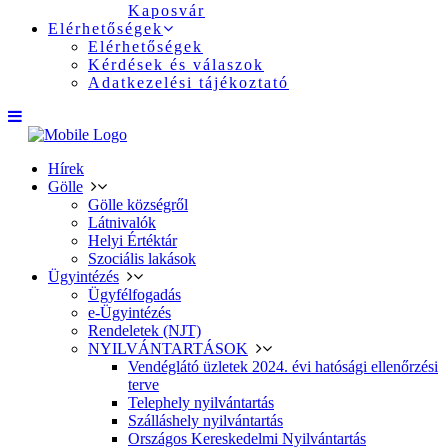
Kaposvár
Elérhetőségek
Elérhetőségek
Kérdések és válaszok
Adatkezelési tájékoztató
Hírek
Gölle
Gölle községről
Látnivalók
Helyi Értéktár
Szociális lakások
Ügyintézés
Ügyfélfogadás
e-Ügyintézés
Rendeletek (NJT)
NYILVÁNTARTÁSOK
Vendéglátó üzletek 2024. évi hatósági ellenőrzési
terve
Telephely nyilvántartás
Szálláshely nyilvántartás
Országos Kereskedelmi Nyilvántartás