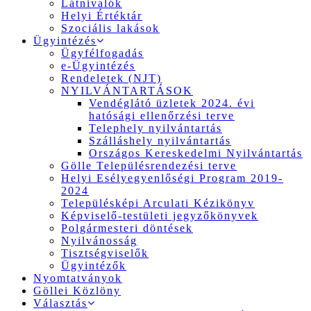
Látnivalók
Helyi Értéktár
Szociális lakások
Ügyintézés
Ügyfélfogadás
e-Ügyintézés
Rendeletek (NJT)
NYILVÁNTARTÁSOK
Vendéglátó üzletek 2024. évi
hatósági ellenőrzési terve
Telephely nyilvántartás
Szálláshely nyilvántartás
Országos Kereskedelmi Nyilvántartás
Gölle Településrendezési terve
Helyi Esélyegyenlőségi Program 2019-
2024
Településképi Arculati Kézikönyv
Képviselő-testületi jegyzőkönyvek
Polgármesteri döntések
Nyilvánosság
Tisztségviselők
Ügyintézők
Nyomtatványok
Göllei Közlöny
Választás