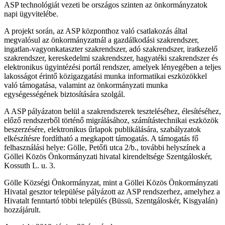
ASP technológiát vezeti be országos szinten az önkormányzatok
napi ügyvitelébe.
A projekt során, az ASP központhoz való csatlakozás által
megvalósul az önkormányzatnál a gazdálkodási szakrendszer,
ingatlan-vagyonkataszter szakrendszer, adó szakrendszer, iratkezelő
szakrendszer, kereskedelmi szakrendszer, hagyatéki szakrendszer és
elektronikus ügyintézési portál rendszer, amelyek lényegében a teljes
lakosságot érintő közigazgatási munka informatikai eszközökkel
való támogatása, valamint az önkormányzati munka
egységességének biztosítására szolgál.
A ASP pályázaton belül a szakrendszerek teszteléséhez, élesítéséhez,
előző rendszerből történő migrálásához, számítástechnikai eszközök
beszerzésére, elektronikus űrlapok publikálására, szabályzatok
elkészítésre fordítható a megkapott támogatás. A támogatás fő
felhasználási helye: Gölle, Petőfi utca 2/b., további helyszínek a
Göllei Közös Önkormányzati hivatal kirendeltsége Szentgáloskér,
Kossuth L. u. 3.
Gölle Községi Önkormányzat, mint a Göllei Közös Önkormányzati
Hivatal gesztor települése pályázott az ASP rendszerhez, amelyhez a
Hivatalt fenntartó többi település (Büssü, Szentgáloskér, Kisgyalán)
hozzájárult.