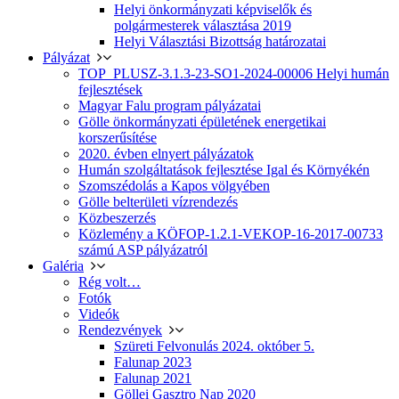
Helyi önkormányzati képviselők és
polgármesterek választása 2019
Helyi Választási Bizottság határozatai
Pályázat
TOP_PLUSZ-3.1.3-23-SO1-2024-00006 Helyi humán
fejlesztések
Magyar Falu program pályázatai
Gölle önkormányzati épületének energetikai
korszerűsítése
2020. évben elnyert pályázatok
Humán szolgáltatások fejlesztése Igal és Környékén
Szomszédolás a Kapos völgyében
Gölle belterületi vízrendezés
Közbeszerzés
Közlemény a KÖFOP-1.2.1-VEKOP-16-2017-00733
számú ASP pályázatról
Galéria
Rég volt…
Fotók
Videók
Rendezvények
Szüreti Felvonulás 2024. október 5.
Falunap 2023
Falunap 2021
Göllei Gasztro Nap 2020