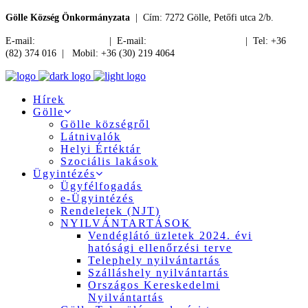
Gölle Község Önkormányzata
| Cím: 7272 Gölle, Petőfi utca 2/b.
E-mail:
jegyzo@golle.hu
| E-mail:
polgarmester@golle.hu
| Tel: +36
(82) 374 016 | Mobil: +36 (30) 219 4064
Hírek
Gölle
Gölle községről
Látnivalók
Helyi Értéktár
Szociális lakások
Ügyintézés
Ügyfélfogadás
e-Ügyintézés
Rendeletek (NJT)
NYILVÁNTARTÁSOK
Vendéglátó üzletek 2024. évi
hatósági ellenőrzési terve
Telephely nyilvántartás
Szálláshely nyilvántartás
Országos Kereskedelmi
Nyilvántartás