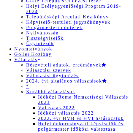
Gölle Településrendezési terve
Helyi Esélyegyenlőségi Program 2019-
2024
Településképi Arculati Kézikönyv
Képviselő-testületi jegyzőkönyvek
Polgármesteri döntések
Nyilvánosság
Tisztségviselők
Ügyintézők
Nyomtatványok
Göllei Közlöny
Választás
Részvételi adatok, eredmények
Választási szervek
Választási ügyintézés
2024. évi általános választások
*
Korábbi választások
Időközi Roma Nemzetiségi Választás
2023
Választás 2022
Időközi választás 2022
2022. évi HVB és HVI határozatok
Helyi önkormányzati képviselők és
polgármester időközi választása