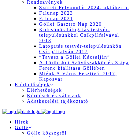
Rendezvények
Szüreti Felvonulás 2024. október 5.
Falunap 2023
Falunap 2021
Göllei Gasztro Nap 2020
Kölcsönös látogatás testvér-
településünkkel Csíkpálfalvával
2018
Látogatás testvér-településünkön
Csíkpálfalván 2017
“Tavasz a Göllei Kácsalján”
A Töröcskei Szövőszakkör és Zsiga
Ferenc kiállítása Göllében
Miénk A Város Fesztivál 2017,
Kaposvár
Elérhetőségek
Elérhetőségek
Kérdések és válaszok
Adatkezelési tájékoztató
Hírek
Gölle
Gölle községről