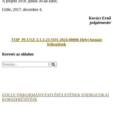
A projekt 2018. június 30-án zárul.
Gölle, 2017. december 4.
Kovács Ernő
polgármester
TOP_PLUSZ-3.1.3-23-SO1-2024-00006 Helyi humán
fejlesztések
Keresés az oldalon
Search
for:
GÖLLE ÖNKORMÁNYZATI ÉPÜLETÉNEK ENERGETIKAI
KORSZERŰSÍTÉSE