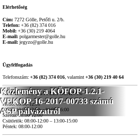
Elérhetőség
Cím:
7272 Gölle, Petőfi u. 2/b.
Telefon:
+36 (82) 374 016
Mobil:
+36 (30) 219 4064
E-mail:
polgarmester@golle.hu
E-mail:
jegyzo@golle.hu
Ügyfélfogadás
Telefonszám:
+36 (82) 374 016
, valamint
+36 (30) 219 40 64
Közlemény a KÖFOP-1.2.1-
ÁLTALÁNOS ÜGYFÉLFOGADÁS:
VEKOP-16-2017-00733 számú
Hétfő: 09:00-12:00
ASP pályázatról
Kedd: 10:00-12:00 – 14:00-16:00
Szerda: 08:00-12:00
Csütörtök: 08:00-12:00 – 13:00-15:00
Péntek: 08:00-12:00