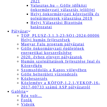
2021
Valasztas.hu – Gölle időközi
önkormányzati választás jelöltjei
Helyi önkormányzati képviselők és
polgármesterek választása 2019
Helyi Választási Bizottság
határozatai
Pályázat
TOP_PLUSZ-3.1.3-23-SO1-2024-00006
Helyi humán fejlesztések
Magyar Falu program pályázatai
Gölle önkormányzati épületének
energetikai korszerűsítése
2020. évben elnyert pályázatok
Humán szolgáltatások fejlesztése Igal és
Környékén
Szomszédolás a Kapos völgyében
Gölle belterületi vízrendezés
Közbeszerzés
Közlemény a KÖFOP-1.2.1-VEKOP-16-
2017-00733 számú ASP pályázatról
Galéria
Rég volt…
Fotók
Videók