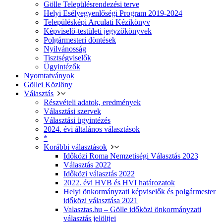
Gölle Településrendezési terve
Helyi Esélyegyenlőségi Program 2019-2024
Településképi Arculati Kézikönyv
Képviselő-testületi jegyzőkönyvek
Polgármesteri döntések
Nyilvánosság
Tisztségviselők
Ügyintézők
Nyomtatványok
Göllei Közlöny
Választás
Részvételi adatok, eredmények
Választási szervek
Választási ügyintézés
2024. évi általános választások
*
Korábbi választások
Időközi Roma Nemzetiségi Választás 2023
Választás 2022
Időközi választás 2022
2022. évi HVB és HVI határozatok
Helyi önkormányzati képviselők és polgármester
időközi választása 2021
Valasztas.hu – Gölle időközi önkormányzati
választás jelöltjei