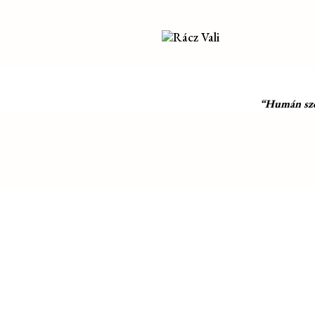
“Humán szol
ELÉRHETŐSÉG