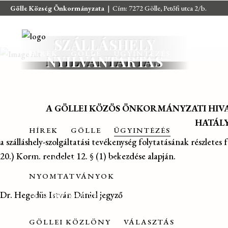
Gölle Község Önkormányzata
| Cím: 7272 Gölle, Petőfi utca 2/b.
E-mail:
jegyzo@golle.hu
| E-mail:
polgarmester@golle.hu
| Tel: +36
(82) 374 016 | Mobil: +36 (30) 219 4064
SZÁLLÁSHELY
HÍREK
GÖLLE
ÜGYINTÉZÉS
NYILVÁNTARTÁS
NYOMTATVÁNYOK
A GÖLLEI KÖZÖS ÖNKORMÁNYZATI HIV
HATÁLY
GÖLLEI KÖZLÖNY
VÁLASZTÁS
HÍREK
GÖLLE
ÜGYINTÉZÉS
a szálláshely-szolgáltatási tevékenység folytatásának részletes 
20.) Korm. rendelet 12. § (1) bekezdése alapján.
PÁLYÁZAT
GALÉRIA
NYOMTATVÁNYOK
Dr. Hegedüs István Dániel jegyző
ELÉRHETŐSÉGEK
GÖLLEI KÖZLÖNY
VÁLASZTÁS