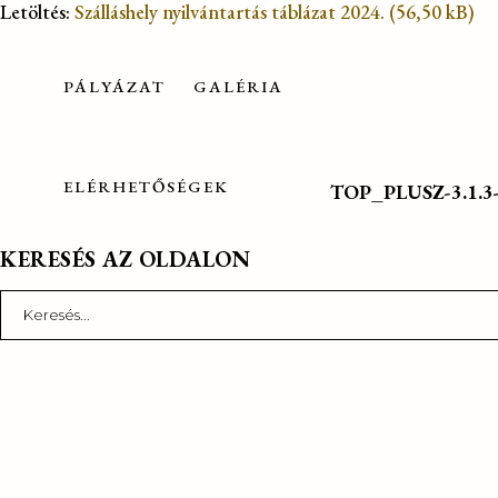
Letöltés:
Szálláshely nyilvántartás táblázat 2024.
PÁLYÁZAT
GALÉRIA
ELÉRHETŐSÉGEK
TOP_PLUSZ-3.1.3-2
KERESÉS AZ OLDALON
Search
for: