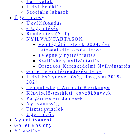
Látnivalók
Helyi Értéktár
Szociális lakások
Ügyintézés
Ügyfélfogadás
e-Ügyintézés
Rendeletek (NJT)
NYILVÁNTARTÁSOK
Vendéglátó üzletek 2024. évi
hatósági ellenőrzési terve
Telephely nyilvántartás
Szálláshely nyilvántartás
Országos Kereskedelmi Nyilvántartás
Gölle Településrendezési terve
Helyi Esélyegyenlőségi Program 2019-
2024
Településképi Arculati Kézikönyv
Képviselő-testületi jegyzőkönyvek
Polgármesteri döntések
Nyilvánosság
Tisztségviselők
Ügyintézők
Nyomtatványok
Göllei Közlöny
Választás