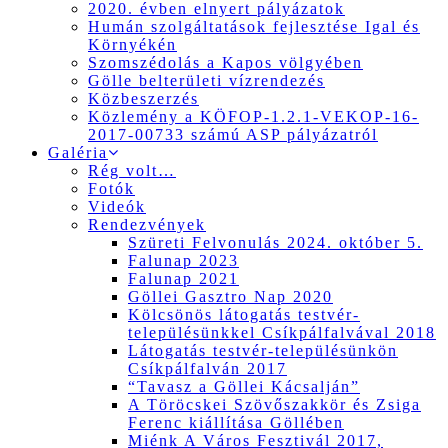
2020. évben elnyert pályázatok
Humán szolgáltatások fejlesztése Igal és
Környékén
Szomszédolás a Kapos völgyében
Gölle belterületi vízrendezés
Közbeszerzés
Közlemény a KÖFOP-1.2.1-VEKOP-16-
2017-00733 számú ASP pályázatról
Galéria
Rég volt…
Fotók
Videók
Rendezvények
Szüreti Felvonulás 2024. október 5.
Falunap 2023
Falunap 2021
Göllei Gasztro Nap 2020
Kölcsönös látogatás testvér-
településünkkel Csíkpálfalvával 2018
Látogatás testvér-településünkön
Csíkpálfalván 2017
“Tavasz a Göllei Kácsalján”
A Töröcskei Szövőszakkör és Zsiga
Ferenc kiállítása Göllében
Miénk A Város Fesztivál 2017,