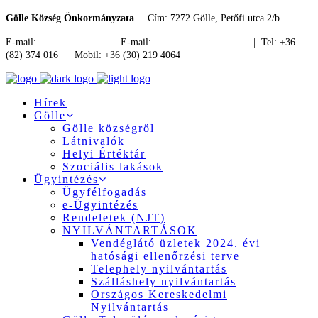
Gölle Község Önkormányzata
| Cím: 7272 Gölle, Petőfi utca 2/b.
E-mail:
jegyzo@golle.hu
| E-mail:
polgarmester@golle.hu
| Tel: +36
(82) 374 016 | Mobil: +36 (30) 219 4064
Hírek
Gölle
Gölle községről
Látnivalók
Helyi Értéktár
Szociális lakások
Ügyintézés
Ügyfélfogadás
e-Ügyintézés
Rendeletek (NJT)
NYILVÁNTARTÁSOK
Vendéglátó üzletek 2024. évi
hatósági ellenőrzési terve
Telephely nyilvántartás
Szálláshely nyilvántartás
Országos Kereskedelmi
Nyilvántartás