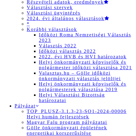
Részvételi adatok, eredmények
Választási szervek
Választási ügyintézés
2024. évi általános választások
*
Korábbi választások
Időközi Roma Nemzetiségi Választás
2023
Választás 2022
Időközi választás 2022
2022. évi HVB és HVI határozatok
Helyi önkormányzati képviselők és
polgármester időközi választása 2021
Valasztas.hu – Gölle időközi
önkormányzati választás jelöltjei
Helyi önkormányzati képviselők és
polgármesterek választása 2019
Helyi Választási Bizottság
határozatai
Pályázat
TOP_PLUSZ-3.1.3-23-SO1-2024-00006
Helyi humán fejlesztések
Magyar Falu program pályázatai
Gölle önkormányzati épületének
energetikai korszerűsítése