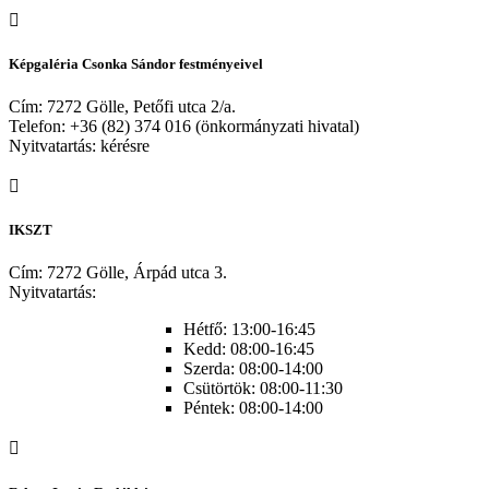
Képgaléria Csonka Sándor festményeivel
Cím: 7272 Gölle, Petőfi utca 2/a.
Telefon: +36 (82) 374 016 (önkormányzati hivatal)
Nyitvatartás: kérésre
IKSZT
Cím: 7272 Gölle, Árpád utca 3.
Nyitvatartás:
Hétfő: 13:00-16:45
Kedd: 08:00-16:45
Szerda: 08:00-14:00
Csütörtök: 08:00-11:30
Péntek: 08:00-14:00