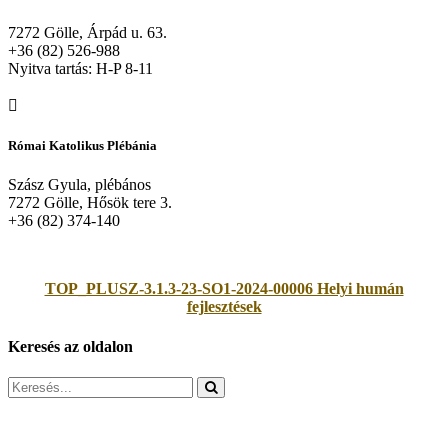
7272 Gölle, Árpád u. 63.
+36 (82) 526-988
Nyitva tartás: H-P 8-11
Római Katolikus Plébánia
Szász Gyula, plébános
7272 Gölle, Hősök tere 3.
+36 (82) 374-140
TOP_PLUSZ-3.1.3-23-SO1-2024-00006 Helyi humán
fejlesztések
Keresés az oldalon
Search
for: