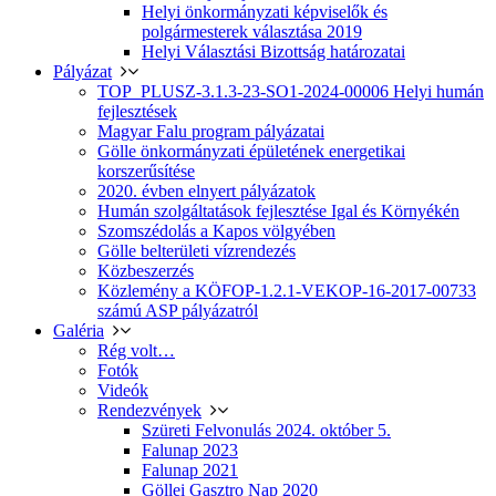
Helyi önkormányzati képviselők és
polgármesterek választása 2019
Helyi Választási Bizottság határozatai
Pályázat
TOP_PLUSZ-3.1.3-23-SO1-2024-00006 Helyi humán
fejlesztések
Magyar Falu program pályázatai
Gölle önkormányzati épületének energetikai
korszerűsítése
2020. évben elnyert pályázatok
Humán szolgáltatások fejlesztése Igal és Környékén
Szomszédolás a Kapos völgyében
Gölle belterületi vízrendezés
Közbeszerzés
Közlemény a KÖFOP-1.2.1-VEKOP-16-2017-00733
számú ASP pályázatról
Galéria
Rég volt…
Fotók
Videók
Rendezvények
Szüreti Felvonulás 2024. október 5.
Falunap 2023
Falunap 2021
Göllei Gasztro Nap 2020