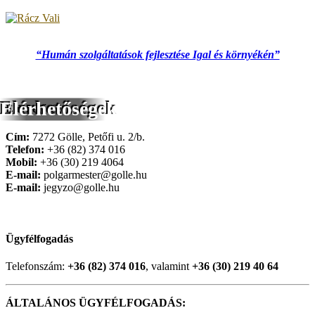
“Humán szolgáltatások fejlesztése Igal és környékén”
Elérhetőségek
Elérhetőség
Cím:
7272 Gölle, Petőfi u. 2/b.
Telefon:
+36 (82) 374 016
Mobil:
+36 (30) 219 4064
E-mail:
polgarmester@golle.hu
E-mail:
jegyzo@golle.hu
Ügyfélfogadás
Telefonszám:
+36 (82) 374 016
, valamint
+36 (30) 219 40 64
ÁLTALÁNOS ÜGYFÉLFOGADÁS: