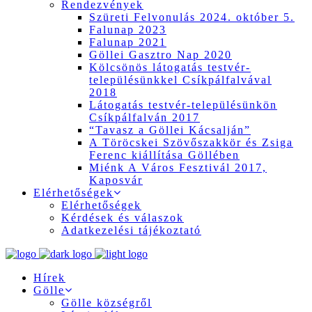
Rendezvények
Szüreti Felvonulás 2024. október 5.
Falunap 2023
Falunap 2021
Göllei Gasztro Nap 2020
Kölcsönös látogatás testvér-
településünkkel Csíkpálfalvával
2018
Látogatás testvér-településünkön
Csíkpálfalván 2017
“Tavasz a Göllei Kácsalján”
A Töröcskei Szövőszakkör és Zsiga
Ferenc kiállítása Göllében
Miénk A Város Fesztivál 2017,
Kaposvár
Elérhetőségek
Elérhetőségek
Kérdések és válaszok
Adatkezelési tájékoztató
Hírek
Gölle
Gölle községről