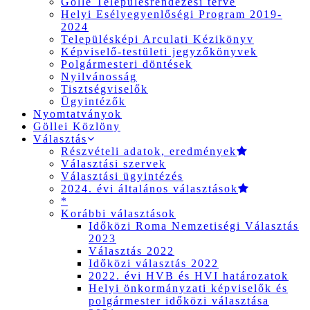
Gölle Településrendezési terve
Helyi Esélyegyenlőségi Program 2019-
2024
Településképi Arculati Kézikönyv
Képviselő-testületi jegyzőkönyvek
Polgármesteri döntések
Nyilvánosság
Tisztségviselők
Ügyintézők
Nyomtatványok
Göllei Közlöny
Választás
Részvételi adatok, eredmények
Választási szervek
Választási ügyintézés
2024. évi általános választások
*
Korábbi választások
Időközi Roma Nemzetiségi Választás
2023
Választás 2022
Időközi választás 2022
2022. évi HVB és HVI határozatok
Helyi önkormányzati képviselők és
polgármester időközi választása