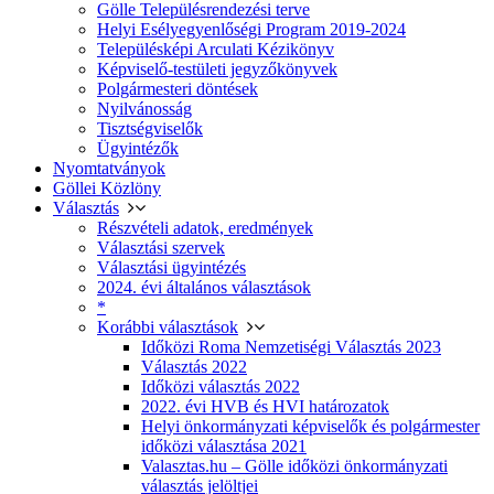
Gölle Településrendezési terve
Helyi Esélyegyenlőségi Program 2019-2024
Településképi Arculati Kézikönyv
Képviselő-testületi jegyzőkönyvek
Polgármesteri döntések
Nyilvánosság
Tisztségviselők
Ügyintézők
Nyomtatványok
Göllei Közlöny
Választás
Részvételi adatok, eredmények
Választási szervek
Választási ügyintézés
2024. évi általános választások
*
Korábbi választások
Időközi Roma Nemzetiségi Választás 2023
Választás 2022
Időközi választás 2022
2022. évi HVB és HVI határozatok
Helyi önkormányzati képviselők és polgármester
időközi választása 2021
Valasztas.hu – Gölle időközi önkormányzati
választás jelöltjei