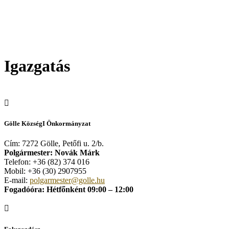
Igazgatás
Gölle KözségI Önkormányzat
Cím: 7272 Gölle, Petőfi u. 2/b.
Polgármester: Novák Márk
Telefon: +36 (82) 374 016
Mobil: +36 (30) 2907955
E-mail:
polgarmester@golle.hu
Fogadóóra: Hétfőnként 09:00 – 12:00