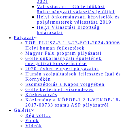
2021
Valasztas.hu – Gölle időközi
önkormányzati választás jelöltjei
Helyi önkormányzati képviselők és
polgármesterek választása 2019
Helyi Választási Bizottság
határozatai
Pályázat
TOP_PLUSZ-3.1.3-23-SO1-2024-00006
Helyi humán fejlesztések
Magyar Falu program pályázatai
Gölle önkormányzati épületének
energetikai korszerűsítése
2020. évben elnyert pályázatok
Humán szolgáltatások fejlesztése Igal és
Környékén
Szomszédolás a Kapos völgyében
Gölle belterületi vízrendezés
Közbeszerzés
Közlemény a KÖFOP-1.2.1-VEKOP-16-
2017-00733 számú ASP pályázatról
Galéria
Rég volt…
Fotók
Videók