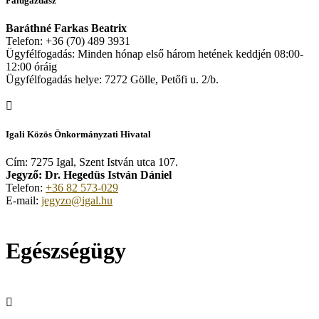
Falugazdász
Baráthné Farkas Beatrix
Telefon: +36 (70) 489 3931
Ügyfélfogadás: Minden hónap első három hetének keddjén 08:00-
12:00 óráig
Ügyfélfogadás helye: 7272 Gölle, Petőfi u. 2/b.
Igali Közös Önkormányzati Hivatal
Cím: 7275 Igal, Szent István utca 107.
Jegyző: Dr. Hegedüs István Dániel
Telefon:
+36 82 573-029
E-mail:
jegyzo@igal.hu
Egészségügy