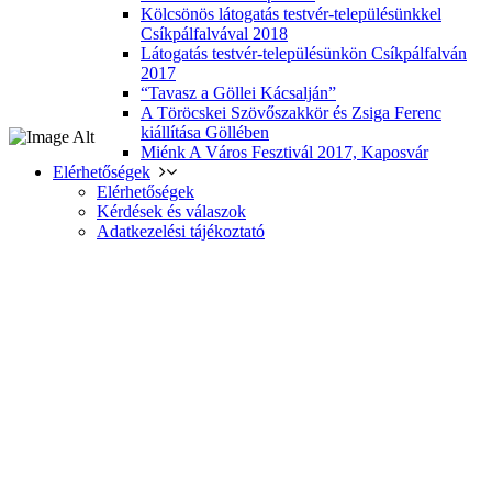
Kölcsönös látogatás testvér-településünkkel
Csíkpálfalvával 2018
Látogatás testvér-településünkön Csíkpálfalván
2017
“Tavasz a Göllei Kácsalján”
A Töröcskei Szövőszakkör és Zsiga Ferenc
kiállítása Göllében
Miénk A Város Fesztivál 2017, Kaposvár
Elérhetőségek
Elérhetőségek
Kérdések és válaszok
Adatkezelési tájékoztató