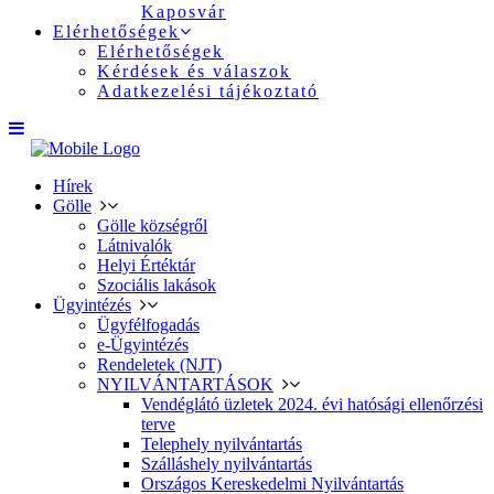
Kaposvár
Elérhetőségek
Elérhetőségek
Kérdések és válaszok
Adatkezelési tájékoztató
Hírek
Gölle
Gölle községről
Látnivalók
Helyi Értéktár
Szociális lakások
Ügyintézés
Ügyfélfogadás
e-Ügyintézés
Rendeletek (NJT)
NYILVÁNTARTÁSOK
Vendéglátó üzletek 2024. évi hatósági ellenőrzési
terve
Telephely nyilvántartás
Szálláshely nyilvántartás
Országos Kereskedelmi Nyilvántartás