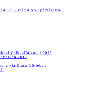
-00733 számú ASP pályázatról
ünkkel Csíkpálfalvával 2018
pálfalván 2017
enc kiállítása Göllében
vár