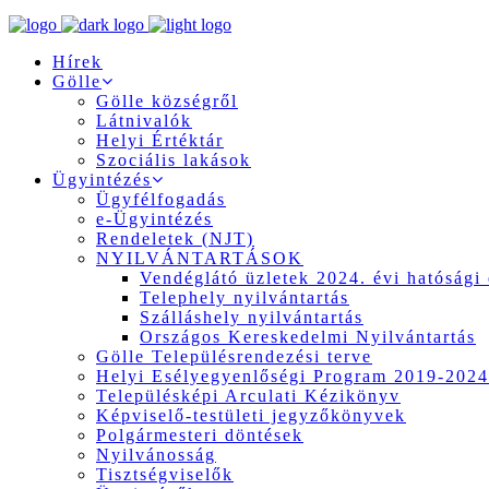
Hírek
Gölle
Gölle községről
Látnivalók
Helyi Értéktár
Szociális lakások
Ügyintézés
Ügyfélfogadás
e-Ügyintézés
Rendeletek (NJT)
NYILVÁNTARTÁSOK
Vendéglátó üzletek 2024. évi hatósági 
Telephely nyilvántartás
Szálláshely nyilvántartás
Országos Kereskedelmi Nyilvántartás
Gölle Településrendezési terve
Helyi Esélyegyenlőségi Program 2019-2024
Településképi Arculati Kézikönyv
Képviselő-testületi jegyzőkönyvek
Polgármesteri döntések
Nyilvánosság
Tisztségviselők