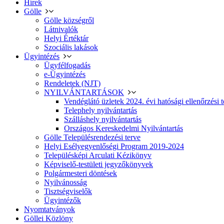
Hírek
Gölle
Gölle községről
Látnivalók
Helyi Értéktár
Szociális lakások
Ügyintézés
Ügyfélfogadás
e-Ügyintézés
Rendeletek (NJT)
NYILVÁNTARTÁSOK
Vendéglátó üzletek 2024. évi hatósági ellenőrzési t
Telephely nyilvántartás
Szálláshely nyilvántartás
Országos Kereskedelmi Nyilvántartás
Gölle Településrendezési terve
Helyi Esélyegyenlőségi Program 2019-2024
Településképi Arculati Kézikönyv
Képviselő-testületi jegyzőkönyvek
Polgármesteri döntések
Nyilvánosság
Tisztségviselők
Ügyintézők
Nyomtatványok
Göllei Közlöny