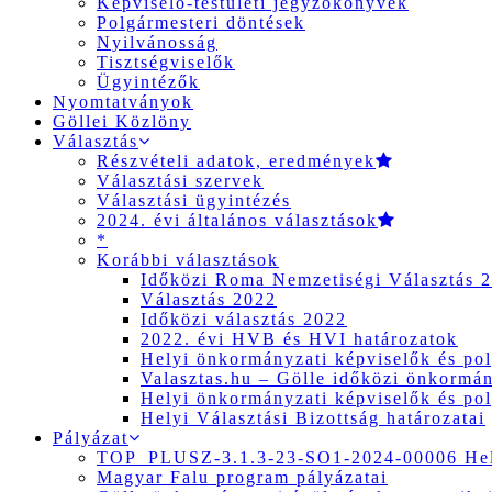
Képviselő-testületi jegyzőkönyvek
Polgármesteri döntések
Nyilvánosság
Tisztségviselők
Ügyintézők
Nyomtatványok
Göllei Közlöny
Választás
Részvételi adatok, eredmények
Választási szervek
Választási ügyintézés
2024. évi általános választások
*
Korábbi választások
Időközi Roma Nemzetiségi Választás 
Választás 2022
Időközi választás 2022
2022. évi HVB és HVI határozatok
Helyi önkormányzati képviselők és pol
Valasztas.hu – Gölle időközi önkormány
Helyi önkormányzati képviselők és pol
Helyi Választási Bizottság határozatai
Pályázat
TOP_PLUSZ-3.1.3-23-SO1-2024-00006 Hely
Magyar Falu program pályázatai