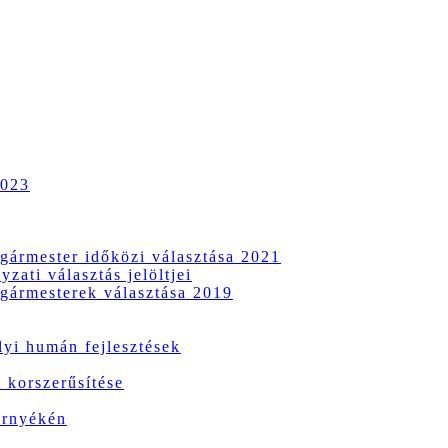
2023
gármester időközi választása 2021
zati választás jelöltjei
gármesterek választása 2019
i humán fejlesztések
 korszerűsítése
örnyékén