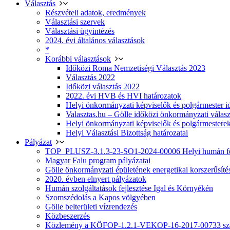
Választás
Részvételi adatok, eredmények
Választási szervek
Választási ügyintézés
2024. évi általános választások
*
Korábbi választások
Időközi Roma Nemzetiségi Választás 2023
Választás 2022
Időközi választás 2022
2022. évi HVB és HVI határozatok
Helyi önkormányzati képviselők és polgármester i
Valasztas.hu – Gölle időközi önkormányzati választá
Helyi önkormányzati képviselők és polgármesterek
Helyi Választási Bizottság határozatai
Pályázat
TOP_PLUSZ-3.1.3-23-SO1-2024-00006 Helyi humán fej
Magyar Falu program pályázatai
Gölle önkormányzati épületének energetikai korszerűsíté
2020. évben elnyert pályázatok
Humán szolgáltatások fejlesztése Igal és Környékén
Szomszédolás a Kapos völgyében
Gölle belterületi vízrendezés
Közbeszerzés
Közlemény a KÖFOP-1.2.1-VEKOP-16-2017-00733 szá