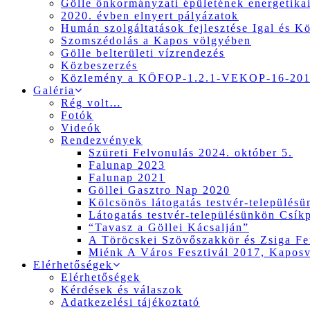
Gölle önkormányzati épületének energetikai
2020. évben elnyert pályázatok
Humán szolgáltatások fejlesztése Igal és K
Szomszédolás a Kapos völgyében
Gölle belterületi vízrendezés
Közbeszerzés
Közlemény a KÖFOP-1.2.1-VEKOP-16-2017
Galéria
Rég volt…
Fotók
Videók
Rendezvények
Szüreti Felvonulás 2024. október 5.
Falunap 2023
Falunap 2021
Göllei Gasztro Nap 2020
Kölcsönös látogatás testvér-település
Látogatás testvér-településünkön Csík
“Tavasz a Göllei Kácsalján”
A Töröcskei Szövőszakkör és Zsiga Fer
Miénk A Város Fesztivál 2017, Kapos
Elérhetőségek
Elérhetőségek
Kérdések és válaszok
Adatkezelési tájékoztató