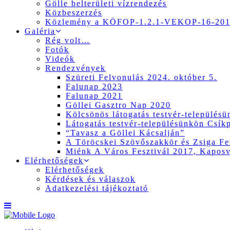
Gölle belterületi vízrendezés
Közbeszerzés
Közlemény a KÖFOP-1.2.1-VEKOP-16-2017
Galéria
Rég volt…
Fotók
Videók
Rendezvények
Szüreti Felvonulás 2024. október 5.
Falunap 2023
Falunap 2021
Göllei Gasztro Nap 2020
Kölcsönös látogatás testvér-település
Látogatás testvér-településünkön Csík
“Tavasz a Göllei Kácsalján”
A Töröcskei Szövőszakkör és Zsiga Fer
Miénk A Város Fesztivál 2017, Kapos
Elérhetőségek
Elérhetőségek
Kérdések és válaszok
Adatkezelési tájékoztató