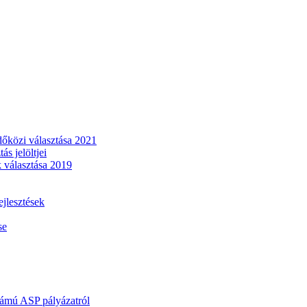
dőközi választása 2021
s jelöltjei
 választása 2019
lesztések
se
mú ASP pályázatról