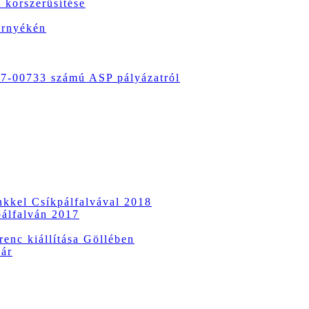
 korszerűsítése
örnyékén
-00733 számú ASP pályázatról
ünkkel Csíkpálfalvával 2018
pálfalván 2017
enc kiállítása Göllében
vár