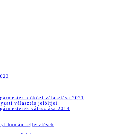
2023
gármester időközi választása 2021
zati választás jelöltjei
gármesterek választása 2019
i humán fejlesztések