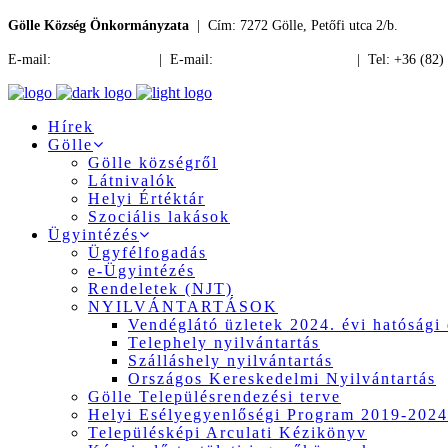
Gölle Község Önkormányzata
| Cím: 7272 Gölle, Petőfi utca 2/b.
E-mail:
jegyzo@golle.hu
| E-mail:
polgarmester@golle.hu
| Tel: +36 (82)
Hírek
Gölle
Gölle községről
Látnivalók
Helyi Értéktár
Szociális lakások
Ügyintézés
Ügyfélfogadás
e-Ügyintézés
Rendeletek (NJT)
NYILVÁNTARTÁSOK
Vendéglátó üzletek 2024. évi hatósági 
Telephely nyilvántartás
Szálláshely nyilvántartás
Országos Kereskedelmi Nyilvántartás
Gölle Településrendezési terve
Helyi Esélyegyenlőségi Program 2019-2024
Településképi Arculati Kézikönyv