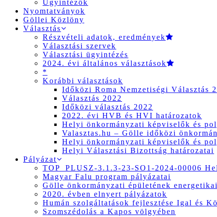
Ügyintézők
Nyomtatványok
Göllei Közlöny
Választás
Részvételi adatok, eredmények
Választási szervek
Választási ügyintézés
2024. évi általános választások
*
Korábbi választások
Időközi Roma Nemzetiségi Választás 
Választás 2022
Időközi választás 2022
2022. évi HVB és HVI határozatok
Helyi önkormányzati képviselők és pol
Valasztas.hu – Gölle időközi önkormány
Helyi önkormányzati képviselők és pol
Helyi Választási Bizottság határozatai
Pályázat
TOP_PLUSZ-3.1.3-23-SO1-2024-00006 Hely
Magyar Falu program pályázatai
Gölle önkormányzati épületének energetikai
2020. évben elnyert pályázatok
Humán szolgáltatások fejlesztése Igal és K
Szomszédolás a Kapos völgyében