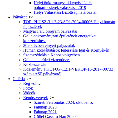
Helyi önkormányzati képviselők és
polgármesterek választása 2019
Helyi Választási Bizottság határozatai
Pályázat
TOP_PLUSZ-3.1.3-23-SO1-2024-00006 Helyi humán
fejlesztések
Magyar Falu program pályázatai
Gölle önkormányzati épületének energetikai
korszerűsítése
2020. évben elnyert pályázatok
Humán szolgáltatások fejlesztése Igal és Környékén
Szomszédolás a Kapos völgyében
Gölle belterületi vízrendezés
Közbeszerzés
Közlemény a KÖFOP-1.2.1-VEKOP-16-2017-00733
számú ASP pályázatról
Galéria
Rég volt…
Fotók
Videók
Rendezvények
Szüreti Felvonulás 2024. október 5.
Falunap 2023
Falunap 2021
Göllei Gasztro Nap 2020