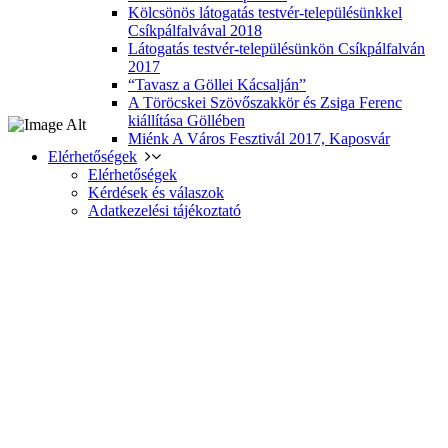
Kölcsönös látogatás testvér-településünkkel
Csíkpálfalvával 2018
Látogatás testvér-településünkön Csíkpálfalván
2017
“Tavasz a Göllei Kácsalján”
A Töröcskei Szövőszakkör és Zsiga Ferenc
kiállítása Göllében
Miénk A Város Fesztivál 2017, Kaposvár
Elérhetőségek
Elérhetőségek
Kérdések és válaszok
Adatkezelési tájékoztató