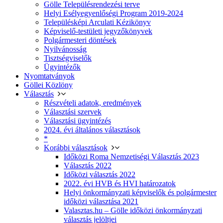
Gölle Településrendezési terve
Helyi Esélyegyenlőségi Program 2019-2024
Településképi Arculati Kézikönyv
Képviselő-testületi jegyzőkönyvek
Polgármesteri döntések
Nyilvánosság
Tisztségviselők
Ügyintézők
Nyomtatványok
Göllei Közlöny
Választás
Részvételi adatok, eredmények
Választási szervek
Választási ügyintézés
2024. évi általános választások
*
Korábbi választások
Időközi Roma Nemzetiségi Választás 2023
Választás 2022
Időközi választás 2022
2022. évi HVB és HVI határozatok
Helyi önkormányzati képviselők és polgármester
időközi választása 2021
Valasztas.hu – Gölle időközi önkormányzati
választás jelöltjei