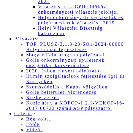
2021
Valasztas.hu – Gölle időközi
önkormányzati választás jelöltjei
Helyi önkormányzati képviselők és
polgármesterek választása 2019
Helyi Választási Bizottság
határozatai
Pályázat
TOP_PLUSZ-3.1.3-23-SO1-2024-00006
Helyi humán fejlesztések
Magyar Falu program pályázatai
Gölle önkormányzati épületének
energetikai korszerűsítése
2020. évben elnyert pályázatok
Humán szolgáltatások fejlesztése Igal és
Környékén
Szomszédolás a Kapos völgyében
Gölle belterületi vízrendezés
Közbeszerzés
Közlemény a KÖFOP-1.2.1-VEKOP-16-
2017-00733 számú ASP pályázatról
Galéria
Rég volt…
Fotók
Videók