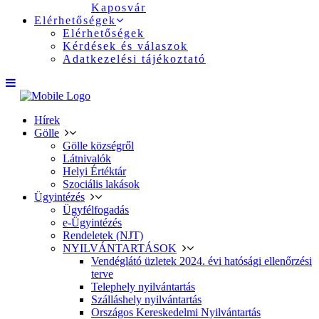
Kaposvár
Elérhetőségek
Elérhetőségek
Kérdések és válaszok
Adatkezelési tájékoztató
Hírek
Gölle
Gölle községről
Látnivalók
Helyi Értéktár
Szociális lakások
Ügyintézés
Ügyfélfogadás
e-Ügyintézés
Rendeletek (NJT)
NYILVÁNTARTÁSOK
Vendéglátó üzletek 2024. évi hatósági ellenőrzési
terve
Telephely nyilvántartás
Szálláshely nyilvántartás
Országos Kereskedelmi Nyilvántartás