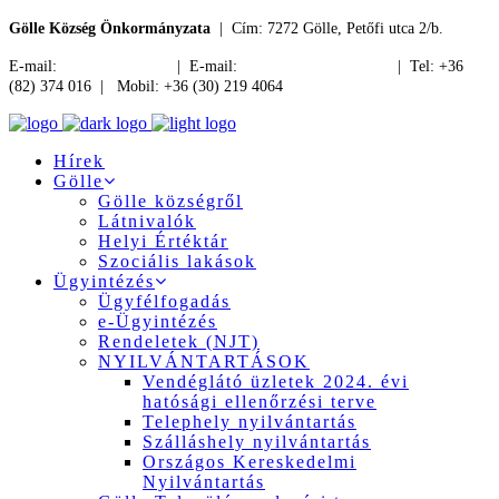
Gölle Község Önkormányzata
| Cím: 7272 Gölle, Petőfi utca 2/b.
E-mail:
jegyzo@golle.hu
| E-mail:
polgarmester@golle.hu
| Tel: +36
(82) 374 016 | Mobil: +36 (30) 219 4064
Hírek
Gölle
Gölle községről
Látnivalók
Helyi Értéktár
Szociális lakások
Ügyintézés
Ügyfélfogadás
e-Ügyintézés
Rendeletek (NJT)
NYILVÁNTARTÁSOK
Vendéglátó üzletek 2024. évi
hatósági ellenőrzési terve
Telephely nyilvántartás
Szálláshely nyilvántartás
Országos Kereskedelmi
Nyilvántartás