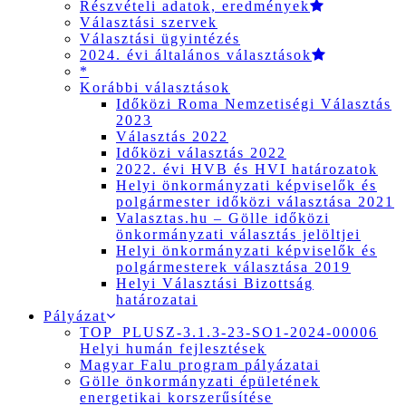
Részvételi adatok, eredmények
Választási szervek
Választási ügyintézés
2024. évi általános választások
*
Korábbi választások
Időközi Roma Nemzetiségi Választás
2023
Választás 2022
Időközi választás 2022
2022. évi HVB és HVI határozatok
Helyi önkormányzati képviselők és
polgármester időközi választása 2021
Valasztas.hu – Gölle időközi
önkormányzati választás jelöltjei
Helyi önkormányzati képviselők és
polgármesterek választása 2019
Helyi Választási Bizottság
határozatai
Pályázat
TOP_PLUSZ-3.1.3-23-SO1-2024-00006
Helyi humán fejlesztések
Magyar Falu program pályázatai
Gölle önkormányzati épületének
energetikai korszerűsítése