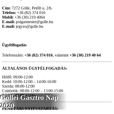
Cím:
7272 Gölle, Petőfi u. 2/b.
Telefon:
+36 (82) 374 016
Mobil:
+36 (30) 219 4064
E-mail:
polgarmester@golle.hu
E-mail:
jegyzo@golle.hu
Ügyfélfogadás
Telefonszám:
+36 (82) 374 016
, valamint
+36 (30) 219 40 64
ÁLTALÁNOS ÜGYFÉLFOGADÁS:
Hétfő: 09:00-12:00
Kedd: 10:00-12:00 – 14:00-16:00
Szerda: 08:00-12:00
Csütörtök: 08:00-12:00 – 13:00-15:00
Péntek: 08:00-12:00
Göllei Gasztro Nap
2020
PÉNZTÁRI NYITVATARTÁS: