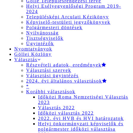
Gölle Településrendezési terve
Helyi Esélyegyenlőségi Program 2019-
2024
Településképi Arculati Kézikönyv
Képviselő-testületi jegyzőkönyvek
Polgármesteri döntések
Nyilvánosság
Tisztségviselők
Ügyintézők
Nyomtatványok
Göllei Közlöny
Választás
Részvételi adatok, eredmények
Választási szervek
Választási ügyintézés
2024. évi általános választások
*
Korábbi választások
Időközi Roma Nemzetiségi Választás
2023
Választás 2022
Időközi választás 2022
2022. évi HVB és HVI határozatok
Helyi önkormányzati képviselők és
polgármester időközi választása