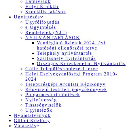
Látnivalók
Helyi Értéktár
Szociális lakások
Ügyintézés
Ügyfélfogadás
e-Ügyintézés
Rendeletek (NJT)
NYILVÁNTARTÁSOK
Vendéglátó üzletek 2024. évi
hatósági ellenőrzési terve
Telephely nyilvántartás
Szálláshely nyilvántartás
Országos Kereskedelmi Nyilvántartás
Gölle Településrendezési terve
Helyi Esélyegyenlőségi Program 2019-
2024
Településképi Arculati Kézikönyv
Képviselő-testületi jegyzőkönyvek
Polgármesteri döntések
Nyilvánosság
Tisztségviselők
Ügyintézők
Nyomtatványok
Göllei Közlöny
Választás