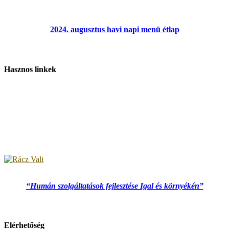
2024. augusztus havi napi menü étlap
Hasznos linkek
“Humán szolgáltatások fejlesztése Igal és környékén”
Elérhetőség