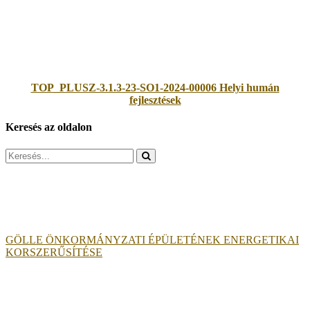
TOP_PLUSZ-3.1.3-23-SO1-2024-00006 Helyi humán
fejlesztések
Keresés az oldalon
Search
for:
GÖLLE ÖNKORMÁNYZATI ÉPÜLETÉNEK ENERGETIKAI
KORSZERŰSÍTÉSE