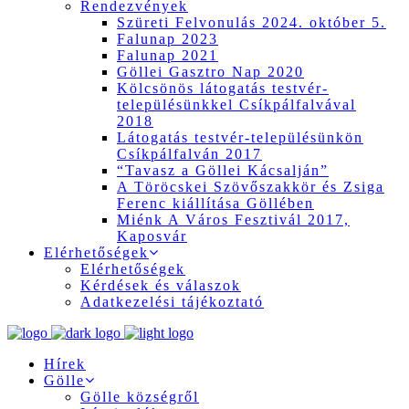
Rendezvények
Szüreti Felvonulás 2024. október 5.
Falunap 2023
Falunap 2021
Göllei Gasztro Nap 2020
Kölcsönös látogatás testvér-
településünkkel Csíkpálfalvával
2018
Látogatás testvér-településünkön
Csíkpálfalván 2017
“Tavasz a Göllei Kácsalján”
A Töröcskei Szövőszakkör és Zsiga
Ferenc kiállítása Göllében
Miénk A Város Fesztivál 2017,
Kaposvár
Elérhetőségek
Elérhetőségek
Kérdések és válaszok
Adatkezelési tájékoztató
Hírek
Gölle
Gölle községről