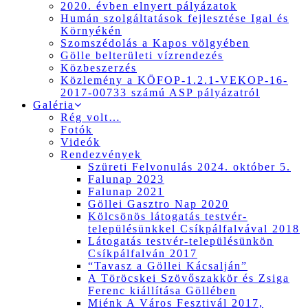
2020. évben elnyert pályázatok
Humán szolgáltatások fejlesztése Igal és
Környékén
Szomszédolás a Kapos völgyében
Gölle belterületi vízrendezés
Közbeszerzés
Közlemény a KÖFOP-1.2.1-VEKOP-16-
2017-00733 számú ASP pályázatról
Galéria
Rég volt…
Fotók
Videók
Rendezvények
Szüreti Felvonulás 2024. október 5.
Falunap 2023
Falunap 2021
Göllei Gasztro Nap 2020
Kölcsönös látogatás testvér-
településünkkel Csíkpálfalvával 2018
Látogatás testvér-településünkön
Csíkpálfalván 2017
“Tavasz a Göllei Kácsalján”
A Töröcskei Szövőszakkör és Zsiga
Ferenc kiállítása Göllében
Miénk A Város Fesztivál 2017,