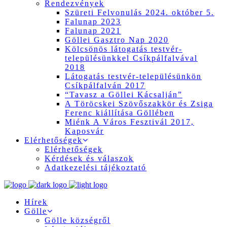
Rendezvények
Szüreti Felvonulás 2024. október 5.
Falunap 2023
Falunap 2021
Göllei Gasztro Nap 2020
Kölcsönös látogatás testvér-
településünkkel Csíkpálfalvával
2018
Látogatás testvér-településünkön
Csíkpálfalván 2017
“Tavasz a Göllei Kácsalján”
A Töröcskei Szövőszakkör és Zsiga
Ferenc kiállítása Göllében
Miénk A Város Fesztivál 2017,
Kaposvár
Elérhetőségek
Elérhetőségek
Kérdések és válaszok
Adatkezelési tájékoztató
Hírek
Gölle
Gölle községről