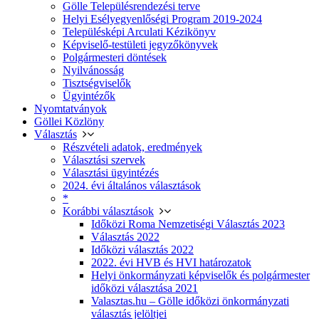
Gölle Településrendezési terve
Helyi Esélyegyenlőségi Program 2019-2024
Településképi Arculati Kézikönyv
Képviselő-testületi jegyzőkönyvek
Polgármesteri döntések
Nyilvánosság
Tisztségviselők
Ügyintézők
Nyomtatványok
Göllei Közlöny
Választás
Részvételi adatok, eredmények
Választási szervek
Választási ügyintézés
2024. évi általános választások
*
Korábbi választások
Időközi Roma Nemzetiségi Választás 2023
Választás 2022
Időközi választás 2022
2022. évi HVB és HVI határozatok
Helyi önkormányzati képviselők és polgármester
időközi választása 2021
Valasztas.hu – Gölle időközi önkormányzati
választás jelöltjei