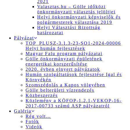
2021
Valasztas.hu – Gölle időközi
önkormányzati választás jelöltjei
Helyi önkormányzati képviselők és
polgármesterek választása 2019
Helyi Választási Bizottság
határozatai
Pályázat
TOP_PLUSZ-3.1.3-23-SO1-2024-00006
Helyi humán fejlesztések
Magyar Falu program pályázatai
Gölle önkormányzati épületének
energetikai korszerűsítése
2020. évben elnyert pályázatok
Humán szolgáltatások fejlesztése Igal és
Környékén
Szomszédolás a Kapos völgyében
Gölle belterületi vízrendezés
Közbeszerzés
Közlemény a KÖFOP-1.2.1-VEKOP-16-
2017-00733 számú ASP pályázatról
Galéria
Rég volt…
Fotók
Videók