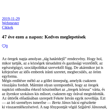
2019-11-29
Webmester
Cikkek
47 éve ezen a napon: Kedves meglepetések
0
Az öregek napja amolyan „tág határidejű” rendezvény. Hogy hol,
mikor tartják, az a községek társadalmi és gazdasági vezetőitől, az
egészségügyi, szociálpolitikai szervektől függ. De akármikor jut is
kifejezésre az idős emberek iránti szeretet, megbecsülés, az öröm
egyforma.
Mégis említésre méltó az a göllei ünnepség, amelyik csaknem
visszájára fordult. Mármint olyan szempontból, hogy az öregek
napközi otthonába érkező köszöntőket az „öregek kórusa” várta, és
az ilyenkor szokásos kis műsort, csaknem egy órával megtoldották.
Az úttörők előadásában szerepelt Fekete István egyik novellája. Ezt
— az író személyes ismerőse —
Berta János
bácsi egészítette
ki visszaemlékezéseivel. A nap fénypontját végül
Szíjjártó Jánosnak
,