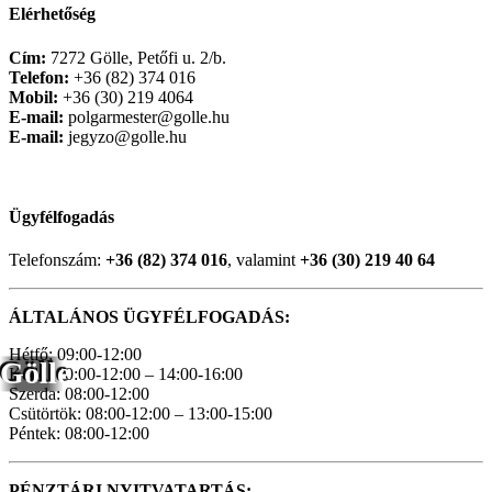
Elérhetőség
Cím:
7272 Gölle, Petőfi u. 2/b.
Telefon:
+36 (82) 374 016
Mobil:
+36 (30) 219 4064
E-mail:
polgarmester@golle.hu
E-mail:
jegyzo@golle.hu
Ügyfélfogadás
Telefonszám:
+36 (82) 374 016
, valamint
+36 (30) 219 40 64
ÁLTALÁNOS ÜGYFÉLFOGADÁS:
Hétfő: 09:00-12:00
Gölle
Kedd: 10:00-12:00 – 14:00-16:00
Szerda: 08:00-12:00
Csütörtök: 08:00-12:00 – 13:00-15:00
Péntek: 08:00-12:00
PÉNZTÁRI NYITVATARTÁS: