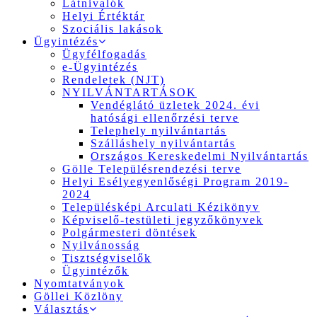
Látnivalók
Helyi Értéktár
Szociális lakások
Ügyintézés
Ügyfélfogadás
e-Ügyintézés
Rendeletek (NJT)
NYILVÁNTARTÁSOK
Vendéglátó üzletek 2024. évi
hatósági ellenőrzési terve
Telephely nyilvántartás
Szálláshely nyilvántartás
Országos Kereskedelmi Nyilvántartás
Gölle Településrendezési terve
Helyi Esélyegyenlőségi Program 2019-
2024
Településképi Arculati Kézikönyv
Képviselő-testületi jegyzőkönyvek
Polgármesteri döntések
Nyilvánosság
Tisztségviselők
Ügyintézők
Nyomtatványok
Göllei Közlöny
Választás