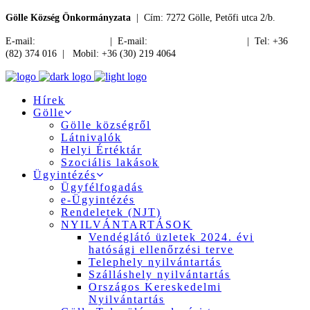
Gölle Község Önkormányzata
| Cím: 7272 Gölle, Petőfi utca 2/b.
E-mail:
jegyzo@golle.hu
| E-mail:
polgarmester@golle.hu
| Tel: +36
(82) 374 016 | Mobil: +36 (30) 219 4064
Hírek
Gölle
Gölle községről
Látnivalók
Helyi Értéktár
Szociális lakások
Ügyintézés
Ügyfélfogadás
e-Ügyintézés
Rendeletek (NJT)
NYILVÁNTARTÁSOK
Vendéglátó üzletek 2024. évi
hatósági ellenőrzési terve
Telephely nyilvántartás
Szálláshely nyilvántartás
Országos Kereskedelmi
Nyilvántartás