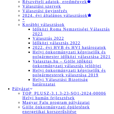
Részvételi adatok, eredmények
Választási szervek
Választási ügyintézés
2024. évi általános választások
*
Korábbi választások
Időközi Roma Nemzetiségi Választás
2023
Választás 2022
Időközi választás 2022
2022. évi HVB és HVI határozatok
Helyi önkormányzati képviselők és
polgármester időközi választása 2021
Valasztas.hu – Gölle időközi
önkormányzati választás jelöltjei
Helyi önkormányzati képviselők és
polgármesterek választása 2019
Helyi Választási Bizottság
határozatai
Pályázat
TOP_PLUSZ-3.1.3-23-SO1-2024-00006
Helyi humán fejlesztések
Magyar Falu program pályázatai
Gölle önkormányzati épületének
energetikai korszerűsítése