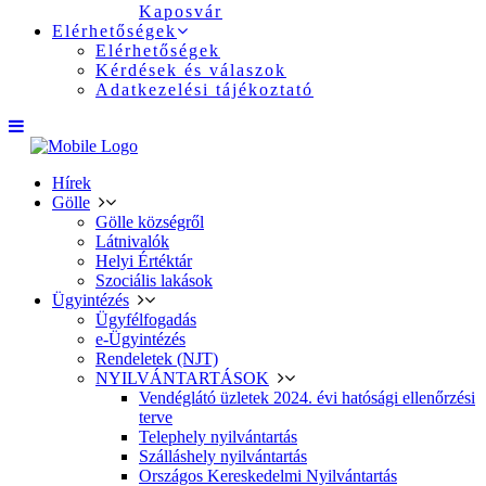
Kaposvár
Elérhetőségek
Elérhetőségek
Kérdések és válaszok
Adatkezelési tájékoztató
Hírek
Gölle
Gölle községről
Látnivalók
Helyi Értéktár
Szociális lakások
Ügyintézés
Ügyfélfogadás
e-Ügyintézés
Rendeletek (NJT)
NYILVÁNTARTÁSOK
Vendéglátó üzletek 2024. évi hatósági ellenőrzési
terve
Telephely nyilvántartás
Szálláshely nyilvántartás
Országos Kereskedelmi Nyilvántartás