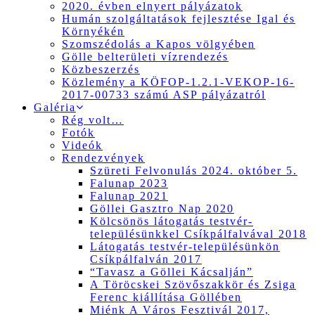
2020. évben elnyert pályázatok
Humán szolgáltatások fejlesztése Igal és
Környékén
Szomszédolás a Kapos völgyében
Gölle belterületi vízrendezés
Közbeszerzés
Közlemény a KÖFOP-1.2.1-VEKOP-16-
2017-00733 számú ASP pályázatról
Galéria
Rég volt…
Fotók
Videók
Rendezvények
Szüreti Felvonulás 2024. október 5.
Falunap 2023
Falunap 2021
Göllei Gasztro Nap 2020
Kölcsönös látogatás testvér-
településünkkel Csíkpálfalvával 2018
Látogatás testvér-településünkön
Csíkpálfalván 2017
“Tavasz a Göllei Kácsalján”
A Töröcskei Szövőszakkör és Zsiga
Ferenc kiállítása Göllében
Miénk A Város Fesztivál 2017,