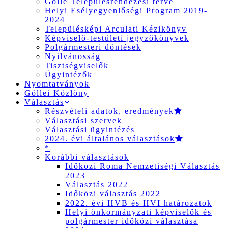
Gölle Településrendezési terve
Helyi Esélyegyenlőségi Program 2019-
2024
Településképi Arculati Kézikönyv
Képviselő-testületi jegyzőkönyvek
Polgármesteri döntések
Nyilvánosság
Tisztségviselők
Ügyintézők
Nyomtatványok
Göllei Közlöny
Választás
Részvételi adatok, eredmények
Választási szervek
Választási ügyintézés
2024. évi általános választások
*
Korábbi választások
Időközi Roma Nemzetiségi Választás
2023
Választás 2022
Időközi választás 2022
2022. évi HVB és HVI határozatok
Helyi önkormányzati képviselők és
polgármester időközi választása