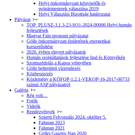
Helyi önkormányzati képviselők és
polgármesterek választása 2019
Helyi Választási Bizottság határozatai
Pályázat
TOP_PLUSZ-3.1.3-23-SO1-2024-00006 Helyi humán
fejlesztések
Magyar Falu program pályázatai
Gölle önkormányzati épületének energetikai
korszerűsítése
2020. évben elnyert pályázatok
Humán szolgáltatások fejlesztése Igal és Környékén
Szomszédolás a Kapos völgyében
Gölle belterületi vízrendezés
Közbeszerzés
Közlemény a KÖFOP-1.2.1-VEKOP-16-2017-00733
számú ASP pályázatról
Galéria
Rég volt…
Fotók
Videók
Rendezvények
Szüreti Felvonulás 2024. október 5.
Falunap 2023
Falunap 2021
Göllei Gasztro Nap 2020