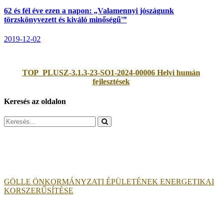
62 és fél éve ezen a napon: „Valamennyi jószágunk
törzskönyvezett és kiváló minőségű'”
2019-12-02
TOP_PLUSZ-3.1.3-23-SO1-2024-00006 Helyi humán
fejlesztések
Keresés az oldalon
Search
for:
GÖLLE ÖNKORMÁNYZATI ÉPÜLETÉNEK ENERGETIKAI
KORSZERŰSÍTÉSE