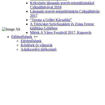
Kölcsönös látogatás testvér-településünkkel
Csíkpálfalvával 2018
Látogatás testvér-településünkön Csíkpálfalván
2017
“Tavasz a Göllei Kácsalján”
A Töröcskei Szövőszakkör és Zsiga Ferenc
kiállítása Göllében
Miénk A Város Fesztivál 2017, Kaposvár
Elérhetőségek
Elérhetőségek
Kérdések és válaszok
Adatkezelési tájékoztató