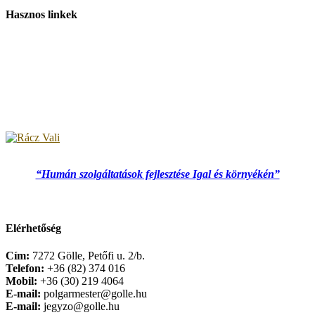
Hasznos linkek
“Humán szolgáltatások fejlesztése Igal és környékén”
Elérhetőség
Cím:
7272 Gölle, Petőfi u. 2/b.
Telefon:
+36 (82) 374 016
Mobil:
+36 (30) 219 4064
E-mail:
polgarmester@golle.hu
E-mail:
jegyzo@golle.hu