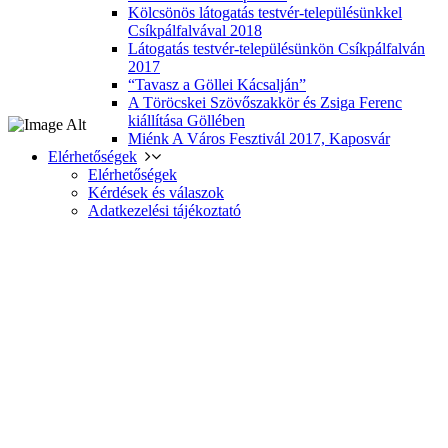
Kölcsönös látogatás testvér-településünkkel
Csíkpálfalvával 2018
Látogatás testvér-településünkön Csíkpálfalván
2017
“Tavasz a Göllei Kácsalján”
A Töröcskei Szövőszakkör és Zsiga Ferenc
kiállítása Göllében
Miénk A Város Fesztivál 2017, Kaposvár
Elérhetőségek
Elérhetőségek
Kérdések és válaszok
Adatkezelési tájékoztató