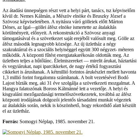
Az átadási ünnepségen részt vett a helyi párt, tanács, tsz képviselőm
kívül dr. Nemes Kálmán, a Mészöv elnöke és Bruszky József a
Szövosz képviseletében. A nyitásra váró gölleiek előtt Márton
Dénes, az Igal—göllei áfész elnöke ismertette az átalakítás
körülményeit, előnyeit. A rekonstrukció a Szövosz anyagi
támogatásával és a szövetkezet saját erejéből valósult meg. Gölle az
áfész második legnagyobb községe. Az új üzletház a négy
szakraktárral és a szociális helyiséggel együtt 300 négyzet- méteren
működik. A központi fűtést energiatakarékosán oldották meg. Az
üzletben teljes a hűtőlánc. Élelmiszereket — mirelit árukat, háztartási
és vegyiárukat, napi iparcikkeket, de nagy értékű fogyasztási
cikkeket is árusítanak. A kétmillió forintos árukészlet mellett havonta
1,3 millió forint forgalomra számítanak. A bolt vezetésével Bodó
Lajost bízták meg, aki 31 éve szolgálja a szövetkezeti mozgalmat. A
Hangya falatozónak Boross Kálmánné lett a vezetője. A helyi és
kisgyaláni mezőgazdasági termelőszövetkezetek, továbbá az áfész
központi irodájának dolgozói jelentős társadalmi munkát végeztek
az átalakítás során, nekik is köszönhető, hogy rekordidő alatt készült
el az üzletház.
Forrás:
Somogyi Néplap, 1985. november 21.