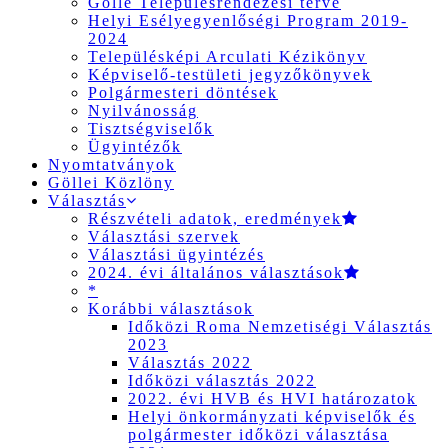
Gölle Településrendezési terve
Helyi Esélyegyenlőségi Program 2019-
2024
Településképi Arculati Kézikönyv
Képviselő-testületi jegyzőkönyvek
Polgármesteri döntések
Nyilvánosság
Tisztségviselők
Ügyintézők
Nyomtatványok
Göllei Közlöny
Választás
Részvételi adatok, eredmények
Választási szervek
Választási ügyintézés
2024. évi általános választások
*
Korábbi választások
Időközi Roma Nemzetiségi Választás
2023
Választás 2022
Időközi választás 2022
2022. évi HVB és HVI határozatok
Helyi önkormányzati képviselők és
polgármester időközi választása