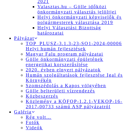
2021
Valasztas.hu – Gölle időközi
önkormányzati választás jelöltjei
Helyi önkormányzati képviselők és
polgármesterek választása 2019
Helyi Választási Bizottság
határozatai
Pályázat
TOP_PLUSZ-3.1.3-23-SO1-2024-00006
Helyi humán fejlesztések
Magyar Falu program pályázatai
Gölle önkormányzati épületének
energetikai korszerűsítése
2020. évben elnyert pályázatok
Humán szolgáltatások fejlesztése Igal és
Környékén
Szomszédolás a Kapos völgyében
Gölle belterületi vízrendezés
Közbeszerzés
Közlemény a KÖFOP-1.2.1-VEKOP-16-
2017-00733 számú ASP pályázatról
Galéria
Rég volt…
Fotók
Videók