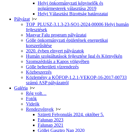
Helyi önkormányzati képviselők és
polgármesterek választása 2019
Helyi Választási Bizottság határozatai
Pályázat
TOP_PLUSZ-3.1.3-23-SO1-2024-00006 Helyi humán
fejlesztések
Magyar Falu program pályázatai
Gölle önkormányzati épületének energetikai
korszerűsítése
2020. évben elnyert pályázatok
Humán szolgáltatások fejlesztése Igal és Környékén
Szomszédolás a Kapos völgyében
Gölle belterületi vízrendezés
Közbeszerzés
Közlemény a KÖFOP-1.2.1-VEKOP-16-2017-00733
számú ASP pályázatról
Galéria
Rég volt…
Fotók
Videók
Rendezvények
Szüreti Felvonulás 2024. október 5.
Falunap 2023
Falunap 2021
Göllei Gasztro Nap 2020