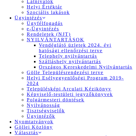
Látnivalók
Helyi Értéktár
Szociális lakások
Ügyintézés
Ügyfélfogadás
e-Ügyintézés
Rendeletek (NJT)
NYILVÁNTARTÁSOK
Vendéglátó üzletek 2024. évi
hatósági ellenőrzési terve
Telephely nyilvántartás
Szálláshely nyilvántartás
Országos Kereskedelmi Nyilvántartás
Gölle Településrendezési terve
Helyi Esélyegyenlőségi Program 2019-
2024
Településképi Arculati Kézikönyv
Képviselő-testületi jegyzőkönyvek
Polgármesteri döntések
Nyilvánosság
Tisztségviselők
Ügyintézők
Nyomtatványok
Göllei Közlöny
Választás