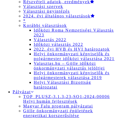
Részvételi adatok, eredmények
Választási szervek
Választási ügyintézés
2024. évi általános választások
*
Korábbi választások
Időközi Roma Nemzetiségi Választás
2023
Választás 2022
Időközi választás 2022
2022. évi HVB és HVI határozatok
Helyi önkormányzati képviselők és
polgármester időközi választása 2021
Valasztas.hu – Gölle időközi
önkormányzati választás jelöltjei
Helyi önkormányzati képviselők és
polgármesterek választása 2019
Helyi Választási Bizottság
határozatai
Pályázat
TOP_PLUSZ-3.1.3-23-SO1-2024-00006
Helyi humán fejlesztések
Magyar Falu program pályázatai
Gölle önkormányzati épületének
energetikai korszerűsítése