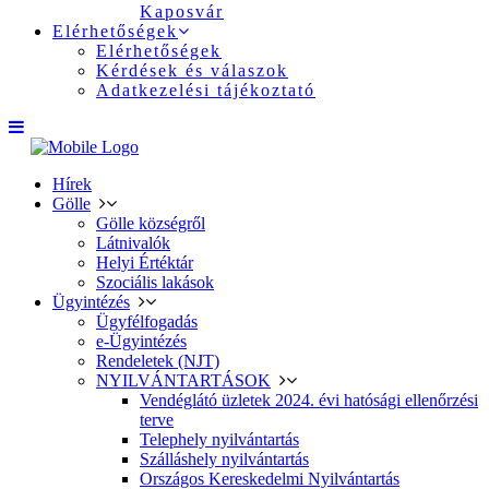
Kaposvár
Elérhetőségek
Elérhetőségek
Kérdések és válaszok
Adatkezelési tájékoztató
Hírek
Gölle
Gölle községről
Látnivalók
Helyi Értéktár
Szociális lakások
Ügyintézés
Ügyfélfogadás
e-Ügyintézés
Rendeletek (NJT)
NYILVÁNTARTÁSOK
Vendéglátó üzletek 2024. évi hatósági ellenőrzési
terve
Telephely nyilvántartás
Szálláshely nyilvántartás
Országos Kereskedelmi Nyilvántartás