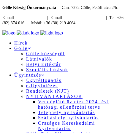
Gölle Község Önkormányzata
| Cím: 7272 Gölle, Petőfi utca 2/b.
E-mail:
jegyzo@golle.hu
| E-mail:
polgarmester@golle.hu
| Tel: +36
(82) 374 016 | Mobil: +36 (30) 219 4064
Hírek
Gölle
Gölle községről
Látnivalók
Helyi Értéktár
Szociális lakások
Ügyintézés
Ügyfélfogadás
e-Ügyintézés
Rendeletek (NJT)
NYILVÁNTARTÁSOK
Vendéglátó üzletek 2024. évi
hatósági ellenőrzési terve
Telephely nyilvántartás
Szálláshely nyilvántartás
Országos Kereskedelmi
Nyilvántartás