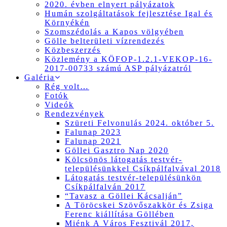
2020. évben elnyert pályázatok
Humán szolgáltatások fejlesztése Igal és
Környékén
Szomszédolás a Kapos völgyében
Gölle belterületi vízrendezés
Közbeszerzés
Közlemény a KÖFOP-1.2.1-VEKOP-16-
2017-00733 számú ASP pályázatról
Galéria
Rég volt…
Fotók
Videók
Rendezvények
Szüreti Felvonulás 2024. október 5.
Falunap 2023
Falunap 2021
Göllei Gasztro Nap 2020
Kölcsönös látogatás testvér-
településünkkel Csíkpálfalvával 2018
Látogatás testvér-településünkön
Csíkpálfalván 2017
“Tavasz a Göllei Kácsalján”
A Töröcskei Szövőszakkör és Zsiga
Ferenc kiállítása Göllében
Miénk A Város Fesztivál 2017,