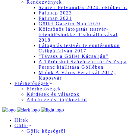
Rendezvények
Szüreti Felvonulás 2024. október 5.
Falunap 2023
Falunap 2021
Göllei Gasztro Nap 2020
Kölcsönös látogatás testvér-
településünkkel Csíkpálfalvával
2018
Látogatás testvér-településünkön
Csíkpálfalván 2017
“Tavasz a Göllei Kácsalján”
A Töröcskei Szövőszakkör és Zsiga
Ferenc kiállítása Göllében
Miénk A Város Fesztivál 2017,
Kaposvár
Elérhetőségek
Elérhetőségek
Kérdések és válaszok
Adatkezelési tájékoztató
Hírek
Gölle
Gölle községről