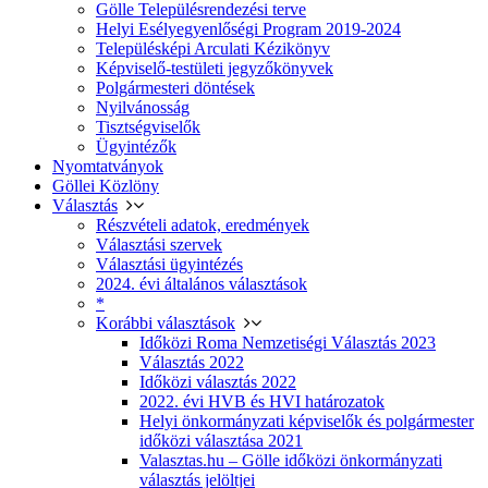
Gölle Településrendezési terve
Helyi Esélyegyenlőségi Program 2019-2024
Településképi Arculati Kézikönyv
Képviselő-testületi jegyzőkönyvek
Polgármesteri döntések
Nyilvánosság
Tisztségviselők
Ügyintézők
Nyomtatványok
Göllei Közlöny
Választás
Részvételi adatok, eredmények
Választási szervek
Választási ügyintézés
2024. évi általános választások
*
Korábbi választások
Időközi Roma Nemzetiségi Választás 2023
Választás 2022
Időközi választás 2022
2022. évi HVB és HVI határozatok
Helyi önkormányzati képviselők és polgármester
időközi választása 2021
Valasztas.hu – Gölle időközi önkormányzati
választás jelöltjei