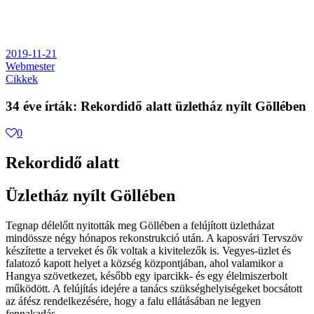
2019-11-21
Webmester
Cikkek
34 éve írták: Rekordidő alatt üzletház nyílt Göllében
0
Rekordidő alatt
Üzletház nyílt Göllében
Tegnap délelőtt nyitották meg Göllében a felújított üzletházat
mindössze négy hónapos rekonstrukció után. A kaposvári Tervszöv
készítette a terveket és ők voltak a kivitelezők is. Vegyes-üzlet és
falatozó kapott helyet a község központjában, ahol valamikor a
Hangya szövetkezet, később egy iparcikk- és egy élelmiszerbolt
működött. A felújítás idejére a tanács szükséghelyiségeket bocsátott
az áfész rendelkezésére, hogy a falu ellátásában ne legyen
fennakadás.