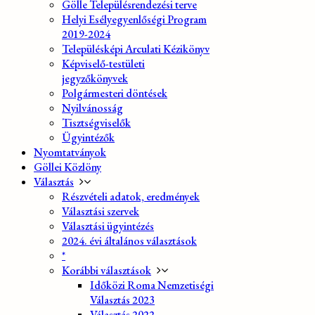
Gölle Településrendezési terve
Helyi Esélyegyenlőségi Program
2019-2024
Településképi Arculati Kézikönyv
Képviselő-testületi
jegyzőkönyvek
Polgármesteri döntések
Nyilvánosság
Tisztségviselők
Ügyintézők
Nyomtatványok
Göllei Közlöny
Választás
Részvételi adatok, eredmények
Választási szervek
Választási ügyintézés
2024. évi általános választások
*
Korábbi választások
Időközi Roma Nemzetiségi
Választás 2023
Választás 2022