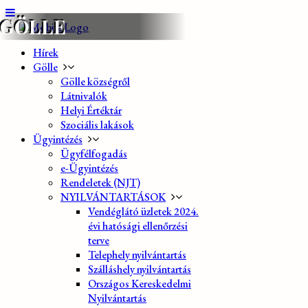
GÖLLE
Hírek
Gölle
Gölle községről
Látnivalók
Helyi Értéktár
Szociális lakások
Ügyintézés
Ügyfélfogadás
e-Ügyintézés
Rendeletek (NJT)
NYILVÁNTARTÁSOK
Vendéglátó üzletek 2024.
évi hatósági ellenőrzési
terve
Telephely nyilvántartás
Szálláshely nyilvántartás
Országos Kereskedelmi
Nyilvántartás