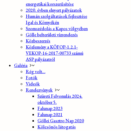
energetikai korszerűsítése
2020. évben elnyert pályázatok
Humán szolgáltatások fejlesztése
Igal és Környékén
Szomszédolás a Kapos völgyében
Gölle belterületi vízrendezés
Közbeszerzés
Közlemény a KÖFOP-1.2.1-
VEKOP-16-2017-00733 számú
ASP pályázatról
Galéria
Rég volt…
Fotók
Videók
Rendezvények
Szüreti Felvonulás 2024.
október 5.
Falunap 2023
Falunap 2021
Göllei Gasztro Nap 2020
Kölcsönös látogatás