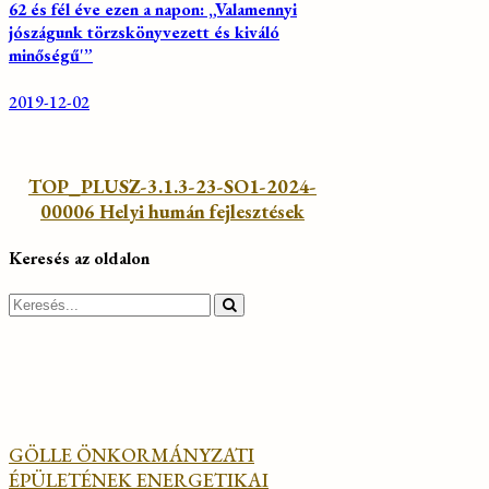
62 és fél éve ezen a napon: „Valamennyi
jószágunk törzskönyvezett és kiváló
minőségű'”
2019-12-02
TOP_PLUSZ-3.1.3-23-SO1-2024-
00006 Helyi humán fejlesztések
Keresés az oldalon
Search
for:
GÖLLE ÖNKORMÁNYZATI
ÉPÜLETÉNEK ENERGETIKAI