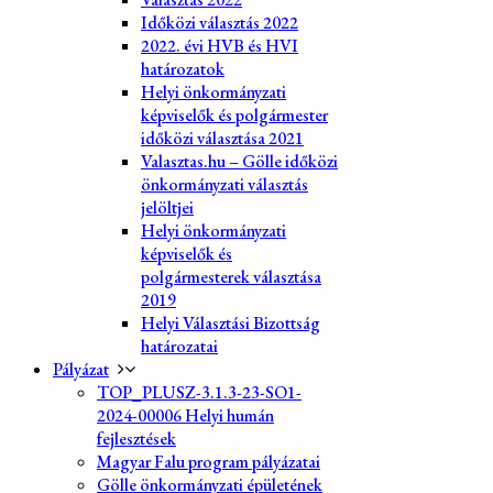
Időközi választás 2022
2022. évi HVB és HVI
határozatok
Helyi önkormányzati
képviselők és polgármester
időközi választása 2021
Valasztas.hu – Gölle időközi
önkormányzati választás
jelöltjei
Helyi önkormányzati
képviselők és
polgármesterek választása
2019
Helyi Választási Bizottság
határozatai
Pályázat
TOP_PLUSZ-3.1.3-23-SO1-
2024-00006 Helyi humán
fejlesztések
Magyar Falu program pályázatai
Gölle önkormányzati épületének