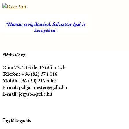
“Humán szolgáltatások fejlesztése Igal és
környékén”
Elérhetőség
Cím:
7272 Gölle, Petőfi u. 2/b.
Telefon:
+36 (82) 374 016
Mobil:
+36 (30) 219 4064
E-mail:
polgarmester@golle.hu
E-mail:
jegyzo@golle.hu
Ügyfélfogadás