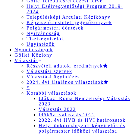
Gölle Településrendezési terve
Helyi Esélyegyenlőségi Program 2019-
2024
Településképi Arculati Kézikönyv
Képviselő-testületi jegyzőkönyvek
Polgármesteri döntések
Nyilvánosság
Tisztségviselők
Ügyintézők
Nyomtatványok
Göllei Közlöny
Választás
Részvételi adatok, eredmények
Választási szervek
Választási ügyintézés
2024. évi általános választások
*
Korábbi választások
Időközi Roma Nemzetiségi Választás
2023
Választás 2022
Időközi választás 2022
2022. évi HVB és HVI határozatok
Helyi önkormányzati képviselők és
polgármester időközi választása