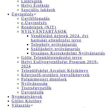
Látnivalók
Helyi Értéktár
Szociális lakások
Ügyintézés
Ügyfélfogadás
e-Ügyintézés
Rendeletek (NJT)
NYILVÁNTARTÁSOK
Vendéglátó üzletek 2024. évi
hatósági ellenőrzési terve
Telephely nyilvántartás
Szálláshely nyilvántartás
Országos Kereskedelmi Nyilvántartás
Gölle Településrendezési terve
Helyi Esélyegyenlőségi Program 2019-
2024
Településképi Arculati Kézikönyv
Képviselő-testületi jegyzőkönyvek
Polgármesteri döntések
Nyilvánosság
Tisztségviselők
Ügyintézők
Nyomtatványok
Göllei Közlöny
Választás