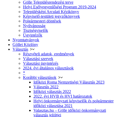
Gölle Településrendezési terve
Helyi Esélyegyenlőségi Program 2019-2024
Településképi Arculati Kézikönyv
Képviselő-testületi jegyzőkönyvek
Polgármesteri döntések
Nyilvánosság
Tisztségviselők
Ügyintézők
Nyomtatványok
Göllei Közlöny
Választás
Részvételi adatok, eredmények
Választási szervek
Választási ügyintézés
2024. évi általános választások
*
Korábbi választások
Időközi Roma Nemzetiségi Választás 2023
Választás 2022
Időközi választás 2022
2022. évi HVB és HVI határozatok
Helyi önkormányzati képviselők és polgármester
időközi választása 2021
Valasztas.hu – Gölle időközi önkormányzati
választás jelöltjei