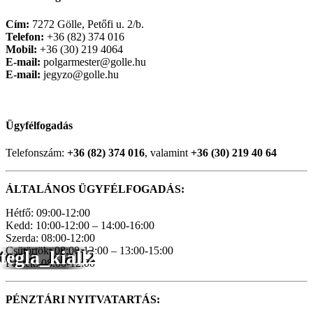
Cím:
7272 Gölle, Petőfi u. 2/b.
Telefon:
+36 (82) 374 016
Mobil:
+36 (30) 219 4064
E-mail:
polgarmester@golle.hu
E-mail:
jegyzo@golle.hu
Ügyfélfogadás
Telefonszám:
+36 (82) 374 016
, valamint
+36 (30) 219 40 64
ÁLTALÁNOS ÜGYFÉLFOGADÁS:
Hétfő: 09:00-12:00
Kedd: 10:00-12:00 – 14:00-16:00
Szerda: 08:00-12:00
Csütörtök: 08:00-12:00 – 13:00-15:00
tegla_kiall2
Péntek: 08:00-12:00
PÉNZTÁRI NYITVATARTÁS: