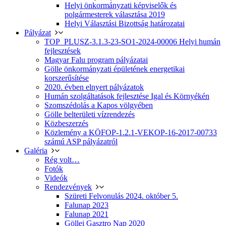
Helyi önkormányzati képviselők és
polgármesterek választása 2019
Helyi Választási Bizottság határozatai
Pályázat
TOP_PLUSZ-3.1.3-23-SO1-2024-00006 Helyi humán
fejlesztések
Magyar Falu program pályázatai
Gölle önkormányzati épületének energetikai
korszerűsítése
2020. évben elnyert pályázatok
Humán szolgáltatások fejlesztése Igal és Környékén
Szomszédolás a Kapos völgyében
Gölle belterületi vízrendezés
Közbeszerzés
Közlemény a KÖFOP-1.2.1-VEKOP-16-2017-00733
számú ASP pályázatról
Galéria
Rég volt…
Fotók
Videók
Rendezvények
Szüreti Felvonulás 2024. október 5.
Falunap 2023
Falunap 2021
Göllei Gasztro Nap 2020