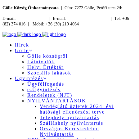
Gölle Község Önkormányzata
| Cím: 7272 Gölle, Petőfi utca 2/b.
E-mail:
jegyzo@golle.hu
| E-mail:
polgarmester@golle.hu
| Tel: +36
(82) 374 016 | Mobil: +36 (30) 219 4064
Hírek
Gölle
Gölle községről
Látnivalók
Helyi Értéktár
Szociális lakások
Ügyintézés
Ügyfélfogadás
e-Ügyintézés
Rendeletek (NJT)
NYILVÁNTARTÁSOK
Vendéglátó üzletek 2024. évi
hatósági ellenőrzési terve
Telephely nyilvántartás
Szálláshely nyilvántartás
Országos Kereskedelmi
Nyilvántartás