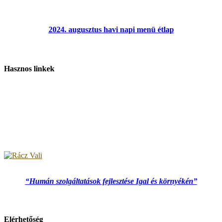
2024. augusztus havi napi menü étlap
Hasznos linkek
“Humán szolgáltatások fejlesztése Igal és környékén”
Elérhetőség