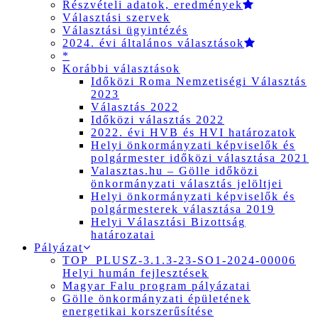
Részvételi adatok, eredmények
Választási szervek
Választási ügyintézés
2024. évi általános választások
*
Korábbi választások
Időközi Roma Nemzetiségi Választás
2023
Választás 2022
Időközi választás 2022
2022. évi HVB és HVI határozatok
Helyi önkormányzati képviselők és
polgármester időközi választása 2021
Valasztas.hu – Gölle időközi
önkormányzati választás jelöltjei
Helyi önkormányzati képviselők és
polgármesterek választása 2019
Helyi Választási Bizottság
határozatai
Pályázat
TOP_PLUSZ-3.1.3-23-SO1-2024-00006
Helyi humán fejlesztések
Magyar Falu program pályázatai
Gölle önkormányzati épületének
energetikai korszerűsítése