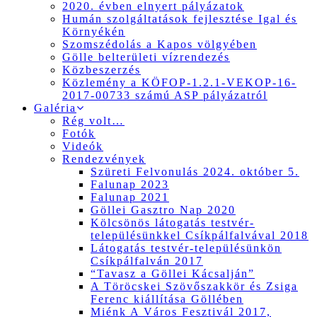
2020. évben elnyert pályázatok
Humán szolgáltatások fejlesztése Igal és
Környékén
Szomszédolás a Kapos völgyében
Gölle belterületi vízrendezés
Közbeszerzés
Közlemény a KÖFOP-1.2.1-VEKOP-16-
2017-00733 számú ASP pályázatról
Galéria
Rég volt…
Fotók
Videók
Rendezvények
Szüreti Felvonulás 2024. október 5.
Falunap 2023
Falunap 2021
Göllei Gasztro Nap 2020
Kölcsönös látogatás testvér-
településünkkel Csíkpálfalvával 2018
Látogatás testvér-településünkön
Csíkpálfalván 2017
“Tavasz a Göllei Kácsalján”
A Töröcskei Szövőszakkör és Zsiga
Ferenc kiállítása Göllében
Miénk A Város Fesztivál 2017,