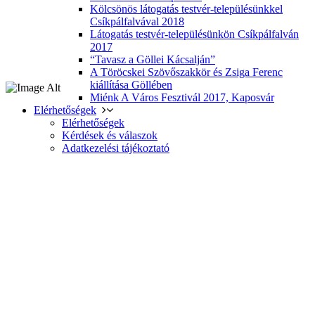
Kölcsönös látogatás testvér-településünkkel
Csíkpálfalvával 2018
Látogatás testvér-településünkön Csíkpálfalván
2017
“Tavasz a Göllei Kácsalján”
A Töröcskei Szövőszakkör és Zsiga Ferenc
kiállítása Göllében
Miénk A Város Fesztivál 2017, Kaposvár
Elérhetőségek
Elérhetőségek
Kérdések és válaszok
Adatkezelési tájékoztató