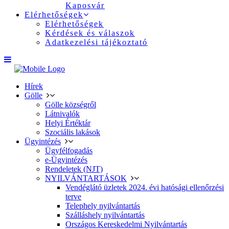
Kaposvár
Elérhetőségek
Elérhetőségek
Kérdések és válaszok
Adatkezelési tájékoztató
Hírek
Gölle
Gölle községről
Látnivalók
Helyi Értéktár
Szociális lakások
Ügyintézés
Ügyfélfogadás
e-Ügyintézés
Rendeletek (NJT)
NYILVÁNTARTÁSOK
Vendéglátó üzletek 2024. évi hatósági ellenőrzési
terve
Telephely nyilvántartás
Szálláshely nyilvántartás
Országos Kereskedelmi Nyilvántartás