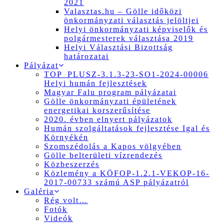
2021
Valasztas.hu – Gölle időközi
önkormányzati választás jelöltjei
Helyi önkormányzati képviselők és
polgármesterek választása 2019
Helyi Választási Bizottság
határozatai
Pályázat
TOP_PLUSZ-3.1.3-23-SO1-2024-00006
Helyi humán fejlesztések
Magyar Falu program pályázatai
Gölle önkormányzati épületének
energetikai korszerűsítése
2020. évben elnyert pályázatok
Humán szolgáltatások fejlesztése Igal és
Környékén
Szomszédolás a Kapos völgyében
Gölle belterületi vízrendezés
Közbeszerzés
Közlemény a KÖFOP-1.2.1-VEKOP-16-
2017-00733 számú ASP pályázatról
Galéria
Rég volt…
Fotók
Videók