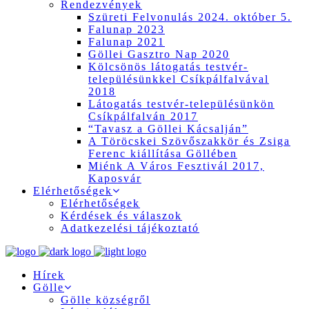
Rendezvények
Szüreti Felvonulás 2024. október 5.
Falunap 2023
Falunap 2021
Göllei Gasztro Nap 2020
Kölcsönös látogatás testvér-
településünkkel Csíkpálfalvával
2018
Látogatás testvér-településünkön
Csíkpálfalván 2017
“Tavasz a Göllei Kácsalján”
A Töröcskei Szövőszakkör és Zsiga
Ferenc kiállítása Göllében
Miénk A Város Fesztivál 2017,
Kaposvár
Elérhetőségek
Elérhetőségek
Kérdések és válaszok
Adatkezelési tájékoztató
Hírek
Gölle
Gölle községről