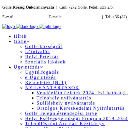
Gölle Község Önkormányzata
| Cím: 7272 Gölle, Petőfi utca 2/b.
E-mail:
jegyzo@golle.hu
| E-mail:
polgarmester@golle.hu
| Tel: +36 (82)
Hírek
Gölle
Gölle községről
Látnivalók
Helyi Értéktár
Szociális lakások
Ügyintézés
Ügyfélfogadás
e-Ügyintézés
Rendeletek (NJT)
NYILVÁNTARTÁSOK
Vendéglátó üzletek 2024. évi hatósági 
Telephely nyilvántartás
Szálláshely nyilvántartás
Országos Kereskedelmi Nyilvántartás
Gölle Településrendezési terve
Helyi Esélyegyenlőségi Program 2019-2024
Településképi Arculati Kézikönyv