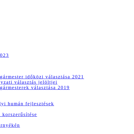
2023
gármester időközi választása 2021
zati választás jelöltjei
gármesterek választása 2019
i humán fejlesztések
 korszerűsítése
örnyékén