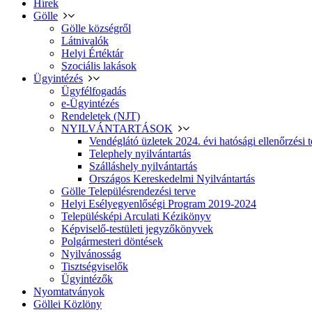
Hírek
Gölle
Gölle községről
Látnivalók
Helyi Értéktár
Szociális lakások
Ügyintézés
Ügyfélfogadás
e-Ügyintézés
Rendeletek (NJT)
NYILVÁNTARTÁSOK
Vendéglátó üzletek 2024. évi hatósági ellenőrzési t
Telephely nyilvántartás
Szálláshely nyilvántartás
Országos Kereskedelmi Nyilvántartás
Gölle Településrendezési terve
Helyi Esélyegyenlőségi Program 2019-2024
Településképi Arculati Kézikönyv
Képviselő-testületi jegyzőkönyvek
Polgármesteri döntések
Nyilvánosság
Tisztségviselők
Ügyintézők
Nyomtatványok
Göllei Közlöny