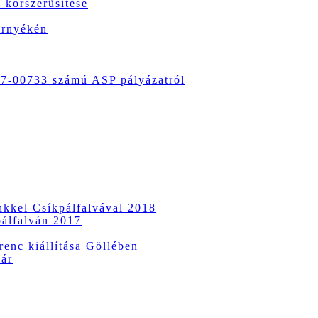
 korszerűsítése
örnyékén
-00733 számú ASP pályázatról
ünkkel Csíkpálfalvával 2018
pálfalván 2017
enc kiállítása Göllében
vár