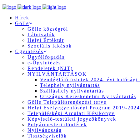
Hírek
Gölle
Gölle községről
Látnivalók
Helyi Értéktár
Szociális lakások
Ügyintézés
Ügyfélfogadás
e-Ügyintézés
Rendeletek (NJT)
NYILVÁNTARTÁSOK
Vendéglátó üzletek 2024. évi hatósági 
Telephely nyilvántartás
Szálláshely nyilvántartás
Országos Kereskedelmi Nyilvántartás
Gölle Településrendezési terve
Helyi Esélyegyenlőségi Program 2019-2024
Településképi Arculati Kézikönyv
Képviselő-testületi jegyzőkönyvek
Polgármesteri döntések
Nyilvánosság
Tisztségviselők