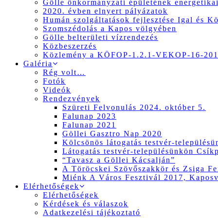
Gölle önkormányzati épületének energetikai
2020. évben elnyert pályázatok
Humán szolgáltatások fejlesztése Igal és K
Szomszédolás a Kapos völgyében
Gölle belterületi vízrendezés
Közbeszerzés
Közlemény a KÖFOP-1.2.1-VEKOP-16-2017
Galéria
Rég volt…
Fotók
Videók
Rendezvények
Szüreti Felvonulás 2024. október 5.
Falunap 2023
Falunap 2021
Göllei Gasztro Nap 2020
Kölcsönös látogatás testvér-település
Látogatás testvér-településünkön Csík
“Tavasz a Göllei Kácsalján”
A Töröcskei Szövőszakkör és Zsiga Fer
Miénk A Város Fesztivál 2017, Kapos
Elérhetőségek
Elérhetőségek
Kérdések és válaszok
Adatkezelési tájékoztató