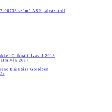
-00733 számú ASP pályázatról
ünkkel Csíkpálfalvával 2018
pálfalván 2017
enc kiállítása Göllében
vár