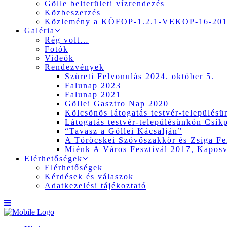
Gölle belterületi vízrendezés
Közbeszerzés
Közlemény a KÖFOP-1.2.1-VEKOP-16-2017
Galéria
Rég volt…
Fotók
Videók
Rendezvények
Szüreti Felvonulás 2024. október 5.
Falunap 2023
Falunap 2021
Göllei Gasztro Nap 2020
Kölcsönös látogatás testvér-település
Látogatás testvér-településünkön Csík
“Tavasz a Göllei Kácsalján”
A Töröcskei Szövőszakkör és Zsiga Fer
Miénk A Város Fesztivál 2017, Kapos
Elérhetőségek
Elérhetőségek
Kérdések és válaszok
Adatkezelési tájékoztató