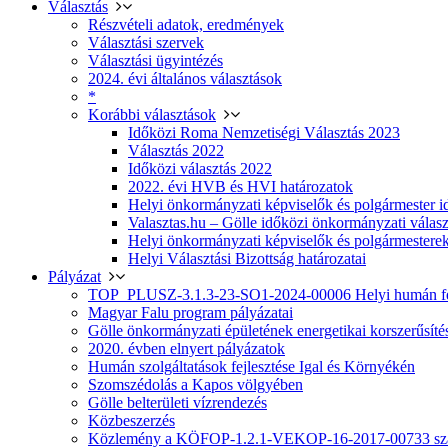
Választás
Részvételi adatok, eredmények
Választási szervek
Választási ügyintézés
2024. évi általános választások
*
Korábbi választások
Időközi Roma Nemzetiségi Választás 2023
Választás 2022
Időközi választás 2022
2022. évi HVB és HVI határozatok
Helyi önkormányzati képviselők és polgármester i
Valasztas.hu – Gölle időközi önkormányzati választá
Helyi önkormányzati képviselők és polgármesterek
Helyi Választási Bizottság határozatai
Pályázat
TOP_PLUSZ-3.1.3-23-SO1-2024-00006 Helyi humán fej
Magyar Falu program pályázatai
Gölle önkormányzati épületének energetikai korszerűsíté
2020. évben elnyert pályázatok
Humán szolgáltatások fejlesztése Igal és Környékén
Szomszédolás a Kapos völgyében
Gölle belterületi vízrendezés
Közbeszerzés
Közlemény a KÖFOP-1.2.1-VEKOP-16-2017-00733 szá