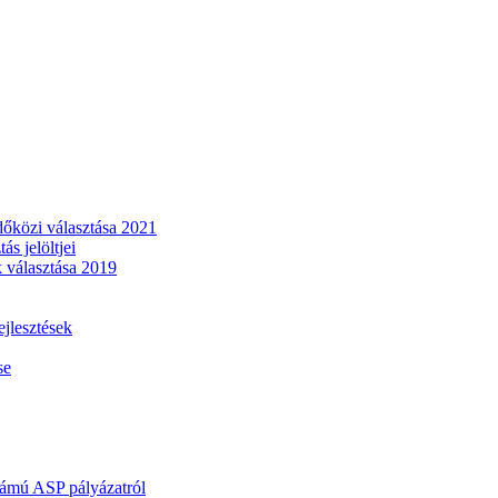
dőközi választása 2021
s jelöltjei
 választása 2019
lesztések
se
mú ASP pályázatról