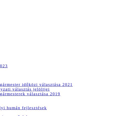
2023
gármester időközi választása 2021
zati választás jelöltjei
gármesterek választása 2019
i humán fejlesztések