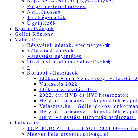
Képviselő-testületi jegyzőkönyvek
Polgármesteri döntések
Nyilvánosság
Tisztségviselők
Ügyintézők
Nyomtatványok
Göllei Közlöny
Választás
Részvételi adatok, eredmények
Választási szervek
Választási ügyintézés
2024. évi általános választások
*
Korábbi választások
Időközi Roma Nemzetiségi Választás 
Választás 2022
Időközi választás 2022
2022. évi HVB és HVI határozatok
Helyi önkormányzati képviselők és pol
Valasztas.hu – Gölle időközi önkormány
Helyi önkormányzati képviselők és pol
Helyi Választási Bizottság határozatai
Pályázat
TOP_PLUSZ-3.1.3-23-SO1-2024-00006 Hely
Magyar Falu program pályázatai