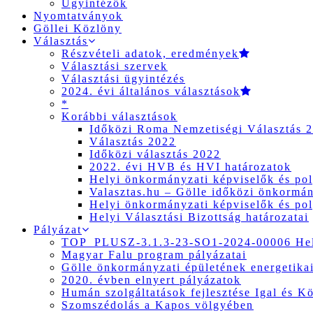
Ügyintézők
Nyomtatványok
Göllei Közlöny
Választás
Részvételi adatok, eredmények
Választási szervek
Választási ügyintézés
2024. évi általános választások
*
Korábbi választások
Időközi Roma Nemzetiségi Választás 
Választás 2022
Időközi választás 2022
2022. évi HVB és HVI határozatok
Helyi önkormányzati képviselők és pol
Valasztas.hu – Gölle időközi önkormány
Helyi önkormányzati képviselők és pol
Helyi Választási Bizottság határozatai
Pályázat
TOP_PLUSZ-3.1.3-23-SO1-2024-00006 Hely
Magyar Falu program pályázatai
Gölle önkormányzati épületének energetikai
2020. évben elnyert pályázatok
Humán szolgáltatások fejlesztése Igal és K
Szomszédolás a Kapos völgyében