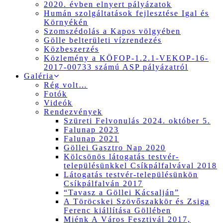
2020. évben elnyert pályázatok
Humán szolgáltatások fejlesztése Igal és
Környékén
Szomszédolás a Kapos völgyében
Gölle belterületi vízrendezés
Közbeszerzés
Közlemény a KÖFOP-1.2.1-VEKOP-16-
2017-00733 számú ASP pályázatról
Galéria
Rég volt…
Fotók
Videók
Rendezvények
Szüreti Felvonulás 2024. október 5.
Falunap 2023
Falunap 2021
Göllei Gasztro Nap 2020
Kölcsönös látogatás testvér-
településünkkel Csíkpálfalvával 2018
Látogatás testvér-településünkön
Csíkpálfalván 2017
“Tavasz a Göllei Kácsalján”
A Töröcskei Szövőszakkör és Zsiga
Ferenc kiállítása Göllében
Miénk A Város Fesztivál 2017,