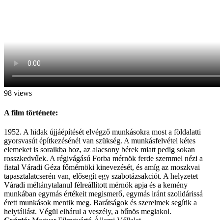
98 views
A film története:
1952. A hidak újjáépítését elvégző munkásokra most a földalatti
gyorsvasút építkezésénél van szükség. A munkásfelvétel kétes
elemeket is soraikba hoz, az alacsony bérek miatt pedig sokan
rosszkedvűek. A régivágású Forba mérnök ferde szemmel nézi a
fiatal Váradi Géza főmérnöki kinevezését, és amíg az moszkvai
tapasztalatcserén van, elősegít egy szabotázsakciót. A helyzetet
Váradi méltánytalanul félreállított mérnök apja és a kemény
munkában egymás értékeit megismerő, egymás iránt szolidárissá
érett munkások mentik meg. Barátságok és szerelmek segítik a
helytállást. Végül elhárul a veszély, a bűnös meglakol.