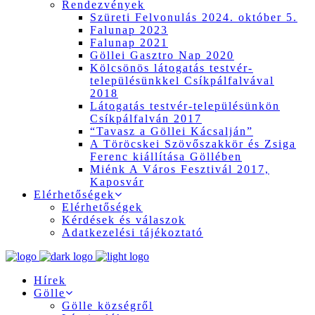
Rendezvények
Szüreti Felvonulás 2024. október 5.
Falunap 2023
Falunap 2021
Göllei Gasztro Nap 2020
Kölcsönös látogatás testvér-
településünkkel Csíkpálfalvával
2018
Látogatás testvér-településünkön
Csíkpálfalván 2017
“Tavasz a Göllei Kácsalján”
A Töröcskei Szövőszakkör és Zsiga
Ferenc kiállítása Göllében
Miénk A Város Fesztivál 2017,
Kaposvár
Elérhetőségek
Elérhetőségek
Kérdések és válaszok
Adatkezelési tájékoztató
Hírek
Gölle
Gölle községről