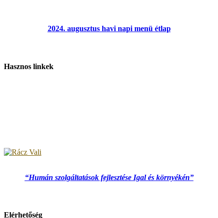
2024. augusztus havi napi menü étlap
Hasznos linkek
“Humán szolgáltatások fejlesztése Igal és környékén”
Elérhetőség