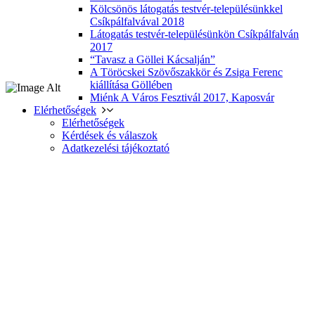
Kölcsönös látogatás testvér-településünkkel
Csíkpálfalvával 2018
Látogatás testvér-településünkön Csíkpálfalván
2017
“Tavasz a Göllei Kácsalján”
A Töröcskei Szövőszakkör és Zsiga Ferenc
kiállítása Göllében
Miénk A Város Fesztivál 2017, Kaposvár
Elérhetőségek
Elérhetőségek
Kérdések és válaszok
Adatkezelési tájékoztató