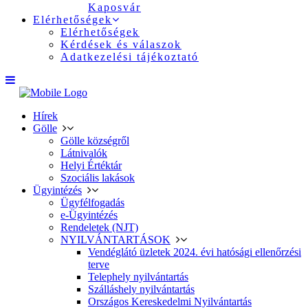
Kaposvár
Elérhetőségek
Elérhetőségek
Kérdések és válaszok
Adatkezelési tájékoztató
Hírek
Gölle
Gölle községről
Látnivalók
Helyi Értéktár
Szociális lakások
Ügyintézés
Ügyfélfogadás
e-Ügyintézés
Rendeletek (NJT)
NYILVÁNTARTÁSOK
Vendéglátó üzletek 2024. évi hatósági ellenőrzési
terve
Telephely nyilvántartás
Szálláshely nyilvántartás
Országos Kereskedelmi Nyilvántartás