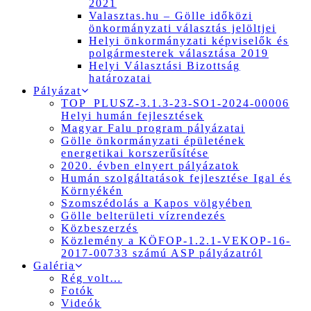
2021
Valasztas.hu – Gölle időközi
önkormányzati választás jelöltjei
Helyi önkormányzati képviselők és
polgármesterek választása 2019
Helyi Választási Bizottság
határozatai
Pályázat
TOP_PLUSZ-3.1.3-23-SO1-2024-00006
Helyi humán fejlesztések
Magyar Falu program pályázatai
Gölle önkormányzati épületének
energetikai korszerűsítése
2020. évben elnyert pályázatok
Humán szolgáltatások fejlesztése Igal és
Környékén
Szomszédolás a Kapos völgyében
Gölle belterületi vízrendezés
Közbeszerzés
Közlemény a KÖFOP-1.2.1-VEKOP-16-
2017-00733 számú ASP pályázatról
Galéria
Rég volt…
Fotók
Videók