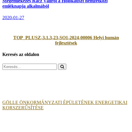
Megemlékezés Rácz Valiról a Holokauszt nemzetközi
emléknapja alkalmából
2020-01-27
TOP_PLUSZ-3.1.3-23-SO1-2024-00006 Helyi humán
fejlesztések
Keresés az oldalon
Search
for:
GÖLLE ÖNKORMÁNYZATI ÉPÜLETÉNEK ENERGETIKAI
KORSZERŰSÍTÉSE