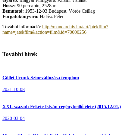
Gyártó:
Magyar Filmgyártó Állami Vállalat
Hossz:
90 perc/min, 2528 m
Bemutató:
1953-12-03 Budapest, Vörös Csillag
Forgatókönyvíró:
Halász Péter
További információ:
http://mandarchiv.hu/tart/jatekfilm?
name=jatekfilm&action=film&id=70000256
További hírek
Göllei Urunk Színeváltozása templom
2021-10-08
XXI. század: Fekete István regénybeillő élete (2015.12.01.)
2020-03-04