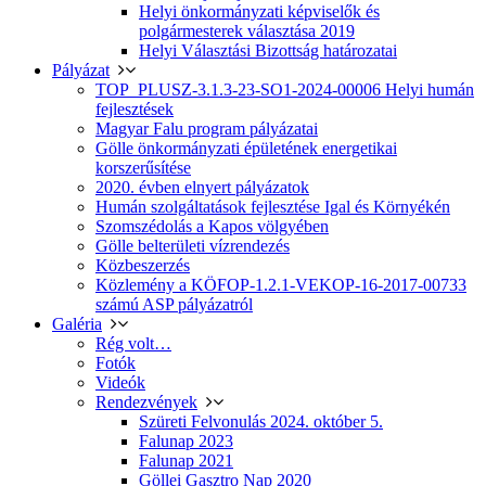
Helyi önkormányzati képviselők és
polgármesterek választása 2019
Helyi Választási Bizottság határozatai
Pályázat
TOP_PLUSZ-3.1.3-23-SO1-2024-00006 Helyi humán
fejlesztések
Magyar Falu program pályázatai
Gölle önkormányzati épületének energetikai
korszerűsítése
2020. évben elnyert pályázatok
Humán szolgáltatások fejlesztése Igal és Környékén
Szomszédolás a Kapos völgyében
Gölle belterületi vízrendezés
Közbeszerzés
Közlemény a KÖFOP-1.2.1-VEKOP-16-2017-00733
számú ASP pályázatról
Galéria
Rég volt…
Fotók
Videók
Rendezvények
Szüreti Felvonulás 2024. október 5.
Falunap 2023
Falunap 2021
Göllei Gasztro Nap 2020