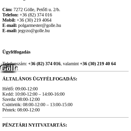
Cím:
7272 Gölle, Petőfi u. 2/b.
Telefon:
+36 (82) 374 016
Mobil:
+36 (30) 219 4064
E-mail:
polgarmester@golle.hu
E-mail:
jegyzo@golle.hu
Ügyfélfogadás
Telefonszám:
+36 (82) 374 016
, valamint
+36 (30) 219 40 64
Gölle
ÁLTALÁNOS ÜGYFÉLFOGADÁS:
Hétfő: 09:00-12:00
Kedd: 10:00-12:00 – 14:00-16:00
Szerda: 08:00-12:00
Csütörtök: 08:00-12:00 – 13:00-15:00
Péntek: 08:00-12:00
PÉNZTÁRI NYITVATARTÁS: