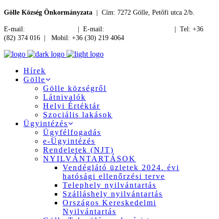
Gölle Község Önkormányzata
| Cím: 7272 Gölle, Petőfi utca 2/b.
E-mail:
jegyzo@golle.hu
| E-mail:
polgarmester@golle.hu
| Tel: +36
(82) 374 016 | Mobil: +36 (30) 219 4064
Hírek
Gölle
Gölle községről
Látnivalók
Helyi Értéktár
Szociális lakások
Ügyintézés
Ügyfélfogadás
e-Ügyintézés
Rendeletek (NJT)
NYILVÁNTARTÁSOK
Vendéglátó üzletek 2024. évi
hatósági ellenőrzési terve
Telephely nyilvántartás
Szálláshely nyilvántartás
Országos Kereskedelmi
Nyilvántartás