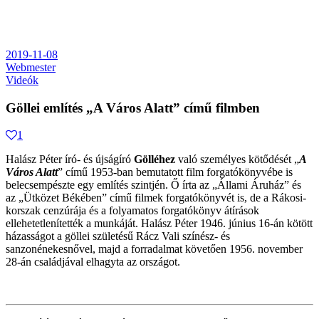
2019-11-08
Webmester
Videók
Göllei említés „A Város Alatt” című filmben
1
Halász Péter író- és újságíró
Gölléhez
való személyes kötődését „
A
Város Alatt
” című 1953-ban bemutatott film forgatókönyvébe is
belecsempészte egy említés szintjén. Ő írta az „Állami Áruház” és
az „Ütközet Békében” című filmek forgatókönyvét is, de a Rákosi-
korszak cenzúrája és a folyamatos forgatókönyv átírások
ellehetetlenítették a munkáját. Halász Péter 1946. június 16-án kötött
házasságot a göllei születésű Rácz Vali színész- és
sanzonénekesnővel, majd a forradalmat követően 1956. november
28-án családjával elhagyta az országot.