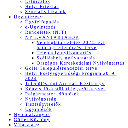
Látnivalók
Helyi Értéktár
Szociális lakások
Ügyintézés
Ügyfélfogadás
e-Ügyintézés
Rendeletek (NJT)
NYILVÁNTARTÁSOK
Vendéglátó üzletek 2024. évi
hatósági ellenőrzési terve
Telephely nyilvántartás
Szálláshely nyilvántartás
Országos Kereskedelmi Nyilvántartás
Gölle Településrendezési terve
Helyi Esélyegyenlőségi Program 2019-
2024
Településképi Arculati Kézikönyv
Képviselő-testületi jegyzőkönyvek
Polgármesteri döntések
Nyilvánosság
Tisztségviselők
Ügyintézők
Nyomtatványok
Göllei Közlöny
Választás