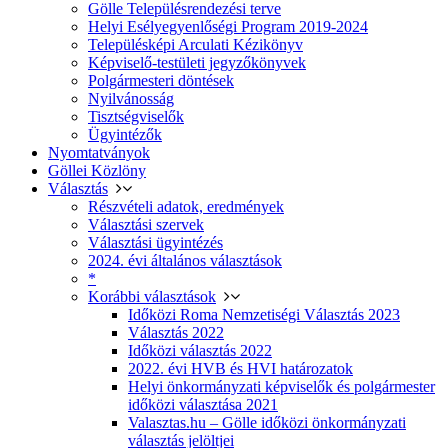
Gölle Településrendezési terve
Helyi Esélyegyenlőségi Program 2019-2024
Településképi Arculati Kézikönyv
Képviselő-testületi jegyzőkönyvek
Polgármesteri döntések
Nyilvánosság
Tisztségviselők
Ügyintézők
Nyomtatványok
Göllei Közlöny
Választás
Részvételi adatok, eredmények
Választási szervek
Választási ügyintézés
2024. évi általános választások
*
Korábbi választások
Időközi Roma Nemzetiségi Választás 2023
Választás 2022
Időközi választás 2022
2022. évi HVB és HVI határozatok
Helyi önkormányzati képviselők és polgármester
időközi választása 2021
Valasztas.hu – Gölle időközi önkormányzati
választás jelöltjei