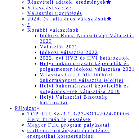
Részvételi adatok, eredmények
Választási szervek
Választási ügyintézés
2024. évi általános választások
*
Korábbi választások
Időközi Roma Nemzetiségi Választás
2023
Választás 2022
Időközi választás 2022
2022. évi HVB és HVI határozatok
Helyi önkormányzati képviselők és
polgármester időközi választása 2021
Valasztas.hu – Gölle időközi
önkormányzati választás jelöltjei
Helyi önkormányzati képviselők és
polgármesterek választása 2019
Helyi Választási Bizottság
határozatai
Pályázat
TOP_PLUSZ-3.1.3-23-SO1-2024-00006
Helyi humán fejlesztések
Magyar Falu program pályázatai
Gölle önkormányzati épületének
energetikai korszerűsítése