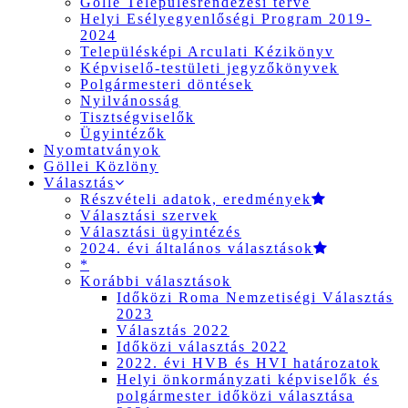
Gölle Településrendezési terve
Helyi Esélyegyenlőségi Program 2019-
2024
Településképi Arculati Kézikönyv
Képviselő-testületi jegyzőkönyvek
Polgármesteri döntések
Nyilvánosság
Tisztségviselők
Ügyintézők
Nyomtatványok
Göllei Közlöny
Választás
Részvételi adatok, eredmények
Választási szervek
Választási ügyintézés
2024. évi általános választások
*
Korábbi választások
Időközi Roma Nemzetiségi Választás
2023
Választás 2022
Időközi választás 2022
2022. évi HVB és HVI határozatok
Helyi önkormányzati képviselők és
polgármester időközi választása