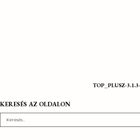
TOP_PLUSZ-3.1.3-2
KERESÉS AZ OLDALON
Search
for: