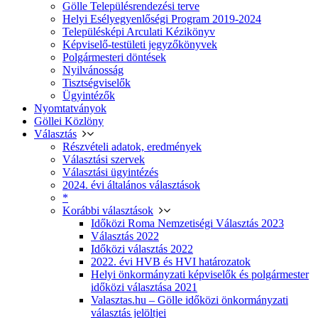
Gölle Településrendezési terve
Helyi Esélyegyenlőségi Program 2019-2024
Településképi Arculati Kézikönyv
Képviselő-testületi jegyzőkönyvek
Polgármesteri döntések
Nyilvánosság
Tisztségviselők
Ügyintézők
Nyomtatványok
Göllei Közlöny
Választás
Részvételi adatok, eredmények
Választási szervek
Választási ügyintézés
2024. évi általános választások
*
Korábbi választások
Időközi Roma Nemzetiségi Választás 2023
Választás 2022
Időközi választás 2022
2022. évi HVB és HVI határozatok
Helyi önkormányzati képviselők és polgármester
időközi választása 2021
Valasztas.hu – Gölle időközi önkormányzati
választás jelöltjei