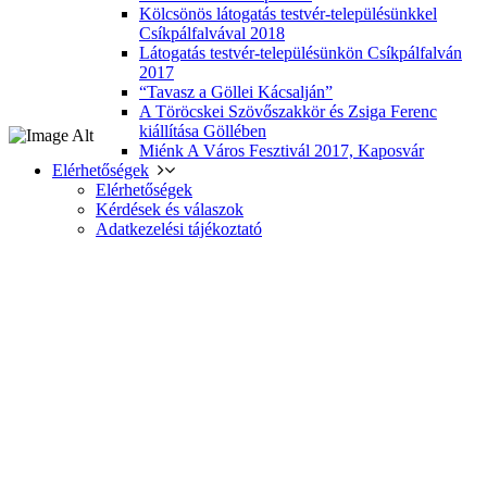
Kölcsönös látogatás testvér-településünkkel
Csíkpálfalvával 2018
Látogatás testvér-településünkön Csíkpálfalván
2017
“Tavasz a Göllei Kácsalján”
A Töröcskei Szövőszakkör és Zsiga Ferenc
kiállítása Göllében
Miénk A Város Fesztivál 2017, Kaposvár
Elérhetőségek
Elérhetőségek
Kérdések és válaszok
Adatkezelési tájékoztató