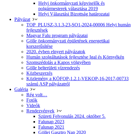
Helyi önkormányzati képviselők és
polgármesterek választása 2019
Helyi Választási Bizottság határozatai
Pályázat
TOP_PLUSZ-3.1.3-23-SO1-2024-00006 Helyi humán
fejlesztések
Magyar Falu program pályázatai
Gölle önkormányzati épületének energetikai
korszerűsítése
2020. évben elnyert pályázatok
Humán szolgáltatások fejlesztése Igal és Környékén
Szomszédolás a Kapos völgyében
Gölle belterületi vízrendezés
Közbeszerzés
Közlemény a KÖFOP-1.2.1-VEKOP-16-2017-00733
számú ASP pályázatról
Galéria
Rég volt…
Fotók
Videók
Rendezvények
Szüreti Felvonulás 2024. október 5.
Falunap 2023
Falunap 2021
Göllei Gasztro Nap 2020