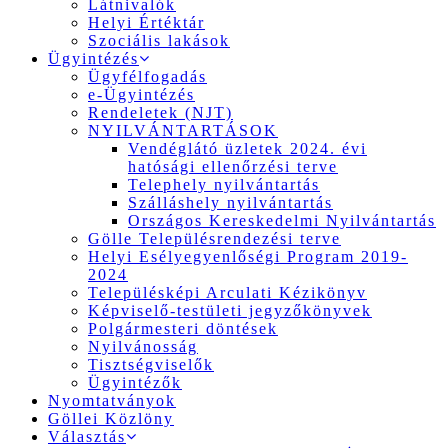
Látnivalók
Helyi Értéktár
Szociális lakások
Ügyintézés
Ügyfélfogadás
e-Ügyintézés
Rendeletek (NJT)
NYILVÁNTARTÁSOK
Vendéglátó üzletek 2024. évi
hatósági ellenőrzési terve
Telephely nyilvántartás
Szálláshely nyilvántartás
Országos Kereskedelmi Nyilvántartás
Gölle Településrendezési terve
Helyi Esélyegyenlőségi Program 2019-
2024
Településképi Arculati Kézikönyv
Képviselő-testületi jegyzőkönyvek
Polgármesteri döntések
Nyilvánosság
Tisztségviselők
Ügyintézők
Nyomtatványok
Göllei Közlöny
Választás