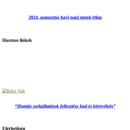
2024. augusztus havi napi menü étlap
Hasznos linkek
“Humán szolgáltatások fejlesztése Igal és környékén”
Elérhetőség