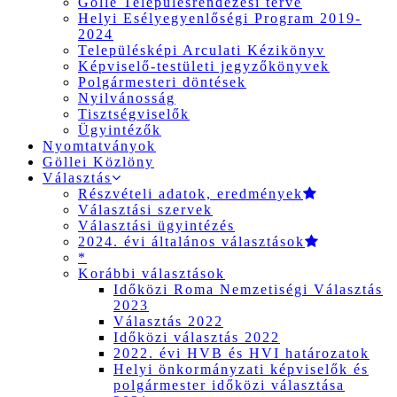
Gölle Településrendezési terve
Helyi Esélyegyenlőségi Program 2019-
2024
Településképi Arculati Kézikönyv
Képviselő-testületi jegyzőkönyvek
Polgármesteri döntések
Nyilvánosság
Tisztségviselők
Ügyintézők
Nyomtatványok
Göllei Közlöny
Választás
Részvételi adatok, eredmények
Választási szervek
Választási ügyintézés
2024. évi általános választások
*
Korábbi választások
Időközi Roma Nemzetiségi Választás
2023
Választás 2022
Időközi választás 2022
2022. évi HVB és HVI határozatok
Helyi önkormányzati képviselők és
polgármester időközi választása