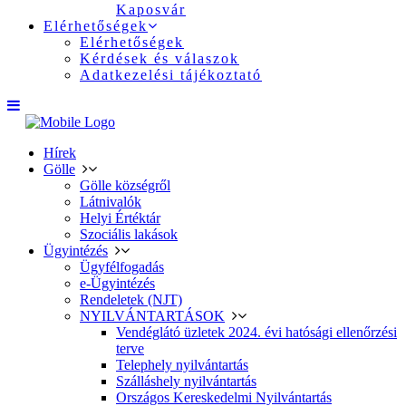
Kaposvár
Elérhetőségek
Elérhetőségek
Kérdések és válaszok
Adatkezelési tájékoztató
Hírek
Gölle
Gölle községről
Látnivalók
Helyi Értéktár
Szociális lakások
Ügyintézés
Ügyfélfogadás
e-Ügyintézés
Rendeletek (NJT)
NYILVÁNTARTÁSOK
Vendéglátó üzletek 2024. évi hatósági ellenőrzési
terve
Telephely nyilvántartás
Szálláshely nyilvántartás
Országos Kereskedelmi Nyilvántartás