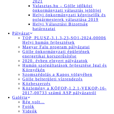
2021
Valasztas.hu – Gölle időközi
önkormányzati választás jelöltjei
Helyi önkormányzati képviselők és
polgármesterek választása 2019
Helyi Választási Bizottság
határozatai
Pályázat
TOP_PLUSZ-3.1.3-23-SO1-2024-00006
Helyi humán fejlesztések
Magyar Falu program pályázatai
Gölle önkormányzati épületének
energetikai korszerűsítése
2020. évben elnyert pályázatok
Humán szolgáltatások fejlesztése Igal és
Környékén
Szomszédolás a Kapos völgyében
Gölle belterületi vízrendezés
Közbeszerzés
Közlemény a KÖFOP-1.2.1-VEKOP-16-
2017-00733 számú ASP pályázatról
Galéria
Rég volt…
Fotók
Videók