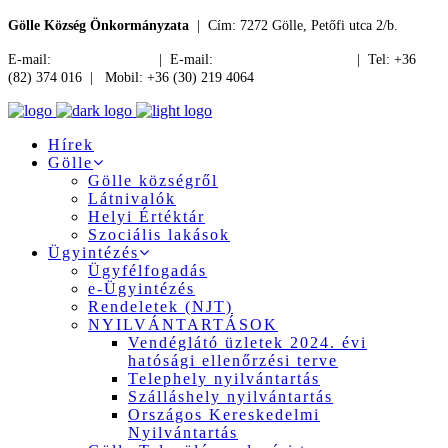
Gölle Község Önkormányzata
| Cím: 7272 Gölle, Petőfi utca 2/b.
E-mail:
jegyzo@golle.hu
| E-mail:
polgarmester@golle.hu
| Tel: +36
(82) 374 016 | Mobil: +36 (30) 219 4064
Hírek
Gölle
Gölle községről
Látnivalók
Helyi Értéktár
Szociális lakások
Ügyintézés
Ügyfélfogadás
e-Ügyintézés
Rendeletek (NJT)
NYILVÁNTARTÁSOK
Vendéglátó üzletek 2024. évi
hatósági ellenőrzési terve
Telephely nyilvántartás
Szálláshely nyilvántartás
Országos Kereskedelmi
Nyilvántartás