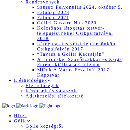
Rendezvények
Szüreti Felvonulás 2024. október 5.
Falunap 2023
Falunap 2021
Göllei Gasztro Nap 2020
Kölcsönös látogatás testvér-
településünkkel Csíkpálfalvával
2018
Látogatás testvér-településünkön
Csíkpálfalván 2017
“Tavasz a Göllei Kácsalján”
A Töröcskei Szövőszakkör és Zsiga
Ferenc kiállítása Göllében
Miénk A Város Fesztivál 2017,
Kaposvár
Elérhetőségek
Elérhetőségek
Kérdések és válaszok
Adatkezelési tájékoztató
Hírek
Gölle
Gölle községről