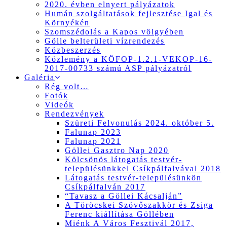
2020. évben elnyert pályázatok
Humán szolgáltatások fejlesztése Igal és
Környékén
Szomszédolás a Kapos völgyében
Gölle belterületi vízrendezés
Közbeszerzés
Közlemény a KÖFOP-1.2.1-VEKOP-16-
2017-00733 számú ASP pályázatról
Galéria
Rég volt…
Fotók
Videók
Rendezvények
Szüreti Felvonulás 2024. október 5.
Falunap 2023
Falunap 2021
Göllei Gasztro Nap 2020
Kölcsönös látogatás testvér-
településünkkel Csíkpálfalvával 2018
Látogatás testvér-településünkön
Csíkpálfalván 2017
“Tavasz a Göllei Kácsalján”
A Töröcskei Szövőszakkör és Zsiga
Ferenc kiállítása Göllében
Miénk A Város Fesztivál 2017,