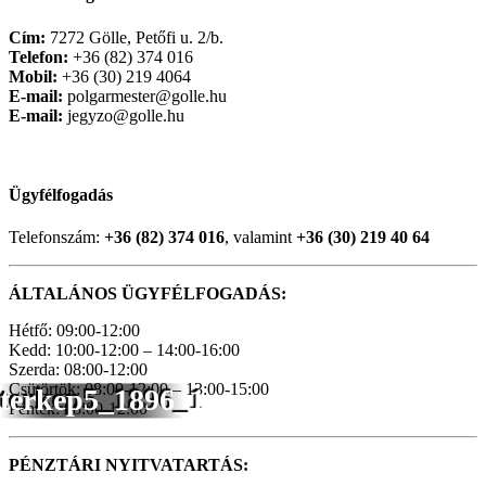
Cím:
7272 Gölle, Petőfi u. 2/b.
Telefon:
+36 (82) 374 016
Mobil:
+36 (30) 219 4064
E-mail:
polgarmester@golle.hu
E-mail:
jegyzo@golle.hu
Ügyfélfogadás
Telefonszám:
+36 (82) 374 016
, valamint
+36 (30) 219 40 64
ÁLTALÁNOS ÜGYFÉLFOGADÁS:
Hétfő: 09:00-12:00
Kedd: 10:00-12:00 – 14:00-16:00
Szerda: 08:00-12:00
Csütörtök: 08:00-12:00 – 13:00-15:00
terkep5_1896_1
Péntek: 08:00-12:00
PÉNZTÁRI NYITVATARTÁS: