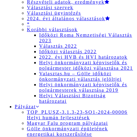
Részvételi adatok, eredmények
Választási szervek
Választási ügyintézés
2024. évi általános választások
*
Korábbi választások
Időközi Roma Nemzetiségi Választás
2023
Választás 2022
Időközi választás 2022
2022. évi HVB és HVI határozatok
Helyi önkormányzati képviselők és
polgármester időközi választása 2021
Valasztas.hu – Gölle időközi
önkormányzati választás jelöltjei
Helyi önkormányzati képviselők és
polgármesterek választása 2019
Helyi Választási Bizottság
határozatai
Pályázat
TOP_PLUSZ-3.1.3-23-SO1-2024-00006
Helyi humán fejlesztések
Magyar Falu program pályázatai
Gölle önkormányzati épületének
energetikai korszerűsítése