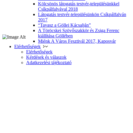
Kölcsönös látogatás testvér-településünkkel
Csíkpálfalvával 2018
Látogatás testvér-településünkön Csíkpálfalván
2017
“Tavasz a Göllei Kácsalján”
A Töröcskei Szövőszakkör és Zsiga Ferenc
kiállítása Göllében
Miénk A Város Fesztivál 2017, Kaposvár
Elérhetőségek
Elérhetőségek
Kérdések és válaszok
Adatkezelési tájékoztató