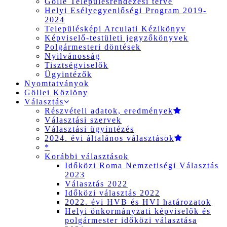
Gölle Településrendezési terve
Helyi Esélyegyenlőségi Program 2019-
2024
Településképi Arculati Kézikönyv
Képviselő-testületi jegyzőkönyvek
Polgármesteri döntések
Nyilvánosság
Tisztségviselők
Ügyintézők
Nyomtatványok
Göllei Közlöny
Választás
Részvételi adatok, eredmények
Választási szervek
Választási ügyintézés
2024. évi általános választások
*
Korábbi választások
Időközi Roma Nemzetiségi Választás
2023
Választás 2022
Időközi választás 2022
2022. évi HVB és HVI határozatok
Helyi önkormányzati képviselők és
polgármester időközi választása