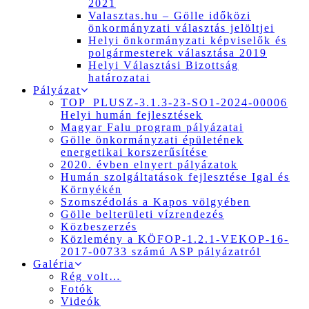
2021
Valasztas.hu – Gölle időközi
önkormányzati választás jelöltjei
Helyi önkormányzati képviselők és
polgármesterek választása 2019
Helyi Választási Bizottság
határozatai
Pályázat
TOP_PLUSZ-3.1.3-23-SO1-2024-00006
Helyi humán fejlesztések
Magyar Falu program pályázatai
Gölle önkormányzati épületének
energetikai korszerűsítése
2020. évben elnyert pályázatok
Humán szolgáltatások fejlesztése Igal és
Környékén
Szomszédolás a Kapos völgyében
Gölle belterületi vízrendezés
Közbeszerzés
Közlemény a KÖFOP-1.2.1-VEKOP-16-
2017-00733 számú ASP pályázatról
Galéria
Rég volt…
Fotók
Videók