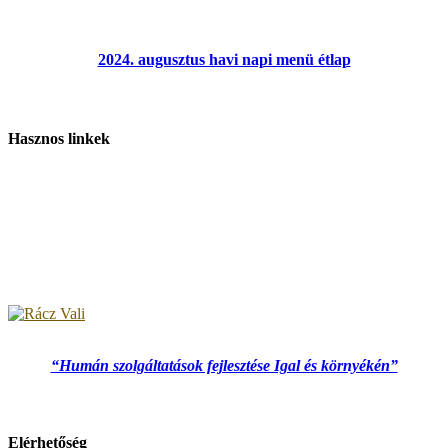
2024. augusztus havi napi menü étlap
Hasznos linkek
“Humán szolgáltatások fejlesztése Igal és környékén”
Elérhetőség