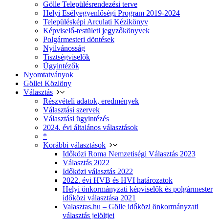
Gölle Településrendezési terve
Helyi Esélyegyenlőségi Program 2019-2024
Településképi Arculati Kézikönyv
Képviselő-testületi jegyzőkönyvek
Polgármesteri döntések
Nyilvánosság
Tisztségviselők
Ügyintézők
Nyomtatványok
Göllei Közlöny
Választás
Részvételi adatok, eredmények
Választási szervek
Választási ügyintézés
2024. évi általános választások
*
Korábbi választások
Időközi Roma Nemzetiségi Választás 2023
Választás 2022
Időközi választás 2022
2022. évi HVB és HVI határozatok
Helyi önkormányzati képviselők és polgármester
időközi választása 2021
Valasztas.hu – Gölle időközi önkormányzati
választás jelöltjei