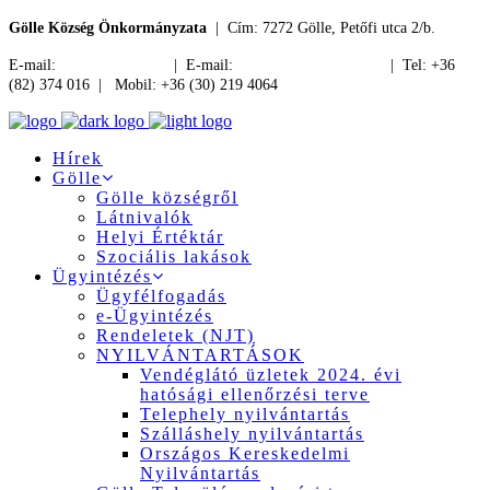
Gölle Község Önkormányzata
| Cím: 7272 Gölle, Petőfi utca 2/b.
E-mail:
jegyzo@golle.hu
| E-mail:
polgarmester@golle.hu
| Tel: +36
(82) 374 016 | Mobil: +36 (30) 219 4064
Hírek
Gölle
Gölle községről
Látnivalók
Helyi Értéktár
Szociális lakások
Ügyintézés
Ügyfélfogadás
e-Ügyintézés
Rendeletek (NJT)
NYILVÁNTARTÁSOK
Vendéglátó üzletek 2024. évi
hatósági ellenőrzési terve
Telephely nyilvántartás
Szálláshely nyilvántartás
Országos Kereskedelmi
Nyilvántartás