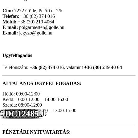
Cím:
7272 Gölle, Petőfi u. 2/b.
Telefon:
+36 (82) 374 016
Mobil:
+36 (30) 219 4064
E-mail:
polgarmester@golle.hu
E-mail:
jegyzo@golle.hu
Ügyfélfogadás
Telefonszám:
+36 (82) 374 016
, valamint
+36 (30) 219 40 64
ÁLTALÁNOS ÜGYFÉLFOGADÁS:
Hétfő: 09:00-12:00
Kedd: 10:00-12:00 – 14:00-16:00
Szerda: 08:00-12:00
Csütörtök: 08:00-12:00 – 13:00-15:00
SDC12485_b
Péntek: 08:00-12:00
PÉNZTÁRI NYITVATARTÁS: