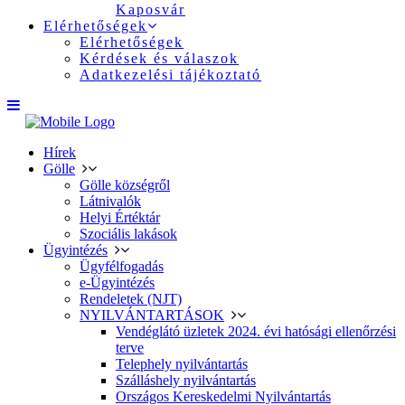
Kaposvár
Elérhetőségek
Elérhetőségek
Kérdések és válaszok
Adatkezelési tájékoztató
Hírek
Gölle
Gölle községről
Látnivalók
Helyi Értéktár
Szociális lakások
Ügyintézés
Ügyfélfogadás
e-Ügyintézés
Rendeletek (NJT)
NYILVÁNTARTÁSOK
Vendéglátó üzletek 2024. évi hatósági ellenőrzési
terve
Telephely nyilvántartás
Szálláshely nyilvántartás
Országos Kereskedelmi Nyilvántartás