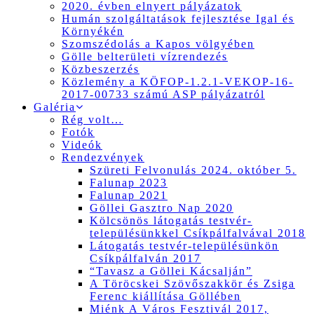
2020. évben elnyert pályázatok
Humán szolgáltatások fejlesztése Igal és
Környékén
Szomszédolás a Kapos völgyében
Gölle belterületi vízrendezés
Közbeszerzés
Közlemény a KÖFOP-1.2.1-VEKOP-16-
2017-00733 számú ASP pályázatról
Galéria
Rég volt…
Fotók
Videók
Rendezvények
Szüreti Felvonulás 2024. október 5.
Falunap 2023
Falunap 2021
Göllei Gasztro Nap 2020
Kölcsönös látogatás testvér-
településünkkel Csíkpálfalvával 2018
Látogatás testvér-településünkön
Csíkpálfalván 2017
“Tavasz a Göllei Kácsalján”
A Töröcskei Szövőszakkör és Zsiga
Ferenc kiállítása Göllében
Miénk A Város Fesztivál 2017,