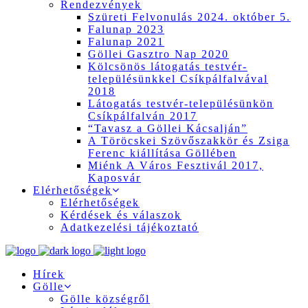
Rendezvények
Szüreti Felvonulás 2024. október 5.
Falunap 2023
Falunap 2021
Göllei Gasztro Nap 2020
Kölcsönös látogatás testvér-
településünkkel Csíkpálfalvával
2018
Látogatás testvér-településünkön
Csíkpálfalván 2017
“Tavasz a Göllei Kácsalján”
A Töröcskei Szövőszakkör és Zsiga
Ferenc kiállítása Göllében
Miénk A Város Fesztivál 2017,
Kaposvár
Elérhetőségek
Elérhetőségek
Kérdések és válaszok
Adatkezelési tájékoztató
Hírek
Gölle
Gölle községről