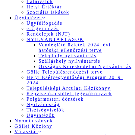
Látnivalók
Helyi Értéktár
Szociális lakások
Ügyintézés
Ügyfélfogadás
e-Ügyintézés
Rendeletek (NJT)
NYILVÁNTARTÁSOK
Vendéglátó üzletek 2024. évi
hatósági ellenőrzési terve
Telephely nyilvántartás
Szálláshely nyilvántartás
Országos Kereskedelmi Nyilvántartás
Gölle Településrendezési terve
Helyi Esélyegyenlőségi Program 2019-
2024
Településképi Arculati Kézikönyv
Képviselő-testületi jegyzőkönyvek
Polgármesteri döntések
Nyilvánosság
Tisztségviselők
Ügyintézők
Nyomtatványok
Göllei Közlöny
Választás