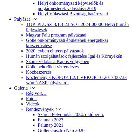
Helyi önkormányzati képviselők és
polgármesterek választása 2019
Helyi Választási Bizottság határozatai
Pályázat
TOP_PLUSZ-3.1.3-23-SO1-2024-00006 Helyi humán
fejlesztések
Magyar Falu program pályázatai
Gölle önkormányzati épületének energetikai
korszerűsítése
2020. évben elnyert pályázatok
Humán szolgáltatások fejlesztése Igal és Környékén
Szomszédolás a Kapos völgyében
Gölle belterületi vízrendezés
Közbeszerzés
Közlemény a KÖFOP-1.2.1-VEKOP-16-2017-00733
számú ASP pályázatról
Galéria
Rég volt…
Fotók
Videók
Rendezvények
Szüreti Felvonulás 2024. október 5.
Falunap 2023
Falunap 2021
Göllei Gasztro Nap 2020