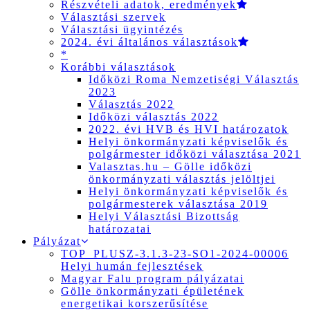
Részvételi adatok, eredmények
Választási szervek
Választási ügyintézés
2024. évi általános választások
*
Korábbi választások
Időközi Roma Nemzetiségi Választás
2023
Választás 2022
Időközi választás 2022
2022. évi HVB és HVI határozatok
Helyi önkormányzati képviselők és
polgármester időközi választása 2021
Valasztas.hu – Gölle időközi
önkormányzati választás jelöltjei
Helyi önkormányzati képviselők és
polgármesterek választása 2019
Helyi Választási Bizottság
határozatai
Pályázat
TOP_PLUSZ-3.1.3-23-SO1-2024-00006
Helyi humán fejlesztések
Magyar Falu program pályázatai
Gölle önkormányzati épületének
energetikai korszerűsítése