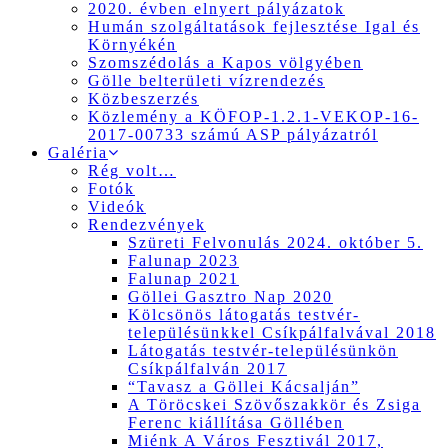
2020. évben elnyert pályázatok
Humán szolgáltatások fejlesztése Igal és
Környékén
Szomszédolás a Kapos völgyében
Gölle belterületi vízrendezés
Közbeszerzés
Közlemény a KÖFOP-1.2.1-VEKOP-16-
2017-00733 számú ASP pályázatról
Galéria
Rég volt…
Fotók
Videók
Rendezvények
Szüreti Felvonulás 2024. október 5.
Falunap 2023
Falunap 2021
Göllei Gasztro Nap 2020
Kölcsönös látogatás testvér-
településünkkel Csíkpálfalvával 2018
Látogatás testvér-településünkön
Csíkpálfalván 2017
“Tavasz a Göllei Kácsalján”
A Töröcskei Szövőszakkör és Zsiga
Ferenc kiállítása Göllében
Miénk A Város Fesztivál 2017,