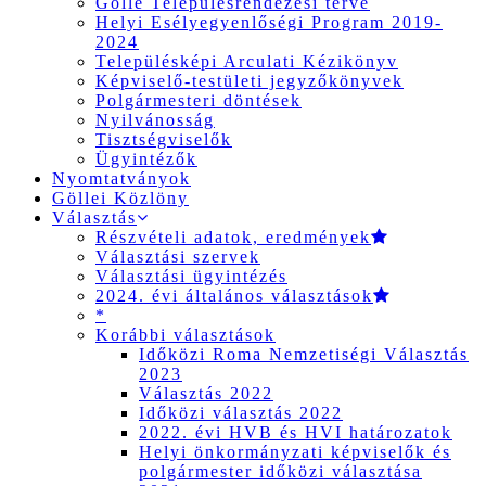
Gölle Településrendezési terve
Helyi Esélyegyenlőségi Program 2019-
2024
Településképi Arculati Kézikönyv
Képviselő-testületi jegyzőkönyvek
Polgármesteri döntések
Nyilvánosság
Tisztségviselők
Ügyintézők
Nyomtatványok
Göllei Közlöny
Választás
Részvételi adatok, eredmények
Választási szervek
Választási ügyintézés
2024. évi általános választások
*
Korábbi választások
Időközi Roma Nemzetiségi Választás
2023
Választás 2022
Időközi választás 2022
2022. évi HVB és HVI határozatok
Helyi önkormányzati képviselők és
polgármester időközi választása