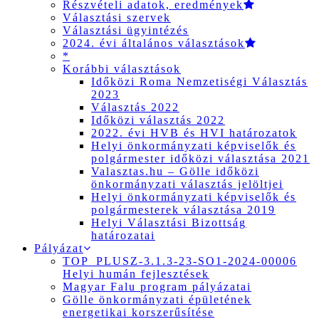
Részvételi adatok, eredmények
Választási szervek
Választási ügyintézés
2024. évi általános választások
*
Korábbi választások
Időközi Roma Nemzetiségi Választás
2023
Választás 2022
Időközi választás 2022
2022. évi HVB és HVI határozatok
Helyi önkormányzati képviselők és
polgármester időközi választása 2021
Valasztas.hu – Gölle időközi
önkormányzati választás jelöltjei
Helyi önkormányzati képviselők és
polgármesterek választása 2019
Helyi Választási Bizottság
határozatai
Pályázat
TOP_PLUSZ-3.1.3-23-SO1-2024-00006
Helyi humán fejlesztések
Magyar Falu program pályázatai
Gölle önkormányzati épületének
energetikai korszerűsítése