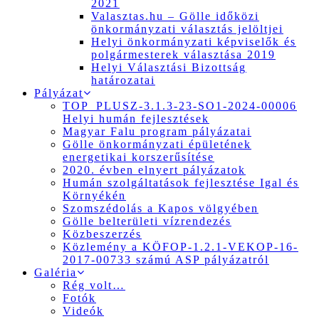
2021
Valasztas.hu – Gölle időközi
önkormányzati választás jelöltjei
Helyi önkormányzati képviselők és
polgármesterek választása 2019
Helyi Választási Bizottság
határozatai
Pályázat
TOP_PLUSZ-3.1.3-23-SO1-2024-00006
Helyi humán fejlesztések
Magyar Falu program pályázatai
Gölle önkormányzati épületének
energetikai korszerűsítése
2020. évben elnyert pályázatok
Humán szolgáltatások fejlesztése Igal és
Környékén
Szomszédolás a Kapos völgyében
Gölle belterületi vízrendezés
Közbeszerzés
Közlemény a KÖFOP-1.2.1-VEKOP-16-
2017-00733 számú ASP pályázatról
Galéria
Rég volt…
Fotók
Videók