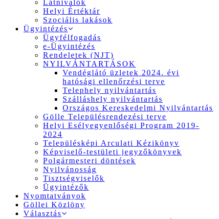
Látnivalók
Helyi Értéktár
Szociális lakások
Ügyintézés
Ügyfélfogadás
e-Ügyintézés
Rendeletek (NJT)
NYILVÁNTARTÁSOK
Vendéglátó üzletek 2024. évi
hatósági ellenőrzési terve
Telephely nyilvántartás
Szálláshely nyilvántartás
Országos Kereskedelmi Nyilvántartás
Gölle Településrendezési terve
Helyi Esélyegyenlőségi Program 2019-
2024
Településképi Arculati Kézikönyv
Képviselő-testületi jegyzőkönyvek
Polgármesteri döntések
Nyilvánosság
Tisztségviselők
Ügyintézők
Nyomtatványok
Göllei Közlöny
Választás