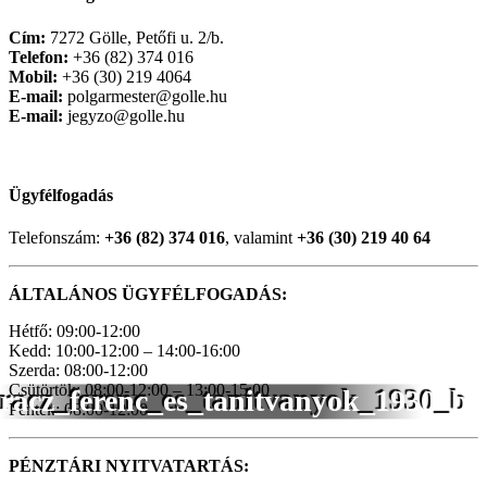
Cím:
7272 Gölle, Petőfi u. 2/b.
Telefon:
+36 (82) 374 016
Mobil:
+36 (30) 219 4064
E-mail:
polgarmester@golle.hu
E-mail:
jegyzo@golle.hu
Ügyfélfogadás
Telefonszám:
+36 (82) 374 016
, valamint
+36 (30) 219 40 64
ÁLTALÁNOS ÜGYFÉLFOGADÁS:
Hétfő: 09:00-12:00
Kedd: 10:00-12:00 – 14:00-16:00
Szerda: 08:00-12:00
Csütörtök: 08:00-12:00 – 13:00-15:00
racz_ferenc_es_tanitvanyok_1930_b
Péntek: 08:00-12:00
PÉNZTÁRI NYITVATARTÁS: