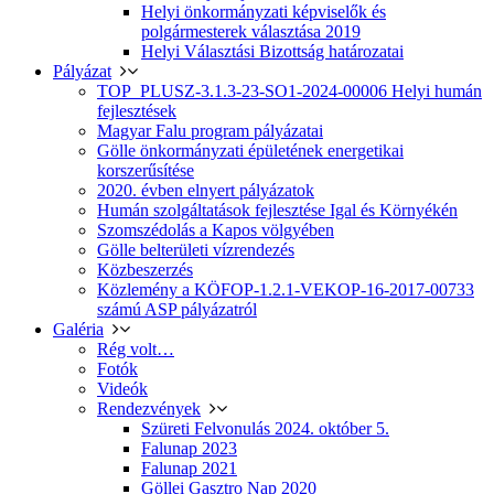
Helyi önkormányzati képviselők és
polgármesterek választása 2019
Helyi Választási Bizottság határozatai
Pályázat
TOP_PLUSZ-3.1.3-23-SO1-2024-00006 Helyi humán
fejlesztések
Magyar Falu program pályázatai
Gölle önkormányzati épületének energetikai
korszerűsítése
2020. évben elnyert pályázatok
Humán szolgáltatások fejlesztése Igal és Környékén
Szomszédolás a Kapos völgyében
Gölle belterületi vízrendezés
Közbeszerzés
Közlemény a KÖFOP-1.2.1-VEKOP-16-2017-00733
számú ASP pályázatról
Galéria
Rég volt…
Fotók
Videók
Rendezvények
Szüreti Felvonulás 2024. október 5.
Falunap 2023
Falunap 2021
Göllei Gasztro Nap 2020