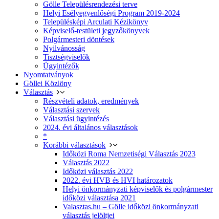
Gölle Településrendezési terve
Helyi Esélyegyenlőségi Program 2019-2024
Településképi Arculati Kézikönyv
Képviselő-testületi jegyzőkönyvek
Polgármesteri döntések
Nyilvánosság
Tisztségviselők
Ügyintézők
Nyomtatványok
Göllei Közlöny
Választás
Részvételi adatok, eredmények
Választási szervek
Választási ügyintézés
2024. évi általános választások
*
Korábbi választások
Időközi Roma Nemzetiségi Választás 2023
Választás 2022
Időközi választás 2022
2022. évi HVB és HVI határozatok
Helyi önkormányzati képviselők és polgármester
időközi választása 2021
Valasztas.hu – Gölle időközi önkormányzati
választás jelöltjei