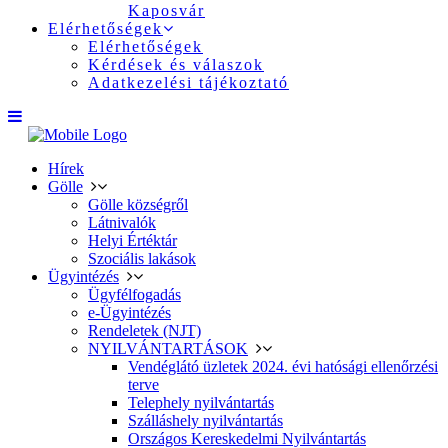
Kaposvár
Elérhetőségek
Elérhetőségek
Kérdések és válaszok
Adatkezelési tájékoztató
Hírek
Gölle
Gölle községről
Látnivalók
Helyi Értéktár
Szociális lakások
Ügyintézés
Ügyfélfogadás
e-Ügyintézés
Rendeletek (NJT)
NYILVÁNTARTÁSOK
Vendéglátó üzletek 2024. évi hatósági ellenőrzési
terve
Telephely nyilvántartás
Szálláshely nyilvántartás
Országos Kereskedelmi Nyilvántartás