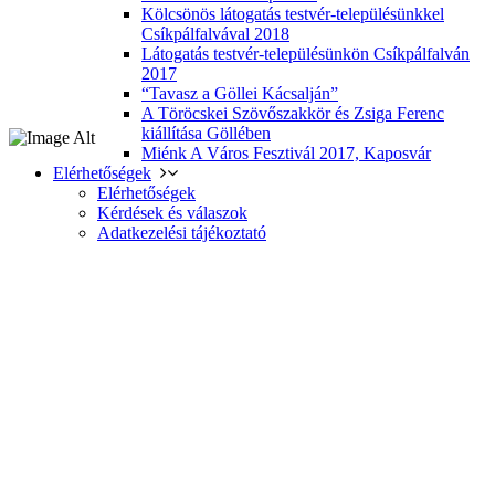
Kölcsönös látogatás testvér-településünkkel
Csíkpálfalvával 2018
Látogatás testvér-településünkön Csíkpálfalván
2017
“Tavasz a Göllei Kácsalján”
A Töröcskei Szövőszakkör és Zsiga Ferenc
kiállítása Göllében
Miénk A Város Fesztivál 2017, Kaposvár
Elérhetőségek
Elérhetőségek
Kérdések és válaszok
Adatkezelési tájékoztató