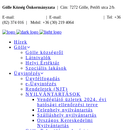
Gölle Község Önkormányzata
| Cím: 7272 Gölle, Petőfi utca 2/b.
E-mail:
jegyzo@golle.hu
| E-mail:
polgarmester@golle.hu
| Tel: +36
(82) 374 016 | Mobil: +36 (30) 219 4064
Hírek
Gölle
Gölle községről
Látnivalók
Helyi Értéktár
Szociális lakások
Ügyintézés
Ügyfélfogadás
e-Ügyintézés
Rendeletek (NJT)
NYILVÁNTARTÁSOK
Vendéglátó üzletek 2024. évi
hatósági ellenőrzési terve
Telephely nyilvántartás
Szálláshely nyilvántartás
Országos Kereskedelmi
Nyilvántartás