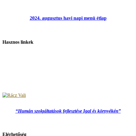
2024. augusztus havi napi menü étlap
Hasznos linkek
“Humán szolgáltatások fejlesztése Igal és környékén”
Elérhetőség