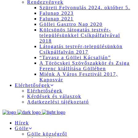
Rendezvények
Szüreti Felvonulás 2024. október 5.
Falunap 2023
Falunap 2021
Göllei Gasztro Nap 2020
Kölcsönös látogatás testvér-
településünkkel Csíkpálfalvával
2018
Látogatás testvér-településünkön
Csíkpálfalván 2017
“Tavasz a Göllei Kácsalján”
A Töröcskei Szövőszakkör és Zsiga
Ferenc kiállítása Göllében
Miénk A Város Fesztivál 2017,
Kaposvár
Elérhetőségek
Elérhetőségek
Kérdések és válaszok
Adatkezelési tájékoztató
Hírek
Gölle
Gölle községről