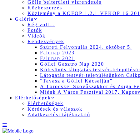
Gölle belterületi vízrendezés
Közbeszerzés
Közlemény a KÖFOP-1.2.1-VEKOP-16-2017
Galéria
Rég volt…
Fotók
Videók
Rendezvények
Szüreti Felvonulás 2024. október 5.
Falunap 2023
Falunap 2021
Göllei Gasztro Nap 2020
Kölcsönös látogatás testvér-település
Látogatás testvér-településünkön Csík
“Tavasz a Göllei Kácsalján”
A Töröcskei Szövőszakkör és Zsiga Fer
Miénk A Város Fesztivál 2017, Kapos
Elérhetőségek
Elérhetőségek
Kérdések és válaszok
Adatkezelési tájékoztató