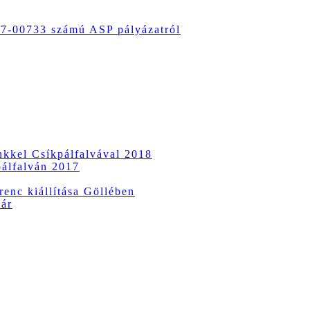
-00733 számú ASP pályázatról
ünkkel Csíkpálfalvával 2018
pálfalván 2017
enc kiállítása Göllében
vár