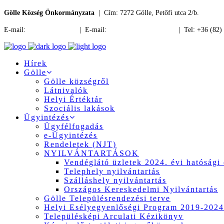
Gölle Község Önkormányzata
| Cím: 7272 Gölle, Petőfi utca 2/b.
E-mail:
jegyzo@golle.hu
| E-mail:
polgarmester@golle.hu
| Tel: +36 (82)
Hírek
Gölle
Gölle községről
Látnivalók
Helyi Értéktár
Szociális lakások
Ügyintézés
Ügyfélfogadás
e-Ügyintézés
Rendeletek (NJT)
NYILVÁNTARTÁSOK
Vendéglátó üzletek 2024. évi hatósági 
Telephely nyilvántartás
Szálláshely nyilvántartás
Országos Kereskedelmi Nyilvántartás
Gölle Településrendezési terve
Helyi Esélyegyenlőségi Program 2019-2024
Településképi Arculati Kézikönyv