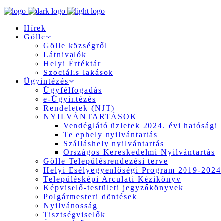
Hírek
Gölle
Gölle községről
Látnivalók
Helyi Értéktár
Szociális lakások
Ügyintézés
Ügyfélfogadás
e-Ügyintézés
Rendeletek (NJT)
NYILVÁNTARTÁSOK
Vendéglátó üzletek 2024. évi hatósági 
Telephely nyilvántartás
Szálláshely nyilvántartás
Országos Kereskedelmi Nyilvántartás
Gölle Településrendezési terve
Helyi Esélyegyenlőségi Program 2019-2024
Településképi Arculati Kézikönyv
Képviselő-testületi jegyzőkönyvek
Polgármesteri döntések
Nyilvánosság
Tisztségviselők