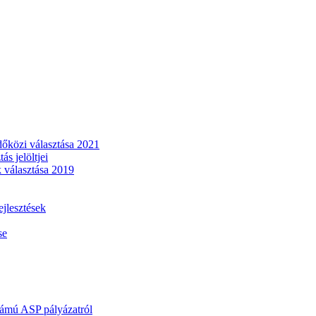
dőközi választása 2021
s jelöltjei
 választása 2019
lesztések
se
mú ASP pályázatról