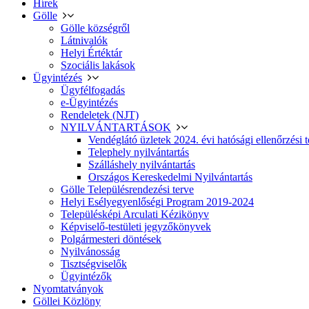
Hírek
Gölle
Gölle községről
Látnivalók
Helyi Értéktár
Szociális lakások
Ügyintézés
Ügyfélfogadás
e-Ügyintézés
Rendeletek (NJT)
NYILVÁNTARTÁSOK
Vendéglátó üzletek 2024. évi hatósági ellenőrzési t
Telephely nyilvántartás
Szálláshely nyilvántartás
Országos Kereskedelmi Nyilvántartás
Gölle Településrendezési terve
Helyi Esélyegyenlőségi Program 2019-2024
Településképi Arculati Kézikönyv
Képviselő-testületi jegyzőkönyvek
Polgármesteri döntések
Nyilvánosság
Tisztségviselők
Ügyintézők
Nyomtatványok
Göllei Közlöny