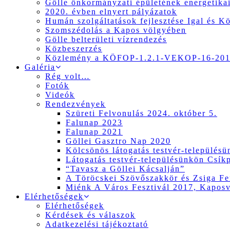
Gölle önkormányzati épületének energetikai
2020. évben elnyert pályázatok
Humán szolgáltatások fejlesztése Igal és K
Szomszédolás a Kapos völgyében
Gölle belterületi vízrendezés
Közbeszerzés
Közlemény a KÖFOP-1.2.1-VEKOP-16-2017
Galéria
Rég volt…
Fotók
Videók
Rendezvények
Szüreti Felvonulás 2024. október 5.
Falunap 2023
Falunap 2021
Göllei Gasztro Nap 2020
Kölcsönös látogatás testvér-település
Látogatás testvér-településünkön Csík
“Tavasz a Göllei Kácsalján”
A Töröcskei Szövőszakkör és Zsiga Fer
Miénk A Város Fesztivál 2017, Kapos
Elérhetőségek
Elérhetőségek
Kérdések és válaszok
Adatkezelési tájékoztató