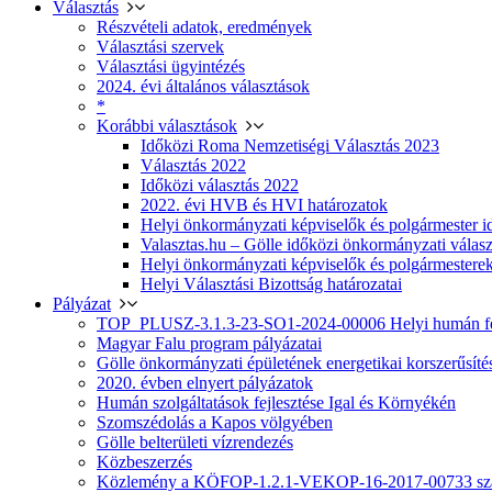
Választás
Részvételi adatok, eredmények
Választási szervek
Választási ügyintézés
2024. évi általános választások
*
Korábbi választások
Időközi Roma Nemzetiségi Választás 2023
Választás 2022
Időközi választás 2022
2022. évi HVB és HVI határozatok
Helyi önkormányzati képviselők és polgármester i
Valasztas.hu – Gölle időközi önkormányzati választá
Helyi önkormányzati képviselők és polgármesterek
Helyi Választási Bizottság határozatai
Pályázat
TOP_PLUSZ-3.1.3-23-SO1-2024-00006 Helyi humán fej
Magyar Falu program pályázatai
Gölle önkormányzati épületének energetikai korszerűsíté
2020. évben elnyert pályázatok
Humán szolgáltatások fejlesztése Igal és Környékén
Szomszédolás a Kapos völgyében
Gölle belterületi vízrendezés
Közbeszerzés
Közlemény a KÖFOP-1.2.1-VEKOP-16-2017-00733 szá