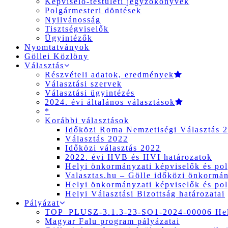
Képviselő-testületi jegyzőkönyvek
Polgármesteri döntések
Nyilvánosság
Tisztségviselők
Ügyintézők
Nyomtatványok
Göllei Közlöny
Választás
Részvételi adatok, eredmények
Választási szervek
Választási ügyintézés
2024. évi általános választások
*
Korábbi választások
Időközi Roma Nemzetiségi Választás 
Választás 2022
Időközi választás 2022
2022. évi HVB és HVI határozatok
Helyi önkormányzati képviselők és pol
Valasztas.hu – Gölle időközi önkormány
Helyi önkormányzati képviselők és pol
Helyi Választási Bizottság határozatai
Pályázat
TOP_PLUSZ-3.1.3-23-SO1-2024-00006 Hely
Magyar Falu program pályázatai