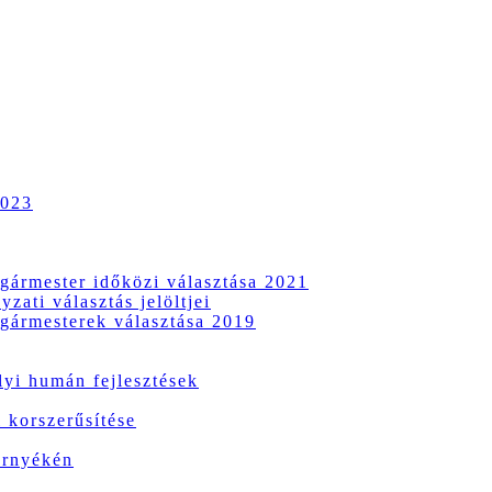
2023
gármester időközi választása 2021
zati választás jelöltjei
gármesterek választása 2019
i humán fejlesztések
 korszerűsítése
örnyékén