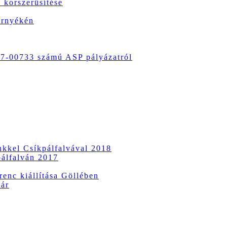
 korszerűsítése
örnyékén
-00733 számú ASP pályázatról
ünkkel Csíkpálfalvával 2018
pálfalván 2017
enc kiállítása Göllében
vár