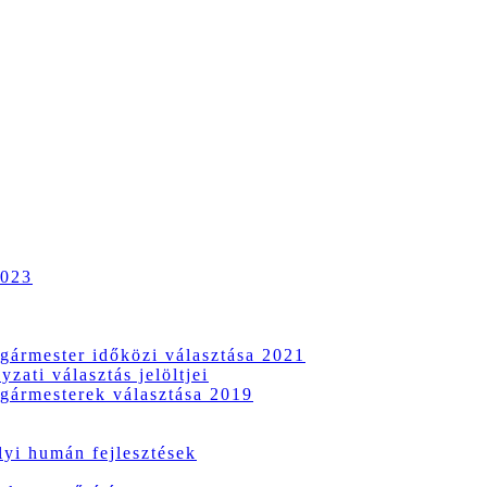
2023
gármester időközi választása 2021
zati választás jelöltjei
gármesterek választása 2019
i humán fejlesztések