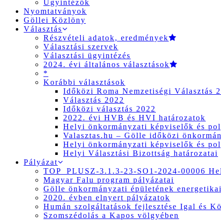
Ügyintézők
Nyomtatványok
Göllei Közlöny
Választás
Részvételi adatok, eredmények
Választási szervek
Választási ügyintézés
2024. évi általános választások
*
Korábbi választások
Időközi Roma Nemzetiségi Választás 
Választás 2022
Időközi választás 2022
2022. évi HVB és HVI határozatok
Helyi önkormányzati képviselők és pol
Valasztas.hu – Gölle időközi önkormány
Helyi önkormányzati képviselők és pol
Helyi Választási Bizottság határozatai
Pályázat
TOP_PLUSZ-3.1.3-23-SO1-2024-00006 Hely
Magyar Falu program pályázatai
Gölle önkormányzati épületének energetikai
2020. évben elnyert pályázatok
Humán szolgáltatások fejlesztése Igal és K
Szomszédolás a Kapos völgyében