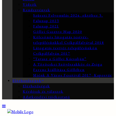
Videók
Rendezvények
Szüreti Felvonulás 2024. október 5.
Falunap 2023
Falunap 2021
Göllei Gasztro Nap 2020
Kölcsönös látogatás testvér-
településünkkel Csíkpálfalvával 2018
Látogatás testvér-településünkön
Csíkpálfalván 2017
“Tavasz a Göllei Kácsalján”
A Töröcskei Szövőszakkör és Zsiga
Ferenc kiállítása Göllében
Miénk A Város Fesztivál 2017, Kaposvár
Elérhetőségek
Elérhetőségek
Kérdések és válaszok
Adatkezelési tájékoztató