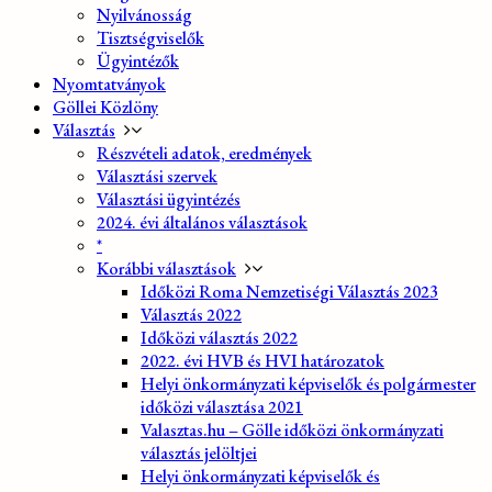
Nyilvánosság
Tisztségviselők
Ügyintézők
Nyomtatványok
Göllei Közlöny
Választás
Részvételi adatok, eredmények
Választási szervek
Választási ügyintézés
2024. évi általános választások
*
Korábbi választások
Időközi Roma Nemzetiségi Választás 2023
Választás 2022
Időközi választás 2022
2022. évi HVB és HVI határozatok
Helyi önkormányzati képviselők és polgármester
időközi választása 2021
Valasztas.hu – Gölle időközi önkormányzati
választás jelöltjei
Helyi önkormányzati képviselők és