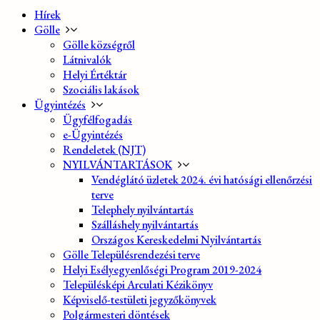
Hírek
Gölle
Gölle községről
Látnivalók
Helyi Értéktár
Szociális lakások
Ügyintézés
Ügyfélfogadás
e-Ügyintézés
Rendeletek (NJT)
NYILVÁNTARTÁSOK
Vendéglátó üzletek 2024. évi hatósági ellenőrzési
terve
Telephely nyilvántartás
Szálláshely nyilvántartás
Országos Kereskedelmi Nyilvántartás
Gölle Településrendezési terve
Helyi Esélyegyenlőségi Program 2019-2024
Településképi Arculati Kézikönyv
Képviselő-testületi jegyzőkönyvek
Polgármesteri döntések