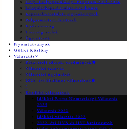
Helyi Esélyegyenlőségi Program 2019-2024
Településképi Arculati Kézikönyv
Képviselő-testületi jegyzőkönyvek
Polgármesteri döntések
Nyilvánosság
Tisztségviselők
Ügyintézők
Nyomtatványok
Göllei Közlöny
Választás
Részvételi adatok, eredmények
Választási szervek
Választási ügyintézés
2024. évi általános választások
*
Korábbi választások
Időközi Roma Nemzetiségi Választás
2023
Választás 2022
Időközi választás 2022
2022. évi HVB és HVI határozatok
Helyi önkormányzati képviselők és