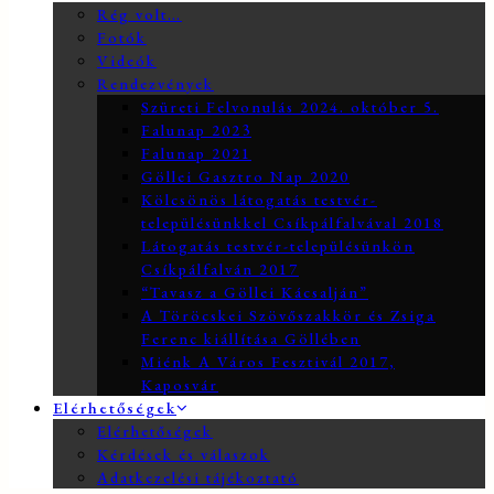
Rég volt…
Fotók
Videók
Rendezvények
Szüreti Felvonulás 2024. október 5.
Falunap 2023
Falunap 2021
Göllei Gasztro Nap 2020
Kölcsönös látogatás testvér-
településünkkel Csíkpálfalvával 2018
Látogatás testvér-településünkön
Csíkpálfalván 2017
“Tavasz a Göllei Kácsalján”
A Töröcskei Szövőszakkör és Zsiga
Ferenc kiállítása Göllében
Miénk A Város Fesztivál 2017,
Kaposvár
Elérhetőségek
Elérhetőségek
Kérdések és válaszok
Adatkezelési tájékoztató