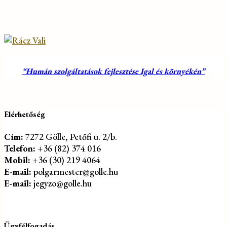
“Humán szolgáltatások fejlesztése Igal és környékén”
Elérhetőség
Cím:
7272 Gölle, Petőfi u. 2/b.
Telefon:
+36 (82) 374 016
Mobil:
+36 (30) 219 4064
E-mail:
polgarmester@golle.hu
E-mail:
jegyzo@golle.hu
Ügyfélfogadás