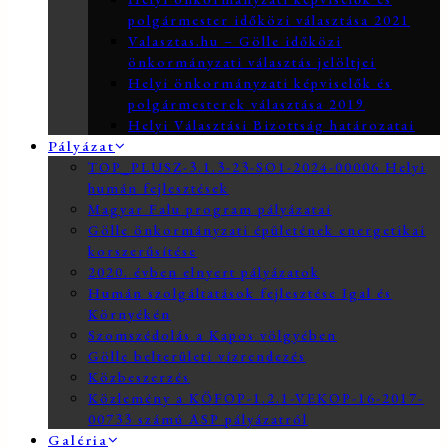
polgármester időközi választása 2021
Valasztas.hu – Gölle időközi
önkormányzati választás jelöltjei
Helyi önkormányzati képviselők és
polgármesterek választása 2019
Helyi Választási Bizottság határozatai
Pályázat
TOP_PLUSZ-3.1.3-23-SO1-2024-00006 Helyi
humán fejlesztések
Magyar Falu program pályázatai
Gölle önkormányzati épületének energetikai
korszerűsítése
2020. évben elnyert pályázatok
Humán szolgáltatások fejlesztése Igal és
Környékén
Szomszédolás a Kapos völgyében
Gölle belterületi vízrendezés
Közbeszerzés
Közlemény a KÖFOP-1.2.1-VEKOP-16-2017-
00733 számú ASP pályázatról
Galéria