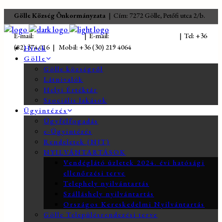
Gölle Község Önkormányzata
| Cím: 7272 Gölle, Petőfi utca 2/b.
E-mail:
jegyzo@golle.hu
| E-mail:
polgarmester@golle.hu
| Tel: +36
(82) 374 016 | Mobil: +36 (30) 219 4064
Hírek
Gölle
Gölle községről
Látnivalók
Helyi Értéktár
Szociális lakások
Ügyintézés
Ügyfélfogadás
e-Ügyintézés
Rendeletek (NJT)
NYILVÁNTARTÁSOK
Vendéglátó üzletek 2024. évi hatósági
ellenőrzési terve
Telephely nyilvántartás
Szálláshely nyilvántartás
Országos Kereskedelmi Nyilvántartás
Gölle Településrendezési terve