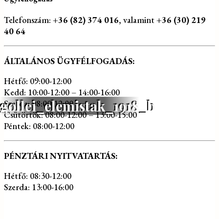
Telefonszám:
+36 (82) 374 016
, valamint
+36 (30) 219
40 64
ÁLTALÁNOS ÜGYFÉLFOGADÁS:
Hétfő: 09:00-12:00
Kedd: 10:00-12:00 – 14:00-16:00
gollei_elemistak_1918_b
Szerda: 08:00-12:00
Csütörtök: 08:00-12:00 – 13:00-15:00
Péntek: 08:00-12:00
PÉNZTÁRI NYITVATARTÁS:
Hétfő: 08:30-12:00
Szerda: 13:00-16:00