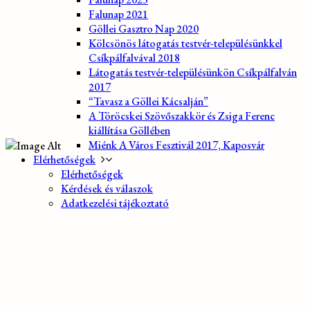
Falunap 2021
Göllei Gasztro Nap 2020
Kölcsönös látogatás testvér-településünkkel
Csíkpálfalvával 2018
Látogatás testvér-településünkön Csíkpálfalván
2017
“Tavasz a Göllei Kácsalján”
A Töröcskei Szövőszakkör és Zsiga Ferenc
kiállítása Göllében
Miénk A Város Fesztivál 2017, Kaposvár
Elérhetőségek
Elérhetőségek
Kérdések és válaszok
Adatkezelési tájékoztató