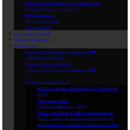
Képviselő-testületi jegyzőkönyvek
Polgármesteri döntések
Nyilvánosság
Tisztségviselők
Ügyintézők
Nyomtatványok
Göllei Közlöny
Választás
Részvételi adatok, eredmények
Választási szervek
Választási ügyintézés
2024. évi általános választások
*
Korábbi választások
Időközi Roma Nemzetiségi Választás
2023
Választás 2022
Időközi választás 2022
2022. évi HVB és HVI határozatok
Helyi önkormányzati képviselők és
polgármester időközi választása 2021