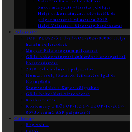
Valasztas.hu – Gölle időközi
önkormányzati választás jelöltjei
Helyi önkormányzati képviselők és
polgármesterek választása 2019
Helyi Választási Bizottság határozatai
Pályázat
TOP_PLUSZ-3.1.3-23-SO1-2024-00006 Helyi
humán fejlesztések
Magyar Falu program pályázatai
Gölle önkormányzati épületének energetikai
korszerűsítése
2020. évben elnyert pályázatok
Humán szolgáltatások fejlesztése Igal és
Környékén
Szomszédolás a Kapos völgyében
Gölle belterületi vízrendezés
Közbeszerzés
Közlemény a KÖFOP-1.2.1-VEKOP-16-2017-
00733 számú ASP pályázatról
Galéria
Rég volt…
Fotók