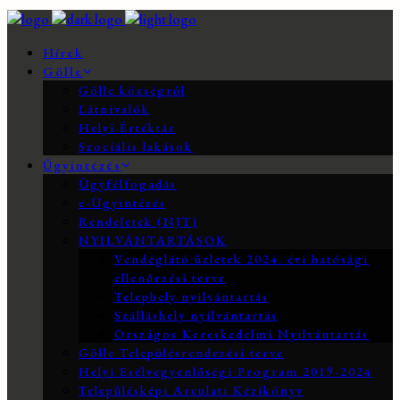
Hírek
Gölle
Gölle községről
Látnivalók
Helyi Értéktár
Szociális lakások
Ügyintézés
Ügyfélfogadás
e-Ügyintézés
Rendeletek (NJT)
NYILVÁNTARTÁSOK
Vendéglátó üzletek 2024. évi hatósági
ellenőrzési terve
Telephely nyilvántartás
Szálláshely nyilvántartás
Országos Kereskedelmi Nyilvántartás
Gölle Településrendezési terve
Helyi Esélyegyenlőségi Program 2019-2024
Településképi Arculati Kézikönyv