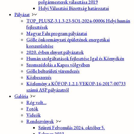
polgármesterek választása 2019
Helyi Választási Bizottság határozatai
Pályázat
TOP_PLUSZ-3.1.3-23-SO1-2024-00006 Helyi humán
fejlesztések
Magyar Falu program pályázatai
Gölle önkormányzati épületének energetikai
korszerűsítése
2020. évben elnyert pályázatok
Humán szolgáltatások fejlesztése Igal és Környékén
Szomszédolás a Kapos völgyében
Gölle belterületi vízrendezés
Közbeszerzés
Közlemény a KÖFOP-1.2.1-VEKOP-16-2017-00733
számú ASP pályázatról
Galéria
Rég volt…
Fotók
Videók
Rendezvények
Szüreti Felvonulás 2024. október 5.
Falunap 2023