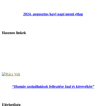
2024. augusztus havi napi menü étlap
Hasznos linkek
“Humán szolgáltatások fejlesztése Igal és környékén”
Elérhetőség