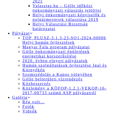
2021
Valasztas.hu – Gölle időközi
önkormányzati választás jelöltjei
Helyi önkormányzati képviselők és
polgármesterek választása 2019
Helyi Választási Bizottság
határozatai
Pályázat
TOP_PLUSZ-3.1.3-23-SO1-2024-00006
Helyi humán fejlesztések
Magyar Falu program pályázatai
Gölle önkormányzati épületének
energetikai korszerűsítése
2020. évben elnyert pályázatok
Humán szolgáltatások fejlesztése Igal és
Környékén
Szomszédolás a Kapos völgyében
Gölle belterületi vízrendezés
Közbeszerzés
Közlemény a KÖFOP-1.2.1-VEKOP-16-
2017-00733 számú ASP pályázatról
Galéria
Rég volt…
Fotók
Videók