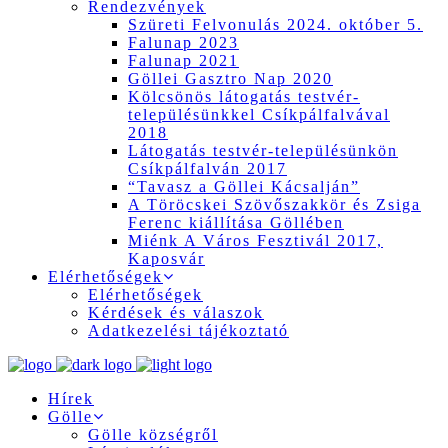
Rendezvények
Szüreti Felvonulás 2024. október 5.
Falunap 2023
Falunap 2021
Göllei Gasztro Nap 2020
Kölcsönös látogatás testvér-
településünkkel Csíkpálfalvával
2018
Látogatás testvér-településünkön
Csíkpálfalván 2017
“Tavasz a Göllei Kácsalján”
A Töröcskei Szövőszakkör és Zsiga
Ferenc kiállítása Göllében
Miénk A Város Fesztivál 2017,
Kaposvár
Elérhetőségek
Elérhetőségek
Kérdések és válaszok
Adatkezelési tájékoztató
Hírek
Gölle
Gölle községről