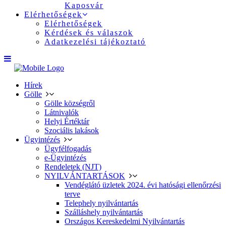
Kaposvár
Elérhetőségek
Elérhetőségek
Kérdések és válaszok
Adatkezelési tájékoztató
Hírek
Gölle
Gölle községről
Látnivalók
Helyi Értéktár
Szociális lakások
Ügyintézés
Ügyfélfogadás
e-Ügyintézés
Rendeletek (NJT)
NYILVÁNTARTÁSOK
Vendéglátó üzletek 2024. évi hatósági ellenőrzési
terve
Telephely nyilvántartás
Szálláshely nyilvántartás
Országos Kereskedelmi Nyilvántartás