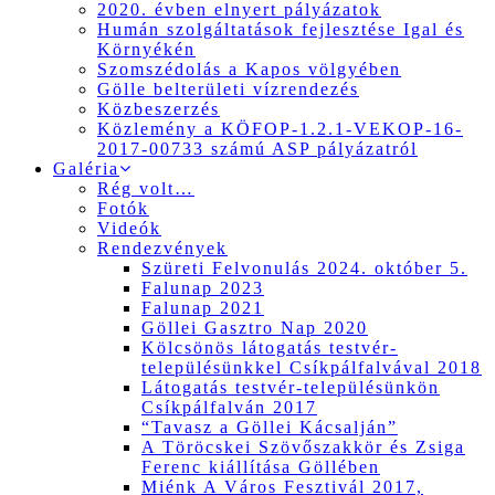
2020. évben elnyert pályázatok
Humán szolgáltatások fejlesztése Igal és
Környékén
Szomszédolás a Kapos völgyében
Gölle belterületi vízrendezés
Közbeszerzés
Közlemény a KÖFOP-1.2.1-VEKOP-16-
2017-00733 számú ASP pályázatról
Galéria
Rég volt…
Fotók
Videók
Rendezvények
Szüreti Felvonulás 2024. október 5.
Falunap 2023
Falunap 2021
Göllei Gasztro Nap 2020
Kölcsönös látogatás testvér-
településünkkel Csíkpálfalvával 2018
Látogatás testvér-településünkön
Csíkpálfalván 2017
“Tavasz a Göllei Kácsalján”
A Töröcskei Szövőszakkör és Zsiga
Ferenc kiállítása Göllében
Miénk A Város Fesztivál 2017,