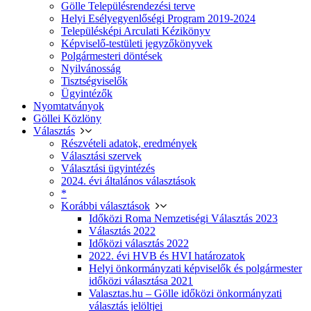
Gölle Településrendezési terve
Helyi Esélyegyenlőségi Program 2019-2024
Településképi Arculati Kézikönyv
Képviselő-testületi jegyzőkönyvek
Polgármesteri döntések
Nyilvánosság
Tisztségviselők
Ügyintézők
Nyomtatványok
Göllei Közlöny
Választás
Részvételi adatok, eredmények
Választási szervek
Választási ügyintézés
2024. évi általános választások
*
Korábbi választások
Időközi Roma Nemzetiségi Választás 2023
Választás 2022
Időközi választás 2022
2022. évi HVB és HVI határozatok
Helyi önkormányzati képviselők és polgármester
időközi választása 2021
Valasztas.hu – Gölle időközi önkormányzati
választás jelöltjei