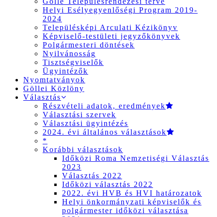
Gölle Településrendezési terve
Helyi Esélyegyenlőségi Program 2019-
2024
Településképi Arculati Kézikönyv
Képviselő-testületi jegyzőkönyvek
Polgármesteri döntések
Nyilvánosság
Tisztségviselők
Ügyintézők
Nyomtatványok
Göllei Közlöny
Választás
Részvételi adatok, eredmények
Választási szervek
Választási ügyintézés
2024. évi általános választások
*
Korábbi választások
Időközi Roma Nemzetiségi Választás
2023
Választás 2022
Időközi választás 2022
2022. évi HVB és HVI határozatok
Helyi önkormányzati képviselők és
polgármester időközi választása