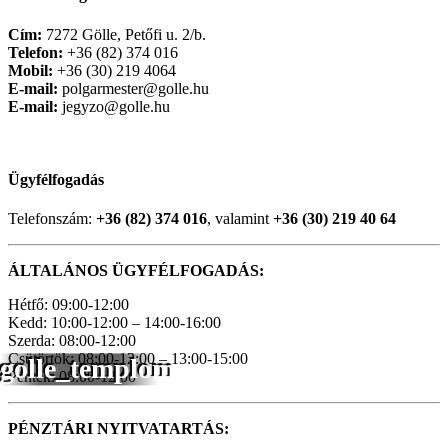
Cím:
7272 Gölle, Petőfi u. 2/b.
Telefon:
+36 (82) 374 016
Mobil:
+36 (30) 219 4064
E-mail:
polgarmester@golle.hu
E-mail:
jegyzo@golle.hu
Ügyfélfogadás
Telefonszám:
+36 (82) 374 016
, valamint
+36 (30) 219 40 64
ÁLTALÁNOS ÜGYFÉLFOGADÁS:
Hétfő: 09:00-12:00
Kedd: 10:00-12:00 – 14:00-16:00
Szerda: 08:00-12:00
Csütörtök: 08:00-12:00 – 13:00-15:00
golle_templom
Péntek: 08:00-12:00
PÉNZTÁRI NYITVATARTÁS: