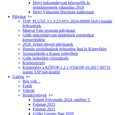
Helyi önkormányzati képviselők és
polgármesterek választása 2019
Helyi Választási Bizottság határozatai
Pályázat
TOP_PLUSZ-3.1.3-23-SO1-2024-00006 Helyi humán
fejlesztések
Magyar Falu program pályázatai
Gölle önkormányzati épületének energetikai
korszerűsítése
2020. évben elnyert pályázatok
Humán szolgáltatások fejlesztése Igal és Környékén
Szomszédolás a Kapos völgyében
Gölle belterületi vízrendezés
Közbeszerzés
Közlemény a KÖFOP-1.2.1-VEKOP-16-2017-00733
számú ASP pályázatról
Galéria
Rég volt…
Fotók
Videók
Rendezvények
Szüreti Felvonulás 2024. október 5.
Falunap 2023
Falunap 2021
Göllei Gasztro Nap 2020