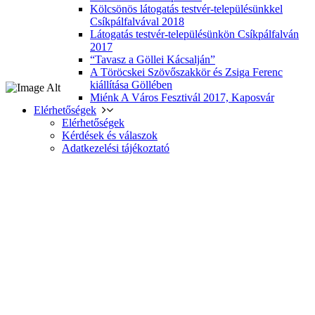
Kölcsönös látogatás testvér-településünkkel
Csíkpálfalvával 2018
Látogatás testvér-településünkön Csíkpálfalván
2017
“Tavasz a Göllei Kácsalján”
A Töröcskei Szövőszakkör és Zsiga Ferenc
kiállítása Göllében
Miénk A Város Fesztivál 2017, Kaposvár
Elérhetőségek
Elérhetőségek
Kérdések és válaszok
Adatkezelési tájékoztató