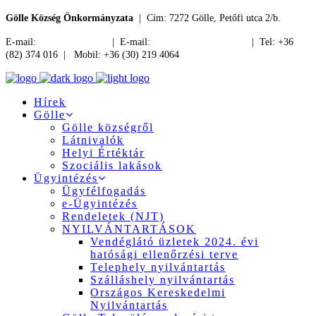
Gölle Község Önkormányzata
| Cím: 7272 Gölle, Petőfi utca 2/b.
E-mail:
jegyzo@golle.hu
| E-mail:
polgarmester@golle.hu
| Tel: +36
(82) 374 016 | Mobil: +36 (30) 219 4064
Hírek
Gölle
Gölle községről
Látnivalók
Helyi Értéktár
Szociális lakások
Ügyintézés
Ügyfélfogadás
e-Ügyintézés
Rendeletek (NJT)
NYILVÁNTARTÁSOK
Vendéglátó üzletek 2024. évi
hatósági ellenőrzési terve
Telephely nyilvántartás
Szálláshely nyilvántartás
Országos Kereskedelmi
Nyilvántartás