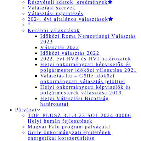
Részvételi adatok, eredmények
Választási szervek
Választási ügyintézés
2024. évi általános választások
*
Korábbi választások
Időközi Roma Nemzetiségi Választás
2023
Választás 2022
Időközi választás 2022
2022. évi HVB és HVI határozatok
Helyi önkormányzati képviselők és
polgármester időközi választása 2021
Valasztas.hu – Gölle időközi
önkormányzati választás jelöltjei
Helyi önkormányzati képviselők és
polgármesterek választása 2019
Helyi Választási Bizottság
határozatai
Pályázat
TOP_PLUSZ-3.1.3-23-SO1-2024-00006
Helyi humán fejlesztések
Magyar Falu program pályázatai
Gölle önkormányzati épületének
energetikai korszerűsítése