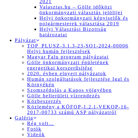
2021
Valasztas.hu – Gölle időközi
önkormányzati választás jelöltjei
Helyi önkormányzati képviselők és
polgármesterek választása 2019
Helyi Választási Bizottság
határozatai
Pályázat
TOP_PLUSZ-3.1.3-23-SO1-2024-00006
Helyi humán fejlesztések
Magyar Falu program pályázatai
Gölle önkormányzati épületének
energetikai korszerűsítése
2020. évben elnyert pályázatok
Humán szolgáltatások fejlesztése Igal és
Környékén
Szomszédolás a Kapos völgyében
Gölle belterületi vízrendezés
Közbeszerzés
Közlemény a KÖFOP-1.2.1-VEKOP-16-
2017-00733 számú ASP pályázatról
Galéria
Rég volt…
Fotók
Videók