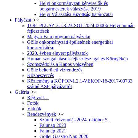
Helyi önkormányzati képviselők és
polgármesterek választása 2019
Helyi Választási Bizottság határozatai
Pályázat
TOP_PLUSZ-3.1.3-23-SO1-2024-00006 Helyi humán
fejlesztések
Magyar Falu program pályázatai
Gölle önkormányzati épületének energetikai
korszerűsítése
2020. évben elnyert pályázatok
Humán szolgáltatások fejlesztése Igal és Környékén
Szomszédolás a Kapos völgyében
Gölle belterületi vízrendezés
Közbeszerzés
Közlemény a KÖFOP-1.2.1-VEKOP-16-2017-00733
számú ASP pályázatról
Galéria
Rég volt…
Fotók
Videók
Rendezvények
Szüreti Felvonulás 2024. október 5.
Falunap 2023
Falunap 2021
Göllei Gasztro Nap 2020