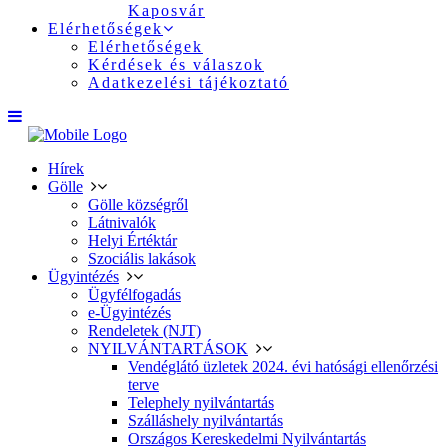
Kaposvár
Elérhetőségek
Elérhetőségek
Kérdések és válaszok
Adatkezelési tájékoztató
Hírek
Gölle
Gölle községről
Látnivalók
Helyi Értéktár
Szociális lakások
Ügyintézés
Ügyfélfogadás
e-Ügyintézés
Rendeletek (NJT)
NYILVÁNTARTÁSOK
Vendéglátó üzletek 2024. évi hatósági ellenőrzési
terve
Telephely nyilvántartás
Szálláshely nyilvántartás
Országos Kereskedelmi Nyilvántartás