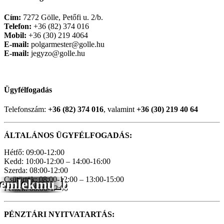
Cím:
7272 Gölle, Petőfi u. 2/b.
Telefon:
+36 (82) 374 016
Mobil:
+36 (30) 219 4064
E-mail:
polgarmester@golle.hu
E-mail:
jegyzo@golle.hu
Ügyfélfogadás
Telefonszám:
+36 (82) 374 016
, valamint
+36 (30) 219 40 64
ÁLTALÁNOS ÜGYFÉLFOGADÁS:
Hétfő: 09:00-12:00
Kedd: 10:00-12:00 – 14:00-16:00
Szerda: 08:00-12:00
Csütörtök: 08:00-12:00 – 13:00-15:00
emlekmu_b
Péntek: 08:00-12:00
PÉNZTÁRI NYITVATARTÁS: