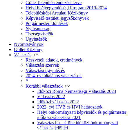
Gölle Településrendezési terve
Helyi Esélyegyenlőségi Program 2019-2024
Településképi Arculati Kézikönyv
Képviselő-testületi jegyzőkönyvek
Polgármesteri döntések
Nyilvánosság
Tisztségviselők
Ügyintézők
Nyomtatványok
Göllei Közlöny
Választás
Részvételi adatok, eredmények
Választási szervek
Választási ügyintézés
2024. évi általános választások
*
Korábbi választások
Időközi Roma Nemzetiségi Választás 2023
Választás 2022
Időközi választás 2022
2022. évi HVB és HVI határozatok
Helyi önkormányzati képviselők és polgármester
időközi választása 2021
Valasztas.hu – Gölle időközi önkormányzati
választás jelöltjei