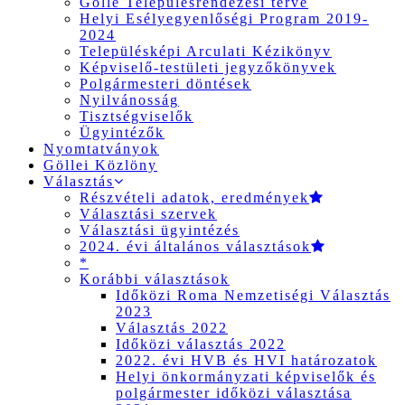
Gölle Településrendezési terve
Helyi Esélyegyenlőségi Program 2019-
2024
Településképi Arculati Kézikönyv
Képviselő-testületi jegyzőkönyvek
Polgármesteri döntések
Nyilvánosság
Tisztségviselők
Ügyintézők
Nyomtatványok
Göllei Közlöny
Választás
Részvételi adatok, eredmények
Választási szervek
Választási ügyintézés
2024. évi általános választások
*
Korábbi választások
Időközi Roma Nemzetiségi Választás
2023
Választás 2022
Időközi választás 2022
2022. évi HVB és HVI határozatok
Helyi önkormányzati képviselők és
polgármester időközi választása