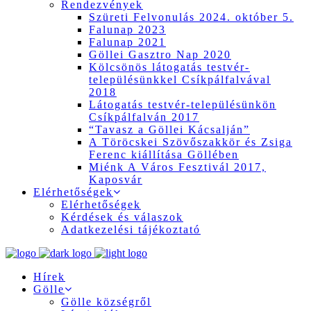
Rendezvények
Szüreti Felvonulás 2024. október 5.
Falunap 2023
Falunap 2021
Göllei Gasztro Nap 2020
Kölcsönös látogatás testvér-
településünkkel Csíkpálfalvával
2018
Látogatás testvér-településünkön
Csíkpálfalván 2017
“Tavasz a Göllei Kácsalján”
A Töröcskei Szövőszakkör és Zsiga
Ferenc kiállítása Göllében
Miénk A Város Fesztivál 2017,
Kaposvár
Elérhetőségek
Elérhetőségek
Kérdések és válaszok
Adatkezelési tájékoztató
Hírek
Gölle
Gölle községről