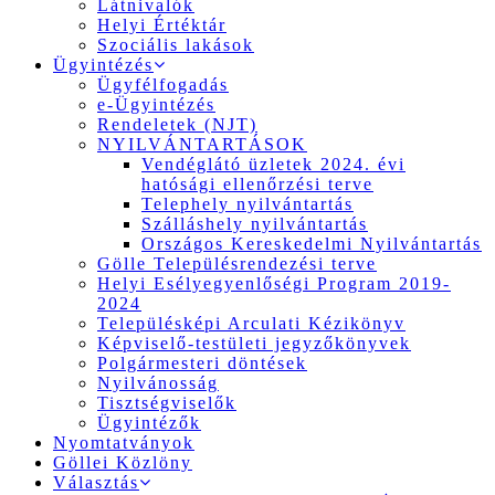
Látnivalók
Helyi Értéktár
Szociális lakások
Ügyintézés
Ügyfélfogadás
e-Ügyintézés
Rendeletek (NJT)
NYILVÁNTARTÁSOK
Vendéglátó üzletek 2024. évi
hatósági ellenőrzési terve
Telephely nyilvántartás
Szálláshely nyilvántartás
Országos Kereskedelmi Nyilvántartás
Gölle Településrendezési terve
Helyi Esélyegyenlőségi Program 2019-
2024
Településképi Arculati Kézikönyv
Képviselő-testületi jegyzőkönyvek
Polgármesteri döntések
Nyilvánosság
Tisztségviselők
Ügyintézők
Nyomtatványok
Göllei Közlöny
Választás