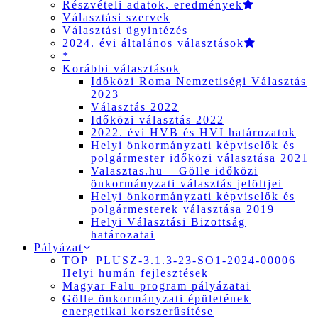
Részvételi adatok, eredmények
Választási szervek
Választási ügyintézés
2024. évi általános választások
*
Korábbi választások
Időközi Roma Nemzetiségi Választás
2023
Választás 2022
Időközi választás 2022
2022. évi HVB és HVI határozatok
Helyi önkormányzati képviselők és
polgármester időközi választása 2021
Valasztas.hu – Gölle időközi
önkormányzati választás jelöltjei
Helyi önkormányzati képviselők és
polgármesterek választása 2019
Helyi Választási Bizottság
határozatai
Pályázat
TOP_PLUSZ-3.1.3-23-SO1-2024-00006
Helyi humán fejlesztések
Magyar Falu program pályázatai
Gölle önkormányzati épületének
energetikai korszerűsítése