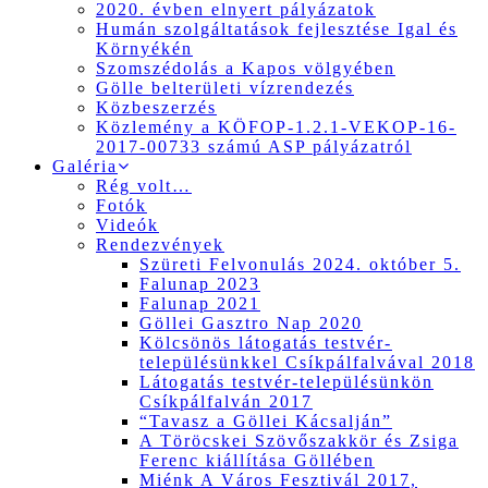
2020. évben elnyert pályázatok
Humán szolgáltatások fejlesztése Igal és
Környékén
Szomszédolás a Kapos völgyében
Gölle belterületi vízrendezés
Közbeszerzés
Közlemény a KÖFOP-1.2.1-VEKOP-16-
2017-00733 számú ASP pályázatról
Galéria
Rég volt…
Fotók
Videók
Rendezvények
Szüreti Felvonulás 2024. október 5.
Falunap 2023
Falunap 2021
Göllei Gasztro Nap 2020
Kölcsönös látogatás testvér-
településünkkel Csíkpálfalvával 2018
Látogatás testvér-településünkön
Csíkpálfalván 2017
“Tavasz a Göllei Kácsalján”
A Töröcskei Szövőszakkör és Zsiga
Ferenc kiállítása Göllében
Miénk A Város Fesztivál 2017,