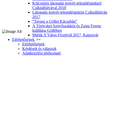
Kölcsönös látogatás testvér-településünkkel
Csíkpálfalvával 2018
Látogatás testvér-településünkön Csíkpálfalván
2017
“Tavasz a Göllei Kácsalján”
A Töröcskei Szövőszakkör és Zsiga Ferenc
kiállítása Göllében
Miénk A Város Fesztivál 2017, Kaposvár
Elérhetőségek
Elérhetőségek
Kérdések és válaszok
Adatkezelési tájékoztató