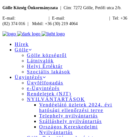
Gölle Község Önkormányzata
| Cím: 7272 Gölle, Petőfi utca 2/b.
E-mail:
jegyzo@golle.hu
| E-mail:
polgarmester@golle.hu
| Tel: +36
(82) 374 016 | Mobil: +36 (30) 219 4064
Hírek
Gölle
Gölle községről
Látnivalók
Helyi Értéktár
Szociális lakások
Ügyintézés
Ügyfélfogadás
e-Ügyintézés
Rendeletek (NJT)
NYILVÁNTARTÁSOK
Vendéglátó üzletek 2024. évi
hatósági ellenőrzési terve
Telephely nyilvántartás
Szálláshely nyilvántartás
Országos Kereskedelmi
Nyilvántartás