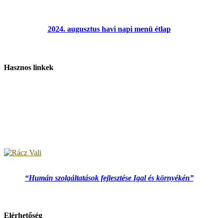
2024. augusztus havi napi menü étlap
Hasznos linkek
“Humán szolgáltatások fejlesztése Igal és környékén”
Elérhetőség