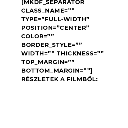
[MKDF_SEPARATOR
CLASS_NAME=””
TYPE=”FULL-WIDTH”
POSITION=”CENTER”
COLOR=””
BORDER_STYLE=””
WIDTH=”” THICKNESS=””
TOP_MARGIN=””
BOTTOM_MARGIN=””]
RÉSZLETEK A FILMBŐL: