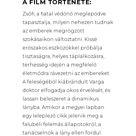
A FILM TÖRTÉNETE:
Zsófi, a fiatal védőnő meglepődve
tapasztalja, milyen nehezen tudnak
az emberek megrögzött
szokásaikon változtatni. Kissé
erőszakos eszközökkel próbálja
tisztaságra, helyes táplálkozásra,
terhesség idején a megfelelő
életmódra rávezetni az embereket.
A feleségéből kiábrándult Varga
doktor elfogadja okos érvelését, és
lassan beleszeret a dinamikus
lányba. Amikor a megyei lapban
egy leleplező cikk jelenik meg a
falubéli felemás állapotokról, a
tanácselnök a lány ellen fordul.