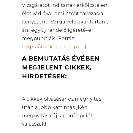
Vizsgálatot indítanak erkölcstelen
élet vádjával, ami Zsófit távozásra
kényszeríti. Varga vele akar tartani,
ám egy új rendelő ígéretével
megpuhítják. (Forrás:
https://kritikustomeg.org
)
A BEMUTATÁS ÉVÉBEN
MEGJELENT CIKKEK,
HIRDETÉSEK:
A cikkek olvasásához megnyitás
után a jobb kattintás „Kép
megnyitása új lapon” opciót
válasszák!