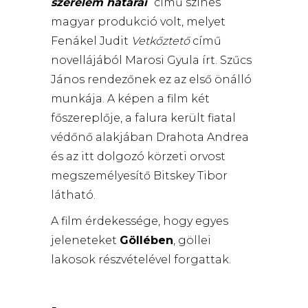
szerelem határai
” című színes
magyar produkció volt, melyet
Fenákel Judit
Vetkőztető
című
novellájából Marosi Gyula írt. Szűcs
János rendezőnek ez az első önálló
munkája. A képen a film két
főszereplője, a falura került fiatal
védőnő alakjában Drahota Andrea
és az itt dolgozó körzeti orvost
megszemélyesítő Bitskey Tibor
látható.
A film érdekessége, hogy egyes
jeleneteket
Göllében
, göllei
lakosok részvételével forgattak.