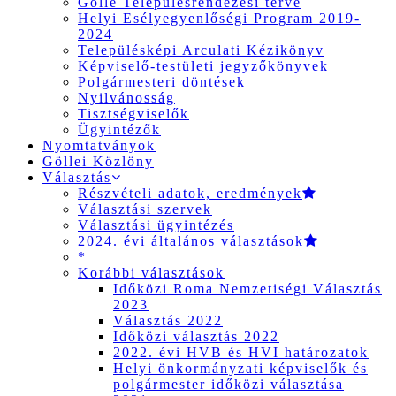
Gölle Településrendezési terve
Helyi Esélyegyenlőségi Program 2019-
2024
Településképi Arculati Kézikönyv
Képviselő-testületi jegyzőkönyvek
Polgármesteri döntések
Nyilvánosság
Tisztségviselők
Ügyintézők
Nyomtatványok
Göllei Közlöny
Választás
Részvételi adatok, eredmények
Választási szervek
Választási ügyintézés
2024. évi általános választások
*
Korábbi választások
Időközi Roma Nemzetiségi Választás
2023
Választás 2022
Időközi választás 2022
2022. évi HVB és HVI határozatok
Helyi önkormányzati képviselők és
polgármester időközi választása