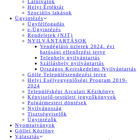
Látnivalók
Helyi Értéktár
Szociális lakások
Ügyintézés
Ügyfélfogadás
e-Ügyintézés
Rendeletek (NJT)
NYILVÁNTARTÁSOK
Vendéglátó üzletek 2024. évi
hatósági ellenőrzési terve
Telephely nyilvántartás
Szálláshely nyilvántartás
Országos Kereskedelmi Nyilvántartás
Gölle Településrendezési terve
Helyi Esélyegyenlőségi Program 2019-
2024
Településképi Arculati Kézikönyv
Képviselő-testületi jegyzőkönyvek
Polgármesteri döntések
Nyilvánosság
Tisztségviselők
Ügyintézők
Nyomtatványok
Göllei Közlöny
Választás