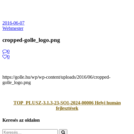
2016-06-07
Webmester
cropped-golle_logo.png
0
0
https://golle.hu/wp/wp-content/uploads/2016/06/cropped-
golle_logo.png
TOP_PLUSZ-3.1.3-23-SO1-2024-00006 Helyi humán
fejlesztések
Keresés az oldalon
Search