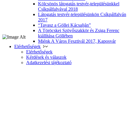
Kölcsönös látogatás testvér-településünkkel
Csíkpálfalvával 2018
Látogatás testvér-településünkön Csíkpálfalván
2017
“Tavasz a Göllei Kácsalján”
A Töröcskei Szövőszakkör és Zsiga Ferenc
kiállítása Göllében
Miénk A Város Fesztivál 2017, Kaposvár
Elérhetőségek
Elérhetőségek
Kérdések és válaszok
Adatkezelési tájékoztató