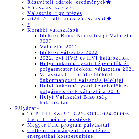
Részvételi adatok, eredmények
Választási szervek
Választási ügyintézés
2024. évi általános választások
*
Korábbi választások
Időközi Roma Nemzetiségi Választás
2023
Választás 2022
Időközi választás 2022
2022. évi HVB és HVI határozatok
Helyi önkormányzati képviselők és
polgármester időközi választása 2021
Valasztas.hu – Gölle időközi
önkormányzati választás jelöltjei
Helyi önkormányzati képviselők és
polgármesterek választása 2019
Helyi Választási Bizottság
határozatai
Pályázat
TOP_PLUSZ-3.1.3-23-SO1-2024-00006
Helyi humán fejlesztések
Magyar Falu program pályázatai
Gölle önkormányzati épületének
energetikai korszerűsítése