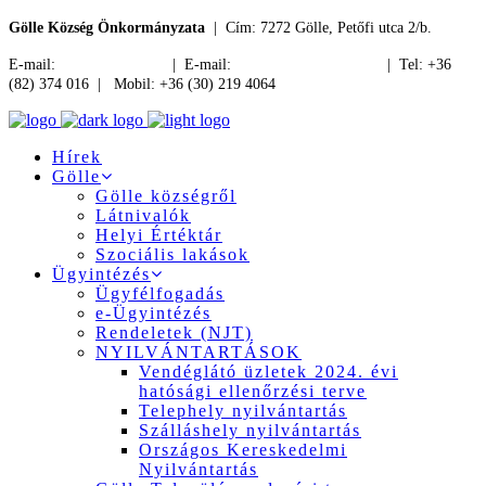
Gölle Község Önkormányzata
| Cím: 7272 Gölle, Petőfi utca 2/b.
E-mail:
jegyzo@golle.hu
| E-mail:
polgarmester@golle.hu
| Tel: +36
(82) 374 016 | Mobil: +36 (30) 219 4064
Hírek
Gölle
Gölle községről
Látnivalók
Helyi Értéktár
Szociális lakások
Ügyintézés
Ügyfélfogadás
e-Ügyintézés
Rendeletek (NJT)
NYILVÁNTARTÁSOK
Vendéglátó üzletek 2024. évi
hatósági ellenőrzési terve
Telephely nyilvántartás
Szálláshely nyilvántartás
Országos Kereskedelmi
Nyilvántartás