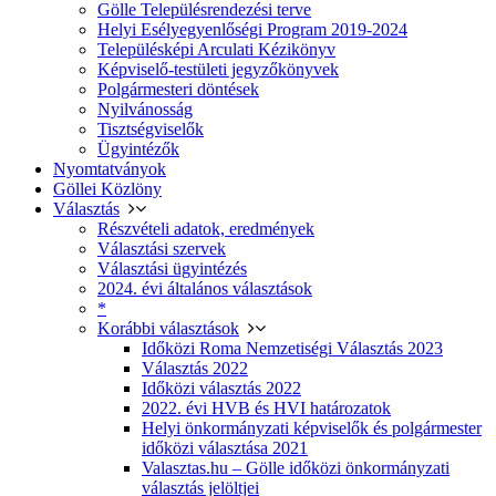
Gölle Településrendezési terve
Helyi Esélyegyenlőségi Program 2019-2024
Településképi Arculati Kézikönyv
Képviselő-testületi jegyzőkönyvek
Polgármesteri döntések
Nyilvánosság
Tisztségviselők
Ügyintézők
Nyomtatványok
Göllei Közlöny
Választás
Részvételi adatok, eredmények
Választási szervek
Választási ügyintézés
2024. évi általános választások
*
Korábbi választások
Időközi Roma Nemzetiségi Választás 2023
Választás 2022
Időközi választás 2022
2022. évi HVB és HVI határozatok
Helyi önkormányzati képviselők és polgármester
időközi választása 2021
Valasztas.hu – Gölle időközi önkormányzati
választás jelöltjei