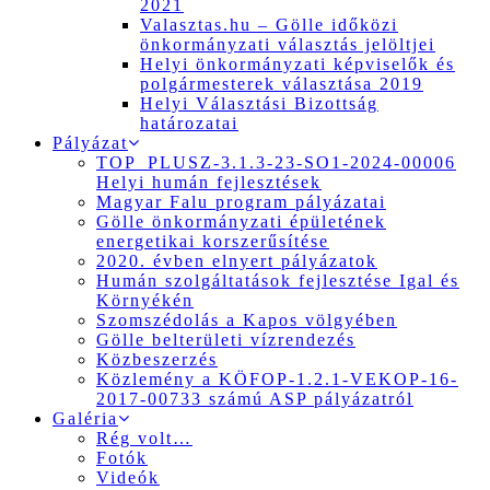
2021
Valasztas.hu – Gölle időközi
önkormányzati választás jelöltjei
Helyi önkormányzati képviselők és
polgármesterek választása 2019
Helyi Választási Bizottság
határozatai
Pályázat
TOP_PLUSZ-3.1.3-23-SO1-2024-00006
Helyi humán fejlesztések
Magyar Falu program pályázatai
Gölle önkormányzati épületének
energetikai korszerűsítése
2020. évben elnyert pályázatok
Humán szolgáltatások fejlesztése Igal és
Környékén
Szomszédolás a Kapos völgyében
Gölle belterületi vízrendezés
Közbeszerzés
Közlemény a KÖFOP-1.2.1-VEKOP-16-
2017-00733 számú ASP pályázatról
Galéria
Rég volt…
Fotók
Videók