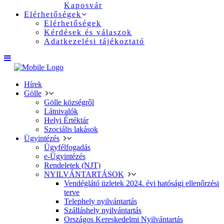
Kaposvár
Elérhetőségek
Elérhetőségek
Kérdések és válaszok
Adatkezelési tájékoztató
Hírek
Gölle
Gölle községről
Látnivalók
Helyi Értéktár
Szociális lakások
Ügyintézés
Ügyfélfogadás
e-Ügyintézés
Rendeletek (NJT)
NYILVÁNTARTÁSOK
Vendéglátó üzletek 2024. évi hatósági ellenőrzési
terve
Telephely nyilvántartás
Szálláshely nyilvántartás
Országos Kereskedelmi Nyilvántartás