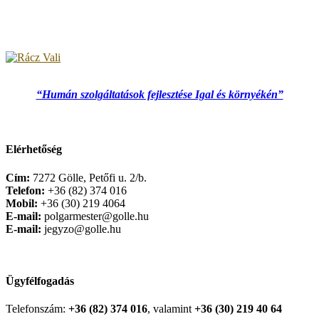
“Humán szolgáltatások fejlesztése Igal és környékén”
Elérhetőség
Cím:
7272 Gölle, Petőfi u. 2/b.
Telefon:
+36 (82) 374 016
Mobil:
+36 (30) 219 4064
E-mail:
polgarmester@golle.hu
E-mail:
jegyzo@golle.hu
Ügyfélfogadás
Telefonszám:
+36 (82) 374 016
, valamint
+36 (30) 219 40 64