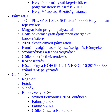
Helyi önkormányzati képviselők és
polgármesterek választása 2019
Helyi Választási Bizottság határozatai
Pályázat
TOP_PLUSZ-3.1.3-23-SO1-2024-00006 Helyi humán
fejlesztések
Magyar Falu program pályázatai
Gölle önkormányzati épületének energetikai
korszerűsítése
2020. évben elnyert pályázatok
Humán szolgáltatások fejlesztése Igal és Környékén
Szomszédolás a Kapos völgyében
Gölle belterületi vízrendezés
Közbeszerzés
Közlemény a KÖFOP-1.2.1-VEKOP-16-2017-00733
számú ASP pályázatról
Galéria
Rég volt…
Fotók
Videók
Rendezvények
Szüreti Felvonulás 2024. október 5.
Falunap 2023
Falunap 2021
Göllei Gasztro Nap 2020