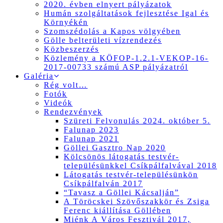
2020. évben elnyert pályázatok
Humán szolgáltatások fejlesztése Igal és
Környékén
Szomszédolás a Kapos völgyében
Gölle belterületi vízrendezés
Közbeszerzés
Közlemény a KÖFOP-1.2.1-VEKOP-16-
2017-00733 számú ASP pályázatról
Galéria
Rég volt…
Fotók
Videók
Rendezvények
Szüreti Felvonulás 2024. október 5.
Falunap 2023
Falunap 2021
Göllei Gasztro Nap 2020
Kölcsönös látogatás testvér-
településünkkel Csíkpálfalvával 2018
Látogatás testvér-településünkön
Csíkpálfalván 2017
“Tavasz a Göllei Kácsalján”
A Töröcskei Szövőszakkör és Zsiga
Ferenc kiállítása Göllében
Miénk A Város Fesztivál 2017,