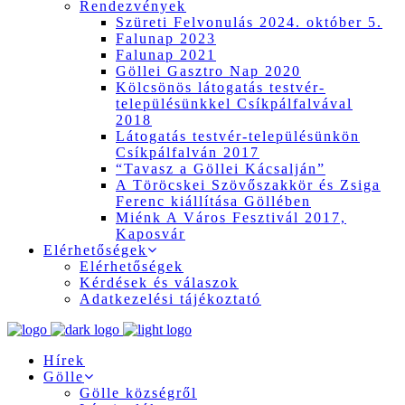
Rendezvények
Szüreti Felvonulás 2024. október 5.
Falunap 2023
Falunap 2021
Göllei Gasztro Nap 2020
Kölcsönös látogatás testvér-
településünkkel Csíkpálfalvával
2018
Látogatás testvér-településünkön
Csíkpálfalván 2017
“Tavasz a Göllei Kácsalján”
A Töröcskei Szövőszakkör és Zsiga
Ferenc kiállítása Göllében
Miénk A Város Fesztivál 2017,
Kaposvár
Elérhetőségek
Elérhetőségek
Kérdések és válaszok
Adatkezelési tájékoztató
Hírek
Gölle
Gölle községről