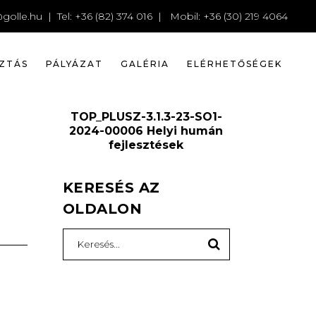
11.JPG
golle.hu
| Tel: +36 (82) 374 016 | Mobil: +36 (30) 219 4064
ZTÁS
PÁLYÁZAT
GALÉRIA
ELÉRHETŐSÉGEK
TOP_PLUSZ-3.1.3-23-SO1-
2024-00006 Helyi humán
fejlesztések
KERESÉS AZ
OLDALON
Search
for: