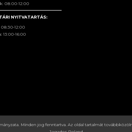
k: 08:00-12:00
TÁRI NYITVATARTÁS:
 08:30-12:00
: 13:00-16:00
zata. Minden jog fenntartva. Az oldal tartalmát továbbközölni c
Jagados Roland