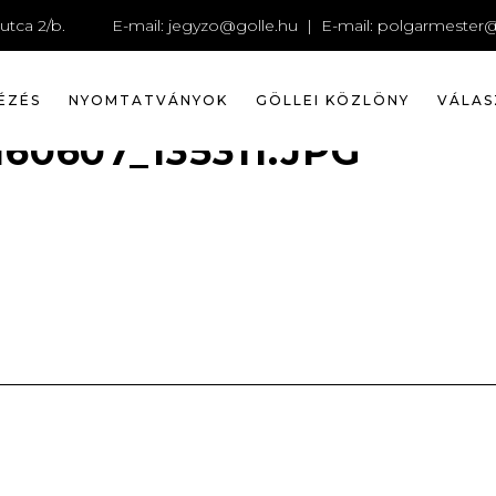
0607_1353
utca 2/b.
E-mail:
jegyzo@golle.hu
| E-mail:
polgarmester@
ÉZÉS
NYOMTATVÁNYOK
GÖLLEI KÖZLÖNY
VÁLAS
0607_135311.JPG