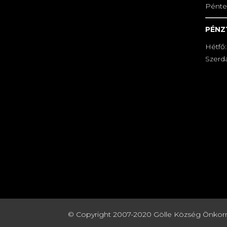
Pénte
PÉNZ
Hétfő:
Szerda
© Copyright 2007-2020 Gölle Község Önkormány