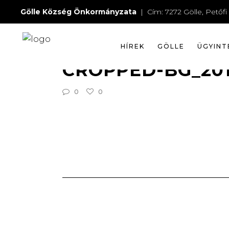
BG_2016
Gölle Község Önkormányzata
| Cím: 7272 Gölle, Petőfi 
HÍREK
GÖLLE
ÜGYINT
2016-06-07
WEBMESTER
CROPPED-BG_2016
0
0