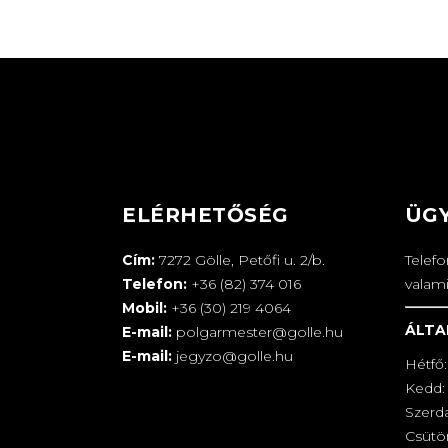
ELÉRHETŐSÉG
ÜG
Cím:
7272 Gölle, Petőfi u. 2/b.
Telef
Telefon:
+36 (82) 374 016
valam
Mobil:
+36 (30) 219 4064
ÁLTA
E-mail:
polgarmester@golle.hu
E-mail:
jegyzo@golle.hu
Hétfő:
Kedd: 
Szerd
Csütör