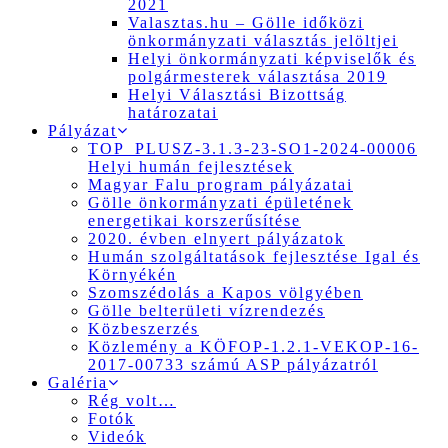
2021
Valasztas.hu – Gölle időközi
önkormányzati választás jelöltjei
Helyi önkormányzati képviselők és
polgármesterek választása 2019
Helyi Választási Bizottság
határozatai
Pályázat
TOP_PLUSZ-3.1.3-23-SO1-2024-00006
Helyi humán fejlesztések
Magyar Falu program pályázatai
Gölle önkormányzati épületének
energetikai korszerűsítése
2020. évben elnyert pályázatok
Humán szolgáltatások fejlesztése Igal és
Környékén
Szomszédolás a Kapos völgyében
Gölle belterületi vízrendezés
Közbeszerzés
Közlemény a KÖFOP-1.2.1-VEKOP-16-
2017-00733 számú ASP pályázatról
Galéria
Rég volt…
Fotók
Videók