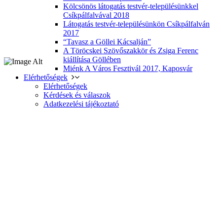
Kölcsönös látogatás testvér-településünkkel
Csíkpálfalvával 2018
Látogatás testvér-településünkön Csíkpálfalván
2017
“Tavasz a Göllei Kácsalján”
A Töröcskei Szövőszakkör és Zsiga Ferenc
kiállítása Göllében
Miénk A Város Fesztivál 2017, Kaposvár
Elérhetőségek
Elérhetőségek
Kérdések és válaszok
Adatkezelési tájékoztató