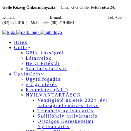
Gölle Község Önkormányzata
| Cím: 7272 Gölle, Petőfi utca 2/b.
E-mail:
jegyzo@golle.hu
| E-mail:
polgarmester@golle.hu
| Tel: +36
(82) 374 016 | Mobil: +36 (30) 219 4064
Hírek
Gölle
Gölle községről
Látnivalók
Helyi Értéktár
Szociális lakások
Ügyintézés
Ügyfélfogadás
e-Ügyintézés
Rendeletek (NJT)
NYILVÁNTARTÁSOK
Vendéglátó üzletek 2024. évi
hatósági ellenőrzési terve
Telephely nyilvántartás
Szálláshely nyilvántartás
Országos Kereskedelmi
Nyilvántartás