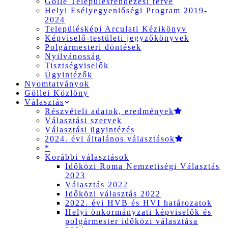
Gölle Településrendezési terve
Helyi Esélyegyenlőségi Program 2019-
2024
Településképi Arculati Kézikönyv
Képviselő-testületi jegyzőkönyvek
Polgármesteri döntések
Nyilvánosság
Tisztségviselők
Ügyintézők
Nyomtatványok
Göllei Közlöny
Választás
Részvételi adatok, eredmények
Választási szervek
Választási ügyintézés
2024. évi általános választások
*
Korábbi választások
Időközi Roma Nemzetiségi Választás
2023
Választás 2022
Időközi választás 2022
2022. évi HVB és HVI határozatok
Helyi önkormányzati képviselők és
polgármester időközi választása