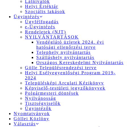
Látnivalók
Helyi Értéktár
Szociális lakások
Ügyintézés
Ügyfélfogadás
e-Ügyintézés
Rendeletek (NJT)
NYILVÁNTARTÁSOK
Vendéglátó üzletek 2024. évi
hatósági ellenőrzési terve
Telephely nyilvántartás
Szálláshely nyilvántartás
Országos Kereskedelmi Nyilvántartás
Gölle Településrendezési terve
Helyi Esélyegyenlőségi Program 2019-
2024
Településképi Arculati Kézikönyv
Képviselő-testületi jegyzőkönyvek
Polgármesteri döntések
Nyilvánosság
Tisztségviselők
Ügyintézők
Nyomtatványok
Göllei Közlöny
Választás