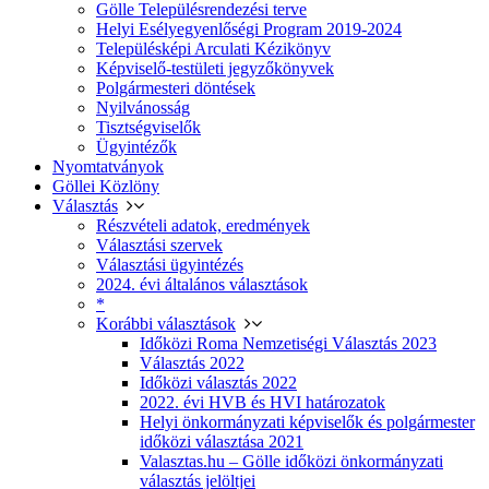
Gölle Településrendezési terve
Helyi Esélyegyenlőségi Program 2019-2024
Településképi Arculati Kézikönyv
Képviselő-testületi jegyzőkönyvek
Polgármesteri döntések
Nyilvánosság
Tisztségviselők
Ügyintézők
Nyomtatványok
Göllei Közlöny
Választás
Részvételi adatok, eredmények
Választási szervek
Választási ügyintézés
2024. évi általános választások
*
Korábbi választások
Időközi Roma Nemzetiségi Választás 2023
Választás 2022
Időközi választás 2022
2022. évi HVB és HVI határozatok
Helyi önkormányzati képviselők és polgármester
időközi választása 2021
Valasztas.hu – Gölle időközi önkormányzati
választás jelöltjei