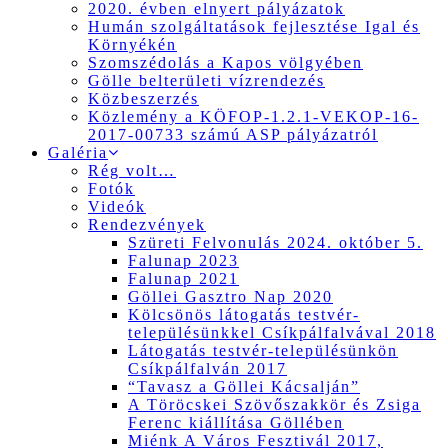
2020. évben elnyert pályázatok
Humán szolgáltatások fejlesztése Igal és
Környékén
Szomszédolás a Kapos völgyében
Gölle belterületi vízrendezés
Közbeszerzés
Közlemény a KÖFOP-1.2.1-VEKOP-16-
2017-00733 számú ASP pályázatról
Galéria
Rég volt…
Fotók
Videók
Rendezvények
Szüreti Felvonulás 2024. október 5.
Falunap 2023
Falunap 2021
Göllei Gasztro Nap 2020
Kölcsönös látogatás testvér-
településünkkel Csíkpálfalvával 2018
Látogatás testvér-településünkön
Csíkpálfalván 2017
“Tavasz a Göllei Kácsalján”
A Töröcskei Szövőszakkör és Zsiga
Ferenc kiállítása Göllében
Miénk A Város Fesztivál 2017,