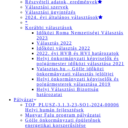
Részvételi adatok, eredmények
Választási szervek
Választási ügyintézés
2024. évi általános választások
*
Korábbi választások
Időközi Roma Nemzetiségi Választás
2023
Választás 2022
Időközi választás 2022
2022. évi HVB és HVI határozatok
Helyi önkormányzati képviselők és
polgármester időközi választása 2021
Valasztas.hu – Gölle időközi
önkormányzati választás jelöltjei
Helyi önkormányzati képviselők és
polgármesterek választása 2019
Helyi Választási Bizottság
határozatai
Pályázat
TOP_PLUSZ-3.1.3-23-SO1-2024-00006
Helyi humán fejlesztések
Magyar Falu program pályázatai
Gölle önkormányzati épületének
energetikai korszerűsítése