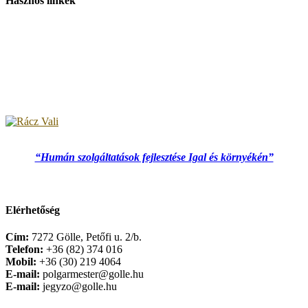
Hasznos linkek
“Humán szolgáltatások fejlesztése Igal és környékén”
Elérhetőség
Cím:
7272 Gölle, Petőfi u. 2/b.
Telefon:
+36 (82) 374 016
Mobil:
+36 (30) 219 4064
E-mail:
polgarmester@golle.hu
E-mail:
jegyzo@golle.hu