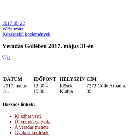
2017-05-22
Webmester
Közérdekű közlemények
Véradás Göllében 2017. május 31-én
0
DÁTUM
IDŐPONT
HELYSZÍN
CÍM
2017. május
12:30 –
Idősek
7272 Gölle Árpád u.
31.
15:30
Klubja
35.
Hasznos linkek:
Ki adhat vért?
Új véradó vagyok!
A véradás menete
Gyakori kérdések