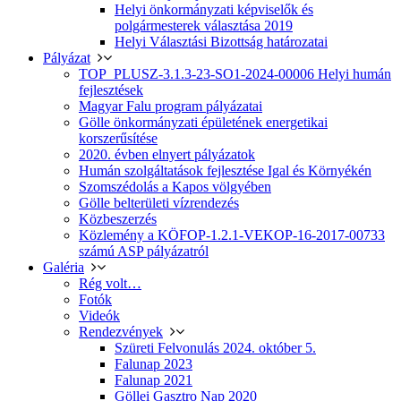
Helyi önkormányzati képviselők és
polgármesterek választása 2019
Helyi Választási Bizottság határozatai
Pályázat
TOP_PLUSZ-3.1.3-23-SO1-2024-00006 Helyi humán
fejlesztések
Magyar Falu program pályázatai
Gölle önkormányzati épületének energetikai
korszerűsítése
2020. évben elnyert pályázatok
Humán szolgáltatások fejlesztése Igal és Környékén
Szomszédolás a Kapos völgyében
Gölle belterületi vízrendezés
Közbeszerzés
Közlemény a KÖFOP-1.2.1-VEKOP-16-2017-00733
számú ASP pályázatról
Galéria
Rég volt…
Fotók
Videók
Rendezvények
Szüreti Felvonulás 2024. október 5.
Falunap 2023
Falunap 2021
Göllei Gasztro Nap 2020