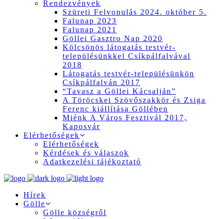
Rendezvények
Szüreti Felvonulás 2024. október 5.
Falunap 2023
Falunap 2021
Göllei Gasztro Nap 2020
Kölcsönös látogatás testvér-
településünkkel Csíkpálfalvával
2018
Látogatás testvér-településünkön
Csíkpálfalván 2017
“Tavasz a Göllei Kácsalján”
A Töröcskei Szövőszakkör és Zsiga
Ferenc kiállítása Göllében
Miénk A Város Fesztivál 2017,
Kaposvár
Elérhetőségek
Elérhetőségek
Kérdések és válaszok
Adatkezelési tájékoztató
Hírek
Gölle
Gölle községről