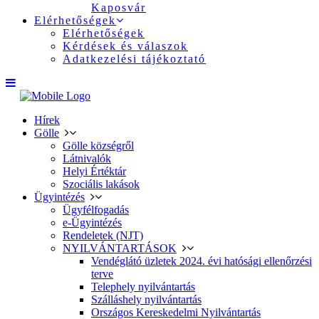
Kaposvár
Elérhetőségek
Elérhetőségek
Kérdések és válaszok
Adatkezelési tájékoztató
Hírek
Gölle
Gölle községről
Látnivalók
Helyi Értéktár
Szociális lakások
Ügyintézés
Ügyfélfogadás
e-Ügyintézés
Rendeletek (NJT)
NYILVÁNTARTÁSOK
Vendéglátó üzletek 2024. évi hatósági ellenőrzési
terve
Telephely nyilvántartás
Szálláshely nyilvántartás
Országos Kereskedelmi Nyilvántartás