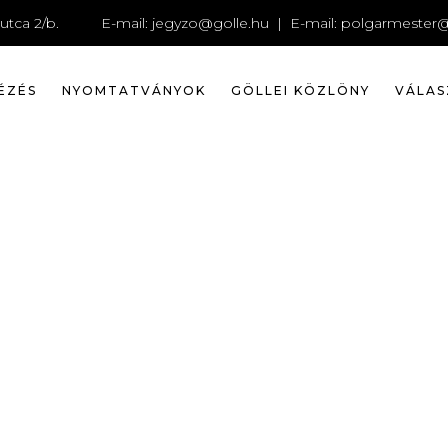
ASZNÁLÁS
utca 2/b.
E-mail:
jegyzo@golle.hu
| E-mail:
polgarmester@
ÉZÉS
NYOMTATVÁNYOK
GÖLLEI KÖZLÖNY
VÁLAS