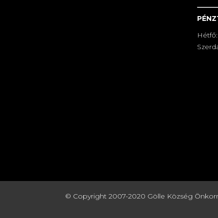
PÉNZ
Hétfő:
Szerda
© Copyright 2007-2020 Gölle Község Önkormány