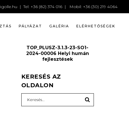
RÓL
golle.hu
| Tel: +36 (82) 374 016 | Mobil: +36 (30) 219 4064
ZTÁS
PÁLYÁZAT
GALÉRIA
ELÉRHETŐSÉGEK
TOP_PLUSZ-3.1.3-23-SO1-
2024-00006 Helyi humán
fejlesztések
KERESÉS AZ
OLDALON
Search
for: