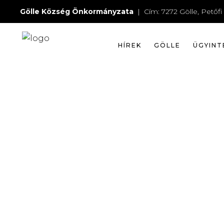
FELH
Gölle Község Önkormányzata
| Cím: 7272 Gölle, Petőfi 
HÍREK
GÖLLE
ÜGYINT