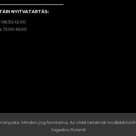
TÁRI NYITVATARTÁS:
 08:30-12:00
: 13:00-16:00
zata. Minden jog fenntartva. Az oldal tartalmát továbbközölni c
Jagados Roland