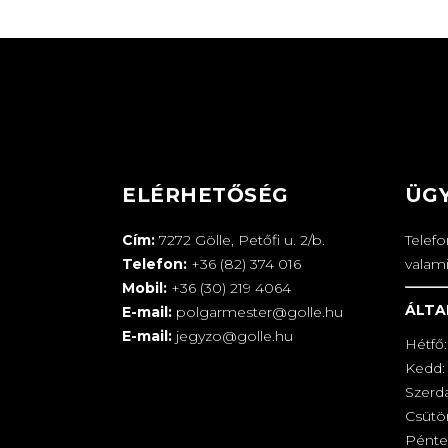
ELÉRHETŐSÉG
ÜG
Cím:
7272 Gölle, Petőfi u. 2/b.
Telef
Telefon:
+36 (82) 374 016
valam
Mobil:
+36 (30) 219 4064
ÁLTA
E-mail:
polgarmester@golle.hu
E-mail:
jegyzo@golle.hu
Hétfő:
Kedd: 
Szerd
Csütör
Pénte