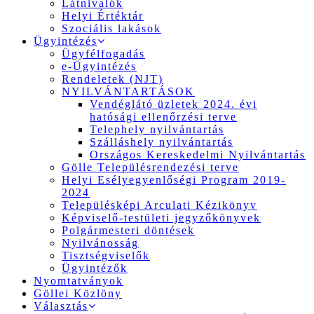
Látnivalók
Helyi Értéktár
Szociális lakások
Ügyintézés
Ügyfélfogadás
e-Ügyintézés
Rendeletek (NJT)
NYILVÁNTARTÁSOK
Vendéglátó üzletek 2024. évi
hatósági ellenőrzési terve
Telephely nyilvántartás
Szálláshely nyilvántartás
Országos Kereskedelmi Nyilvántartás
Gölle Településrendezési terve
Helyi Esélyegyenlőségi Program 2019-
2024
Településképi Arculati Kézikönyv
Képviselő-testületi jegyzőkönyvek
Polgármesteri döntések
Nyilvánosság
Tisztségviselők
Ügyintézők
Nyomtatványok
Göllei Közlöny
Választás