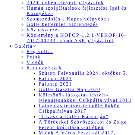
2020. évben elnyert pályázatok
Humán szolgáltatások fejlesztése Igal és
Környékén
Szomszédolás a Kapos völgyében
Gölle belterületi vízrendezés
Közbeszerzés
Közlemény a KÖFOP-1.2.1-VEKOP-16-
2017-00733 számú ASP pályázatról
Galéria
Rég volt…
Fotók
Videók
Rendezvények
Szüreti Felvonulás 2024. október 5.
Falunap 2023
Falunap 2021
Göllei Gasztro Nap 2020
Kölcsönös látogatás testvér-
településünkkel Csíkpálfalvával 2018
Látogatás testvér-településünkön
Csíkpálfalván 2017
“Tavasz a Göllei Kácsalján”
A Töröcskei Szövőszakkör és Zsiga
Ferenc kiállítása Göllében
Miénk A Város Fesztivál 2017,