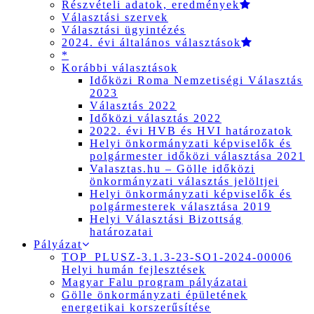
Részvételi adatok, eredmények
Választási szervek
Választási ügyintézés
2024. évi általános választások
*
Korábbi választások
Időközi Roma Nemzetiségi Választás
2023
Választás 2022
Időközi választás 2022
2022. évi HVB és HVI határozatok
Helyi önkormányzati képviselők és
polgármester időközi választása 2021
Valasztas.hu – Gölle időközi
önkormányzati választás jelöltjei
Helyi önkormányzati képviselők és
polgármesterek választása 2019
Helyi Választási Bizottság
határozatai
Pályázat
TOP_PLUSZ-3.1.3-23-SO1-2024-00006
Helyi humán fejlesztések
Magyar Falu program pályázatai
Gölle önkormányzati épületének
energetikai korszerűsítése