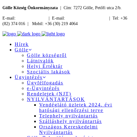
Gölle Község Önkormányzata
| Cím: 7272 Gölle, Petőfi utca 2/b.
E-mail:
jegyzo@golle.hu
| E-mail:
polgarmester@golle.hu
| Tel: +36
(82) 374 016 | Mobil: +36 (30) 219 4064
Hírek
Gölle
Gölle községről
Látnivalók
Helyi Értéktár
Szociális lakások
Ügyintézés
Ügyfélfogadás
e-Ügyintézés
Rendeletek (NJT)
NYILVÁNTARTÁSOK
Vendéglátó üzletek 2024. évi
hatósági ellenőrzési terve
Telephely nyilvántartás
Szálláshely nyilvántartás
Országos Kereskedelmi
Nyilvántartás