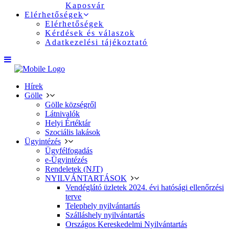
Kaposvár
Elérhetőségek
Elérhetőségek
Kérdések és válaszok
Adatkezelési tájékoztató
Hírek
Gölle
Gölle községről
Látnivalók
Helyi Értéktár
Szociális lakások
Ügyintézés
Ügyfélfogadás
e-Ügyintézés
Rendeletek (NJT)
NYILVÁNTARTÁSOK
Vendéglátó üzletek 2024. évi hatósági ellenőrzési
terve
Telephely nyilvántartás
Szálláshely nyilvántartás
Országos Kereskedelmi Nyilvántartás