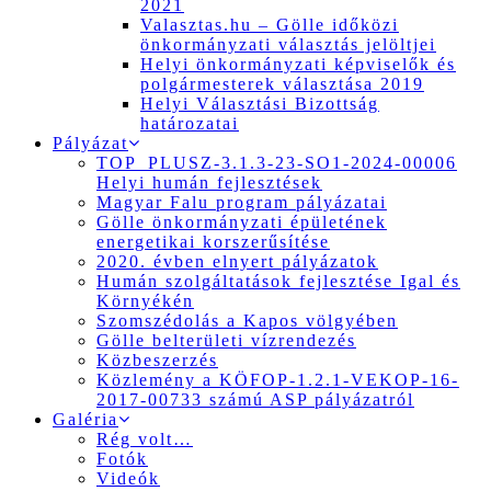
2021
Valasztas.hu – Gölle időközi
önkormányzati választás jelöltjei
Helyi önkormányzati képviselők és
polgármesterek választása 2019
Helyi Választási Bizottság
határozatai
Pályázat
TOP_PLUSZ-3.1.3-23-SO1-2024-00006
Helyi humán fejlesztések
Magyar Falu program pályázatai
Gölle önkormányzati épületének
energetikai korszerűsítése
2020. évben elnyert pályázatok
Humán szolgáltatások fejlesztése Igal és
Környékén
Szomszédolás a Kapos völgyében
Gölle belterületi vízrendezés
Közbeszerzés
Közlemény a KÖFOP-1.2.1-VEKOP-16-
2017-00733 számú ASP pályázatról
Galéria
Rég volt…
Fotók
Videók