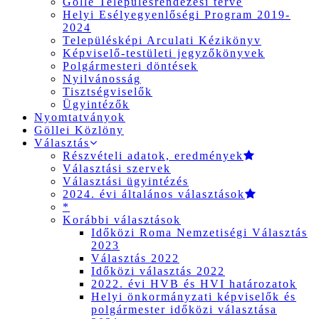
Gölle Településrendezési terve
Helyi Esélyegyenlőségi Program 2019-
2024
Településképi Arculati Kézikönyv
Képviselő-testületi jegyzőkönyvek
Polgármesteri döntések
Nyilvánosság
Tisztségviselők
Ügyintézők
Nyomtatványok
Göllei Közlöny
Választás
Részvételi adatok, eredmények
Választási szervek
Választási ügyintézés
2024. évi általános választások
*
Korábbi választások
Időközi Roma Nemzetiségi Választás
2023
Választás 2022
Időközi választás 2022
2022. évi HVB és HVI határozatok
Helyi önkormányzati képviselők és
polgármester időközi választása