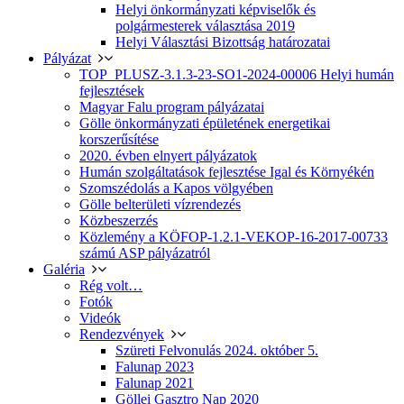
Helyi önkormányzati képviselők és
polgármesterek választása 2019
Helyi Választási Bizottság határozatai
Pályázat
TOP_PLUSZ-3.1.3-23-SO1-2024-00006 Helyi humán
fejlesztések
Magyar Falu program pályázatai
Gölle önkormányzati épületének energetikai
korszerűsítése
2020. évben elnyert pályázatok
Humán szolgáltatások fejlesztése Igal és Környékén
Szomszédolás a Kapos völgyében
Gölle belterületi vízrendezés
Közbeszerzés
Közlemény a KÖFOP-1.2.1-VEKOP-16-2017-00733
számú ASP pályázatról
Galéria
Rég volt…
Fotók
Videók
Rendezvények
Szüreti Felvonulás 2024. október 5.
Falunap 2023
Falunap 2021
Göllei Gasztro Nap 2020