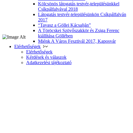
Kölcsönös látogatás testvér-településünkkel
Csíkpálfalvával 2018
Látogatás testvér-településünkön Csíkpálfalván
2017
“Tavasz a Göllei Kácsalján”
A Töröcskei Szövőszakkör és Zsiga Ferenc
kiállítása Göllében
Miénk A Város Fesztivál 2017, Kaposvár
Elérhetőségek
Elérhetőségek
Kérdések és válaszok
Adatkezelési tájékoztató