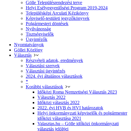
Gölle Településrendezési terve
Helyi Esélyegyenlőségi Program 2019-2024
Településképi Arculati Kézikönyv
Képviselő-testületi jegyzőkönyvek
Polgármesteri döntések
Nyilvánosság
Tisztségviselők
Ügyintézők
Nyomtatványok
Göllei Közlöny
Választás
Részvételi adatok, eredmények
Választási szervek
Választási ügyintézés
2024. évi általános választások
*
Korábbi választások
Időközi Roma Nemzetiségi Választás 2023
Választás 2022
Időközi választás 2022
2022. évi HVB és HVI határozatok
Helyi önkormányzati képviselők és polgármester
időközi választása 2021
Valasztas.hu – Gölle időközi önkormányzati
választás jelöltjei