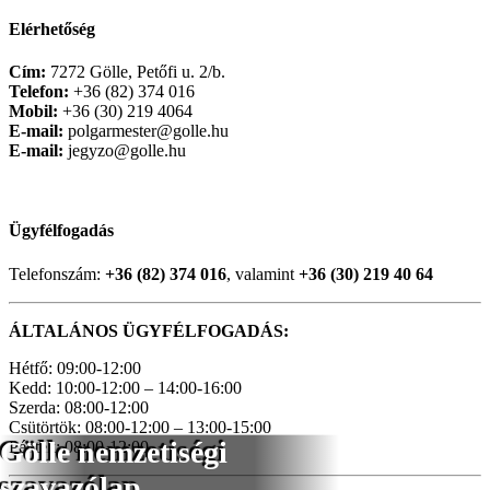
Elérhetőség
Cím:
7272 Gölle, Petőfi u. 2/b.
Telefon:
+36 (82) 374 016
Mobil:
+36 (30) 219 4064
E-mail:
polgarmester@golle.hu
E-mail:
jegyzo@golle.hu
Ügyfélfogadás
Telefonszám:
+36 (82) 374 016
, valamint
+36 (30) 219 40 64
ÁLTALÁNOS ÜGYFÉLFOGADÁS:
Hétfő: 09:00-12:00
Kedd: 10:00-12:00 – 14:00-16:00
Szerda: 08:00-12:00
Csütörtök: 08:00-12:00 – 13:00-15:00
Gölle nemzetiségi
Péntek: 08:00-12:00
szavazólap