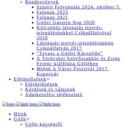
Rendezvények
Szüreti Felvonulás 2024. október 5.
Falunap 2023
Falunap 2021
Göllei Gasztro Nap 2020
Kölcsönös látogatás testvér-
településünkkel Csíkpálfalvával
2018
Látogatás testvér-településünkön
Csíkpálfalván 2017
“Tavasz a Göllei Kácsalján”
A Töröcskei Szövőszakkör és Zsiga
Ferenc kiállítása Göllében
Miénk A Város Fesztivál 2017,
Kaposvár
Elérhetőségek
Elérhetőségek
Kérdések és válaszok
Adatkezelési tájékoztató
Hírek
Gölle
Gölle községről