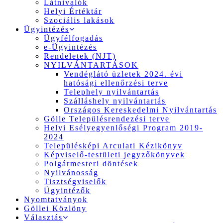
Látnivalók
Helyi Értéktár
Szociális lakások
Ügyintézés
Ügyfélfogadás
e-Ügyintézés
Rendeletek (NJT)
NYILVÁNTARTÁSOK
Vendéglátó üzletek 2024. évi
hatósági ellenőrzési terve
Telephely nyilvántartás
Szálláshely nyilvántartás
Országos Kereskedelmi Nyilvántartás
Gölle Településrendezési terve
Helyi Esélyegyenlőségi Program 2019-
2024
Településképi Arculati Kézikönyv
Képviselő-testületi jegyzőkönyvek
Polgármesteri döntések
Nyilvánosság
Tisztségviselők
Ügyintézők
Nyomtatványok
Göllei Közlöny
Választás