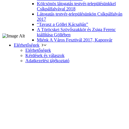
Kölcsönös látogatás testvér-településünkkel
Csíkpálfalvával 2018
Látogatás testvér-településünkön Csíkpálfalván
2017
“Tavasz a Göllei Kácsalján”
A Töröcskei Szövőszakkör és Zsiga Ferenc
kiállítása Göllében
Miénk A Város Fesztivál 2017, Kaposvár
Elérhetőségek
Elérhetőségek
Kérdések és válaszok
Adatkezelési tájékoztató