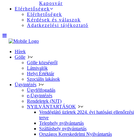
Kaposvár
Elérhetőségek
Elérhetőségek
Kérdések és válaszok
Adatkezelési tájékoztató
Hírek
Gölle
Gölle községről
Látnivalók
Helyi Értéktár
Szociális lakások
Ügyintézés
Ügyfélfogadás
e-Ügyintézés
Rendeletek (NJT)
NYILVÁNTARTÁSOK
Vendéglátó üzletek 2024. évi hatósági ellenőrzési
terve
Telephely nyilvántartás
Szálláshely nyilvántartás
Országos Kereskedelmi Nyilvántartás