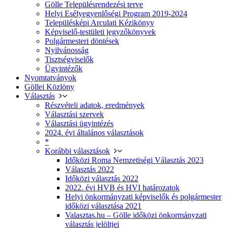
Gölle Településrendezési terve
Helyi Esélyegyenlőségi Program 2019-2024
Településképi Arculati Kézikönyv
Képviselő-testületi jegyzőkönyvek
Polgármesteri döntések
Nyilvánosság
Tisztségviselők
Ügyintézők
Nyomtatványok
Göllei Közlöny
Választás
Részvételi adatok, eredmények
Választási szervek
Választási ügyintézés
2024. évi általános választások
*
Korábbi választások
Időközi Roma Nemzetiségi Választás 2023
Választás 2022
Időközi választás 2022
2022. évi HVB és HVI határozatok
Helyi önkormányzati képviselők és polgármester
időközi választása 2021
Valasztas.hu – Gölle időközi önkormányzati
választás jelöltjei