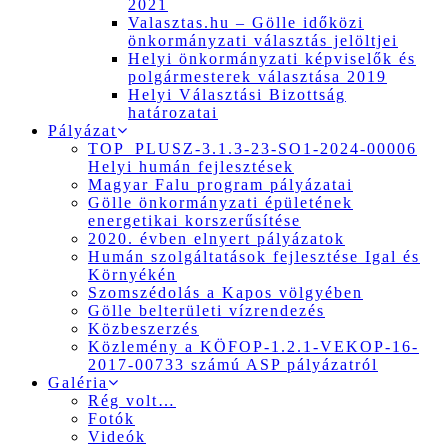
2021
Valasztas.hu – Gölle időközi
önkormányzati választás jelöltjei
Helyi önkormányzati képviselők és
polgármesterek választása 2019
Helyi Választási Bizottság
határozatai
Pályázat
TOP_PLUSZ-3.1.3-23-SO1-2024-00006
Helyi humán fejlesztések
Magyar Falu program pályázatai
Gölle önkormányzati épületének
energetikai korszerűsítése
2020. évben elnyert pályázatok
Humán szolgáltatások fejlesztése Igal és
Környékén
Szomszédolás a Kapos völgyében
Gölle belterületi vízrendezés
Közbeszerzés
Közlemény a KÖFOP-1.2.1-VEKOP-16-
2017-00733 számú ASP pályázatról
Galéria
Rég volt…
Fotók
Videók