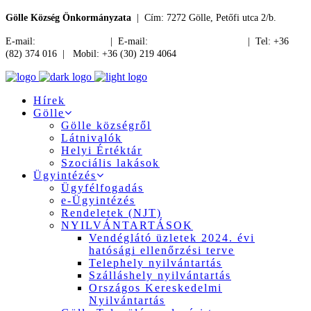
Gölle Község Önkormányzata
| Cím: 7272 Gölle, Petőfi utca 2/b.
E-mail:
jegyzo@golle.hu
| E-mail:
polgarmester@golle.hu
| Tel: +36
(82) 374 016 | Mobil: +36 (30) 219 4064
Hírek
Gölle
Gölle községről
Látnivalók
Helyi Értéktár
Szociális lakások
Ügyintézés
Ügyfélfogadás
e-Ügyintézés
Rendeletek (NJT)
NYILVÁNTARTÁSOK
Vendéglátó üzletek 2024. évi
hatósági ellenőrzési terve
Telephely nyilvántartás
Szálláshely nyilvántartás
Országos Kereskedelmi
Nyilvántartás