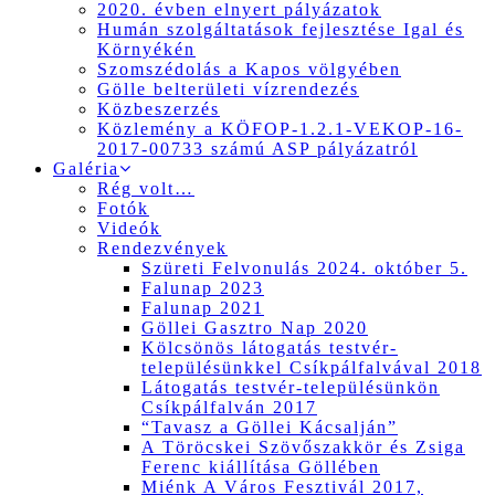
2020. évben elnyert pályázatok
Humán szolgáltatások fejlesztése Igal és
Környékén
Szomszédolás a Kapos völgyében
Gölle belterületi vízrendezés
Közbeszerzés
Közlemény a KÖFOP-1.2.1-VEKOP-16-
2017-00733 számú ASP pályázatról
Galéria
Rég volt…
Fotók
Videók
Rendezvények
Szüreti Felvonulás 2024. október 5.
Falunap 2023
Falunap 2021
Göllei Gasztro Nap 2020
Kölcsönös látogatás testvér-
településünkkel Csíkpálfalvával 2018
Látogatás testvér-településünkön
Csíkpálfalván 2017
“Tavasz a Göllei Kácsalján”
A Töröcskei Szövőszakkör és Zsiga
Ferenc kiállítása Göllében
Miénk A Város Fesztivál 2017,