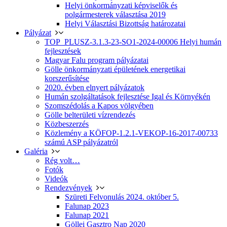
Helyi önkormányzati képviselők és
polgármesterek választása 2019
Helyi Választási Bizottság határozatai
Pályázat
TOP_PLUSZ-3.1.3-23-SO1-2024-00006 Helyi humán
fejlesztések
Magyar Falu program pályázatai
Gölle önkormányzati épületének energetikai
korszerűsítése
2020. évben elnyert pályázatok
Humán szolgáltatások fejlesztése Igal és Környékén
Szomszédolás a Kapos völgyében
Gölle belterületi vízrendezés
Közbeszerzés
Közlemény a KÖFOP-1.2.1-VEKOP-16-2017-00733
számú ASP pályázatról
Galéria
Rég volt…
Fotók
Videók
Rendezvények
Szüreti Felvonulás 2024. október 5.
Falunap 2023
Falunap 2021
Göllei Gasztro Nap 2020