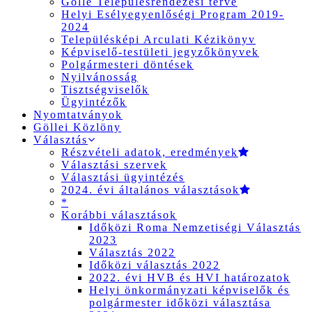
Gölle Településrendezési terve
Helyi Esélyegyenlőségi Program 2019-
2024
Településképi Arculati Kézikönyv
Képviselő-testületi jegyzőkönyvek
Polgármesteri döntések
Nyilvánosság
Tisztségviselők
Ügyintézők
Nyomtatványok
Göllei Közlöny
Választás
Részvételi adatok, eredmények
Választási szervek
Választási ügyintézés
2024. évi általános választások
*
Korábbi választások
Időközi Roma Nemzetiségi Választás
2023
Választás 2022
Időközi választás 2022
2022. évi HVB és HVI határozatok
Helyi önkormányzati képviselők és
polgármester időközi választása