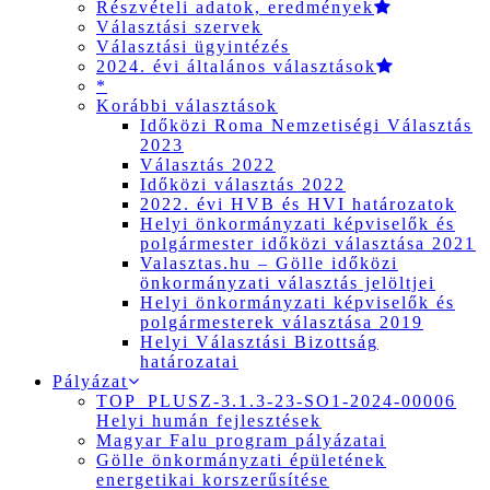
Részvételi adatok, eredmények
Választási szervek
Választási ügyintézés
2024. évi általános választások
*
Korábbi választások
Időközi Roma Nemzetiségi Választás
2023
Választás 2022
Időközi választás 2022
2022. évi HVB és HVI határozatok
Helyi önkormányzati képviselők és
polgármester időközi választása 2021
Valasztas.hu – Gölle időközi
önkormányzati választás jelöltjei
Helyi önkormányzati képviselők és
polgármesterek választása 2019
Helyi Választási Bizottság
határozatai
Pályázat
TOP_PLUSZ-3.1.3-23-SO1-2024-00006
Helyi humán fejlesztések
Magyar Falu program pályázatai
Gölle önkormányzati épületének
energetikai korszerűsítése