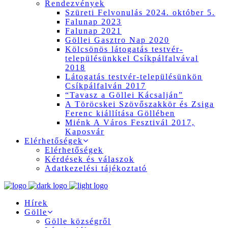
Rendezvények
Szüreti Felvonulás 2024. október 5.
Falunap 2023
Falunap 2021
Göllei Gasztro Nap 2020
Kölcsönös látogatás testvér-
településünkkel Csíkpálfalvával
2018
Látogatás testvér-településünkön
Csíkpálfalván 2017
“Tavasz a Göllei Kácsalján”
A Töröcskei Szövőszakkör és Zsiga
Ferenc kiállítása Göllében
Miénk A Város Fesztivál 2017,
Kaposvár
Elérhetőségek
Elérhetőségek
Kérdések és válaszok
Adatkezelési tájékoztató
Hírek
Gölle
Gölle községről