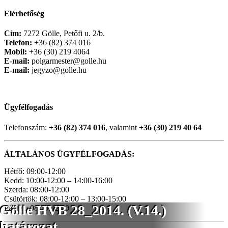
Elérhetőség
Cím:
7272 Gölle, Petőfi u. 2/b.
Telefon:
+36 (82) 374 016
Mobil:
+36 (30) 219 4064
E-mail:
polgarmester@golle.hu
E-mail:
jegyzo@golle.hu
Ügyfélfogadás
Telefonszám:
+36 (82) 374 016
, valamint
+36 (30) 219 40 64
ÁLTALÁNOS ÜGYFÉLFOGADÁS:
Hétfő: 09:00-12:00
Kedd: 10:00-12:00 – 14:00-16:00
Szerda: 08:00-12:00
Csütörtök: 08:00-12:00 – 13:00-15:00
Gölle HVB 28_2014. (V.14.)
Péntek: 08:00-12:00
határozat