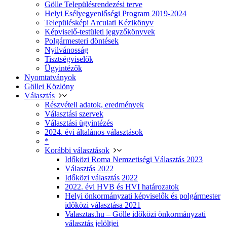
Gölle Településrendezési terve
Helyi Esélyegyenlőségi Program 2019-2024
Településképi Arculati Kézikönyv
Képviselő-testületi jegyzőkönyvek
Polgármesteri döntések
Nyilvánosság
Tisztségviselők
Ügyintézők
Nyomtatványok
Göllei Közlöny
Választás
Részvételi adatok, eredmények
Választási szervek
Választási ügyintézés
2024. évi általános választások
*
Korábbi választások
Időközi Roma Nemzetiségi Választás 2023
Választás 2022
Időközi választás 2022
2022. évi HVB és HVI határozatok
Helyi önkormányzati képviselők és polgármester
időközi választása 2021
Valasztas.hu – Gölle időközi önkormányzati
választás jelöltjei