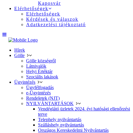
Kaposvár
Elérhetőségek
Elérhetőségek
Kérdések és válaszok
Adatkezelési tájékoztató
Hírek
Gölle
Gölle községről
Látnivalók
Helyi Értéktár
Szociális lakások
Ügyintézés
Ügyfélfogadás
e-Ügyintézés
Rendeletek (NJT)
NYILVÁNTARTÁSOK
Vendéglátó üzletek 2024. évi hatósági ellenőrzési
terve
Telephely nyilvántartás
Szálláshely nyilvántartás
Országos Kereskedelmi Nyilvántartás