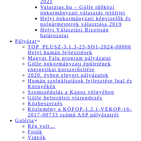
2021
Valasztas.hu – Gölle időközi
önkormányzati választás jelöltjei
Helyi önkormányzati képviselők és
polgármesterek választása 2019
Helyi Választási Bizottság
határozatai
Pályázat
TOP_PLUSZ-3.1.3-23-SO1-2024-00006
Helyi humán fejlesztések
Magyar Falu program pályázatai
Gölle önkormányzati épületének
energetikai korszerűsítése
2020. évben elnyert pályázatok
Humán szolgáltatások fejlesztése Igal és
Környékén
Szomszédolás a Kapos völgyében
Gölle belterületi vízrendezés
Közbeszerzés
Közlemény a KÖFOP-1.2.1-VEKOP-16-
2017-00733 számú ASP pályázatról
Galéria
Rég volt…
Fotók
Videók