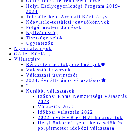
Gölle Településrendezési terve
Helyi Esélyegyenlőségi Program 2019-
2024
Településképi Arculati Kézikönyv
Képviselő-testületi jegyzőkönyvek
Polgármesteri döntések
Nyilvánosság
Tisztségviselők
Ügyintézők
Nyomtatványok
Göllei Közlöny
Választás
Részvételi adatok, eredmények
Választási szervek
Választási ügyintézés
2024. évi általános választások
*
Korábbi választások
Időközi Roma Nemzetiségi Választás
2023
Választás 2022
Időközi választás 2022
2022. évi HVB és HVI határozatok
Helyi önkormányzati képviselők és
polgármester időközi választása