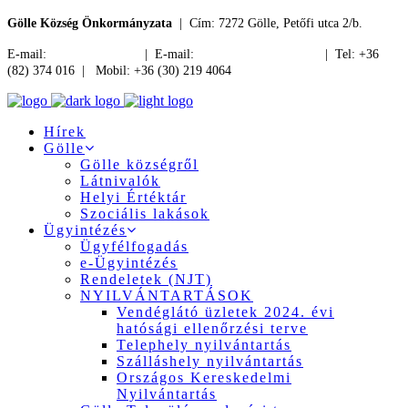
Gölle Község Önkormányzata
| Cím: 7272 Gölle, Petőfi utca 2/b.
E-mail:
jegyzo@golle.hu
| E-mail:
polgarmester@golle.hu
| Tel: +36
(82) 374 016 | Mobil: +36 (30) 219 4064
Hírek
Gölle
Gölle községről
Látnivalók
Helyi Értéktár
Szociális lakások
Ügyintézés
Ügyfélfogadás
e-Ügyintézés
Rendeletek (NJT)
NYILVÁNTARTÁSOK
Vendéglátó üzletek 2024. évi
hatósági ellenőrzési terve
Telephely nyilvántartás
Szálláshely nyilvántartás
Országos Kereskedelmi
Nyilvántartás