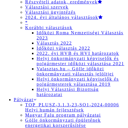
Részvételi adatok, eredmények
Választási szervek
Választási ügyintézés
2024. évi általános választások
*
Korábbi választások
Időközi Roma Nemzetiségi Választás
2023
Választás 2022
Időközi választás 2022
2022. évi HVB és HVI határozatok
Helyi önkormányzati képviselők és
polgármester időközi választása 2021
Valasztas.hu – Gölle időközi
önkormányzati választás jelöltjei
Helyi önkormányzati képviselők és
polgármesterek választása 2019
Helyi Választási Bizottság
határozatai
Pályázat
TOP_PLUSZ-3.1.3-23-SO1-2024-00006
Helyi humán fejlesztések
Magyar Falu program pályázatai
Gölle önkormányzati épületének
energetikai korszerűsítése