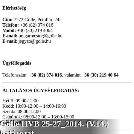
Elérhetőség
Cím:
7272 Gölle, Petőfi u. 2/b.
Telefon:
+36 (82) 374 016
Mobil:
+36 (30) 219 4064
E-mail:
polgarmester@golle.hu
E-mail:
jegyzo@golle.hu
Ügyfélfogadás
Telefonszám:
+36 (82) 374 016
, valamint
+36 (30) 219 40 64
ÁLTALÁNOS ÜGYFÉLFOGADÁS:
Hétfő: 09:00-12:00
Kedd: 10:00-12:00 – 14:00-16:00
Szerda: 08:00-12:00
Csütörtök: 08:00-12:00 – 13:00-15:00
Gölle HVB 25-27_2014. (V.14.)
Péntek: 08:00-12:00
határozat