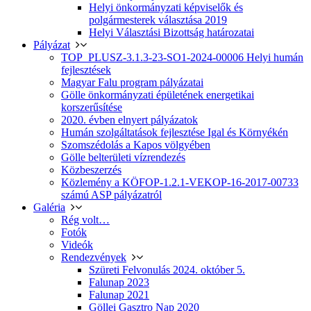
Helyi önkormányzati képviselők és
polgármesterek választása 2019
Helyi Választási Bizottság határozatai
Pályázat
TOP_PLUSZ-3.1.3-23-SO1-2024-00006 Helyi humán
fejlesztések
Magyar Falu program pályázatai
Gölle önkormányzati épületének energetikai
korszerűsítése
2020. évben elnyert pályázatok
Humán szolgáltatások fejlesztése Igal és Környékén
Szomszédolás a Kapos völgyében
Gölle belterületi vízrendezés
Közbeszerzés
Közlemény a KÖFOP-1.2.1-VEKOP-16-2017-00733
számú ASP pályázatról
Galéria
Rég volt…
Fotók
Videók
Rendezvények
Szüreti Felvonulás 2024. október 5.
Falunap 2023
Falunap 2021
Göllei Gasztro Nap 2020