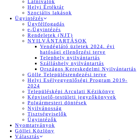
Látnivalók
Helyi Értéktár
Szociális lakások
Ügyintézés
Ügyfélfogadás
e-Ügyintézés
Rendeletek (NJT)
NYILVÁNTARTÁSOK
Vendéglátó üzletek 2024. évi
hatósági ellenőrzési terve
Telephely nyilvántartás
Szálláshely nyilvántartás
Országos Kereskedelmi Nyilvántartás
Gölle Településrendezési terve
Helyi Esélyegyenlőségi Program 2019-
2024
Településképi Arculati Kézikönyv
Képviselő-testületi jegyzőkönyvek
Polgármesteri döntések
Nyilvánosság
Tisztségviselők
Ügyintézők
Nyomtatványok
Göllei Közlöny
Választás