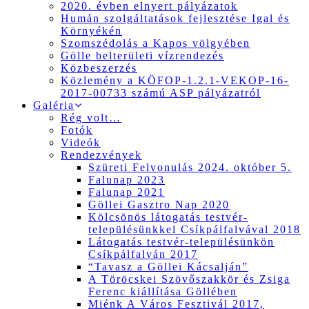
2020. évben elnyert pályázatok
Humán szolgáltatások fejlesztése Igal és
Környékén
Szomszédolás a Kapos völgyében
Gölle belterületi vízrendezés
Közbeszerzés
Közlemény a KÖFOP-1.2.1-VEKOP-16-
2017-00733 számú ASP pályázatról
Galéria
Rég volt…
Fotók
Videók
Rendezvények
Szüreti Felvonulás 2024. október 5.
Falunap 2023
Falunap 2021
Göllei Gasztro Nap 2020
Kölcsönös látogatás testvér-
településünkkel Csíkpálfalvával 2018
Látogatás testvér-településünkön
Csíkpálfalván 2017
“Tavasz a Göllei Kácsalján”
A Töröcskei Szövőszakkör és Zsiga
Ferenc kiállítása Göllében
Miénk A Város Fesztivál 2017,