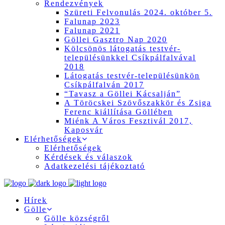
Rendezvények
Szüreti Felvonulás 2024. október 5.
Falunap 2023
Falunap 2021
Göllei Gasztro Nap 2020
Kölcsönös látogatás testvér-
településünkkel Csíkpálfalvával
2018
Látogatás testvér-településünkön
Csíkpálfalván 2017
“Tavasz a Göllei Kácsalján”
A Töröcskei Szövőszakkör és Zsiga
Ferenc kiállítása Göllében
Miénk A Város Fesztivál 2017,
Kaposvár
Elérhetőségek
Elérhetőségek
Kérdések és válaszok
Adatkezelési tájékoztató
Hírek
Gölle
Gölle községről