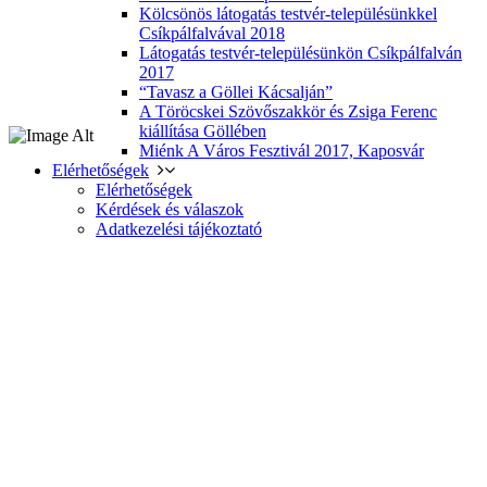
Kölcsönös látogatás testvér-településünkkel
Csíkpálfalvával 2018
Látogatás testvér-településünkön Csíkpálfalván
2017
“Tavasz a Göllei Kácsalján”
A Töröcskei Szövőszakkör és Zsiga Ferenc
kiállítása Göllében
Miénk A Város Fesztivál 2017, Kaposvár
Elérhetőségek
Elérhetőségek
Kérdések és válaszok
Adatkezelési tájékoztató