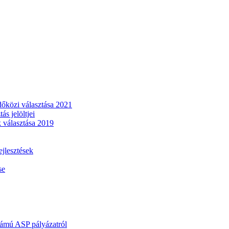
dőközi választása 2021
s jelöltjei
 választása 2019
lesztések
se
mú ASP pályázatról