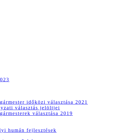
2023
gármester időközi választása 2021
zati választás jelöltjei
gármesterek választása 2019
i humán fejlesztések