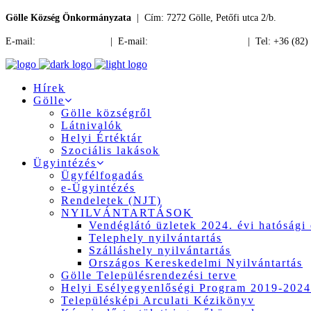
Gölle Község Önkormányzata
| Cím: 7272 Gölle, Petőfi utca 2/b.
E-mail:
jegyzo@golle.hu
| E-mail:
polgarmester@golle.hu
| Tel: +36 (82)
Hírek
Gölle
Gölle községről
Látnivalók
Helyi Értéktár
Szociális lakások
Ügyintézés
Ügyfélfogadás
e-Ügyintézés
Rendeletek (NJT)
NYILVÁNTARTÁSOK
Vendéglátó üzletek 2024. évi hatósági 
Telephely nyilvántartás
Szálláshely nyilvántartás
Országos Kereskedelmi Nyilvántartás
Gölle Településrendezési terve
Helyi Esélyegyenlőségi Program 2019-2024
Településképi Arculati Kézikönyv