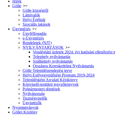
Hírek
Gölle
Gölle községről
Látnivalók
Helyi Értéktár
Szociális lakások
Ügyintézés
Ügyfélfogadás
e-Ügyintézés
Rendeletek (NJT)
NYILVÁNTARTÁSOK
Vendéglátó üzletek 2024. évi hatósági ellenőrzési t
Telephely nyilvántartás
Szálláshely nyilvántartás
Országos Kereskedelmi Nyilvántartás
Gölle Településrendezési terve
Helyi Esélyegyenlőségi Program 2019-2024
Településképi Arculati Kézikönyv
Képviselő-testületi jegyzőkönyvek
Polgármesteri döntések
Nyilvánosság
Tisztségviselők
Ügyintézők
Nyomtatványok
Göllei Közlöny