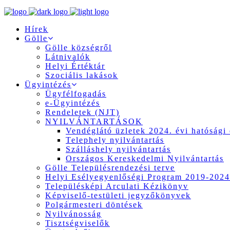
Hírek
Gölle
Gölle községről
Látnivalók
Helyi Értéktár
Szociális lakások
Ügyintézés
Ügyfélfogadás
e-Ügyintézés
Rendeletek (NJT)
NYILVÁNTARTÁSOK
Vendéglátó üzletek 2024. évi hatósági 
Telephely nyilvántartás
Szálláshely nyilvántartás
Országos Kereskedelmi Nyilvántartás
Gölle Településrendezési terve
Helyi Esélyegyenlőségi Program 2019-2024
Településképi Arculati Kézikönyv
Képviselő-testületi jegyzőkönyvek
Polgármesteri döntések
Nyilvánosság
Tisztségviselők