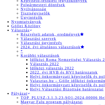
Képviselő-testületi jegyzőkönyvek
Polgármesteri döntések
Nyilvánosság
Tisztségviselők
Ügyintézők
Nyomtatványok
Göllei Közlöny
Választás
Részvételi adatok, eredmények
Választási szervek
Választási ügyintézés
2024. évi általános választások
*
Korábbi választások
Időközi Roma Nemzetiségi Választás 
Választás 2022
Időközi választás 2022
2022. évi HVB és HVI határozatok
Helyi önkormányzati képviselők és pol
Valasztas.hu – Gölle időközi önkormány
Helyi önkormányzati képviselők és pol
Helyi Választási Bizottság határozatai
Pályázat
TOP_PLUSZ-3.1.3-23-SO1-2024-00006 Hely
Magyar Falu program pályázatai