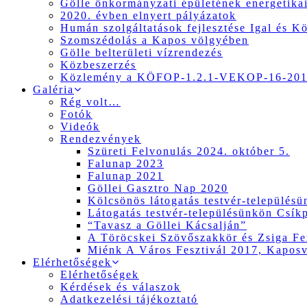
Gölle önkormányzati épületének energetikai
2020. évben elnyert pályázatok
Humán szolgáltatások fejlesztése Igal és K
Szomszédolás a Kapos völgyében
Gölle belterületi vízrendezés
Közbeszerzés
Közlemény a KÖFOP-1.2.1-VEKOP-16-2017
Galéria
Rég volt…
Fotók
Videók
Rendezvények
Szüreti Felvonulás 2024. október 5.
Falunap 2023
Falunap 2021
Göllei Gasztro Nap 2020
Kölcsönös látogatás testvér-település
Látogatás testvér-településünkön Csík
“Tavasz a Göllei Kácsalján”
A Töröcskei Szövőszakkör és Zsiga Fer
Miénk A Város Fesztivál 2017, Kapos
Elérhetőségek
Elérhetőségek
Kérdések és válaszok
Adatkezelési tájékoztató