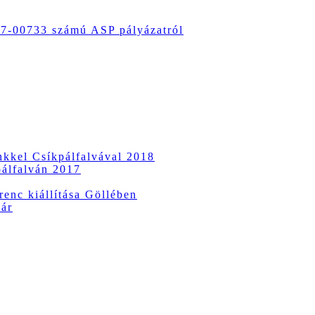
-00733 számú ASP pályázatról
ünkkel Csíkpálfalvával 2018
pálfalván 2017
enc kiállítása Göllében
vár