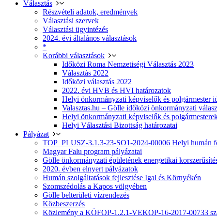
Választás
Részvételi adatok, eredmények
Választási szervek
Választási ügyintézés
2024. évi általános választások
*
Korábbi választások
Időközi Roma Nemzetiségi Választás 2023
Választás 2022
Időközi választás 2022
2022. évi HVB és HVI határozatok
Helyi önkormányzati képviselők és polgármester i
Valasztas.hu – Gölle időközi önkormányzati választá
Helyi önkormányzati képviselők és polgármesterek
Helyi Választási Bizottság határozatai
Pályázat
TOP_PLUSZ-3.1.3-23-SO1-2024-00006 Helyi humán fej
Magyar Falu program pályázatai
Gölle önkormányzati épületének energetikai korszerűsíté
2020. évben elnyert pályázatok
Humán szolgáltatások fejlesztése Igal és Környékén
Szomszédolás a Kapos völgyében
Gölle belterületi vízrendezés
Közbeszerzés
Közlemény a KÖFOP-1.2.1-VEKOP-16-2017-00733 szá