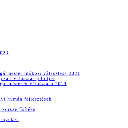
2023
gármester időközi választása 2021
zati választás jelöltjei
gármesterek választása 2019
i humán fejlesztések
 korszerűsítése
örnyékén