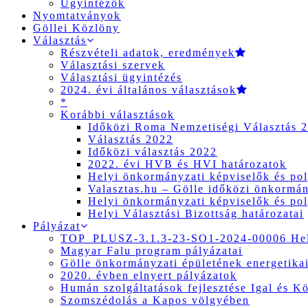
Ügyintézők
Nyomtatványok
Göllei Közlöny
Választás
Részvételi adatok, eredmények
Választási szervek
Választási ügyintézés
2024. évi általános választások
*
Korábbi választások
Időközi Roma Nemzetiségi Választás 
Választás 2022
Időközi választás 2022
2022. évi HVB és HVI határozatok
Helyi önkormányzati képviselők és pol
Valasztas.hu – Gölle időközi önkormány
Helyi önkormányzati képviselők és pol
Helyi Választási Bizottság határozatai
Pályázat
TOP_PLUSZ-3.1.3-23-SO1-2024-00006 Hely
Magyar Falu program pályázatai
Gölle önkormányzati épületének energetikai
2020. évben elnyert pályázatok
Humán szolgáltatások fejlesztése Igal és K
Szomszédolás a Kapos völgyében