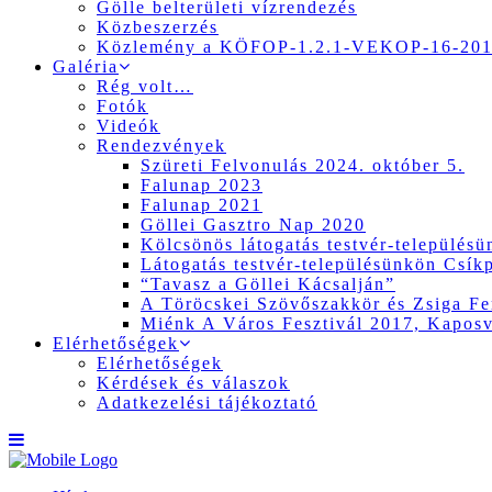
Gölle belterületi vízrendezés
Közbeszerzés
Közlemény a KÖFOP-1.2.1-VEKOP-16-2017
Galéria
Rég volt…
Fotók
Videók
Rendezvények
Szüreti Felvonulás 2024. október 5.
Falunap 2023
Falunap 2021
Göllei Gasztro Nap 2020
Kölcsönös látogatás testvér-település
Látogatás testvér-településünkön Csík
“Tavasz a Göllei Kácsalján”
A Töröcskei Szövőszakkör és Zsiga Fer
Miénk A Város Fesztivál 2017, Kapos
Elérhetőségek
Elérhetőségek
Kérdések és válaszok
Adatkezelési tájékoztató