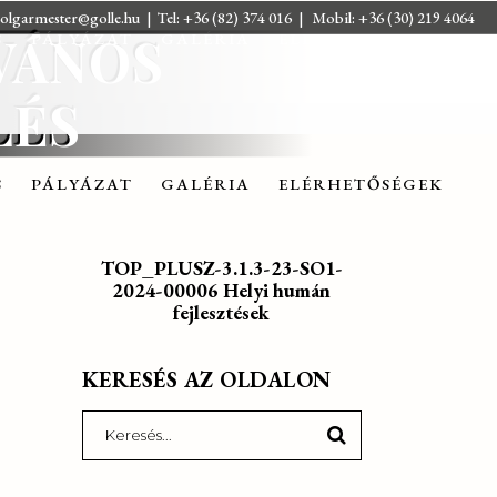
olgarmester@golle.hu
| Tel: +36 (82) 374 016 | Mobil: +36 (30) 219 4064
LVÁNOS
S
PÁLYÁZAT
GALÉRIA
ELÉRHETŐSÉGEK
LÉS
S
PÁLYÁZAT
GALÉRIA
ELÉRHETŐSÉGEK
TOP_PLUSZ-3.1.3-23-SO1-
2024-00006 Helyi humán
fejlesztések
KERESÉS AZ OLDALON
Search
for: