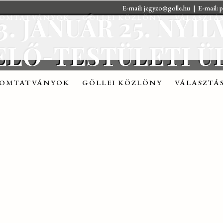
E-mail:
jegyzo@golle.hu
| E-mail:
p
. JANUÁR 25. NYI
OMTATVÁNYOK
GÖLLEI KÖZLÖNY
VÁLASZTÁ
ELŐ-TESTÜLETI Ü
OMTATVÁNYOK
GÖLLEI KÖZLÖNY
VÁLASZTÁ