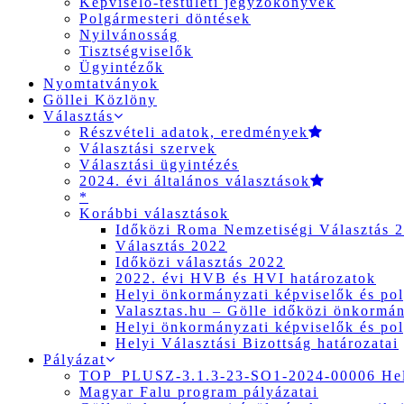
Képviselő-testületi jegyzőkönyvek
Polgármesteri döntések
Nyilvánosság
Tisztségviselők
Ügyintézők
Nyomtatványok
Göllei Közlöny
Választás
Részvételi adatok, eredmények
Választási szervek
Választási ügyintézés
2024. évi általános választások
*
Korábbi választások
Időközi Roma Nemzetiségi Választás 
Választás 2022
Időközi választás 2022
2022. évi HVB és HVI határozatok
Helyi önkormányzati képviselők és pol
Valasztas.hu – Gölle időközi önkormány
Helyi önkormányzati képviselők és pol
Helyi Választási Bizottság határozatai
Pályázat
TOP_PLUSZ-3.1.3-23-SO1-2024-00006 Hely
Magyar Falu program pályázatai