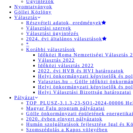
Ügyintézők
Nyomtatványok
Göllei Közlöny
Választás
Részvételi adatok, eredmények
Választási szervek
Választási ügyintézés
2024. évi általános választások
*
Korábbi választások
Időközi Roma Nemzetiségi Választás 
Választás 2022
Időközi választás 2022
2022. évi HVB és HVI határozatok
Helyi önkormányzati képviselők és pol
Valasztas.hu – Gölle időközi önkormány
Helyi önkormányzati képviselők és pol
Helyi Választási Bizottság határozatai
Pályázat
TOP_PLUSZ-3.1.3-23-SO1-2024-00006 Hely
Magyar Falu program pályázatai
Gölle önkormányzati épületének energetikai
2020. évben elnyert pályázatok
Humán szolgáltatások fejlesztése Igal és K
Szomszédolás a Kapos völgyében