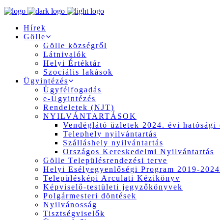
Hírek
Gölle
Gölle községről
Látnivalók
Helyi Értéktár
Szociális lakások
Ügyintézés
Ügyfélfogadás
e-Ügyintézés
Rendeletek (NJT)
NYILVÁNTARTÁSOK
Vendéglátó üzletek 2024. évi hatósági 
Telephely nyilvántartás
Szálláshely nyilvántartás
Országos Kereskedelmi Nyilvántartás
Gölle Településrendezési terve
Helyi Esélyegyenlőségi Program 2019-2024
Településképi Arculati Kézikönyv
Képviselő-testületi jegyzőkönyvek
Polgármesteri döntések
Nyilvánosság
Tisztségviselők