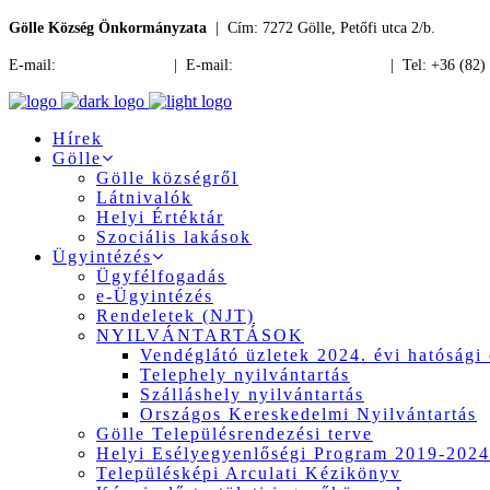
Gölle Község Önkormányzata
| Cím: 7272 Gölle, Petőfi utca 2/b.
E-mail:
jegyzo@golle.hu
| E-mail:
polgarmester@golle.hu
| Tel: +36 (82)
Hírek
Gölle
Gölle községről
Látnivalók
Helyi Értéktár
Szociális lakások
Ügyintézés
Ügyfélfogadás
e-Ügyintézés
Rendeletek (NJT)
NYILVÁNTARTÁSOK
Vendéglátó üzletek 2024. évi hatósági 
Telephely nyilvántartás
Szálláshely nyilvántartás
Országos Kereskedelmi Nyilvántartás
Gölle Településrendezési terve
Helyi Esélyegyenlőségi Program 2019-2024
Településképi Arculati Kézikönyv