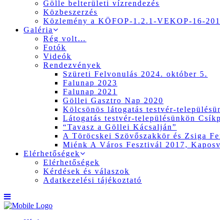
Gölle belterületi vízrendezés
Közbeszerzés
Közlemény a KÖFOP-1.2.1-VEKOP-16-2017
Galéria
Rég volt…
Fotók
Videók
Rendezvények
Szüreti Felvonulás 2024. október 5.
Falunap 2023
Falunap 2021
Göllei Gasztro Nap 2020
Kölcsönös látogatás testvér-település
Látogatás testvér-településünkön Csík
“Tavasz a Göllei Kácsalján”
A Töröcskei Szövőszakkör és Zsiga Fer
Miénk A Város Fesztivál 2017, Kapos
Elérhetőségek
Elérhetőségek
Kérdések és válaszok
Adatkezelési tájékoztató