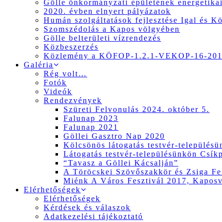
Gölle önkormányzati épületének energetikai
2020. évben elnyert pályázatok
Humán szolgáltatások fejlesztése Igal és K
Szomszédolás a Kapos völgyében
Gölle belterületi vízrendezés
Közbeszerzés
Közlemény a KÖFOP-1.2.1-VEKOP-16-2017
Galéria
Rég volt…
Fotók
Videók
Rendezvények
Szüreti Felvonulás 2024. október 5.
Falunap 2023
Falunap 2021
Göllei Gasztro Nap 2020
Kölcsönös látogatás testvér-település
Látogatás testvér-településünkön Csík
“Tavasz a Göllei Kácsalján”
A Töröcskei Szövőszakkör és Zsiga Fer
Miénk A Város Fesztivál 2017, Kapos
Elérhetőségek
Elérhetőségek
Kérdések és válaszok
Adatkezelési tájékoztató