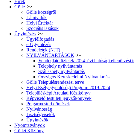
Hírek
Gölle
Gölle községről
Látnivalók
Helyi Értéktár
Szociális lakások
Ügyintézés
Ügyfélfogadás
e-Ügyintézés
Rendeletek (NJT)
NYILVÁNTARTÁSOK
Vendéglátó üzletek 2024. évi hatósági ellenőrzési t
Telephely nyilvántartás
Szálláshely nyilvántartás
Országos Kereskedelmi Nyilvántartás
Gölle Településrendezési terve
Helyi Esélyegyenlőségi Program 2019-2024
Településképi Arculati Kézikönyv
Képviselő-testületi jegyzőkönyvek
Polgármesteri döntések
Nyilvánosság
Tisztségviselők
Ügyintézők
Nyomtatványok
Göllei Közlöny