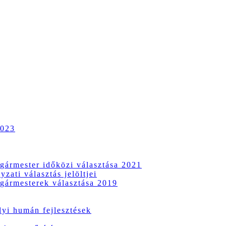
2023
gármester időközi választása 2021
zati választás jelöltjei
gármesterek választása 2019
i humán fejlesztések