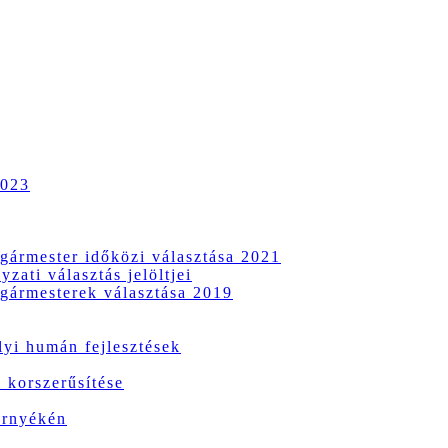
2023
gármester időközi választása 2021
zati választás jelöltjei
gármesterek választása 2019
i humán fejlesztések
 korszerűsítése
örnyékén