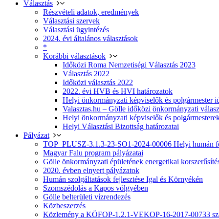
Választás
Részvételi adatok, eredmények
Választási szervek
Választási ügyintézés
2024. évi általános választások
*
Korábbi választások
Időközi Roma Nemzetiségi Választás 2023
Választás 2022
Időközi választás 2022
2022. évi HVB és HVI határozatok
Helyi önkormányzati képviselők és polgármester i
Valasztas.hu – Gölle időközi önkormányzati választá
Helyi önkormányzati képviselők és polgármesterek
Helyi Választási Bizottság határozatai
Pályázat
TOP_PLUSZ-3.1.3-23-SO1-2024-00006 Helyi humán fej
Magyar Falu program pályázatai
Gölle önkormányzati épületének energetikai korszerűsíté
2020. évben elnyert pályázatok
Humán szolgáltatások fejlesztése Igal és Környékén
Szomszédolás a Kapos völgyében
Gölle belterületi vízrendezés
Közbeszerzés
Közlemény a KÖFOP-1.2.1-VEKOP-16-2017-00733 szá