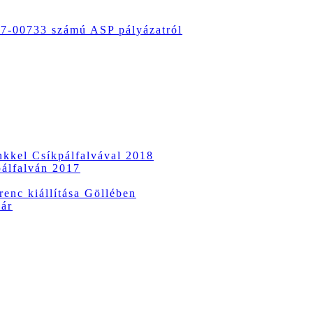
-00733 számú ASP pályázatról
ünkkel Csíkpálfalvával 2018
pálfalván 2017
enc kiállítása Göllében
vár