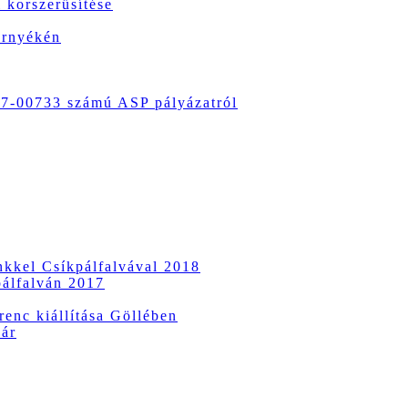
 korszerűsítése
örnyékén
-00733 számú ASP pályázatról
ünkkel Csíkpálfalvával 2018
pálfalván 2017
enc kiállítása Göllében
vár