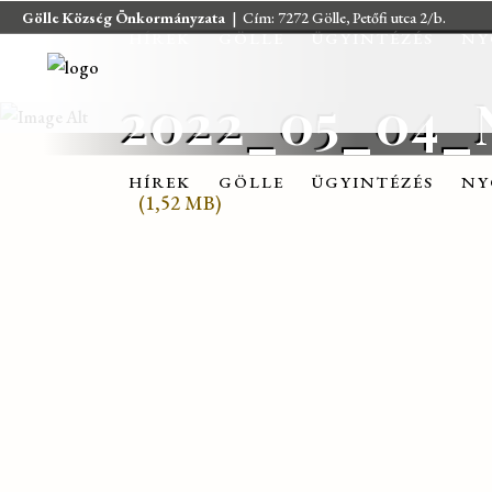
Gölle Község Önkormányzata
| Cím: 7272 Gölle, Petőfi utca 2/b.
HÍREK
GÖLLE
ÜGYINTÉZÉS
NY
2022_05_04
HÍREK
GÖLLE
ÜGYINTÉZÉS
NY