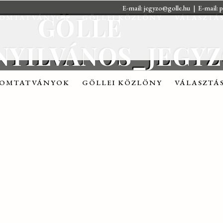
E-mail:
jegyzo@golle.hu
| E-mail:
p
GÖLLE
OMTATVÁNYOK
GÖLLEI KÖZLÖNY
VÁLASZTÁ
_NYILVÁNOS_JEGY
OMTATVÁNYOK
GÖLLEI KÖZLÖNY
VÁLASZTÁ