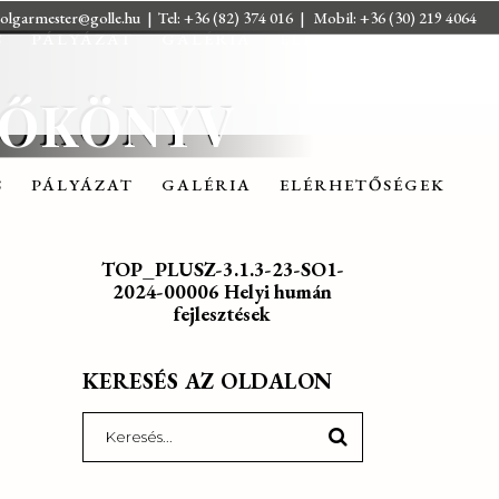
olgarmester@golle.hu
| Tel: +36 (82) 374 016 | Mobil: +36 (30) 219 4064
S
PÁLYÁZAT
GALÉRIA
ELÉRHETŐSÉGEK
ZŐKÖNYV
S
PÁLYÁZAT
GALÉRIA
ELÉRHETŐSÉGEK
TOP_PLUSZ-3.1.3-23-SO1-
2024-00006 Helyi humán
fejlesztések
KERESÉS AZ OLDALON
Search
for: