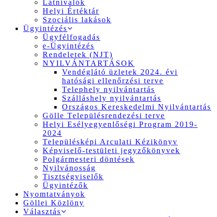
Látnivalók
Helyi Értéktár
Szociális lakások
Ügyintézés
Ügyfélfogadás
e-Ügyintézés
Rendeletek (NJT)
NYILVÁNTARTÁSOK
Vendéglátó üzletek 2024. évi
hatósági ellenőrzési terve
Telephely nyilvántartás
Szálláshely nyilvántartás
Országos Kereskedelmi Nyilvántartás
Gölle Településrendezési terve
Helyi Esélyegyenlőségi Program 2019-
2024
Településképi Arculati Kézikönyv
Képviselő-testületi jegyzőkönyvek
Polgármesteri döntések
Nyilvánosság
Tisztségviselők
Ügyintézők
Nyomtatványok
Göllei Közlöny
Választás