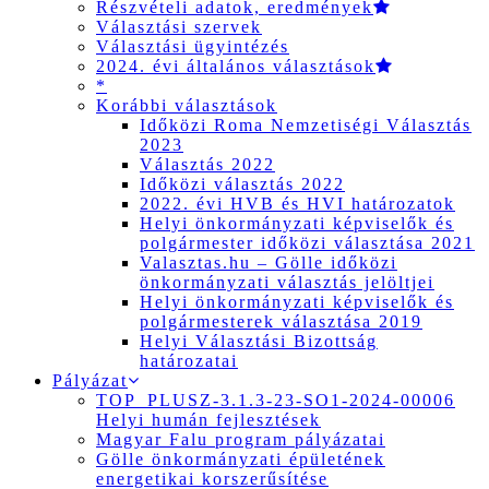
Részvételi adatok, eredmények
Választási szervek
Választási ügyintézés
2024. évi általános választások
*
Korábbi választások
Időközi Roma Nemzetiségi Választás
2023
Választás 2022
Időközi választás 2022
2022. évi HVB és HVI határozatok
Helyi önkormányzati képviselők és
polgármester időközi választása 2021
Valasztas.hu – Gölle időközi
önkormányzati választás jelöltjei
Helyi önkormányzati képviselők és
polgármesterek választása 2019
Helyi Választási Bizottság
határozatai
Pályázat
TOP_PLUSZ-3.1.3-23-SO1-2024-00006
Helyi humán fejlesztések
Magyar Falu program pályázatai
Gölle önkormányzati épületének
energetikai korszerűsítése