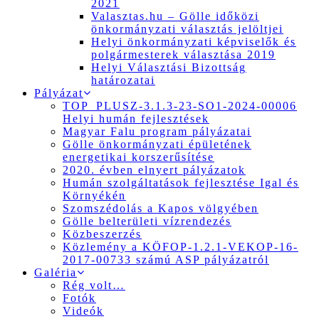
2021
Valasztas.hu – Gölle időközi
önkormányzati választás jelöltjei
Helyi önkormányzati képviselők és
polgármesterek választása 2019
Helyi Választási Bizottság
határozatai
Pályázat
TOP_PLUSZ-3.1.3-23-SO1-2024-00006
Helyi humán fejlesztések
Magyar Falu program pályázatai
Gölle önkormányzati épületének
energetikai korszerűsítése
2020. évben elnyert pályázatok
Humán szolgáltatások fejlesztése Igal és
Környékén
Szomszédolás a Kapos völgyében
Gölle belterületi vízrendezés
Közbeszerzés
Közlemény a KÖFOP-1.2.1-VEKOP-16-
2017-00733 számú ASP pályázatról
Galéria
Rég volt…
Fotók
Videók