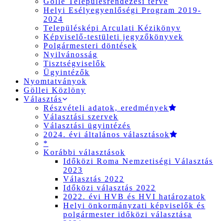
Gölle Településrendezési terve
Helyi Esélyegyenlőségi Program 2019-
2024
Településképi Arculati Kézikönyv
Képviselő-testületi jegyzőkönyvek
Polgármesteri döntések
Nyilvánosság
Tisztségviselők
Ügyintézők
Nyomtatványok
Göllei Közlöny
Választás
Részvételi adatok, eredmények
Választási szervek
Választási ügyintézés
2024. évi általános választások
*
Korábbi választások
Időközi Roma Nemzetiségi Választás
2023
Választás 2022
Időközi választás 2022
2022. évi HVB és HVI határozatok
Helyi önkormányzati képviselők és
polgármester időközi választása