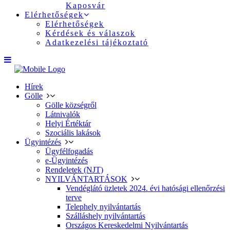
Kaposvár
Elérhetőségek
Elérhetőségek
Kérdések és válaszok
Adatkezelési tájékoztató
Hírek
Gölle
Gölle községről
Látnivalók
Helyi Értéktár
Szociális lakások
Ügyintézés
Ügyfélfogadás
e-Ügyintézés
Rendeletek (NJT)
NYILVÁNTARTÁSOK
Vendéglátó üzletek 2024. évi hatósági ellenőrzési
terve
Telephely nyilvántartás
Szálláshely nyilvántartás
Országos Kereskedelmi Nyilvántartás