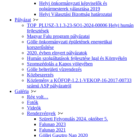
Helyi önkormányzati képviselők és
polgármesterek választása 2019
Helyi Választási Bizottság határozatai
Pályázat
TOP_PLUSZ-3.1.3-23-SO1-2024-00006 Helyi humán
fejlesztések
Magyar Falu program pályázatai
Gölle önkormányzati épületének energetikai
korszerűsítése
2020. évben elnyert pályázatok
Humán szolgáltatások fejlesztése Igal és Környékén
Szomszédolás a Kapos völgyében
Gölle belterületi vízrendezés
Közbeszerzés
Közlemény a KÖFOP-1.2.1-VEKOP-16-2017-00733
számú ASP pályázatról
Galéria
Rég volt…
Fotók
Videók
Rendezvények
Szüreti Felvonulás 2024. október 5.
Falunap 2023
Falunap 2021
Göllei Gasztro Nap 2020