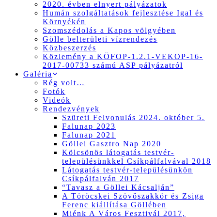
2020. évben elnyert pályázatok
Humán szolgáltatások fejlesztése Igal és
Környékén
Szomszédolás a Kapos völgyében
Gölle belterületi vízrendezés
Közbeszerzés
Közlemény a KÖFOP-1.2.1-VEKOP-16-
2017-00733 számú ASP pályázatról
Galéria
Rég volt…
Fotók
Videók
Rendezvények
Szüreti Felvonulás 2024. október 5.
Falunap 2023
Falunap 2021
Göllei Gasztro Nap 2020
Kölcsönös látogatás testvér-
településünkkel Csíkpálfalvával 2018
Látogatás testvér-településünkön
Csíkpálfalván 2017
“Tavasz a Göllei Kácsalján”
A Töröcskei Szövőszakkör és Zsiga
Ferenc kiállítása Göllében
Miénk A Város Fesztivál 2017,