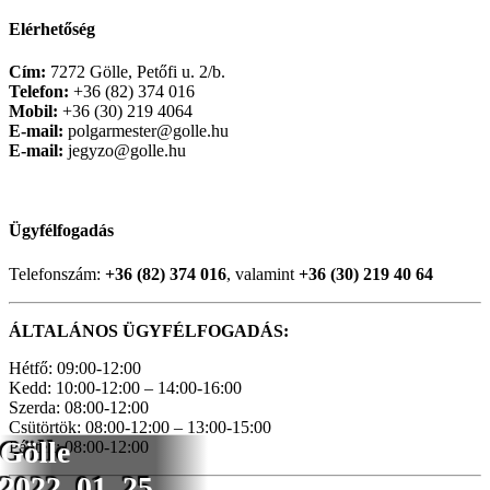
Elérhetőség
Cím:
7272 Gölle, Petőfi u. 2/b.
Telefon:
+36 (82) 374 016
Mobil:
+36 (30) 219 4064
E-mail:
polgarmester@golle.hu
E-mail:
jegyzo@golle.hu
Ügyfélfogadás
Telefonszám:
+36 (82) 374 016
, valamint
+36 (30) 219 40 64
ÁLTALÁNOS ÜGYFÉLFOGADÁS:
Hétfő: 09:00-12:00
Kedd: 10:00-12:00 – 14:00-16:00
Szerda: 08:00-12:00
Csütörtök: 08:00-12:00 – 13:00-15:00
Gölle
Péntek: 08:00-12:00
2022_01_25