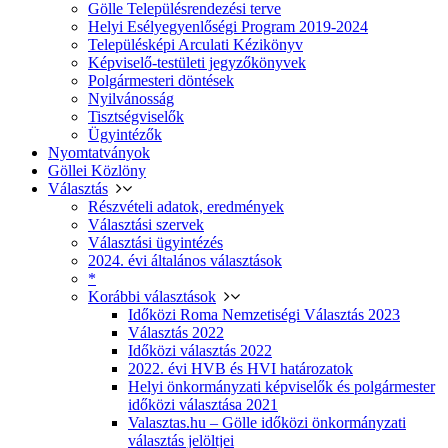
Gölle Településrendezési terve
Helyi Esélyegyenlőségi Program 2019-2024
Településképi Arculati Kézikönyv
Képviselő-testületi jegyzőkönyvek
Polgármesteri döntések
Nyilvánosság
Tisztségviselők
Ügyintézők
Nyomtatványok
Göllei Közlöny
Választás
Részvételi adatok, eredmények
Választási szervek
Választási ügyintézés
2024. évi általános választások
*
Korábbi választások
Időközi Roma Nemzetiségi Választás 2023
Választás 2022
Időközi választás 2022
2022. évi HVB és HVI határozatok
Helyi önkormányzati képviselők és polgármester
időközi választása 2021
Valasztas.hu – Gölle időközi önkormányzati
választás jelöltjei