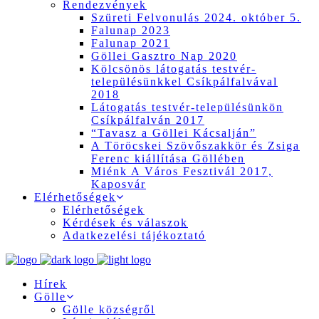
Rendezvények
Szüreti Felvonulás 2024. október 5.
Falunap 2023
Falunap 2021
Göllei Gasztro Nap 2020
Kölcsönös látogatás testvér-
településünkkel Csíkpálfalvával
2018
Látogatás testvér-településünkön
Csíkpálfalván 2017
“Tavasz a Göllei Kácsalján”
A Töröcskei Szövőszakkör és Zsiga
Ferenc kiállítása Göllében
Miénk A Város Fesztivál 2017,
Kaposvár
Elérhetőségek
Elérhetőségek
Kérdések és válaszok
Adatkezelési tájékoztató
Hírek
Gölle
Gölle községről