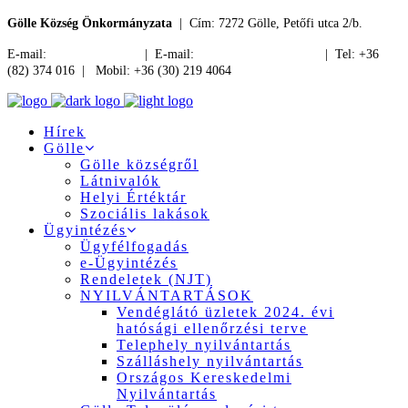
Gölle Község Önkormányzata
| Cím: 7272 Gölle, Petőfi utca 2/b.
E-mail:
jegyzo@golle.hu
| E-mail:
polgarmester@golle.hu
| Tel: +36
(82) 374 016 | Mobil: +36 (30) 219 4064
Hírek
Gölle
Gölle községről
Látnivalók
Helyi Értéktár
Szociális lakások
Ügyintézés
Ügyfélfogadás
e-Ügyintézés
Rendeletek (NJT)
NYILVÁNTARTÁSOK
Vendéglátó üzletek 2024. évi
hatósági ellenőrzési terve
Telephely nyilvántartás
Szálláshely nyilvántartás
Országos Kereskedelmi
Nyilvántartás