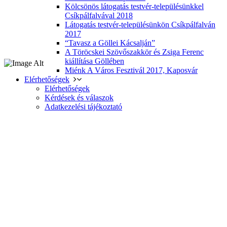
Kölcsönös látogatás testvér-településünkkel
Csíkpálfalvával 2018
Látogatás testvér-településünkön Csíkpálfalván
2017
“Tavasz a Göllei Kácsalján”
A Töröcskei Szövőszakkör és Zsiga Ferenc
kiállítása Göllében
Miénk A Város Fesztivál 2017, Kaposvár
Elérhetőségek
Elérhetőségek
Kérdések és válaszok
Adatkezelési tájékoztató