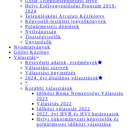
Gölle Településrendezési terve
Helyi Esélyegyenlőségi Program 2019-
2024
Településképi Arculati Kézikönyv
Képviselő-testületi jegyzőkönyvek
Polgármesteri döntések
Nyilvánosság
Tisztségviselők
Ügyintézők
Nyomtatványok
Göllei Közlöny
Választás
Részvételi adatok, eredmények
Választási szervek
Választási ügyintézés
2024. évi általános választások
*
Korábbi választások
Időközi Roma Nemzetiségi Választás
2023
Választás 2022
Időközi választás 2022
2022. évi HVB és HVI határozatok
Helyi önkormányzati képviselők és
polgármester időközi választása