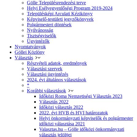
Gölle Településrendezési terve
Helyi Esélyegyenlőségi Program 2019-2024
Településképi Arculati Kézikönyv
Képviselő-testületi jegyzőkönyvek
Polgármesteri döntések
Nyilvánosság
Tisztségviselők
Ügyintézők
Nyomtatványok
Göllei Közlöny
Választás
Részvételi adatok, eredmények
Választási szervek
Választási ügyintézés
2024. évi általános választások
*
Korábbi választások
Időközi Roma Nemzetiségi Választás 2023
Választás 2022
Időközi választás 2022
2022. évi HVB és HVI határozatok
Helyi önkormányzati képviselők és polgármester
időközi választása 2021
Valasztas.hu – Gölle időközi önkormányzati
választás jelöltjei