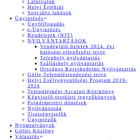
Látnivalók
Helyi Értéktár
Szociális lakások
Ügyintézés
Ügyfélfogadás
e-Ügyintézés
Rendeletek (NJT)
NYILVÁNTARTÁSOK
Vendéglátó üzletek 2024. évi
hatósági ellenőrzési terve
Telephely nyilvántartás
Szálláshely nyilvántartás
Országos Kereskedelmi Nyilvántartás
Gölle Településrendezési terve
Helyi Esélyegyenlőségi Program 2019-
2024
Településképi Arculati Kézikönyv
Képviselő-testületi jegyzőkönyvek
Polgármesteri döntések
Nyilvánosság
Tisztségviselők
Ügyintézők
Nyomtatványok
Göllei Közlöny
Választás