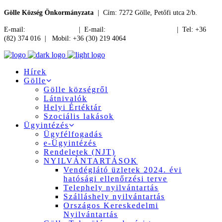
Gölle Község Önkormányzata
| Cím: 7272 Gölle, Petőfi utca 2/b.
E-mail:
jegyzo@golle.hu
| E-mail:
polgarmester@golle.hu
| Tel: +36
(82) 374 016 | Mobil: +36 (30) 219 4064
Hírek
Gölle
Gölle községről
Látnivalók
Helyi Értéktár
Szociális lakások
Ügyintézés
Ügyfélfogadás
e-Ügyintézés
Rendeletek (NJT)
NYILVÁNTARTÁSOK
Vendéglátó üzletek 2024. évi
hatósági ellenőrzési terve
Telephely nyilvántartás
Szálláshely nyilvántartás
Országos Kereskedelmi
Nyilvántartás