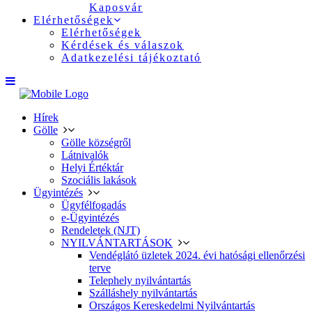
Kaposvár
Elérhetőségek
Elérhetőségek
Kérdések és válaszok
Adatkezelési tájékoztató
Hírek
Gölle
Gölle községről
Látnivalók
Helyi Értéktár
Szociális lakások
Ügyintézés
Ügyfélfogadás
e-Ügyintézés
Rendeletek (NJT)
NYILVÁNTARTÁSOK
Vendéglátó üzletek 2024. évi hatósági ellenőrzési
terve
Telephely nyilvántartás
Szálláshely nyilvántartás
Országos Kereskedelmi Nyilvántartás