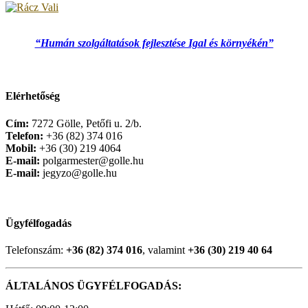
“Humán szolgáltatások fejlesztése Igal és környékén”
Elérhetőség
Cím:
7272 Gölle, Petőfi u. 2/b.
Telefon:
+36 (82) 374 016
Mobil:
+36 (30) 219 4064
E-mail:
polgarmester@golle.hu
E-mail:
jegyzo@golle.hu
Ügyfélfogadás
Telefonszám:
+36 (82) 374 016
, valamint
+36 (30) 219 40 64
ÁLTALÁNOS ÜGYFÉLFOGADÁS: