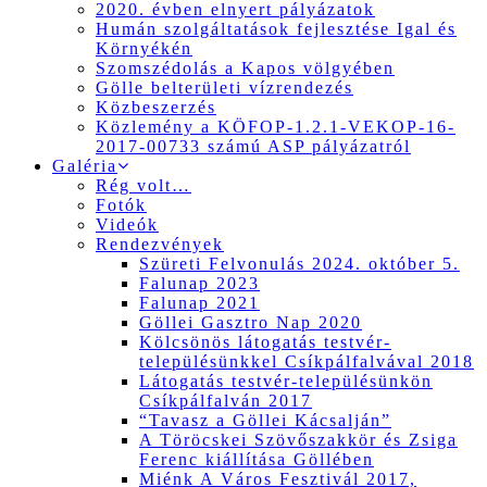
2020. évben elnyert pályázatok
Humán szolgáltatások fejlesztése Igal és
Környékén
Szomszédolás a Kapos völgyében
Gölle belterületi vízrendezés
Közbeszerzés
Közlemény a KÖFOP-1.2.1-VEKOP-16-
2017-00733 számú ASP pályázatról
Galéria
Rég volt…
Fotók
Videók
Rendezvények
Szüreti Felvonulás 2024. október 5.
Falunap 2023
Falunap 2021
Göllei Gasztro Nap 2020
Kölcsönös látogatás testvér-
településünkkel Csíkpálfalvával 2018
Látogatás testvér-településünkön
Csíkpálfalván 2017
“Tavasz a Göllei Kácsalján”
A Töröcskei Szövőszakkör és Zsiga
Ferenc kiállítása Göllében
Miénk A Város Fesztivál 2017,