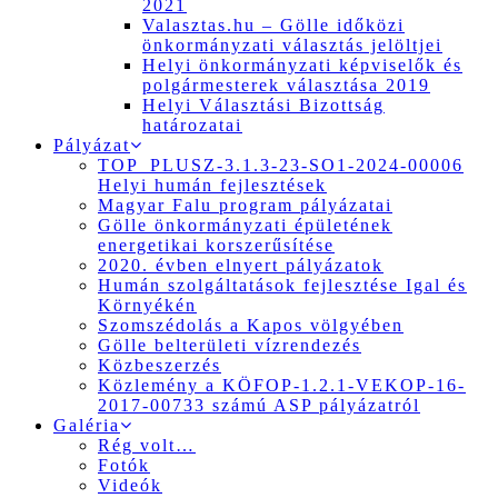
2021
Valasztas.hu – Gölle időközi
önkormányzati választás jelöltjei
Helyi önkormányzati képviselők és
polgármesterek választása 2019
Helyi Választási Bizottság
határozatai
Pályázat
TOP_PLUSZ-3.1.3-23-SO1-2024-00006
Helyi humán fejlesztések
Magyar Falu program pályázatai
Gölle önkormányzati épületének
energetikai korszerűsítése
2020. évben elnyert pályázatok
Humán szolgáltatások fejlesztése Igal és
Környékén
Szomszédolás a Kapos völgyében
Gölle belterületi vízrendezés
Közbeszerzés
Közlemény a KÖFOP-1.2.1-VEKOP-16-
2017-00733 számú ASP pályázatról
Galéria
Rég volt…
Fotók
Videók