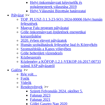
Helyi önkormányzati képviselők és
polgármesterek választása 2019
Helyi Választási Bizottság határozatai
Pályázat
TOP_PLUSZ-3.1.3-23-SO1-2024-00006 Helyi humán
fejlesztések
Magyar Falu program pályázatai
Gölle önkormányzati épületének energetikai
korszerűsítése
2020. évben elnyert pályázatok
Humán szolgáltatások fejlesztése Igal és Környékén
Szomszédolás a Kapos völgyében
Gölle belterületi vízrendezés
Közbeszerzés
Közlemény a KÖFOP-1.2.1-VEKOP-16-2017-00733
számú ASP pályázatról
Galéria
Rég volt…
Fotók
Videók
Rendezvények
Szüreti Felvonulás 2024. október 5.
Falunap 2023
Falunap 2021
Göllei Gasztro Nap 2020