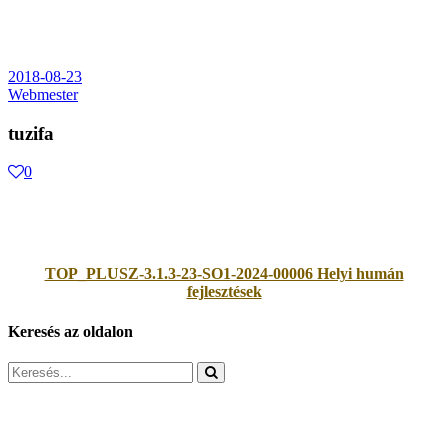
2018-08-23
Webmester
tuzifa
0
TOP_PLUSZ-3.1.3-23-SO1-2024-00006 Helyi humán
fejlesztések
Keresés az oldalon
Search
for: