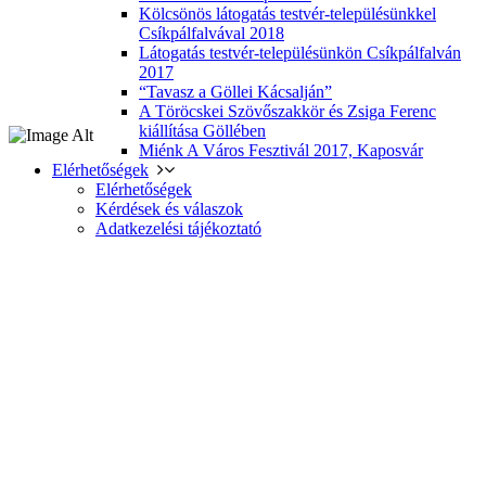
Kölcsönös látogatás testvér-településünkkel
Csíkpálfalvával 2018
Látogatás testvér-településünkön Csíkpálfalván
2017
“Tavasz a Göllei Kácsalján”
A Töröcskei Szövőszakkör és Zsiga Ferenc
kiállítása Göllében
Miénk A Város Fesztivál 2017, Kaposvár
Elérhetőségek
Elérhetőségek
Kérdések és válaszok
Adatkezelési tájékoztató