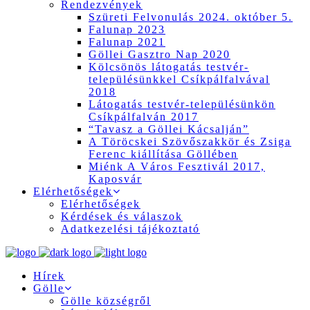
Rendezvények
Szüreti Felvonulás 2024. október 5.
Falunap 2023
Falunap 2021
Göllei Gasztro Nap 2020
Kölcsönös látogatás testvér-
településünkkel Csíkpálfalvával
2018
Látogatás testvér-településünkön
Csíkpálfalván 2017
“Tavasz a Göllei Kácsalján”
A Töröcskei Szövőszakkör és Zsiga
Ferenc kiállítása Göllében
Miénk A Város Fesztivál 2017,
Kaposvár
Elérhetőségek
Elérhetőségek
Kérdések és válaszok
Adatkezelési tájékoztató
Hírek
Gölle
Gölle községről