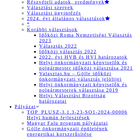
Részvételi adatok, eredmények
Választási szervek
Választási ügyintézés
2024. évi általános választások
*
Korábbi választások
Időközi Roma Nemzetiségi Választás
2023
Választás 2022
Időközi választás 2022
2022. évi HVB és HVI határozatok
Helyi önkormányzati képviselők és
polgármester időközi választása 2021
Valasztas.hu – Gölle időközi
önkormányzati választás jelöltjei
Helyi önkormányzati képviselők és
polgármesterek választása 2019
Helyi Választási Bizottság
határozatai
Pályázat
TOP_PLUSZ-3.1.3-23-SO1-2024-00006
Helyi humán fejlesztések
Magyar Falu program pályázatai
Gölle önkormányzati épületének
energetikai korszerűsítése