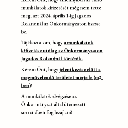
munkálatok kifizetését még nem tette
meg, azt 2024. április 1-ig Jagados
Rolandnál az Önkormányzaton fizesse
be.
Tájékoztatom, hogy
a munkálatok
kifizetése utólag az Önkormányzaton
Jagados Rolandnál történik.
Kérem Önt, hogy
jelentkezése előtt a
megművelendő területet mérje le (m
-
2
ben)
!
A munkálatok elvégzése az
Önkormányzat által ütemezett
sorrendben fog lezajlani!