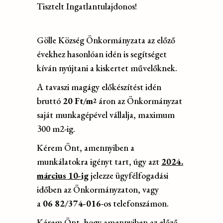
Tisztelt Ingatlantulajdonos!
Gölle Község Önkormányzata az előző
évekhez hasonlóan idén is segítséget
kíván nyújtani a kiskertet művelőknek.
A tavaszi magágy előkészítést idén
bruttó
20 Ft/m
áron az Önkormányzat
2
saját munkagépével vállalja, maximum
300 m2-ig.
Kérem Önt, amennyiben a
munkálatokra igényt tart, úgy azt
2024.
március 10-ig
jelezze ügyfélfogadási
időben az Önkormányzaton, vagy
a
06
82/374-016
-os telefonszámon.
Kérem Önt, hogy amennyiben az előző