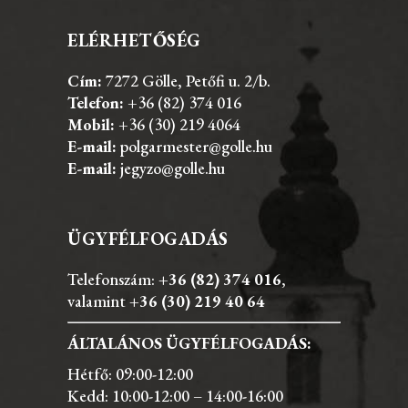
ELÉRHETŐSÉG
Cím:
7272 Gölle, Petőfi u. 2/b.
Telefon:
+36 (82) 374 016
Mobil:
+36 (30) 219 4064
E-mail:
polgarmester@golle.hu
E-mail:
jegyzo@golle.hu
ÜGYFÉLFOGADÁS
Telefonszám:
+36 (82) 374 016
,
valamint
+36 (30) 219 40 64
ÁLTALÁNOS ÜGYFÉLFOGADÁS:
Hétfő: 09:00-12:00
Kedd: 10:00-12:00 – 14:00-16:00