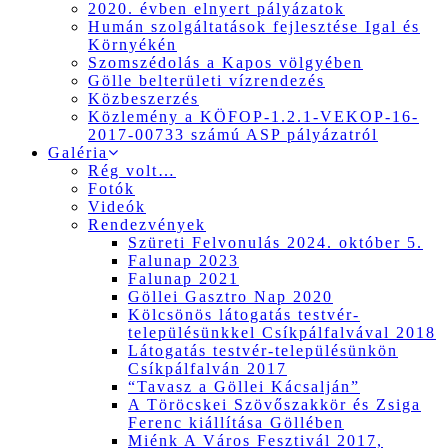
2020. évben elnyert pályázatok
Humán szolgáltatások fejlesztése Igal és
Környékén
Szomszédolás a Kapos völgyében
Gölle belterületi vízrendezés
Közbeszerzés
Közlemény a KÖFOP-1.2.1-VEKOP-16-
2017-00733 számú ASP pályázatról
Galéria
Rég volt…
Fotók
Videók
Rendezvények
Szüreti Felvonulás 2024. október 5.
Falunap 2023
Falunap 2021
Göllei Gasztro Nap 2020
Kölcsönös látogatás testvér-
településünkkel Csíkpálfalvával 2018
Látogatás testvér-településünkön
Csíkpálfalván 2017
“Tavasz a Göllei Kácsalján”
A Töröcskei Szövőszakkör és Zsiga
Ferenc kiállítása Göllében
Miénk A Város Fesztivál 2017,