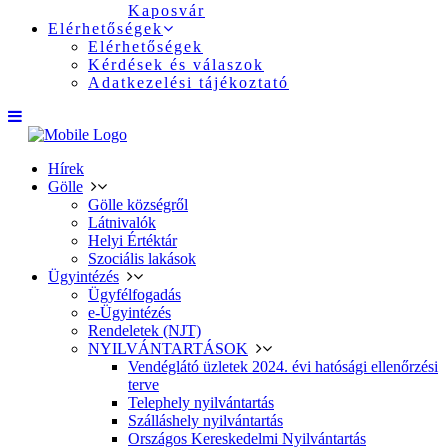
Kaposvár
Elérhetőségek
Elérhetőségek
Kérdések és válaszok
Adatkezelési tájékoztató
Hírek
Gölle
Gölle községről
Látnivalók
Helyi Értéktár
Szociális lakások
Ügyintézés
Ügyfélfogadás
e-Ügyintézés
Rendeletek (NJT)
NYILVÁNTARTÁSOK
Vendéglátó üzletek 2024. évi hatósági ellenőrzési
terve
Telephely nyilvántartás
Szálláshely nyilvántartás
Országos Kereskedelmi Nyilvántartás