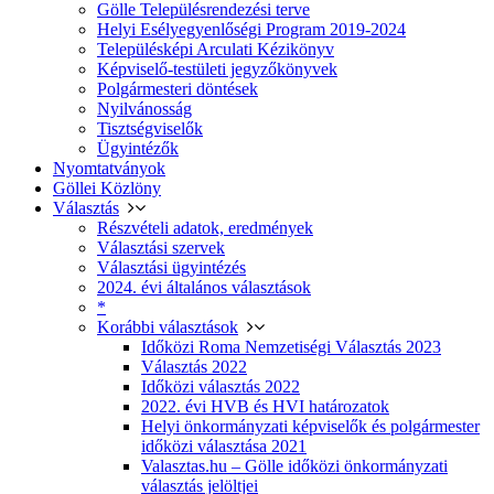
Gölle Településrendezési terve
Helyi Esélyegyenlőségi Program 2019-2024
Településképi Arculati Kézikönyv
Képviselő-testületi jegyzőkönyvek
Polgármesteri döntések
Nyilvánosság
Tisztségviselők
Ügyintézők
Nyomtatványok
Göllei Közlöny
Választás
Részvételi adatok, eredmények
Választási szervek
Választási ügyintézés
2024. évi általános választások
*
Korábbi választások
Időközi Roma Nemzetiségi Választás 2023
Választás 2022
Időközi választás 2022
2022. évi HVB és HVI határozatok
Helyi önkormányzati képviselők és polgármester
időközi választása 2021
Valasztas.hu – Gölle időközi önkormányzati
választás jelöltjei