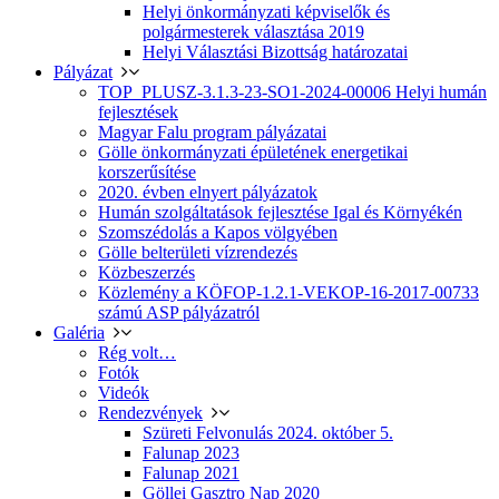
Helyi önkormányzati képviselők és
polgármesterek választása 2019
Helyi Választási Bizottság határozatai
Pályázat
TOP_PLUSZ-3.1.3-23-SO1-2024-00006 Helyi humán
fejlesztések
Magyar Falu program pályázatai
Gölle önkormányzati épületének energetikai
korszerűsítése
2020. évben elnyert pályázatok
Humán szolgáltatások fejlesztése Igal és Környékén
Szomszédolás a Kapos völgyében
Gölle belterületi vízrendezés
Közbeszerzés
Közlemény a KÖFOP-1.2.1-VEKOP-16-2017-00733
számú ASP pályázatról
Galéria
Rég volt…
Fotók
Videók
Rendezvények
Szüreti Felvonulás 2024. október 5.
Falunap 2023
Falunap 2021
Göllei Gasztro Nap 2020