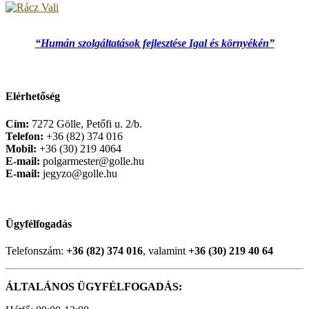
“Humán szolgáltatások fejlesztése Igal és környékén”
Elérhetőség
Cím:
7272 Gölle, Petőfi u. 2/b.
Telefon:
+36 (82) 374 016
Mobil:
+36 (30) 219 4064
E-mail:
polgarmester@golle.hu
E-mail:
jegyzo@golle.hu
Ügyfélfogadás
Telefonszám:
+36 (82) 374 016
, valamint
+36 (30) 219 40 64
ÁLTALÁNOS ÜGYFÉLFOGADÁS: