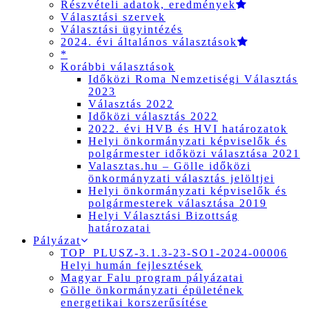
Részvételi adatok, eredmények
Választási szervek
Választási ügyintézés
2024. évi általános választások
*
Korábbi választások
Időközi Roma Nemzetiségi Választás
2023
Választás 2022
Időközi választás 2022
2022. évi HVB és HVI határozatok
Helyi önkormányzati képviselők és
polgármester időközi választása 2021
Valasztas.hu – Gölle időközi
önkormányzati választás jelöltjei
Helyi önkormányzati képviselők és
polgármesterek választása 2019
Helyi Választási Bizottság
határozatai
Pályázat
TOP_PLUSZ-3.1.3-23-SO1-2024-00006
Helyi humán fejlesztések
Magyar Falu program pályázatai
Gölle önkormányzati épületének
energetikai korszerűsítése