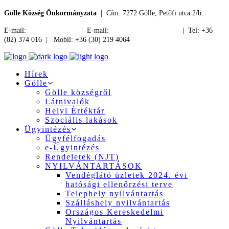
Gölle Község Önkormányzata
| Cím: 7272 Gölle, Petőfi utca 2/b.
E-mail:
jegyzo@golle.hu
| E-mail:
polgarmester@golle.hu
| Tel: +36
(82) 374 016 | Mobil: +36 (30) 219 4064
Hírek
Gölle
Gölle községről
Látnivalók
Helyi Értéktár
Szociális lakások
Ügyintézés
Ügyfélfogadás
e-Ügyintézés
Rendeletek (NJT)
NYILVÁNTARTÁSOK
Vendéglátó üzletek 2024. évi
hatósági ellenőrzési terve
Telephely nyilvántartás
Szálláshely nyilvántartás
Országos Kereskedelmi
Nyilvántartás