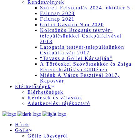
Rendezvények
Szüreti Felvonulás 2024. október 5.
Falunap 2023
Falunap 2021
Göllei Gasztro Nap 2020
Kölcsönös látogatás testvér-
településünkkel Csíkpálfalvával
2018
Látogatás testvér-településünkön
Csíkpálfalván 2017
“Tavasz a Göllei Kácsalján”
A Töröcskei Szövőszakkör és Zsiga
Ferenc kiállítása Göllében
Miénk A Város Fesztivál 2017,
Kaposvár
Elérhetőségek
Elérhetőségek
Kérdések és válaszok
Adatkezelési tájékoztató
Hírek
Gölle
Gölle községről