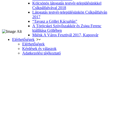
Kölcsönös látogatás testvér-településünkkel
Csíkpálfalvával 2018
Látogatás testvér-településünkön Csíkpálfalván
2017
“Tavasz a Göllei Kácsalján”
A Töröcskei Szövőszakkör és Zsiga Ferenc
kiállítása Göllében
Miénk A Város Fesztivál 2017, Kaposvár
Elérhetőségek
Elérhetőségek
Kérdések és válaszok
Adatkezelési tájékoztató