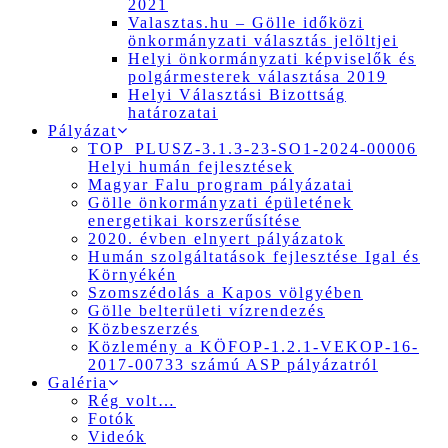
2021
Valasztas.hu – Gölle időközi
önkormányzati választás jelöltjei
Helyi önkormányzati képviselők és
polgármesterek választása 2019
Helyi Választási Bizottság
határozatai
Pályázat
TOP_PLUSZ-3.1.3-23-SO1-2024-00006
Helyi humán fejlesztések
Magyar Falu program pályázatai
Gölle önkormányzati épületének
energetikai korszerűsítése
2020. évben elnyert pályázatok
Humán szolgáltatások fejlesztése Igal és
Környékén
Szomszédolás a Kapos völgyében
Gölle belterületi vízrendezés
Közbeszerzés
Közlemény a KÖFOP-1.2.1-VEKOP-16-
2017-00733 számú ASP pályázatról
Galéria
Rég volt…
Fotók
Videók