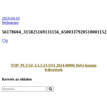
2019-04-10
Webmester
56178604_315825169131156_6500337920510001152
0
TOP_PLUSZ-3.1.3-23-SO1-2024-00006 Helyi humán
fejlesztések
Keresés az oldalon
Search
for: