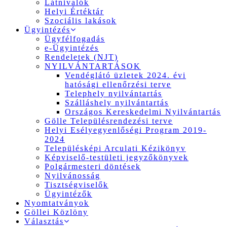
Látnivalók
Helyi Értéktár
Szociális lakások
Ügyintézés
Ügyfélfogadás
e-Ügyintézés
Rendeletek (NJT)
NYILVÁNTARTÁSOK
Vendéglátó üzletek 2024. évi
hatósági ellenőrzési terve
Telephely nyilvántartás
Szálláshely nyilvántartás
Országos Kereskedelmi Nyilvántartás
Gölle Településrendezési terve
Helyi Esélyegyenlőségi Program 2019-
2024
Településképi Arculati Kézikönyv
Képviselő-testületi jegyzőkönyvek
Polgármesteri döntések
Nyilvánosság
Tisztségviselők
Ügyintézők
Nyomtatványok
Göllei Közlöny
Választás