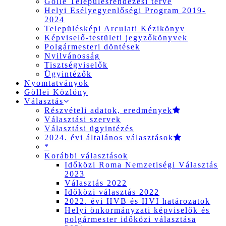
Gölle Településrendezési terve
Helyi Esélyegyenlőségi Program 2019-
2024
Településképi Arculati Kézikönyv
Képviselő-testületi jegyzőkönyvek
Polgármesteri döntések
Nyilvánosság
Tisztségviselők
Ügyintézők
Nyomtatványok
Göllei Közlöny
Választás
Részvételi adatok, eredmények
Választási szervek
Választási ügyintézés
2024. évi általános választások
*
Korábbi választások
Időközi Roma Nemzetiségi Választás
2023
Választás 2022
Időközi választás 2022
2022. évi HVB és HVI határozatok
Helyi önkormányzati képviselők és
polgármester időközi választása