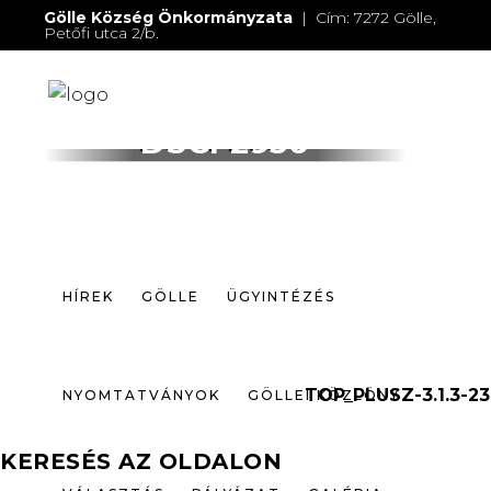
Gölle Község Önkormányzata
| Cím: 7272 Gölle,
Petőfi utca 2/b.
E-mail:
jegyzo@golle.hu
| E-mail:
polgarmester@golle.hu
| Tel: +36 (82) 374 016 |
Mobil: +36 (30) 219 4064
HÍREK
GÖLLE
ÜGYINTÉZÉS
DSCF2950
NYOMTATVÁNYOK
GÖLLEI KÖZLÖNY
VÁLASZTÁS
PÁLYÁZAT
GALÉRIA
HÍREK
GÖLLE
ÜGYINTÉZÉS
ELÉRHETŐSÉGEK
TOP_PLUSZ-3.1.3-23
NYOMTATVÁNYOK
GÖLLEI KÖZLÖNY
KERESÉS AZ OLDALON