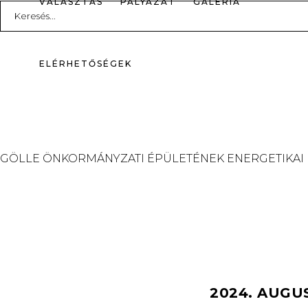
VÁLASZTÁS
PÁLYÁZAT
GALÉRIA
Search
for:
ELÉRHETŐSÉGEK
GÖLLE ÖNKORMÁNYZATI ÉPÜLETÉNEK ENERGETIKAI
2024. AUGU