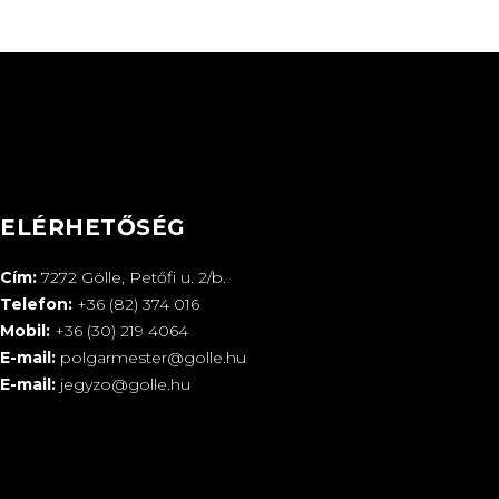
ELÉRHETŐSÉG
Cím:
7272 Gölle, Petőfi u. 2/b.
Telefon:
+36 (82) 374 016
Mobil:
+36 (30) 219 4064
E-mail:
polgarmester@golle.hu
E-mail:
jegyzo@golle.hu