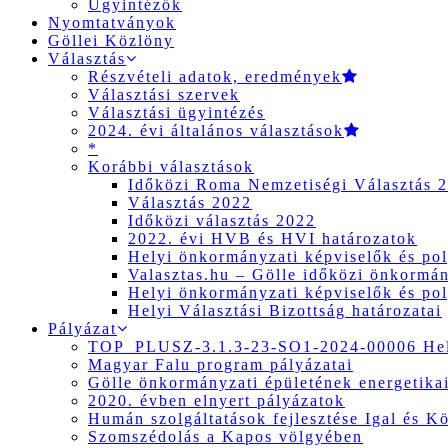
Ügyintézők
Nyomtatványok
Göllei Közlöny
Választás
Részvételi adatok, eredmények
Választási szervek
Választási ügyintézés
2024. évi általános választások
*
Korábbi választások
Időközi Roma Nemzetiségi Választás 
Választás 2022
Időközi választás 2022
2022. évi HVB és HVI határozatok
Helyi önkormányzati képviselők és pol
Valasztas.hu – Gölle időközi önkormány
Helyi önkormányzati képviselők és pol
Helyi Választási Bizottság határozatai
Pályázat
TOP_PLUSZ-3.1.3-23-SO1-2024-00006 Hely
Magyar Falu program pályázatai
Gölle önkormányzati épületének energetikai
2020. évben elnyert pályázatok
Humán szolgáltatások fejlesztése Igal és K
Szomszédolás a Kapos völgyében