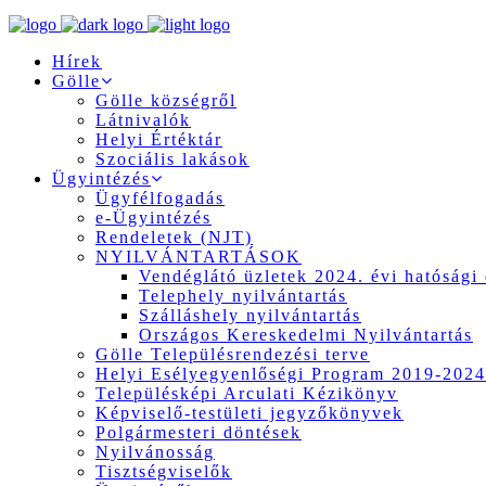
Hírek
Gölle
Gölle községről
Látnivalók
Helyi Értéktár
Szociális lakások
Ügyintézés
Ügyfélfogadás
e-Ügyintézés
Rendeletek (NJT)
NYILVÁNTARTÁSOK
Vendéglátó üzletek 2024. évi hatósági 
Telephely nyilvántartás
Szálláshely nyilvántartás
Országos Kereskedelmi Nyilvántartás
Gölle Településrendezési terve
Helyi Esélyegyenlőségi Program 2019-2024
Településképi Arculati Kézikönyv
Képviselő-testületi jegyzőkönyvek
Polgármesteri döntések
Nyilvánosság
Tisztségviselők