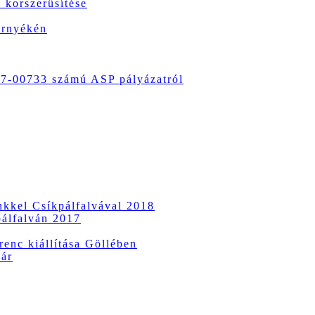
 korszerűsítése
örnyékén
-00733 számú ASP pályázatról
ünkkel Csíkpálfalvával 2018
pálfalván 2017
enc kiállítása Göllében
vár