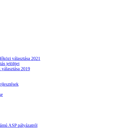
dőközi választása 2021
s jelöltjei
 választása 2019
lesztések
se
mú ASP pályázatról