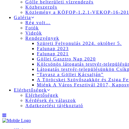
Gölle belterületi vízrendezés
Közbeszerzés
Közlemény a KÖFOP-1.2.1-VEKOP-16-2017
Galéria
Rég volt…
Fotók
Videók
Rendezvények
Szüreti Felvonulás 2024. október 5.
Falunap 2023
Falunap 2021
Göllei Gasztro Nap 2020
Kölcsönös látogatás testvér-település
Látogatás testvér-településünkön Csík
“Tavasz a Göllei Kácsalján”
A Töröcskei Szövőszakkör és Zsiga Fer
Miénk A Város Fesztivál 2017, Kapos
Elérhetőségek
Elérhetőségek
Kérdések és válaszok
Adatkezelési tájékoztató