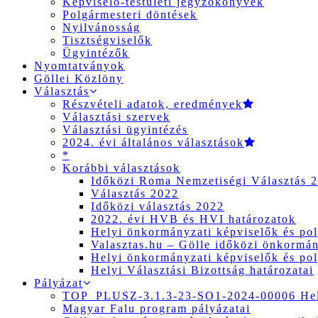
Képviselő-testületi jegyzőkönyvek
Polgármesteri döntések
Nyilvánosság
Tisztségviselők
Ügyintézők
Nyomtatványok
Göllei Közlöny
Választás
Részvételi adatok, eredmények
Választási szervek
Választási ügyintézés
2024. évi általános választások
*
Korábbi választások
Időközi Roma Nemzetiségi Választás 
Választás 2022
Időközi választás 2022
2022. évi HVB és HVI határozatok
Helyi önkormányzati képviselők és pol
Valasztas.hu – Gölle időközi önkormány
Helyi önkormányzati képviselők és pol
Helyi Választási Bizottság határozatai
Pályázat
TOP_PLUSZ-3.1.3-23-SO1-2024-00006 Hely
Magyar Falu program pályázatai