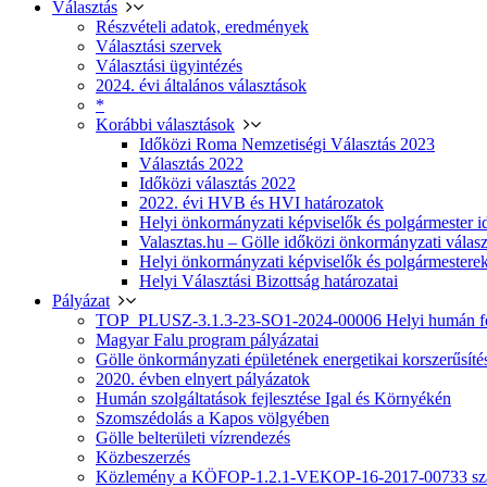
Választás
Részvételi adatok, eredmények
Választási szervek
Választási ügyintézés
2024. évi általános választások
*
Korábbi választások
Időközi Roma Nemzetiségi Választás 2023
Választás 2022
Időközi választás 2022
2022. évi HVB és HVI határozatok
Helyi önkormányzati képviselők és polgármester i
Valasztas.hu – Gölle időközi önkormányzati választá
Helyi önkormányzati képviselők és polgármesterek
Helyi Választási Bizottság határozatai
Pályázat
TOP_PLUSZ-3.1.3-23-SO1-2024-00006 Helyi humán fej
Magyar Falu program pályázatai
Gölle önkormányzati épületének energetikai korszerűsíté
2020. évben elnyert pályázatok
Humán szolgáltatások fejlesztése Igal és Környékén
Szomszédolás a Kapos völgyében
Gölle belterületi vízrendezés
Közbeszerzés
Közlemény a KÖFOP-1.2.1-VEKOP-16-2017-00733 szá