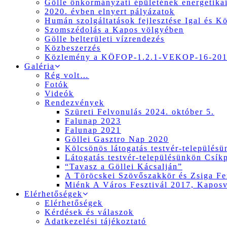
Gölle önkormányzati épületének energetikai
2020. évben elnyert pályázatok
Humán szolgáltatások fejlesztése Igal és K
Szomszédolás a Kapos völgyében
Gölle belterületi vízrendezés
Közbeszerzés
Közlemény a KÖFOP-1.2.1-VEKOP-16-2017
Galéria
Rég volt…
Fotók
Videók
Rendezvények
Szüreti Felvonulás 2024. október 5.
Falunap 2023
Falunap 2021
Göllei Gasztro Nap 2020
Kölcsönös látogatás testvér-település
Látogatás testvér-településünkön Csík
“Tavasz a Göllei Kácsalján”
A Töröcskei Szövőszakkör és Zsiga Fer
Miénk A Város Fesztivál 2017, Kapos
Elérhetőségek
Elérhetőségek
Kérdések és válaszok
Adatkezelési tájékoztató