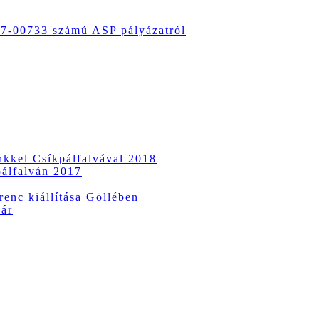
-00733 számú ASP pályázatról
ünkkel Csíkpálfalvával 2018
pálfalván 2017
enc kiállítása Göllében
vár