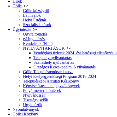
Hírek
Gölle
Gölle községről
Látnivalók
Helyi Értéktár
Szociális lakások
Ügyintézés
Ügyfélfogadás
e-Ügyintézés
Rendeletek (NJT)
NYILVÁNTARTÁSOK
Vendéglátó üzletek 2024. évi hatósági ellenőrzési t
Telephely nyilvántartás
Szálláshely nyilvántartás
Országos Kereskedelmi Nyilvántartás
Gölle Településrendezési terve
Helyi Esélyegyenlőségi Program 2019-2024
Településképi Arculati Kézikönyv
Képviselő-testületi jegyzőkönyvek
Polgármesteri döntések
Nyilvánosság
Tisztségviselők
Ügyintézők
Nyomtatványok
Göllei Közlöny