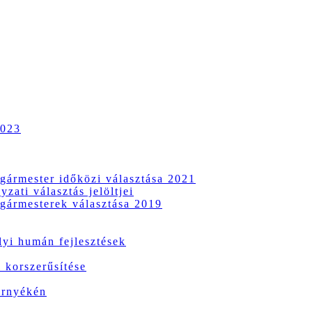
2023
gármester időközi választása 2021
zati választás jelöltjei
gármesterek választása 2019
i humán fejlesztések
 korszerűsítése
örnyékén