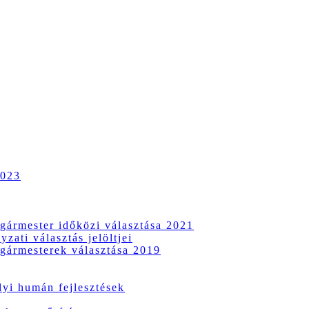
2023
gármester időközi választása 2021
zati választás jelöltjei
gármesterek választása 2019
i humán fejlesztések