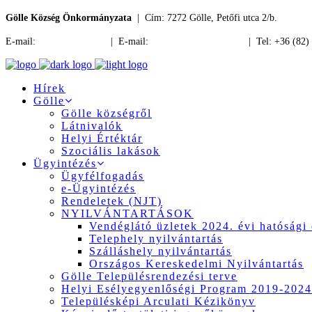
Gölle Község Önkormányzata
| Cím: 7272 Gölle, Petőfi utca 2/b.
E-mail:
jegyzo@golle.hu
| E-mail:
polgarmester@golle.hu
| Tel: +36 (82)
Hírek
Gölle
Gölle községről
Látnivalók
Helyi Értéktár
Szociális lakások
Ügyintézés
Ügyfélfogadás
e-Ügyintézés
Rendeletek (NJT)
NYILVÁNTARTÁSOK
Vendéglátó üzletek 2024. évi hatósági 
Telephely nyilvántartás
Szálláshely nyilvántartás
Országos Kereskedelmi Nyilvántartás
Gölle Településrendezési terve
Helyi Esélyegyenlőségi Program 2019-2024
Településképi Arculati Kézikönyv