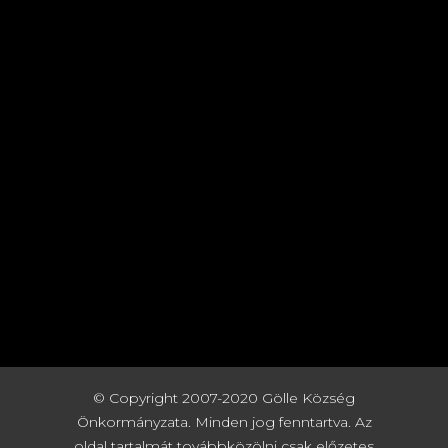
© Copyright 2007-2020 Gölle Község
Önkormányzata. Minden jog fenntartva. Az
oldal tartalmát továbbközölni csak előzetes