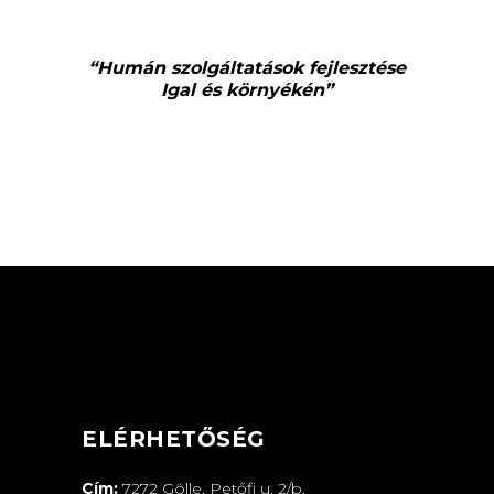
“Humán szolgáltatások fejlesztése
Igal és környékén”
ELÉRHETŐSÉG
Cím:
7272 Gölle, Petőfi u. 2/b.