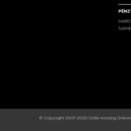
PÉNZ
Hétfő:
Szerda
© Copyright 2007-2020 Gölle Község Önkormány