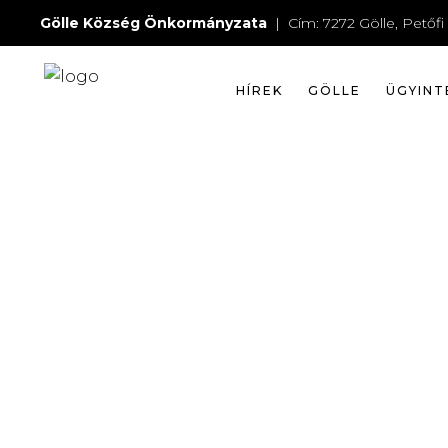
Gölle Község Önkormányzata
| Cím: 7272 Gölle, Petőfi 
HÍREK
GÖLLE
ÜGYINT