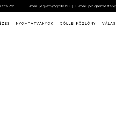
DSCF2910
utca 2/b.
E-mail:
jegyzo@golle.hu
| E-mail:
polgarmester@
ÉZÉS
NYOMTATVÁNYOK
GÖLLEI KÖZLÖNY
VÁLAS