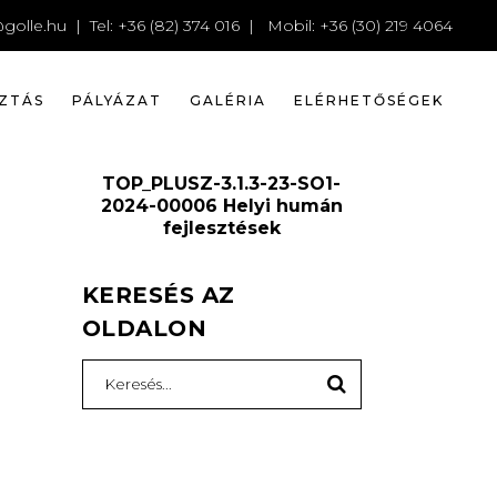
golle.hu
| Tel: +36 (82) 374 016 | Mobil: +36 (30) 219 4064
ZTÁS
PÁLYÁZAT
GALÉRIA
ELÉRHETŐSÉGEK
TOP_PLUSZ-3.1.3-23-SO1-
2024-00006 Helyi humán
fejlesztések
KERESÉS AZ
OLDALON
Search
for: