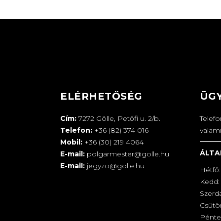
ELÉRHETŐSÉG
ÜG
Cím:
7272 Gölle, Petőfi u. 2/b.
Telef
Telefon:
+36 (82) 374 016
valam
Mobil:
+36 (30) 219 4064
ÁLTA
E-mail:
polgarmester@golle.hu
E-mail:
jegyzo@golle.hu
Hétfő:
Kedd: 
Szerd
Csütör
Pénte