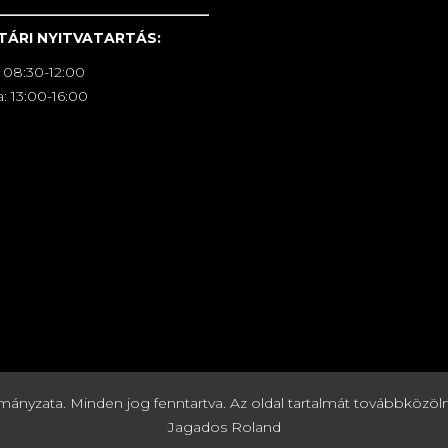
TÁRI NYITVATARTÁS:
 08:30-12:00
: 13:00-16:00
zata. Minden jog fenntartva. Az oldal tartalmát továbbközölni c
Jagados Roland