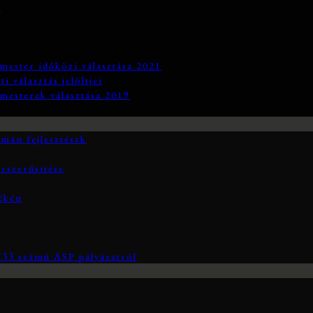
3
mester időközi választása 2021
 választás jelöltjei
mesterek választása 2019
án fejlesztések
rszerűsítése
yékén
3 számú ASP pályázatról