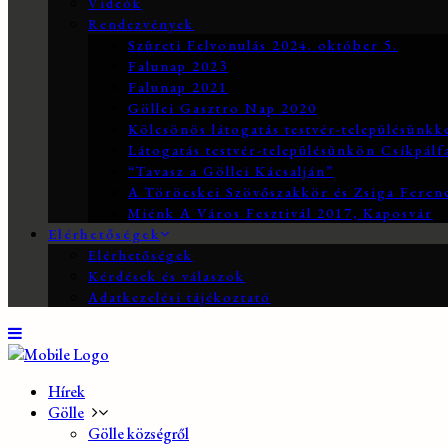
Videók
Rendezvények
Szüreti Felvonulás 2024. október 5.
Falunap 2023
Falunap 2021
Göllei Gasztro Nap 2020
Kölcsönös látogatás testvér-településünkk
Látogatás testvér-településünkön Csíkpálf
“Tavasz a Göllei Kácsalján”
A Töröcskei Szövőszakkör és Zsiga Ferenc
Miénk A Város Fesztivál 2017, Kaposvár
Elérhetőségek
Elérhetőségek
Kérdések és válaszok
Adatkezelési tájékoztató
Hírek
Gölle
Gölle községről