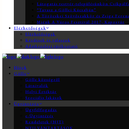
Látogatás testvér-településünkön Csíkpálf
“Tavasz a Göllei Kácsalján”
A Töröcskei Szövőszakkör és Zsiga Ferenc
Miénk A Város Fesztivál 2017, Kaposvár
Elérhetőségek
Elérhetőségek
Kérdések és válaszok
Adatkezelési tájékoztató
Hírek
Gölle
Gölle községről
Látnivalók
Helyi Értéktár
Szociális lakások
Ügyintézés
Ügyfélfogadás
e-Ügyintézés
Rendeletek (NJT)
NYILVÁNTARTÁSOK