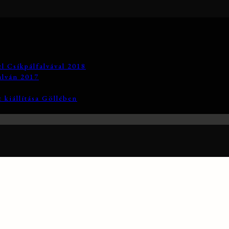
el Csíkpálfalvával 2018
alván 2017
 kiállítása Göllében