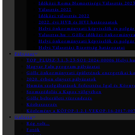
Időközi Roma Nemzetiségi Választás 202
Választás 2022
Időközi választás 2022
2022. évi HVB és HVI határozatok
Helyi önkormányzati képviselők és polgár
Valasztas.hu – Gölle időközi önkormányzati
Helyi önkormányzati képviselők és polgár
Helyi Választási Bizottság határozatai
Pályázat
TOP_PLUSZ-3.1.3-23-SO1-2024-00006 Helyi hum
Magyar Falu program pályázatai
Gölle önkormányzati épületének energetikai ko
2020. évben elnyert pályázatok
Humán szolgáltatások fejlesztése Igal és Körn
Szomszédolás a Kapos völgyében
Gölle belterületi vízrendezés
Közbeszerzés
Közlemény a KÖFOP-1.2.1-VEKOP-16-2017-0073
Galéria
Rég volt…
Fotók