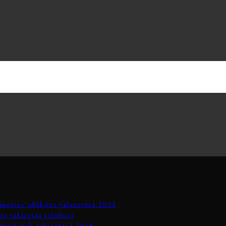
3
mester időközi választása 2021
 választás jelöltjei
mesterek választása 2019