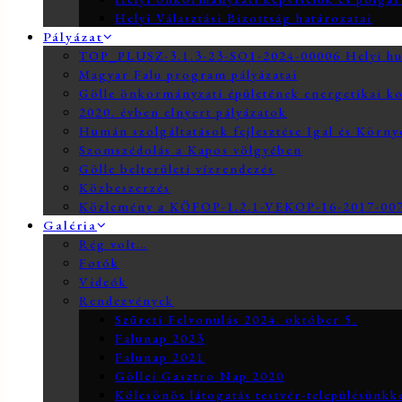
Helyi Választási Bizottság határozatai
Pályázat
TOP_PLUSZ-3.1.3-23-SO1-2024-00006 Helyi hum
Magyar Falu program pályázatai
Gölle önkormányzati épületének energetikai ko
2020. évben elnyert pályázatok
Humán szolgáltatások fejlesztése Igal és Körn
Szomszédolás a Kapos völgyében
Gölle belterületi vízrendezés
Közbeszerzés
Közlemény a KÖFOP-1.2.1-VEKOP-16-2017-0073
Galéria
Rég volt…
Fotók
Videók
Rendezvények
Szüreti Felvonulás 2024. október 5.
Falunap 2023
Falunap 2021
Göllei Gasztro Nap 2020
Kölcsönös látogatás testvér-településünkk