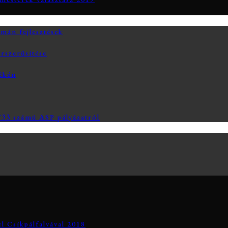
án fejlesztések
rszerűsítése
yékén
3 számú ASP pályázatról
el Csíkpálfalvával 2018