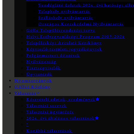
Vendéglátó üzletek 2024. évi hatósági elle
Telephely nyilvántartás
Szálláshely nyilvántartás
Országos Kereskedelmi Nyilvántartás
Gölle Településrendezési terve
Helyi Esélyegyenlőségi Program 2019-2024
Településképi Arculati Kézikönyv
Képviselő-testületi jegyzőkönyvek
Polgármesteri döntések
Nyilvánosság
Tisztségviselők
Ügyintézők
Nyomtatványok
Göllei Közlöny
Választás
Részvételi adatok, eredmények
Választási szervek
Választási ügyintézés
2024. évi általános választások
*
Korábbi választások