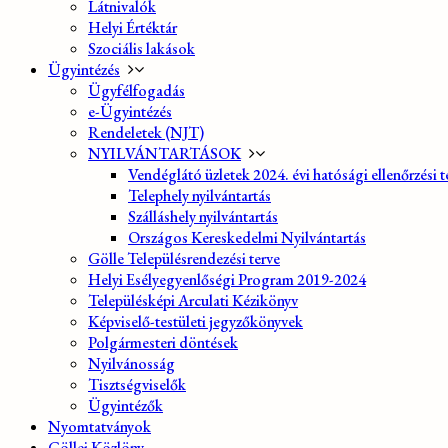
Látnivalók
Helyi Értéktár
Szociális lakások
Ügyintézés
Ügyfélfogadás
e-Ügyintézés
Rendeletek (NJT)
NYILVÁNTARTÁSOK
Vendéglátó üzletek 2024. évi hatósági ellenőrzési t
Telephely nyilvántartás
Szálláshely nyilvántartás
Országos Kereskedelmi Nyilvántartás
Gölle Településrendezési terve
Helyi Esélyegyenlőségi Program 2019-2024
Településképi Arculati Kézikönyv
Képviselő-testületi jegyzőkönyvek
Polgármesteri döntések
Nyilvánosság
Tisztségviselők
Ügyintézők
Nyomtatványok
Göllei Közlöny