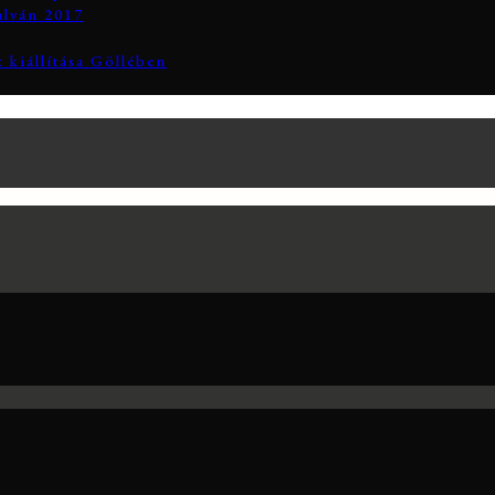
alván 2017
 kiállítása Göllében