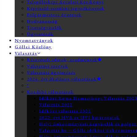
Településképi Arculati Kézikönyv
Képviselő-testületi jegyzőkönyvek
Polgármesteri döntések
Nyilvánosság
Tisztségviselők
Ügyintézők
Nyomtatványok
Göllei Közlöny
Választás
Részvételi adatok, eredmények
Választási szervek
Választási ügyintézés
2024. évi általános választások
*
Korábbi választások
Időközi Roma Nemzetiségi Választás 202
Választás 2022
Időközi választás 2022
2022. évi HVB és HVI határozatok
Helyi önkormányzati képviselők és polgár
Valasztas.hu – Gölle időközi önkormányzati
Helyi önkormányzati képviselők és polgár