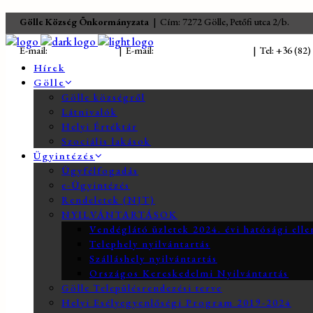
Gölle Község Önkormányzata
| Cím: 7272 Gölle, Petőfi utca 2/b.
E-mail:
jegyzo@golle.hu
| E-mail:
polgarmester@golle.hu
| Tel: +36 (82)
Hírek
Gölle
Gölle községről
Látnivalók
Helyi Értéktár
Szociális lakások
Ügyintézés
Ügyfélfogadás
e-Ügyintézés
Rendeletek (NJT)
NYILVÁNTARTÁSOK
Vendéglátó üzletek 2024. évi hatósági elle
Telephely nyilvántartás
Szálláshely nyilvántartás
Országos Kereskedelmi Nyilvántartás
Gölle Településrendezési terve
Helyi Esélyegyenlőségi Program 2019-2024