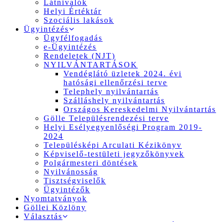
Látnivalók
Helyi Értéktár
Szociális lakások
Ügyintézés
Ügyfélfogadás
e-Ügyintézés
Rendeletek (NJT)
NYILVÁNTARTÁSOK
Vendéglátó üzletek 2024. évi
hatósági ellenőrzési terve
Telephely nyilvántartás
Szálláshely nyilvántartás
Országos Kereskedelmi Nyilvántartás
Gölle Településrendezési terve
Helyi Esélyegyenlőségi Program 2019-
2024
Településképi Arculati Kézikönyv
Képviselő-testületi jegyzőkönyvek
Polgármesteri döntések
Nyilvánosság
Tisztségviselők
Ügyintézők
Nyomtatványok
Göllei Közlöny
Választás