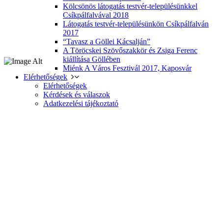
Kölcsönös látogatás testvér-településünkkel
Csíkpálfalvával 2018
Látogatás testvér-településünkön Csíkpálfalván
2017
“Tavasz a Göllei Kácsalján”
A Töröcskei Szövőszakkör és Zsiga Ferenc
kiállítása Göllében
Miénk A Város Fesztivál 2017, Kaposvár
Elérhetőségek
Elérhetőségek
Kérdések és válaszok
Adatkezelési tájékoztató