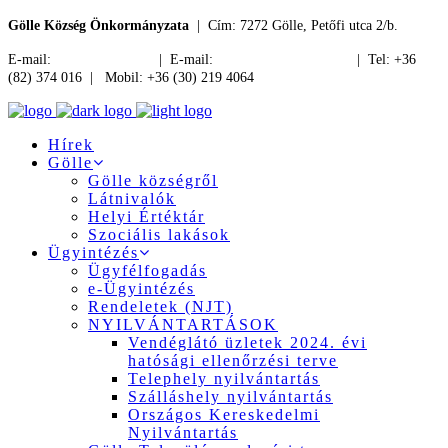
Gölle Község Önkormányzata
| Cím: 7272 Gölle, Petőfi utca 2/b.
E-mail:
jegyzo@golle.hu
| E-mail:
polgarmester@golle.hu
| Tel: +36
(82) 374 016 | Mobil: +36 (30) 219 4064
Hírek
Gölle
Gölle községről
Látnivalók
Helyi Értéktár
Szociális lakások
Ügyintézés
Ügyfélfogadás
e-Ügyintézés
Rendeletek (NJT)
NYILVÁNTARTÁSOK
Vendéglátó üzletek 2024. évi
hatósági ellenőrzési terve
Telephely nyilvántartás
Szálláshely nyilvántartás
Országos Kereskedelmi
Nyilvántartás