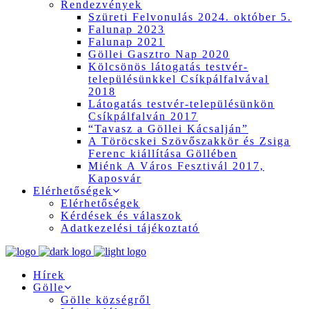
Rendezvények
Szüreti Felvonulás 2024. október 5.
Falunap 2023
Falunap 2021
Göllei Gasztro Nap 2020
Kölcsönös látogatás testvér-
településünkkel Csíkpálfalvával
2018
Látogatás testvér-településünkön
Csíkpálfalván 2017
“Tavasz a Göllei Kácsalján”
A Töröcskei Szövőszakkör és Zsiga
Ferenc kiállítása Göllében
Miénk A Város Fesztivál 2017,
Kaposvár
Elérhetőségek
Elérhetőségek
Kérdések és válaszok
Adatkezelési tájékoztató
Hírek
Gölle
Gölle községről