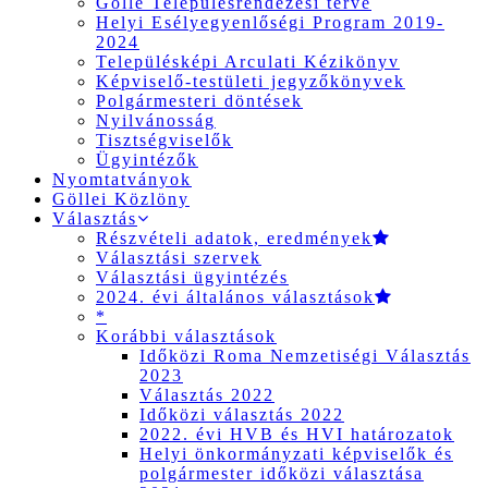
Gölle Településrendezési terve
Helyi Esélyegyenlőségi Program 2019-
2024
Településképi Arculati Kézikönyv
Képviselő-testületi jegyzőkönyvek
Polgármesteri döntések
Nyilvánosság
Tisztségviselők
Ügyintézők
Nyomtatványok
Göllei Közlöny
Választás
Részvételi adatok, eredmények
Választási szervek
Választási ügyintézés
2024. évi általános választások
*
Korábbi választások
Időközi Roma Nemzetiségi Választás
2023
Választás 2022
Időközi választás 2022
2022. évi HVB és HVI határozatok
Helyi önkormányzati képviselők és
polgármester időközi választása