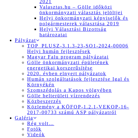
2021
Valasztas.hu – Gölle időközi
önkormányzati választás jelöltjei
Helyi önkormányzati képviselők és
polgármesterek választása 2019
Helyi Választási Bizottság
határozatai
Pályázat
TOP_PLUSZ-3.1.3-23-SO1-2024-00006
Helyi humán fejlesztések
Magyar Falu program pályázatai
Gölle önkormányzati épületének
energetikai korszerűsítése
2020. évben elnyert pályázatok
Humán szolgáltatások fejlesztése Igal és
Környékén
Szomszédolás a Kapos völgyében
Gölle belterületi vízrendezés
Közbeszerzés
Közlemény a KÖFOP-1.2.1-VEKOP-16-
2017-00733 számú ASP pályázatról
Galéria
Rég volt…
Fotók
Videók