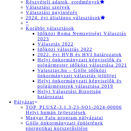
Részvételi adatok, eredmények
Választási szervek
Választási ügyintézés
2024. évi általános választások
*
Korábbi választások
Időközi Roma Nemzetiségi Választás
2023
Választás 2022
Időközi választás 2022
2022. évi HVB és HVI határozatok
Helyi önkormányzati képviselők és
polgármester időközi választása 2021
Valasztas.hu – Gölle időközi
önkormányzati választás jelöltjei
Helyi önkormányzati képviselők és
polgármesterek választása 2019
Helyi Választási Bizottság
határozatai
Pályázat
TOP_PLUSZ-3.1.3-23-SO1-2024-00006
Helyi humán fejlesztések
Magyar Falu program pályázatai
Gölle önkormányzati épületének
energetikai korszerűsítése