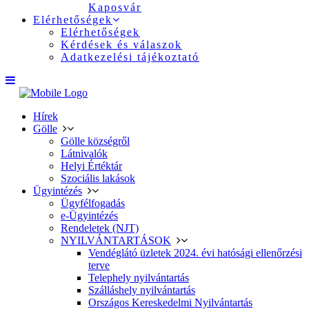
Kaposvár
Elérhetőségek
Elérhetőségek
Kérdések és válaszok
Adatkezelési tájékoztató
Hírek
Gölle
Gölle községről
Látnivalók
Helyi Értéktár
Szociális lakások
Ügyintézés
Ügyfélfogadás
e-Ügyintézés
Rendeletek (NJT)
NYILVÁNTARTÁSOK
Vendéglátó üzletek 2024. évi hatósági ellenőrzési
terve
Telephely nyilvántartás
Szálláshely nyilvántartás
Országos Kereskedelmi Nyilvántartás