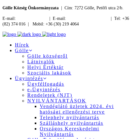
Gölle Község Önkormányzata
| Cím: 7272 Gölle, Petőfi utca 2/b.
E-mail:
jegyzo@golle.hu
| E-mail:
polgarmester@golle.hu
| Tel: +36
(82) 374 016 | Mobil: +36 (30) 219 4064
Hírek
Gölle
Gölle községről
Látnivalók
Helyi Értéktár
Szociális lakások
Ügyintézés
Ügyfélfogadás
e-Ügyintézés
Rendeletek (NJT)
NYILVÁNTARTÁSOK
Vendéglátó üzletek 2024. évi
hatósági ellenőrzési terve
Telephely nyilvántartás
Szálláshely nyilvántartás
Országos Kereskedelmi
Nyilvántartás