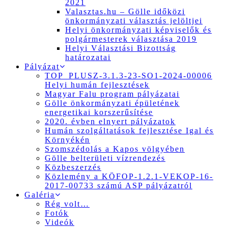
2021
Valasztas.hu – Gölle időközi
önkormányzati választás jelöltjei
Helyi önkormányzati képviselők és
polgármesterek választása 2019
Helyi Választási Bizottság
határozatai
Pályázat
TOP_PLUSZ-3.1.3-23-SO1-2024-00006
Helyi humán fejlesztések
Magyar Falu program pályázatai
Gölle önkormányzati épületének
energetikai korszerűsítése
2020. évben elnyert pályázatok
Humán szolgáltatások fejlesztése Igal és
Környékén
Szomszédolás a Kapos völgyében
Gölle belterületi vízrendezés
Közbeszerzés
Közlemény a KÖFOP-1.2.1-VEKOP-16-
2017-00733 számú ASP pályázatról
Galéria
Rég volt…
Fotók
Videók