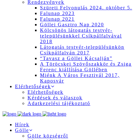
Rendezvények
Szüreti Felvonulás 2024. október 5.
Falunap 2023
Falunap 2021
Göllei Gasztro Nap 2020
Kölcsönös látogatás testvér-
településünkkel Csíkpálfalvával
2018
Látogatás testvér-településünkön
Csíkpálfalván 2017
“Tavasz a Göllei Kácsalján”
A Töröcskei Szövőszakkör és Zsiga
Ferenc kiállítása Göllében
Miénk A Város Fesztivál 2017,
Kaposvár
Elérhetőségek
Elérhetőségek
Kérdések és válaszok
Adatkezelési tájékoztató
Hírek
Gölle
Gölle községről