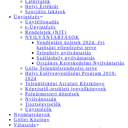
Látnivalók
Helyi Értéktár
Szociális lakások
Ügyintézés
Ügyfélfogadás
e-Ügyintézés
Rendeletek (NJT)
NYILVÁNTARTÁSOK
Vendéglátó üzletek 2024. évi
hatósági ellenőrzési terve
Telephely nyilvántartás
Szálláshely nyilvántartás
Országos Kereskedelmi Nyilvántartás
Gölle Településrendezési terve
Helyi Esélyegyenlőségi Program 2019-
2024
Településképi Arculati Kézikönyv
Képviselő-testületi jegyzőkönyvek
Polgármesteri döntések
Nyilvánosság
Tisztségviselők
Ügyintézők
Nyomtatványok
Göllei Közlöny
Választás