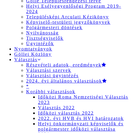
Gölle Településrendezési terve
Helyi Esélyegyenlőségi Program 2019-
2024
Településképi Arculati Kézikönyv
Képviselő-testületi jegyzőkönyvek
Polgármesteri döntések
Nyilvánosság
Tisztségviselők
Ügyintézők
Nyomtatványok
Göllei Közlöny
Választás
Részvételi adatok, eredmények
Választási szervek
Választási ügyintézés
2024. évi általános választások
*
Korábbi választások
Időközi Roma Nemzetiségi Választás
2023
Választás 2022
Időközi választás 2022
2022. évi HVB és HVI határozatok
Helyi önkormányzati képviselők és
polgármester időközi választása