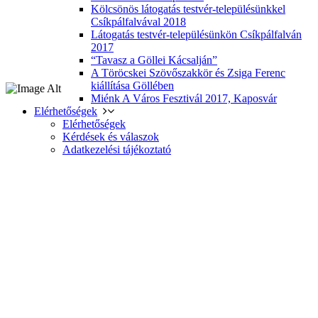
Kölcsönös látogatás testvér-településünkkel
Csíkpálfalvával 2018
Látogatás testvér-településünkön Csíkpálfalván
2017
“Tavasz a Göllei Kácsalján”
A Töröcskei Szövőszakkör és Zsiga Ferenc
kiállítása Göllében
Miénk A Város Fesztivál 2017, Kaposvár
Elérhetőségek
Elérhetőségek
Kérdések és válaszok
Adatkezelési tájékoztató