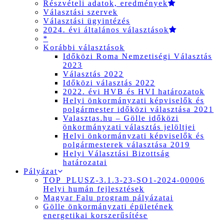
Részvételi adatok, eredmények
Választási szervek
Választási ügyintézés
2024. évi általános választások
*
Korábbi választások
Időközi Roma Nemzetiségi Választás
2023
Választás 2022
Időközi választás 2022
2022. évi HVB és HVI határozatok
Helyi önkormányzati képviselők és
polgármester időközi választása 2021
Valasztas.hu – Gölle időközi
önkormányzati választás jelöltjei
Helyi önkormányzati képviselők és
polgármesterek választása 2019
Helyi Választási Bizottság
határozatai
Pályázat
TOP_PLUSZ-3.1.3-23-SO1-2024-00006
Helyi humán fejlesztések
Magyar Falu program pályázatai
Gölle önkormányzati épületének
energetikai korszerűsítése