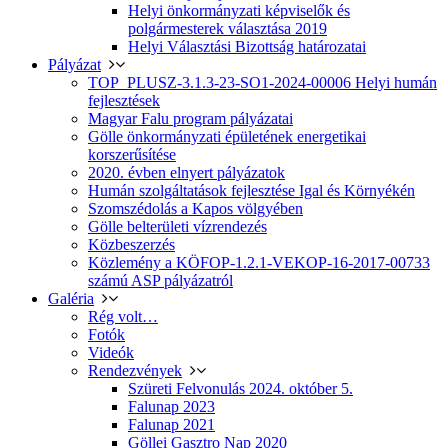
Helyi önkormányzati képviselők és
polgármesterek választása 2019
Helyi Választási Bizottság határozatai
Pályázat
TOP_PLUSZ-3.1.3-23-SO1-2024-00006 Helyi humán
fejlesztések
Magyar Falu program pályázatai
Gölle önkormányzati épületének energetikai
korszerűsítése
2020. évben elnyert pályázatok
Humán szolgáltatások fejlesztése Igal és Környékén
Szomszédolás a Kapos völgyében
Gölle belterületi vízrendezés
Közbeszerzés
Közlemény a KÖFOP-1.2.1-VEKOP-16-2017-00733
számú ASP pályázatról
Galéria
Rég volt…
Fotók
Videók
Rendezvények
Szüreti Felvonulás 2024. október 5.
Falunap 2023
Falunap 2021
Göllei Gasztro Nap 2020