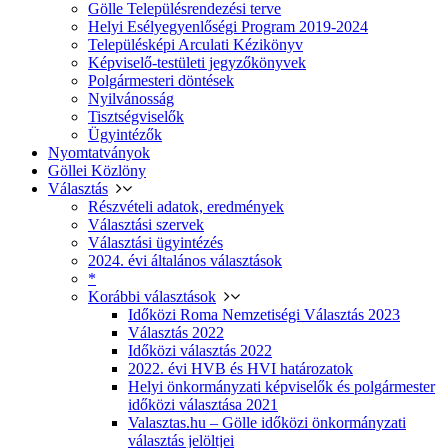
Gölle Településrendezési terve
Helyi Esélyegyenlőségi Program 2019-2024
Településképi Arculati Kézikönyv
Képviselő-testületi jegyzőkönyvek
Polgármesteri döntések
Nyilvánosság
Tisztségviselők
Ügyintézők
Nyomtatványok
Göllei Közlöny
Választás
Részvételi adatok, eredmények
Választási szervek
Választási ügyintézés
2024. évi általános választások
*
Korábbi választások
Időközi Roma Nemzetiségi Választás 2023
Választás 2022
Időközi választás 2022
2022. évi HVB és HVI határozatok
Helyi önkormányzati képviselők és polgármester
időközi választása 2021
Valasztas.hu – Gölle időközi önkormányzati
választás jelöltjei