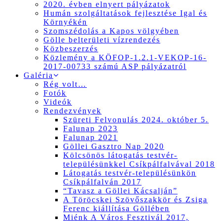
2020. évben elnyert pályázatok
Humán szolgáltatások fejlesztése Igal és
Környékén
Szomszédolás a Kapos völgyében
Gölle belterületi vízrendezés
Közbeszerzés
Közlemény a KÖFOP-1.2.1-VEKOP-16-
2017-00733 számú ASP pályázatról
Galéria
Rég volt…
Fotók
Videók
Rendezvények
Szüreti Felvonulás 2024. október 5.
Falunap 2023
Falunap 2021
Göllei Gasztro Nap 2020
Kölcsönös látogatás testvér-
településünkkel Csíkpálfalvával 2018
Látogatás testvér-településünkön
Csíkpálfalván 2017
“Tavasz a Göllei Kácsalján”
A Töröcskei Szövőszakkör és Zsiga
Ferenc kiállítása Göllében
Miénk A Város Fesztivál 2017,