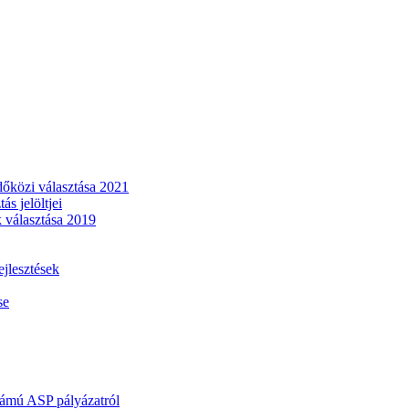
dőközi választása 2021
s jelöltjei
 választása 2019
lesztések
se
mú ASP pályázatról