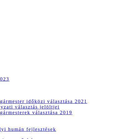
2023
gármester időközi választása 2021
zati választás jelöltjei
gármesterek választása 2019
i humán fejlesztések