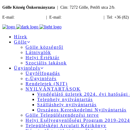
Gölle Község Önkormányzata
| Cím: 7272 Gölle, Petőfi utca 2/b.
E-mail:
jegyzo@golle.hu
| E-mail:
polgarmester@golle.hu
| Tel: +36 (82)
Hírek
Gölle
Gölle községről
Látnivalók
Helyi Értéktár
Szociális lakások
Ügyintézés
Ügyfélfogadás
e-Ügyintézés
Rendeletek (NJT)
NYILVÁNTARTÁSOK
Vendéglátó üzletek 2024. évi hatósági 
Telephely nyilvántartás
Szálláshely nyilvántartás
Országos Kereskedelmi Nyilvántartás
Gölle Településrendezési terve
Helyi Esélyegyenlőségi Program 2019-2024
Településképi Arculati Kézikönyv