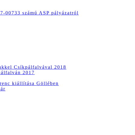
-00733 számú ASP pályázatról
ünkkel Csíkpálfalvával 2018
pálfalván 2017
enc kiállítása Göllében
vár