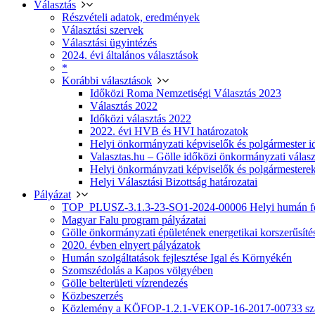
Választás
Részvételi adatok, eredmények
Választási szervek
Választási ügyintézés
2024. évi általános választások
*
Korábbi választások
Időközi Roma Nemzetiségi Választás 2023
Választás 2022
Időközi választás 2022
2022. évi HVB és HVI határozatok
Helyi önkormányzati képviselők és polgármester i
Valasztas.hu – Gölle időközi önkormányzati választá
Helyi önkormányzati képviselők és polgármesterek
Helyi Választási Bizottság határozatai
Pályázat
TOP_PLUSZ-3.1.3-23-SO1-2024-00006 Helyi humán fej
Magyar Falu program pályázatai
Gölle önkormányzati épületének energetikai korszerűsíté
2020. évben elnyert pályázatok
Humán szolgáltatások fejlesztése Igal és Környékén
Szomszédolás a Kapos völgyében
Gölle belterületi vízrendezés
Közbeszerzés
Közlemény a KÖFOP-1.2.1-VEKOP-16-2017-00733 szá