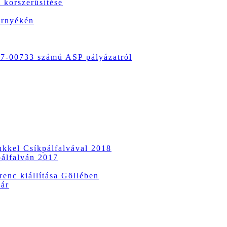
 korszerűsítése
örnyékén
-00733 számú ASP pályázatról
ünkkel Csíkpálfalvával 2018
pálfalván 2017
enc kiállítása Göllében
vár