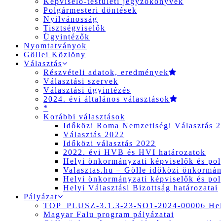
Képviselő-testületi jegyzőkönyvek
Polgármesteri döntések
Nyilvánosság
Tisztségviselők
Ügyintézők
Nyomtatványok
Göllei Közlöny
Választás
Részvételi adatok, eredmények
Választási szervek
Választási ügyintézés
2024. évi általános választások
*
Korábbi választások
Időközi Roma Nemzetiségi Választás 
Választás 2022
Időközi választás 2022
2022. évi HVB és HVI határozatok
Helyi önkormányzati képviselők és pol
Valasztas.hu – Gölle időközi önkormány
Helyi önkormányzati képviselők és pol
Helyi Választási Bizottság határozatai
Pályázat
TOP_PLUSZ-3.1.3-23-SO1-2024-00006 Hely
Magyar Falu program pályázatai