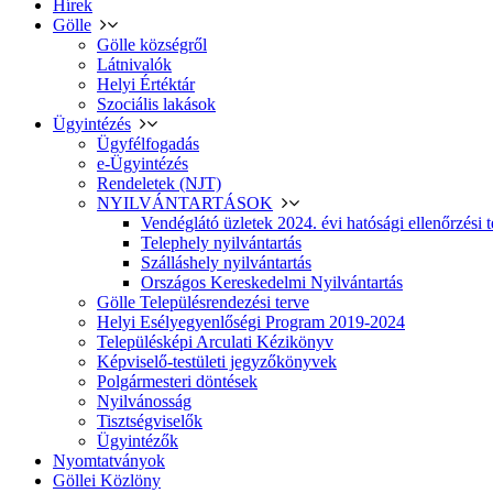
Hírek
Gölle
Gölle községről
Látnivalók
Helyi Értéktár
Szociális lakások
Ügyintézés
Ügyfélfogadás
e-Ügyintézés
Rendeletek (NJT)
NYILVÁNTARTÁSOK
Vendéglátó üzletek 2024. évi hatósági ellenőrzési t
Telephely nyilvántartás
Szálláshely nyilvántartás
Országos Kereskedelmi Nyilvántartás
Gölle Településrendezési terve
Helyi Esélyegyenlőségi Program 2019-2024
Településképi Arculati Kézikönyv
Képviselő-testületi jegyzőkönyvek
Polgármesteri döntések
Nyilvánosság
Tisztségviselők
Ügyintézők
Nyomtatványok
Göllei Közlöny