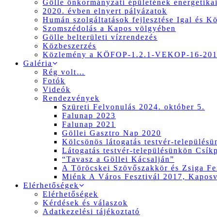
Gölle önkormányzati épületének energetikai
2020. évben elnyert pályázatok
Humán szolgáltatások fejlesztése Igal és K
Szomszédolás a Kapos völgyében
Gölle belterületi vízrendezés
Közbeszerzés
Közlemény a KÖFOP-1.2.1-VEKOP-16-2017
Galéria
Rég volt…
Fotók
Videók
Rendezvények
Szüreti Felvonulás 2024. október 5.
Falunap 2023
Falunap 2021
Göllei Gasztro Nap 2020
Kölcsönös látogatás testvér-település
Látogatás testvér-településünkön Csík
“Tavasz a Göllei Kácsalján”
A Töröcskei Szövőszakkör és Zsiga Fer
Miénk A Város Fesztivál 2017, Kapos
Elérhetőségek
Elérhetőségek
Kérdések és válaszok
Adatkezelési tájékoztató