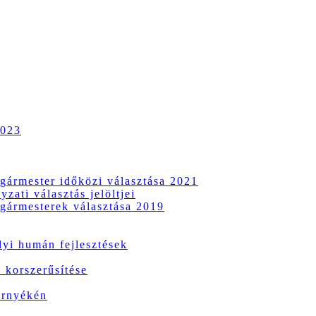
2023
gármester időközi választása 2021
zati választás jelöltjei
gármesterek választása 2019
i humán fejlesztések
 korszerűsítése
örnyékén