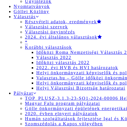
Ügyintézők
Nyomtatványok
Göllei Közlöny
Választás
Részvételi adatok, eredmények
Választási szervek
Választási ügyintézés
2024. évi általános választások
*
Korábbi választások
Időközi Roma Nemzetiségi Választás 
Választás 2022
Időközi választás 2022
2022. évi HVB és HVI határozatok
Helyi önkormányzati képviselők és pol
Valasztas.hu – Gölle időközi önkormány
Helyi önkormányzati képviselők és pol
Helyi Választási Bizottság határozatai
Pályázat
TOP_PLUSZ-3.1.3-23-SO1-2024-00006 Hely
Magyar Falu program pályázatai
Gölle önkormányzati épületének energetikai
2020. évben elnyert pályázatok
Humán szolgáltatások fejlesztése Igal és K
Szomszédolás a Kapos völgyében