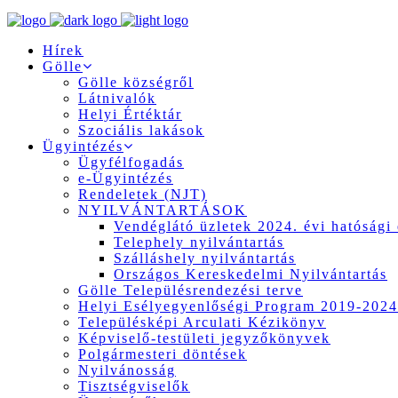
Hírek
Gölle
Gölle községről
Látnivalók
Helyi Értéktár
Szociális lakások
Ügyintézés
Ügyfélfogadás
e-Ügyintézés
Rendeletek (NJT)
NYILVÁNTARTÁSOK
Vendéglátó üzletek 2024. évi hatósági 
Telephely nyilvántartás
Szálláshely nyilvántartás
Országos Kereskedelmi Nyilvántartás
Gölle Településrendezési terve
Helyi Esélyegyenlőségi Program 2019-2024
Településképi Arculati Kézikönyv
Képviselő-testületi jegyzőkönyvek
Polgármesteri döntések
Nyilvánosság
Tisztségviselők