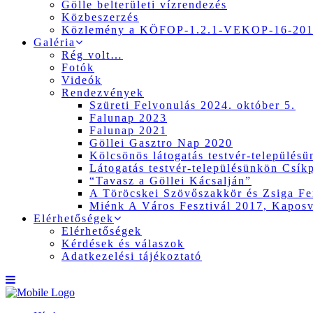
Gölle belterületi vízrendezés
Közbeszerzés
Közlemény a KÖFOP-1.2.1-VEKOP-16-2017
Galéria
Rég volt…
Fotók
Videók
Rendezvények
Szüreti Felvonulás 2024. október 5.
Falunap 2023
Falunap 2021
Göllei Gasztro Nap 2020
Kölcsönös látogatás testvér-település
Látogatás testvér-településünkön Csík
“Tavasz a Göllei Kácsalján”
A Töröcskei Szövőszakkör és Zsiga Fer
Miénk A Város Fesztivál 2017, Kapos
Elérhetőségek
Elérhetőségek
Kérdések és válaszok
Adatkezelési tájékoztató