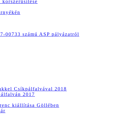
 korszerűsítése
örnyékén
-00733 számú ASP pályázatról
ünkkel Csíkpálfalvával 2018
pálfalván 2017
enc kiállítása Göllében
vár