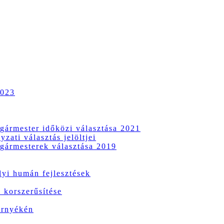
2023
gármester időközi választása 2021
zati választás jelöltjei
gármesterek választása 2019
i humán fejlesztések
 korszerűsítése
örnyékén