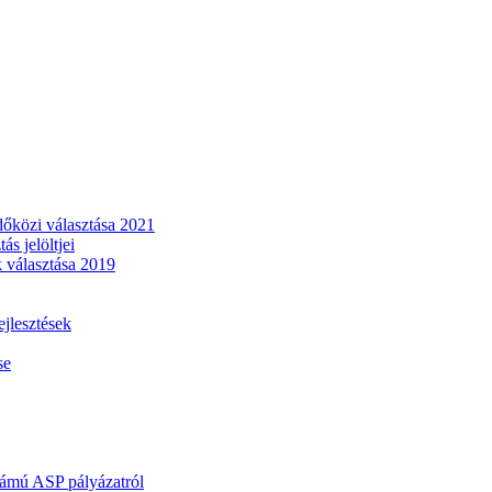
dőközi választása 2021
s jelöltjei
 választása 2019
lesztések
se
mú ASP pályázatról