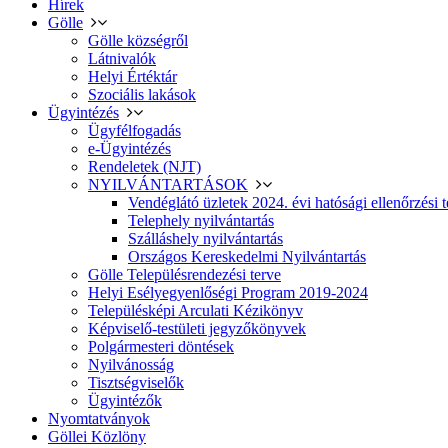
Hírek
Gölle
Gölle községről
Látnivalók
Helyi Értéktár
Szociális lakások
Ügyintézés
Ügyfélfogadás
e-Ügyintézés
Rendeletek (NJT)
NYILVÁNTARTÁSOK
Vendéglátó üzletek 2024. évi hatósági ellenőrzési t
Telephely nyilvántartás
Szálláshely nyilvántartás
Országos Kereskedelmi Nyilvántartás
Gölle Településrendezési terve
Helyi Esélyegyenlőségi Program 2019-2024
Településképi Arculati Kézikönyv
Képviselő-testületi jegyzőkönyvek
Polgármesteri döntések
Nyilvánosság
Tisztségviselők
Ügyintézők
Nyomtatványok
Göllei Közlöny