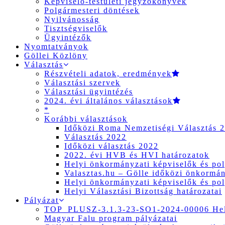
Képviselő-testületi jegyzőkönyvek
Polgármesteri döntések
Nyilvánosság
Tisztségviselők
Ügyintézők
Nyomtatványok
Göllei Közlöny
Választás
Részvételi adatok, eredmények
Választási szervek
Választási ügyintézés
2024. évi általános választások
*
Korábbi választások
Időközi Roma Nemzetiségi Választás 
Választás 2022
Időközi választás 2022
2022. évi HVB és HVI határozatok
Helyi önkormányzati képviselők és pol
Valasztas.hu – Gölle időközi önkormány
Helyi önkormányzati képviselők és pol
Helyi Választási Bizottság határozatai
Pályázat
TOP_PLUSZ-3.1.3-23-SO1-2024-00006 Hely
Magyar Falu program pályázatai