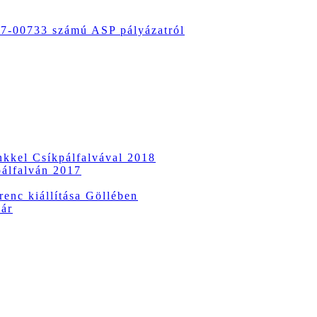
-00733 számú ASP pályázatról
ünkkel Csíkpálfalvával 2018
pálfalván 2017
enc kiállítása Göllében
vár