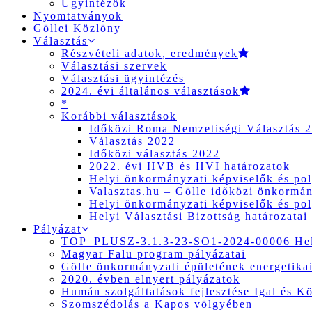
Ügyintézők
Nyomtatványok
Göllei Közlöny
Választás
Részvételi adatok, eredmények
Választási szervek
Választási ügyintézés
2024. évi általános választások
*
Korábbi választások
Időközi Roma Nemzetiségi Választás 
Választás 2022
Időközi választás 2022
2022. évi HVB és HVI határozatok
Helyi önkormányzati képviselők és pol
Valasztas.hu – Gölle időközi önkormány
Helyi önkormányzati képviselők és pol
Helyi Választási Bizottság határozatai
Pályázat
TOP_PLUSZ-3.1.3-23-SO1-2024-00006 Hely
Magyar Falu program pályázatai
Gölle önkormányzati épületének energetikai
2020. évben elnyert pályázatok
Humán szolgáltatások fejlesztése Igal és K
Szomszédolás a Kapos völgyében