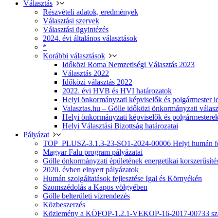
Választás
Részvételi adatok, eredmények
Választási szervek
Választási ügyintézés
2024. évi általános választások
*
Korábbi választások
Időközi Roma Nemzetiségi Választás 2023
Választás 2022
Időközi választás 2022
2022. évi HVB és HVI határozatok
Helyi önkormányzati képviselők és polgármester i
Valasztas.hu – Gölle időközi önkormányzati választá
Helyi önkormányzati képviselők és polgármesterek
Helyi Választási Bizottság határozatai
Pályázat
TOP_PLUSZ-3.1.3-23-SO1-2024-00006 Helyi humán fej
Magyar Falu program pályázatai
Gölle önkormányzati épületének energetikai korszerűsíté
2020. évben elnyert pályázatok
Humán szolgáltatások fejlesztése Igal és Környékén
Szomszédolás a Kapos völgyében
Gölle belterületi vízrendezés
Közbeszerzés
Közlemény a KÖFOP-1.2.1-VEKOP-16-2017-00733 szá