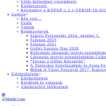
Gölle belterületi vízrendezés
Közbeszerzés
Közlemény a KÖFOP-1.2.1-VEKOP-16-2017
Galéria
Rég volt…
Fotók
Videók
Rendezvények
Szüreti Felvonulás 2024. október 5.
Falunap 2023
Falunap 2021
Göllei Gasztro Nap 2020
Kölcsönös látogatás testvér-település
Látogatás testvér-településünkön Csík
“Tavasz a Göllei Kácsalján”
A Töröcskei Szövőszakkör és Zsiga Fer
Miénk A Város Fesztivál 2017, Kapos
Elérhetőségek
Elérhetőségek
Kérdések és válaszok
Adatkezelési tájékoztató