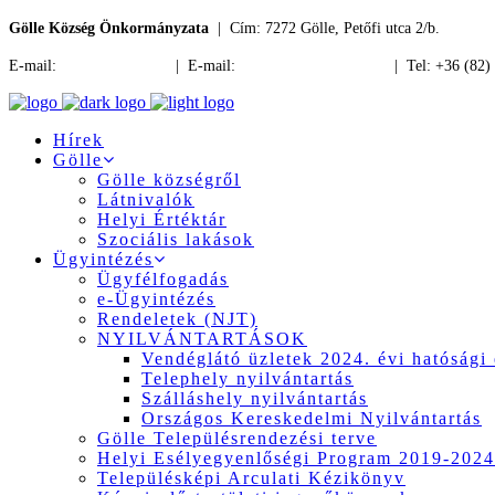
Gölle Község Önkormányzata
| Cím: 7272 Gölle, Petőfi utca 2/b.
E-mail:
jegyzo@golle.hu
| E-mail:
polgarmester@golle.hu
| Tel: +36 (82)
Hírek
Gölle
Gölle községről
Látnivalók
Helyi Értéktár
Szociális lakások
Ügyintézés
Ügyfélfogadás
e-Ügyintézés
Rendeletek (NJT)
NYILVÁNTARTÁSOK
Vendéglátó üzletek 2024. évi hatósági 
Telephely nyilvántartás
Szálláshely nyilvántartás
Országos Kereskedelmi Nyilvántartás
Gölle Településrendezési terve
Helyi Esélyegyenlőségi Program 2019-2024
Településképi Arculati Kézikönyv