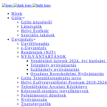
Hírek
Gölle
Gölle községről
Látnivalók
Helyi Értéktár
Szociális lakások
Ügyintézés
Ügyfélfogadás
e-Ügyintézés
Rendeletek (NJT)
NYILVÁNTARTÁSOK
Vendéglátó üzletek 2024. évi hatósági 
Telephely nyilvántartás
Szálláshely nyilvántartás
Országos Kereskedelmi Nyilvántartás
Gölle Településrendezési terve
Helyi Esélyegyenlőségi Program 2019-2024
Településképi Arculati Kézikönyv
Képviselő-testületi jegyzőkönyvek
Polgármesteri döntések
Nyilvánosság
Tisztségviselők