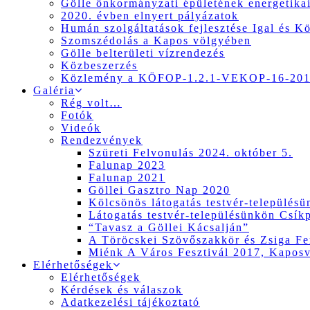
Gölle önkormányzati épületének energetikai
2020. évben elnyert pályázatok
Humán szolgáltatások fejlesztése Igal és K
Szomszédolás a Kapos völgyében
Gölle belterületi vízrendezés
Közbeszerzés
Közlemény a KÖFOP-1.2.1-VEKOP-16-2017
Galéria
Rég volt…
Fotók
Videók
Rendezvények
Szüreti Felvonulás 2024. október 5.
Falunap 2023
Falunap 2021
Göllei Gasztro Nap 2020
Kölcsönös látogatás testvér-település
Látogatás testvér-településünkön Csík
“Tavasz a Göllei Kácsalján”
A Töröcskei Szövőszakkör és Zsiga Fer
Miénk A Város Fesztivál 2017, Kapos
Elérhetőségek
Elérhetőségek
Kérdések és válaszok
Adatkezelési tájékoztató