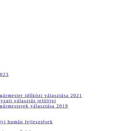
2023
gármester időközi választása 2021
zati választás jelöltjei
gármesterek választása 2019
i humán fejlesztések