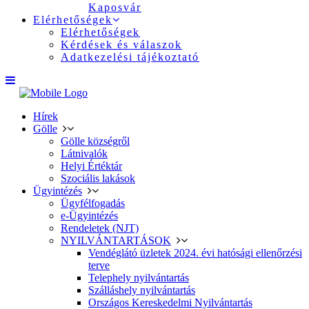
Kaposvár
Elérhetőségek
Elérhetőségek
Kérdések és válaszok
Adatkezelési tájékoztató
Hírek
Gölle
Gölle községről
Látnivalók
Helyi Értéktár
Szociális lakások
Ügyintézés
Ügyfélfogadás
e-Ügyintézés
Rendeletek (NJT)
NYILVÁNTARTÁSOK
Vendéglátó üzletek 2024. évi hatósági ellenőrzési
terve
Telephely nyilvántartás
Szálláshely nyilvántartás
Országos Kereskedelmi Nyilvántartás