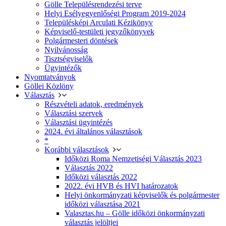
Gölle Településrendezési terve
Helyi Esélyegyenlőségi Program 2019-2024
Településképi Arculati Kézikönyv
Képviselő-testületi jegyzőkönyvek
Polgármesteri döntések
Nyilvánosság
Tisztségviselők
Ügyintézők
Nyomtatványok
Göllei Közlöny
Választás
Részvételi adatok, eredmények
Választási szervek
Választási ügyintézés
2024. évi általános választások
*
Korábbi választások
Időközi Roma Nemzetiségi Választás 2023
Választás 2022
Időközi választás 2022
2022. évi HVB és HVI határozatok
Helyi önkormányzati képviselők és polgármester
időközi választása 2021
Valasztas.hu – Gölle időközi önkormányzati
választás jelöltjei