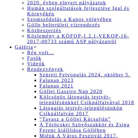
2020. évben elnyert pályázatok
Humán szolgáltatások fejlesztése Igal és
Környékén
Szomszédolás a Kapos völgyében
Gölle belterületi vízrendezés
Közbeszerzés
Közlemény a KÖFOP-1.2.1-VEKOP-16-
2017-00733 számú ASP pályázatról
Galéria
Rég volt…
Fotók
Videók
Rendezvények
Szüreti Felvonulás 2024. október 5.
Falunap 2023
Falunap 2021
Göllei Gasztro Nap 2020
Kölcsönös látogatás testvér-
településünkkel Csíkpálfalvával 2018
Látogatás testvér-településünkön
Csíkpálfalván 2017
“Tavasz a Göllei Kácsalján”
A Töröcskei Szövőszakkör és Zsiga
Ferenc kiállítása Göllében
Miénk A Város Fesztivál 2017,