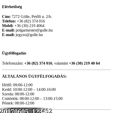
Elérhetőség
Cím:
7272 Gölle, Petőfi u. 2/b.
Telefon:
+36 (82) 374 016
Mobil:
+36 (30) 219 4064
E-mail:
polgarmester@golle.hu
E-mail:
jegyzo@golle.hu
Ügyfélfogadás
Telefonszám:
+36 (82) 374 016
, valamint
+36 (30) 219 40 64
ÁLTALÁNOS ÜGYFÉLFOGADÁS:
Hétfő: 09:00-12:00
Kedd: 10:00-12:00 – 14:00-16:00
Szerda: 08:00-12:00
Csütörtök: 08:00-12:00 – 13:00-15:00
Péntek: 08:00-12:00
20170605_123452