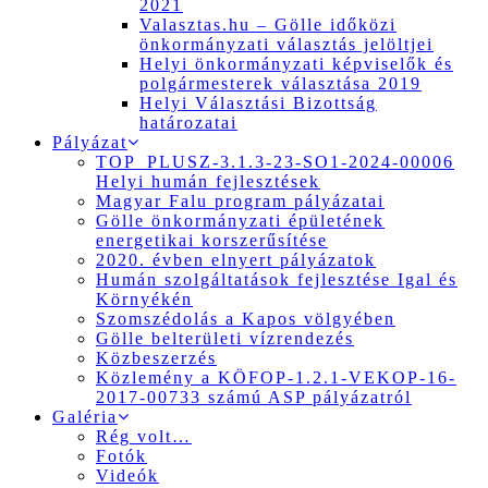
2021
Valasztas.hu – Gölle időközi
önkormányzati választás jelöltjei
Helyi önkormányzati képviselők és
polgármesterek választása 2019
Helyi Választási Bizottság
határozatai
Pályázat
TOP_PLUSZ-3.1.3-23-SO1-2024-00006
Helyi humán fejlesztések
Magyar Falu program pályázatai
Gölle önkormányzati épületének
energetikai korszerűsítése
2020. évben elnyert pályázatok
Humán szolgáltatások fejlesztése Igal és
Környékén
Szomszédolás a Kapos völgyében
Gölle belterületi vízrendezés
Közbeszerzés
Közlemény a KÖFOP-1.2.1-VEKOP-16-
2017-00733 számú ASP pályázatról
Galéria
Rég volt…
Fotók
Videók