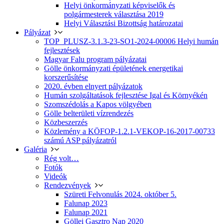
Helyi önkormányzati képviselők és
polgármesterek választása 2019
Helyi Választási Bizottság határozatai
Pályázat
TOP_PLUSZ-3.1.3-23-SO1-2024-00006 Helyi humán
fejlesztések
Magyar Falu program pályázatai
Gölle önkormányzati épületének energetikai
korszerűsítése
2020. évben elnyert pályázatok
Humán szolgáltatások fejlesztése Igal és Környékén
Szomszédolás a Kapos völgyében
Gölle belterületi vízrendezés
Közbeszerzés
Közlemény a KÖFOP-1.2.1-VEKOP-16-2017-00733
számú ASP pályázatról
Galéria
Rég volt…
Fotók
Videók
Rendezvények
Szüreti Felvonulás 2024. október 5.
Falunap 2023
Falunap 2021
Göllei Gasztro Nap 2020