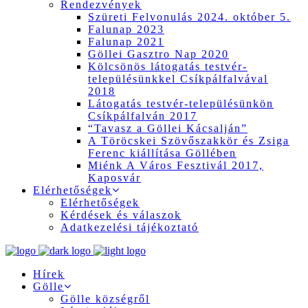
Rendezvények
Szüreti Felvonulás 2024. október 5.
Falunap 2023
Falunap 2021
Göllei Gasztro Nap 2020
Kölcsönös látogatás testvér-
településünkkel Csíkpálfalvával
2018
Látogatás testvér-településünkön
Csíkpálfalván 2017
“Tavasz a Göllei Kácsalján”
A Töröcskei Szövőszakkör és Zsiga
Ferenc kiállítása Göllében
Miénk A Város Fesztivál 2017,
Kaposvár
Elérhetőségek
Elérhetőségek
Kérdések és válaszok
Adatkezelési tájékoztató
Hírek
Gölle
Gölle községről