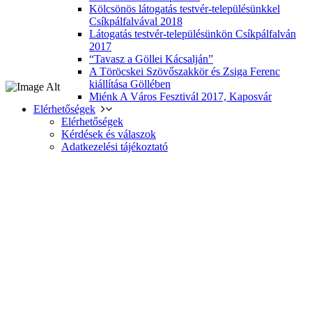
Kölcsönös látogatás testvér-településünkkel
Csíkpálfalvával 2018
Látogatás testvér-településünkön Csíkpálfalván
2017
“Tavasz a Göllei Kácsalján”
A Töröcskei Szövőszakkör és Zsiga Ferenc
kiállítása Göllében
Miénk A Város Fesztivál 2017, Kaposvár
Elérhetőségek
Elérhetőségek
Kérdések és válaszok
Adatkezelési tájékoztató