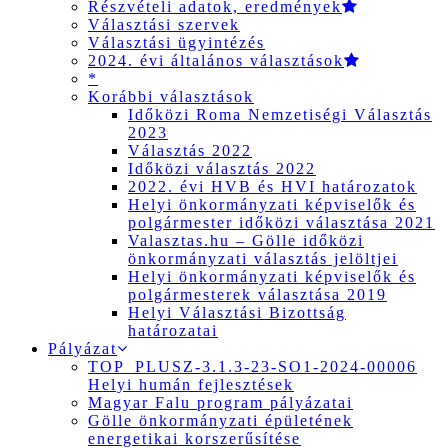
Részvételi adatok, eredmények
Választási szervek
Választási ügyintézés
2024. évi általános választások
*
Korábbi választások
Időközi Roma Nemzetiségi Választás
2023
Választás 2022
Időközi választás 2022
2022. évi HVB és HVI határozatok
Helyi önkormányzati képviselők és
polgármester időközi választása 2021
Valasztas.hu – Gölle időközi
önkormányzati választás jelöltjei
Helyi önkormányzati képviselők és
polgármesterek választása 2019
Helyi Választási Bizottság
határozatai
Pályázat
TOP_PLUSZ-3.1.3-23-SO1-2024-00006
Helyi humán fejlesztések
Magyar Falu program pályázatai
Gölle önkormányzati épületének
energetikai korszerűsítése