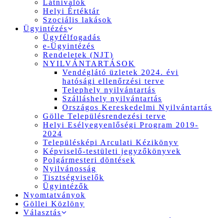
Látnivalók
Helyi Értéktár
Szociális lakások
Ügyintézés
Ügyfélfogadás
e-Ügyintézés
Rendeletek (NJT)
NYILVÁNTARTÁSOK
Vendéglátó üzletek 2024. évi
hatósági ellenőrzési terve
Telephely nyilvántartás
Szálláshely nyilvántartás
Országos Kereskedelmi Nyilvántartás
Gölle Településrendezési terve
Helyi Esélyegyenlőségi Program 2019-
2024
Településképi Arculati Kézikönyv
Képviselő-testületi jegyzőkönyvek
Polgármesteri döntések
Nyilvánosság
Tisztségviselők
Ügyintézők
Nyomtatványok
Göllei Közlöny
Választás