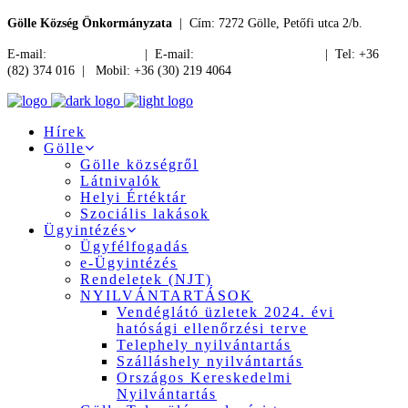
Gölle Község Önkormányzata
| Cím: 7272 Gölle, Petőfi utca 2/b.
E-mail:
jegyzo@golle.hu
| E-mail:
polgarmester@golle.hu
| Tel: +36
(82) 374 016 | Mobil: +36 (30) 219 4064
Hírek
Gölle
Gölle községről
Látnivalók
Helyi Értéktár
Szociális lakások
Ügyintézés
Ügyfélfogadás
e-Ügyintézés
Rendeletek (NJT)
NYILVÁNTARTÁSOK
Vendéglátó üzletek 2024. évi
hatósági ellenőrzési terve
Telephely nyilvántartás
Szálláshely nyilvántartás
Országos Kereskedelmi
Nyilvántartás