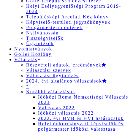
Gölle Településrendezési terve
Helyi Esélyegyenlőségi Program 2019-
2024
Településképi Arculati Kézikönyv
Képviselő-testületi jegyzőkönyvek
Polgármesteri döntések
Nyilvánosság
Tisztségviselők
Ügyintézők
Nyomtatványok
Göllei Közlöny
Választás
Részvételi adatok, eredmények
Választási szervek
Választási ügyintézés
2024. évi általános választások
*
Korábbi választások
Időközi Roma Nemzetiségi Választás
2023
Választás 2022
Időközi választás 2022
2022. évi HVB és HVI határozatok
Helyi önkormányzati képviselők és
polgármester időközi választása