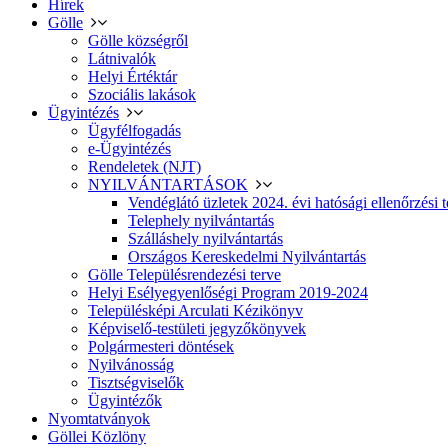
Hírek
Gölle
Gölle községről
Látnivalók
Helyi Értéktár
Szociális lakások
Ügyintézés
Ügyfélfogadás
e-Ügyintézés
Rendeletek (NJT)
NYILVÁNTARTÁSOK
Vendéglátó üzletek 2024. évi hatósági ellenőrzési t
Telephely nyilvántartás
Szálláshely nyilvántartás
Országos Kereskedelmi Nyilvántartás
Gölle Településrendezési terve
Helyi Esélyegyenlőségi Program 2019-2024
Településképi Arculati Kézikönyv
Képviselő-testületi jegyzőkönyvek
Polgármesteri döntések
Nyilvánosság
Tisztségviselők
Ügyintézők
Nyomtatványok
Göllei Közlöny