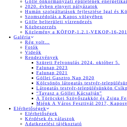
Gölle önkormányzati épületének energetikai
2020. évben elnyert pályázatok
Humán szolgáltatások fejlesztése Igal és K
Szomszédolás a Kapos völgyében
Gölle belterületi vízrendezés
Közbeszerzés
Közlemény a KÖFOP-1.2.1-VEKOP-16-2017
Galéria
Rég volt…
Fotók
Videók
Rendezvények
Szüreti Felvonulás 2024. október 5.
Falunap 2023
Falunap 2021
Göllei Gasztro Nap 2020
Kölcsönös látogatás testvér-település
Látogatás testvér-településünkön Csík
“Tavasz a Göllei Kácsalján”
A Töröcskei Szövőszakkör és Zsiga Fer
Miénk A Város Fesztivál 2017, Kapos
Elérhetőségek
Elérhetőségek
Kérdések és válaszok
Adatkezelési tájékoztató