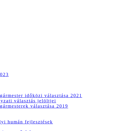
2023
gármester időközi választása 2021
zati választás jelöltjei
gármesterek választása 2019
i humán fejlesztések