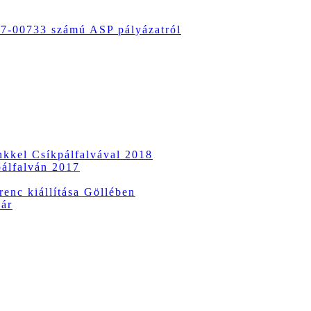
-00733 számú ASP pályázatról
ünkkel Csíkpálfalvával 2018
pálfalván 2017
enc kiállítása Göllében
vár