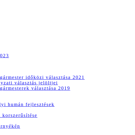
2023
gármester időközi választása 2021
zati választás jelöltjei
gármesterek választása 2019
i humán fejlesztések
 korszerűsítése
örnyékén