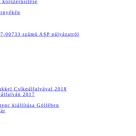
 korszerűsítése
örnyékén
-00733 számú ASP pályázatról
ünkkel Csíkpálfalvával 2018
pálfalván 2017
enc kiállítása Göllében
vár