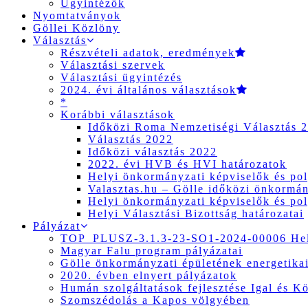
Ügyintézők
Nyomtatványok
Göllei Közlöny
Választás
Részvételi adatok, eredmények
Választási szervek
Választási ügyintézés
2024. évi általános választások
*
Korábbi választások
Időközi Roma Nemzetiségi Választás 
Választás 2022
Időközi választás 2022
2022. évi HVB és HVI határozatok
Helyi önkormányzati képviselők és pol
Valasztas.hu – Gölle időközi önkormány
Helyi önkormányzati képviselők és pol
Helyi Választási Bizottság határozatai
Pályázat
TOP_PLUSZ-3.1.3-23-SO1-2024-00006 Hely
Magyar Falu program pályázatai
Gölle önkormányzati épületének energetikai
2020. évben elnyert pályázatok
Humán szolgáltatások fejlesztése Igal és K
Szomszédolás a Kapos völgyében