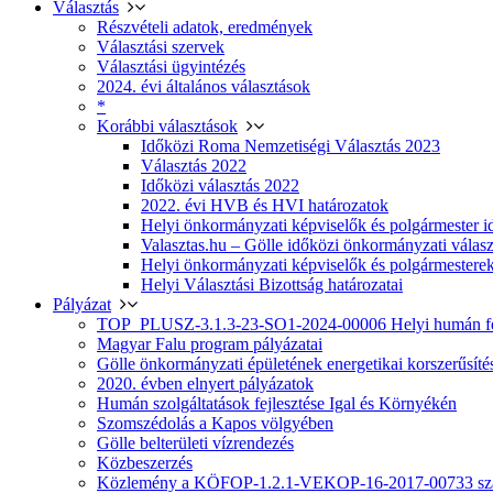
Választás
Részvételi adatok, eredmények
Választási szervek
Választási ügyintézés
2024. évi általános választások
*
Korábbi választások
Időközi Roma Nemzetiségi Választás 2023
Választás 2022
Időközi választás 2022
2022. évi HVB és HVI határozatok
Helyi önkormányzati képviselők és polgármester i
Valasztas.hu – Gölle időközi önkormányzati választá
Helyi önkormányzati képviselők és polgármesterek
Helyi Választási Bizottság határozatai
Pályázat
TOP_PLUSZ-3.1.3-23-SO1-2024-00006 Helyi humán fej
Magyar Falu program pályázatai
Gölle önkormányzati épületének energetikai korszerűsíté
2020. évben elnyert pályázatok
Humán szolgáltatások fejlesztése Igal és Környékén
Szomszédolás a Kapos völgyében
Gölle belterületi vízrendezés
Közbeszerzés
Közlemény a KÖFOP-1.2.1-VEKOP-16-2017-00733 szá