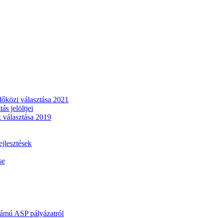
dőközi választása 2021
s jelöltjei
 választása 2019
lesztések
se
mú ASP pályázatról