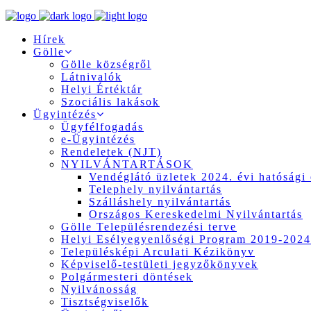
Hírek
Gölle
Gölle községről
Látnivalók
Helyi Értéktár
Szociális lakások
Ügyintézés
Ügyfélfogadás
e-Ügyintézés
Rendeletek (NJT)
NYILVÁNTARTÁSOK
Vendéglátó üzletek 2024. évi hatósági 
Telephely nyilvántartás
Szálláshely nyilvántartás
Országos Kereskedelmi Nyilvántartás
Gölle Településrendezési terve
Helyi Esélyegyenlőségi Program 2019-2024
Településképi Arculati Kézikönyv
Képviselő-testületi jegyzőkönyvek
Polgármesteri döntések
Nyilvánosság
Tisztségviselők