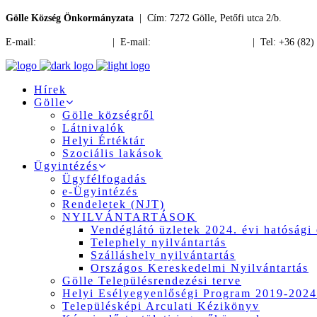
Gölle Község Önkormányzata
| Cím: 7272 Gölle, Petőfi utca 2/b.
E-mail:
jegyzo@golle.hu
| E-mail:
polgarmester@golle.hu
| Tel: +36 (82)
Hírek
Gölle
Gölle községről
Látnivalók
Helyi Értéktár
Szociális lakások
Ügyintézés
Ügyfélfogadás
e-Ügyintézés
Rendeletek (NJT)
NYILVÁNTARTÁSOK
Vendéglátó üzletek 2024. évi hatósági 
Telephely nyilvántartás
Szálláshely nyilvántartás
Országos Kereskedelmi Nyilvántartás
Gölle Településrendezési terve
Helyi Esélyegyenlőségi Program 2019-2024
Településképi Arculati Kézikönyv