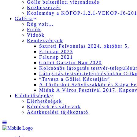
Gölle belterületi vízrendezés
Közbeszerzés
Közlemény a KÖFOP-1.2.1-VEKOP-16-2017
Galéria
Rég volt…
Fotók
Videók
Rendezvények
Szüreti Felvonulás 2024. október 5.
Falunap 2023
Falunap 2021
Göllei Gasztro Nap 2020
Kölcsönös látogatás testvér-település
Látogatás testvér-településünkön Csík
“Tavasz a Göllei Kácsalján”
A Töröcskei Szövőszakkör és Zsiga Fer
Miénk A Város Fesztivál 2017, Kapos
Elérhetőségek
Elérhetőségek
Kérdések és válaszok
Adatkezelési tájékoztató