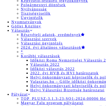
Képviselő-testületi jegyzőkönyvek
Polgármesteri döntések
Nyilvánosság
Tisztségviselők
Ügyintézők
Nyomtatványok
Göllei Közlöny
Választás
Részvételi adatok, eredmények
Választási szervek
Választási ügyintézés
2024. évi általános választások
*
Korábbi választások
Időközi Roma Nemzetiségi Választás 
Választás 2022
Időközi választás 2022
2022. évi HVB és HVI határozatok
Helyi önkormányzati képviselők és pol
Valasztas.hu – Gölle időközi önkormány
Helyi önkormányzati képviselők és pol
Helyi Választási Bizottság határozatai
Pályázat
TOP_PLUSZ-3.1.3-23-SO1-2024-00006 Hely
Magyar Falu program pályázatai