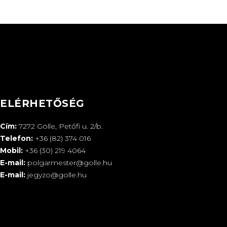
ELÉRHETŐSÉG
Cím:
7272 Gölle, Petőfi u. 2/b.
Telefon:
+36 (82) 374 016
Mobil:
+36 (30) 219 4064
E-mail:
polgarmester@golle.hu
E-mail:
jegyzo@golle.hu