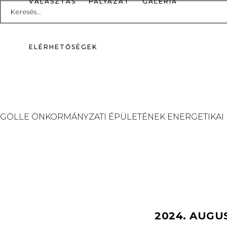
VÁLASZTÁS
PÁLYÁZAT
GALÉRIA
Search
for:
ELÉRHETŐSÉGEK
GÖLLE ÖNKORMÁNYZATI ÉPÜLETÉNEK ENERGETIKAI
2024. AUGU