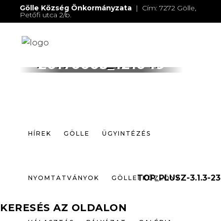
Gölle Község Önkormányzata
| Cím: 7272 Gölle,
Petőfi utca 2/b.
E-mail:
jegyzo@golle.hu
| E-mail:
polgarmester@golle.hu
| Tel: +36 (82) 374 016 |
Mobil: +36 (30) 219 4064
HÍREK
GÖLLE
ÜGYINTÉZÉS
20170605_121049
NYOMTATVÁNYOK
GÖLLEI KÖZLÖNY
VÁLASZTÁS
PÁLYÁZAT
GALÉRIA
HÍREK
GÖLLE
ÜGYINTÉZÉS
ELÉRHETŐSÉGEK
TOP_PLUSZ-3.1.3-23
NYOMTATVÁNYOK
GÖLLEI KÖZLÖNY
KERESÉS AZ OLDALON