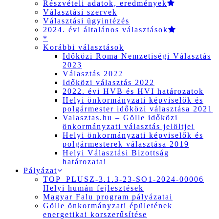
Részvételi adatok, eredmények
Választási szervek
Választási ügyintézés
2024. évi általános választások
*
Korábbi választások
Időközi Roma Nemzetiségi Választás
2023
Választás 2022
Időközi választás 2022
2022. évi HVB és HVI határozatok
Helyi önkormányzati képviselők és
polgármester időközi választása 2021
Valasztas.hu – Gölle időközi
önkormányzati választás jelöltjei
Helyi önkormányzati képviselők és
polgármesterek választása 2019
Helyi Választási Bizottság
határozatai
Pályázat
TOP_PLUSZ-3.1.3-23-SO1-2024-00006
Helyi humán fejlesztések
Magyar Falu program pályázatai
Gölle önkormányzati épületének
energetikai korszerűsítése