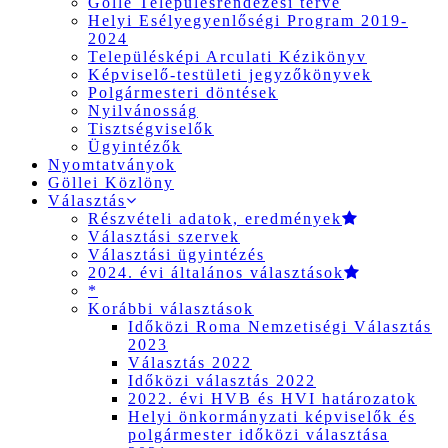
Gölle Településrendezési terve
Helyi Esélyegyenlőségi Program 2019-
2024
Településképi Arculati Kézikönyv
Képviselő-testületi jegyzőkönyvek
Polgármesteri döntések
Nyilvánosság
Tisztségviselők
Ügyintézők
Nyomtatványok
Göllei Közlöny
Választás
Részvételi adatok, eredmények
Választási szervek
Választási ügyintézés
2024. évi általános választások
*
Korábbi választások
Időközi Roma Nemzetiségi Választás
2023
Választás 2022
Időközi választás 2022
2022. évi HVB és HVI határozatok
Helyi önkormányzati képviselők és
polgármester időközi választása