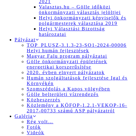
2021
Valasztas.hu – Gölle időközi
önkormányzati választás jelöltjei
Helyi önkormányzati képviselők és
polgármesterek választása 2019
Helyi Választási Bizottság
határozatai
Pályázat
TOP_PLUSZ-3.1.3-23-SO1-2024-00006
Helyi humán fejlesztések
Magyar Falu program pályázatai
Gölle önkormányzati épületének
energetikai korszerűsítése
2020. évben elnyert pályázatok
Humán szolgáltatások fejlesztése Igal és
Környékén
Szomszédolás a Kapos völgyében
Gölle belterületi vízrendezés
Közbeszerzés
Közlemény a KÖFOP-1.2.1-VEKOP-16-
2017-00733 számú ASP pályázatról
Galéria
Rég volt…
Fotók
Videók