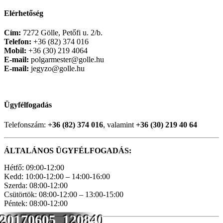
Elérhetőség
Cím:
7272 Gölle, Petőfi u. 2/b.
Telefon:
+36 (82) 374 016
Mobil:
+36 (30) 219 4064
E-mail:
polgarmester@golle.hu
E-mail:
jegyzo@golle.hu
Ügyfélfogadás
Telefonszám:
+36 (82) 374 016
, valamint
+36 (30) 219 40 64
ÁLTALÁNOS ÜGYFÉLFOGADÁS:
Hétfő: 09:00-12:00
Kedd: 10:00-12:00 – 14:00-16:00
Szerda: 08:00-12:00
Csütörtök: 08:00-12:00 – 13:00-15:00
Péntek: 08:00-12:00
20170605_120840