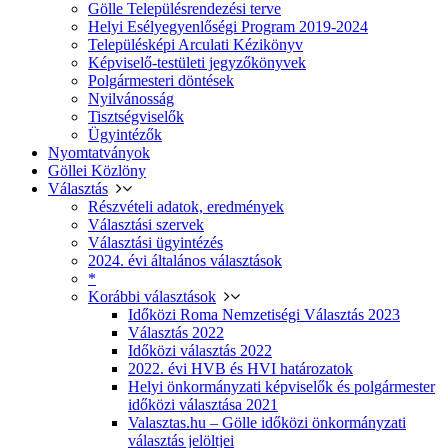
Gölle Településrendezési terve
Helyi Esélyegyenlőségi Program 2019-2024
Településképi Arculati Kézikönyv
Képviselő-testületi jegyzőkönyvek
Polgármesteri döntések
Nyilvánosság
Tisztségviselők
Ügyintézők
Nyomtatványok
Göllei Közlöny
Választás
Részvételi adatok, eredmények
Választási szervek
Választási ügyintézés
2024. évi általános választások
*
Korábbi választások
Időközi Roma Nemzetiségi Választás 2023
Választás 2022
Időközi választás 2022
2022. évi HVB és HVI határozatok
Helyi önkormányzati képviselők és polgármester
időközi választása 2021
Valasztas.hu – Gölle időközi önkormányzati
választás jelöltjei