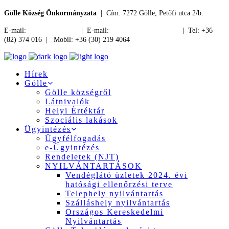
Gölle Község Önkormányzata
| Cím: 7272 Gölle, Petőfi utca 2/b.
E-mail:
jegyzo@golle.hu
| E-mail:
polgarmester@golle.hu
| Tel: +36
(82) 374 016 | Mobil: +36 (30) 219 4064
Hírek
Gölle
Gölle községről
Látnivalók
Helyi Értéktár
Szociális lakások
Ügyintézés
Ügyfélfogadás
e-Ügyintézés
Rendeletek (NJT)
NYILVÁNTARTÁSOK
Vendéglátó üzletek 2024. évi
hatósági ellenőrzési terve
Telephely nyilvántartás
Szálláshely nyilvántartás
Országos Kereskedelmi
Nyilvántartás