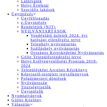
Látnivalók
Helyi Értéktár
Szociális lakások
Ügyintézés
Ügyfélfogadás
e-Ügyintézés
Rendeletek (NJT)
NYILVÁNTARTÁSOK
Vendéglátó üzletek 2024. évi
hatósági ellenőrzési terve
Telephely nyilvántartás
Szálláshely nyilvántartás
Országos Kereskedelmi Nyilvántartás
Gölle Településrendezési terve
Helyi Esélyegyenlőségi Program 2019-
2024
Településképi Arculati Kézikönyv
Képviselő-testületi jegyzőkönyvek
Polgármesteri döntések
Nyilvánosság
Tisztségviselők
Ügyintézők
Nyomtatványok
Göllei Közlöny
Választás