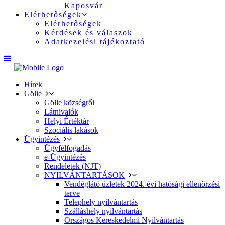
Kaposvár
Elérhetőségek
Elérhetőségek
Kérdések és válaszok
Adatkezelési tájékoztató
Hírek
Gölle
Gölle községről
Látnivalók
Helyi Értéktár
Szociális lakások
Ügyintézés
Ügyfélfogadás
e-Ügyintézés
Rendeletek (NJT)
NYILVÁNTARTÁSOK
Vendéglátó üzletek 2024. évi hatósági ellenőrzési
terve
Telephely nyilvántartás
Szálláshely nyilvántartás
Országos Kereskedelmi Nyilvántartás