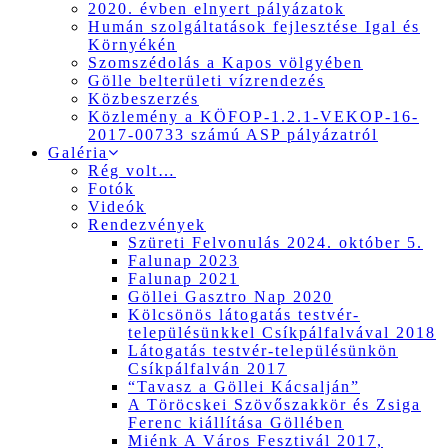
2020. évben elnyert pályázatok
Humán szolgáltatások fejlesztése Igal és
Környékén
Szomszédolás a Kapos völgyében
Gölle belterületi vízrendezés
Közbeszerzés
Közlemény a KÖFOP-1.2.1-VEKOP-16-
2017-00733 számú ASP pályázatról
Galéria
Rég volt…
Fotók
Videók
Rendezvények
Szüreti Felvonulás 2024. október 5.
Falunap 2023
Falunap 2021
Göllei Gasztro Nap 2020
Kölcsönös látogatás testvér-
településünkkel Csíkpálfalvával 2018
Látogatás testvér-településünkön
Csíkpálfalván 2017
“Tavasz a Göllei Kácsalján”
A Töröcskei Szövőszakkör és Zsiga
Ferenc kiállítása Göllében
Miénk A Város Fesztivál 2017,