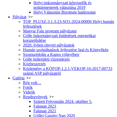
Helyi önkormányzati képviselők és
polgármesterek választása 2019
Helyi Választási Bizottság határozatai
Pályázat
TOP_PLUSZ-3.1.3-23-SO1-2024-00006 Helyi humán
fejlesztések
Magyar Falu program pályázatai
Gölle önkormányzati épületének energetikai
korszerűsítése
2020. évben elnyert pályázatok
Humán szolgáltatások fejlesztése Igal és Környékén
Szomszédolás a Kapos völgyében
Gölle belterületi vízrendezés
Közbeszerzés
Közlemény a KÖFOP-1.2.1-VEKOP-16-2017-00733
számú ASP pályázatról
Galéria
Rég volt…
Fotók
Videók
Rendezvények
Szüreti Felvonulás 2024. október 5.
Falunap 2023
Falunap 2021
Göllei Gasztro Nap 2020