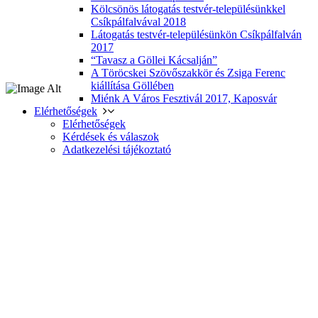
Kölcsönös látogatás testvér-településünkkel
Csíkpálfalvával 2018
Látogatás testvér-településünkön Csíkpálfalván
2017
“Tavasz a Göllei Kácsalján”
A Töröcskei Szövőszakkör és Zsiga Ferenc
kiállítása Göllében
Miénk A Város Fesztivál 2017, Kaposvár
Elérhetőségek
Elérhetőségek
Kérdések és válaszok
Adatkezelési tájékoztató