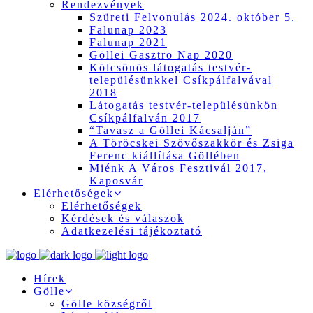
Rendezvények
Szüreti Felvonulás 2024. október 5.
Falunap 2023
Falunap 2021
Göllei Gasztro Nap 2020
Kölcsönös látogatás testvér-
településünkkel Csíkpálfalvával
2018
Látogatás testvér-településünkön
Csíkpálfalván 2017
“Tavasz a Göllei Kácsalján”
A Töröcskei Szövőszakkör és Zsiga
Ferenc kiállítása Göllében
Miénk A Város Fesztivál 2017,
Kaposvár
Elérhetőségek
Elérhetőségek
Kérdések és válaszok
Adatkezelési tájékoztató
Hírek
Gölle
Gölle községről